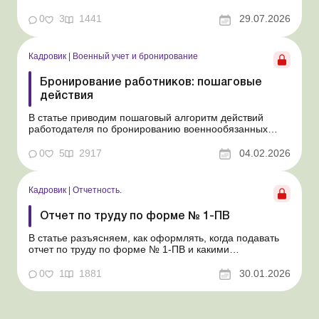
на 90 суток: с 2 августа 2026 года по 31 октября 2026
года. Рассмотрим особенности организации трудовы...
0
3
1441
29.07.2026
Кадровик
|
Военный учет и бронирование
Бронирование работников: пошаговые
действия
В статье приводим пошаговый алгоритм действий
работодателя по бронированию военнообязанных
работников предприятий. Во время военного
положения бронирование работников является одной
0
5
2917
04.02.2026
из важных задач работодателя, ведь это позволяет
предприятию работать благодаря необходимому
количеству персонала. Но ...
Кадровик
|
Отчетность.
Отчет по труду по форме № 1-ПВ
В статье разъясняем, как оформлять, когда подавать
отчет по труду по форме № 1-ПВ и какими
документами руководствоваться при его заполнении.
Учитывая что с 05.07.2025 возобновлено обязательное
0
1
1881
30.01.2026
представление статистической и финансовой
отчетности для всех предприятий, учреждений,
организаций и предпр...