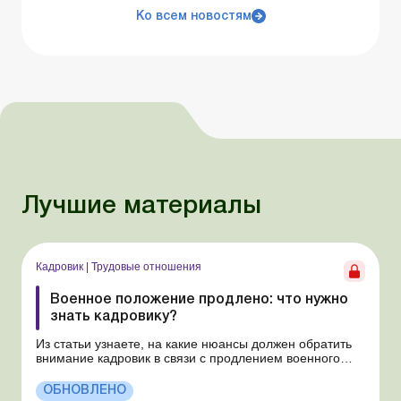
Ко всем новостям
Лучшие материалы
Кадровик
|
Трудовые отношения
Военное положение продлено: что нужно
знать кадровику?
Из статьи узнаете, на какие нюансы должен обратить
внимание кадровик в связи с продлением военного
положения и мобилизации. В очередной раз
продлено военное положение и мобилизация сроком
ОБНОВЛЕНО