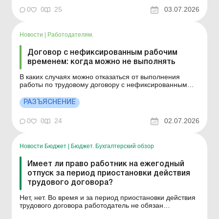
договора Приостановление действия трудового
0
0
25
03.07.2026
договора: что изменится с ...
Новости
|
Работодателям.
Договор с нефиксированным рабочим
временем: когда можно не выполнять
В каких случаях можно отказаться от выполнения
работы по трудовому договору с нефиксированным
рабочим временем? Больше по теме: Трудовой
договор с нефиксированным рабочим временем В
РАЗЪЯСНЕНИЕ
соответствии со ст. 211 КЗоТ трудовой договор с
нефиксированным рабочим временем должен
0
0
24
02.07.2026
содержать, в частности, инфор...
Новости Бюджет
|
Бюджет. Бухгалтерский обзор
Имеет ли право работник на ежегодный
отпуск за период приостановки действия
трудового договора?
Нет, нет. Во время и за период приостановки действия
трудового договора работодатель не обязан
выплачивать работнику заработную плату,