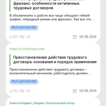
фриланс: особенности нетипичных
трудовых договоров
В объявлениях о работе все чаще обещают гибкий
график, гибридный режим или фриланс. Как все это
оформляют по закону и на что обратить внимание?
Больше по теме: Что общего между гибким и
РАЗЪЯСНЕНИЕ
индивидуальным режимом работы? Гибкий режим
рабочего времени: условия установления и образцы
0
0
19
05.08.2026
оформления Трудово...
Новости
|
Работодателям.
Приостановление действия трудового
договора: основания и порядок применения
Приостановление действия трудового договора –
исключительный механизм; работодатель должен
доказать абсолютную невозможность предоставить
работу; работник также должен быть объективно
РАЗЪЯСНЕНИЕ
лишен возможности выполнять работу; если эти
условия не доказаны – работодатель рискует не только
0
0
33
03.08.2026
проигр...
Новости Бюджет
|
Бюджет. Бухгалтерский обзор