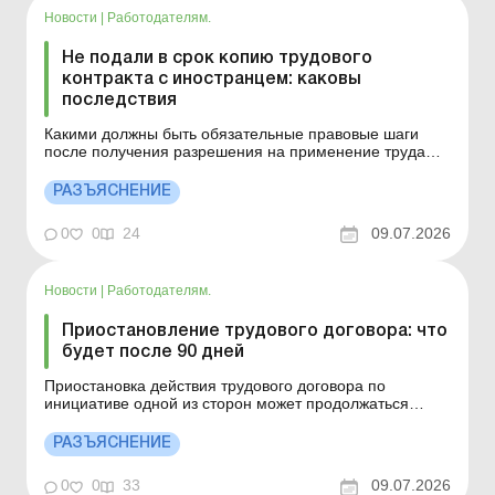
Новости
|
Работодателям.
Не подали в срок копию трудового
контракта с иностранцем: каковы
последствия
Какими должны быть обязательные правовые шаги
после получения разрешения на применение труда
иностранцев и ключевые требования действующего
законодательства – читайте в этом материале. Больше
РАЗЪЯСНЕНИЕ
по теме: Трудоустройство иностранцев: нюансы
оформления Заключение трудового договора
0
0
24
09.07.2026
(контракта) с и...
Новости
|
Работодателям.
Приостановление трудового договора: что
будет после 90 дней
Приостановка действия трудового договора по
инициативе одной из сторон может продолжаться
совокупно не более 90 календарных дней в течение
действия военного положения. Что делать после
РАЗЪЯСНЕНИЕ
истечения срока? Больше по теме: Увольнение
работников по сокращению во время приостановления
0
0
33
09.07.2026
трудового договора ...