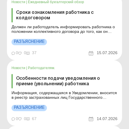
Новости
|
Ежедневный бухгалтерский обзор
Сроки ознакомления работника с
колдоговором
Должен ли работодатель информировать работника о
положении коллективного договора до того, как он
начнет работу по трудовому договору? Больше по
теме: Отпуска, праздничные и выходные дни в
РАЗЪЯСНЕНИЕ
военный период: что прописать в коллективном
договоре Увольнение за невыполнение работником
0
0
37
15.07.2026
обязанностей по т...
Новости
|
Работодателям.
Особенности подачи уведомления о
приеме (увольнении) работника
Информация, содержащаяся в Уведомлении, вносится
в реестр застрахованных лиц Государственного
реестра общеобязательного государственного
социального страхования. Детальнее см. ниже.
РАЗЪЯСНЕНИЕ
Больше по теме: Уведомление о приеме на работу
подаем с учетом изменений Можно ли исправить
0
0
67
14.07.2026
ошибку в Уведомлении о п...