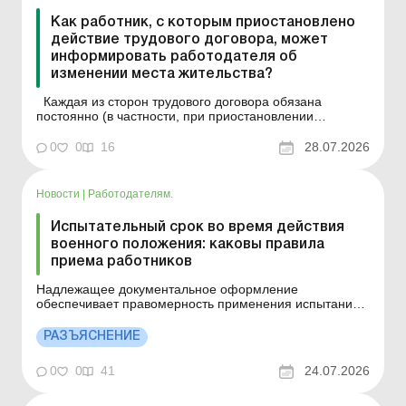
Как работник, с которым приостановлено
действие трудового договора, может
информировать работодателя об
изменении места жительства?
Каждая из сторон трудового договора обязана
постоянно (в частности, при приостановлении
действия трудового договора) обеспечивать
возможность коммуникации с ней и безотлагательно (в
0
0
16
28.07.2026
срок не более 10 календарных дней) информировать
другую сторону трудового договора об изменении
своих контактны...
Новости
|
Работодателям.
Испытательный срок во время действия
военного положения: каковы правила
приема работников
Надлежащее документальное оформление
обеспечивает правомерность применения испытаний
и помогает избежать трудовых споров в будущем.
Детали см. ниже. Больше по теме: Установление
РАЗЪЯСНЕНИЕ
испытания работникам в мирное и военное время
Можно ли выплачивать премию работнику в период
0
0
41
24.07.2026
его испытания? Во время дей...