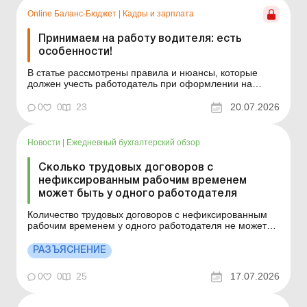
Online Баланс-Бюджет
|
Кадры и зарплата
Принимаем на работу водителя: есть
особенности!
В статье рассмотрены правила и нюансы, которые
должен учесть работодатель при оформлении на
работу водителей транспортных средств. Баланс-
Бюджет № 29 от 21 июля 2026 года Предприятия,
0
0
23
20.07.2026
имея в своем арсенале автомобили, неизбежно
сталкиваются с необходимостью введения в штат
должности водителя...
Новости
|
Ежедневный бухгалтерский обзор
Сколько трудовых договоров с
нефиксированным рабочим временем
может быть у одного работодателя
Количество трудовых договоров с нефиксированным
рабочим временем у одного работодателя не может
превышать 10 % от общего количества трудовых
договоров, стороной которых является этот
РАЗЪЯСНЕНИЕ
работодатель. Больше по теме: Трудовой договор с
нефиксированным рабочим временем Сколько
0
0
25
17.07.2026
трудовых договоров с нефик...