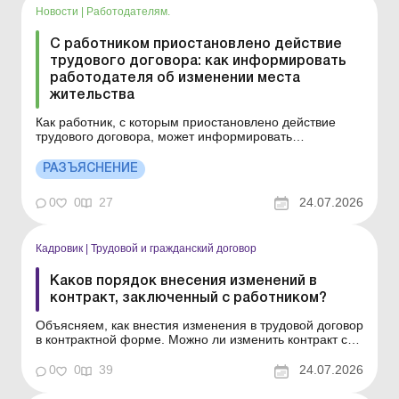
Новости
|
Работодателям.
С работником приостановлено действие
трудового договора: как информировать
работодателя об изменении места
жительства
Как работник, с которым приостановлено действие
трудового договора, может информировать
работодателя об изменении места жительства?
Больше по теме: Приостановление действия трудового
РАЗЪЯСНЕНИЕ
договора: что изменится с 14.03.2026? Может ли
работник, с которым приостановлено действие
0
0
27
24.07.2026
трудового договора...
Кадровик
|
Трудовой и гражданский договор
Каков порядок внесения изменений в
контракт, заключенный с работником?
Объясняем, как внестия изменения в трудовой договор
в контрактной форме. Можно ли изменить контракт с
работником после его подписания? Как оформить
изменения в трудовой договор в контрактной форме?
0
0
39
24.07.2026
Нужно ли заключать новый контракт, если меняются
его условия? Что обязательно должно содержаться в...