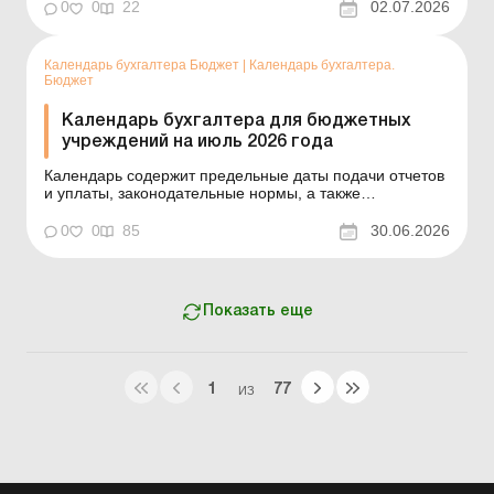
осуществлять гарантийные и компенсационные
0
0
22
02.07.2026
выплаты (кроме сумм, которые принадлежали такому
работнику на день приостановления действия
трудового договора) и обеспеч...
Календарь бухгалтера Бюджет
|
Календарь бухгалтера.
Бюджет
Календарь бухгалтера для бюджетных
учреждений на июль 2026 года
Календарь содержит предельные даты подачи отчетов
и уплаты, законодательные нормы, а также
тематические статьи от наших экспертов. Принятые
сокращения: статистическая отчетность – СО;
0
0
85
30.06.2026
налоговая отчетность – НО; прочая отчетность – ПО.
Дата Налог, сбор, ...
Показать еще
1
77
ИЗ