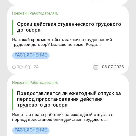
Новости
|
Работодателям.
Сроки действия студенческого трудового
договора
На какой срок может быть заключен студенческий
трудовой договор? Больше по теме: Когда
работодатель должен оплатить проезд работнику-
студенту Практика студентов заведений
РАЗЪЯСНЕНИЕ
профессионального и высшего образования: общее и
отличия Приказ о прохождении производственной
0
0
24
08.07.2026
практики студентом заведений пр...
Новости
|
Работодателям.
Предоставляется ли ежегодный отпуск за
период приостановления действия
трудового договора
Имеет ли право работник на ежегодный отпуск за
период приостановления действия трудового
договора? Ответ см. далее. Больше по теме:
Государственная поддержка работодателей во время
РАЗЪЯСНЕНИЕ
простоя или приостановления действия трудового