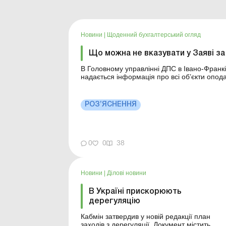
Новини
|
Щоденний бухгалтерський огляд
Що можна не вказувати у Заяві з
В Головному управлінні ДПС в Івано-Франкі
надається інформація про всі об’єкти опо
переданими в оренду. Але в якому випадку
Подаємо форму № 20-ОПП щодо з...
РОЗ’ЯСНЕННЯ
0
0
38
Новини
|
Ділові новини
В Україні прискорюють
дерегуляцію
Кабмін затвердив у новій редакції план
заходів з дерегуляції. Документ містить