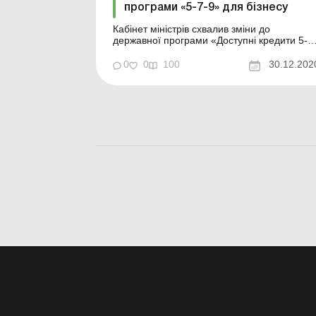
програми «5-7-9» для бізнесу
Кабінет міністрів схвалив зміни до
державної програми «Доступні кредити 5-7
9», якими запропоновано низку заходів,
направлених на додаткову підтримку
0
0
100
30.12.202
малого та середнього бізнесу в умовах
карантину. Кабмін схвалив зміни до
державної програми «Доступні кредити 5-7
9%» д...