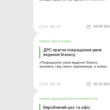
майже сто завдань щодо підготовки чи
ухвалення центральними органами
виконавчої влади рішень, спрямованих на
спрощення умов ведення бізнесу та
створення сприятливого бізнес-клімату в
усіх сферах економіки. План заходів за...
0
0
62
04.09.202
Новини
|
Ділові новини
ДРС прагне покращення умов
ведення бізнесу
«Покращення умов ведення бізнесу
залежить і від самих підприємців, а команд
ДРС завжди готова допомогти в цьому», –
зазначив Голова ДРС Олексій Кучер на
своїй сторінці в соціальній мережі
Facebook. Зараз Державна регуляторна
0
0
33
20.10.202
служба України активно збирає дані щодо
форм звіт...
Новини
|
Щоденний бухгалтерський огляд
Виробничий цех та офіс