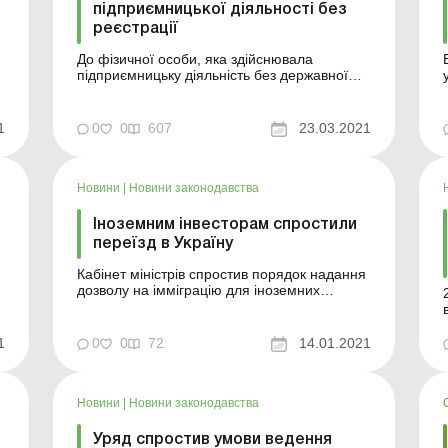
підприємницької діяльності без
реєстрації
До фізичної особи, яка здійснювала
підприємницьку діяльність без державної
реєстрації як фізична особа – підприємець,
за порушення встановленого порядку
взяття на облік (реєстрації) у контролюючих
1
0
0
607
23.03.2021
органах застосовується штраф. Такий
)
штраф становить 340 гривень. Але на
цьому штрафні санкції дл...
Новини
|
Новини законодавства
Іноземним інвесторам спростили
переїзд в Україну
Кабінет міністрів спростив порядок надання
дозволу на імміграцію для іноземних
інвесторів. Уряд ухвалив рішення,
відповідно до якого спрощено порядок
надання дозволу на імміграцію іноземним
1
0
0
72
14.01.2021
інвесторам. Зокрема, подати відповідне
клопотання до Міграційної служби України
можна на підставі докум...
Новини
|
Новини законодавства
Уряд спростив умови ведення