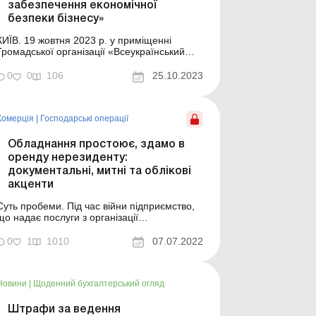
забезпечення економічної
безпеки бізнесу»
КИЇВ. 19 жовтня 2023 р. у приміщенні
Громадської організації «Всеукраїнський
бухгалтерський клуб» відбувся круглий стіл
на тему: «Як зберегти якість облікової
0
0
106
25.10.2023
інформації для прийняття зважених
управлінських рішень і забезпечення
економічної безпеки бізнесу». У ньому...
Комерція
|
Господарські операції
Обладнання простоює, здамо в
оренду нерезиденту:
документальні, митні та облікові
акценти
Суть пробеми. Під час війни підприємство,
що надає послуги з організації
корпоративних заходів, опинилося у
складному становищі. Мультимедійне
0
1
1010
07.07.2022
обладнання (апаратура) для проведення
таких заходів простоює, замовників із
зрозумілих причин практично немає. Разом
Новини
|
Щоденний бухгалтерський огляд
тим в цю апаратуру вкладено чимало
кошті...
Штрафи за ведення