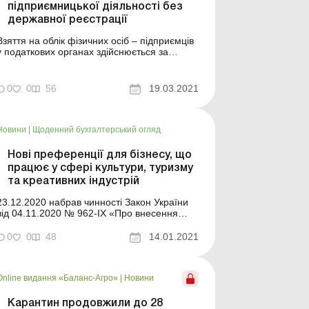
підприємницької діяльності без
державної реєстрації
Взяття на облік фізичних осіб – підприємців
у податкових органах здійснюється за
податковою адресою на підставі відомостей
з Єдиного державного реєстру юридичних
осіб, фізичних осіб – підприємців та
0
0
56
19.03.2021
громадських формувань, наданих
державним реєстратором (п. 65.1 ст. 65
ПКУ). До фізичної ...
Новини
|
Щоденний бухгалтерський огляд
Нові преференції для бізнесу, що
працює у сфері культури, туризму
та креативних індустрій
23.12.2020 набрав чинності Закон України
від 04.11.2020 № 962-IX «Про внесення
змін до Податкового кодексу України щодо
державної підтримки культури, туризму та
0
0
48
14.01.2021
креативних індустрій» (далі – Закон). Цим
Законом передбачено, зокрема що від
податку на прибуток підприємств та
Online видання «Баланс-Агро»
|
Новини
податку...
Карантин продовжили до 28