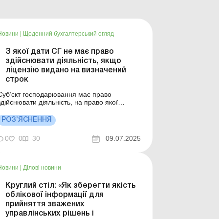
Новини
|
Щоденний бухгалтерський огляд
З якої дати СГ не має право
здійснювати діяльність, якщо
ліцензію видано на визначений
строк
Суб’єкт господарювання має право
здійснювати діяльність, на право якої
отримана відповідна ліцензія, до дати
закінчення дії, зазначеної в такій ліцензії.
РОЗ’ЯСНЕННЯ
Останнім днем права здійснення
відповідного виду діяльності є дата, що
0
0
30
09.07.2025
передує даті, зазначеній в ліцензії. Більше
за темою: Заповнюємо зая...
Новини
|
Ділові новини
Круглий стіл: «Як зберегти якість
облікової інформації для
прийняття зважених
управлінських рішень і