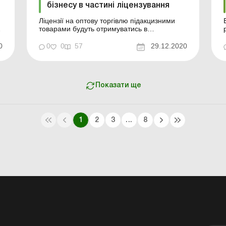
бізнесу в частині ліцензування
Ліцензії на оптову торгівлю підакцизними
-
товарами будуть отримуватись в
регіональних підрозділах Державної
податкової служби. Відповідні зміни до
0
0
0
57
29.12.2020
пункту 6 переліку органів ліцензування
затверджено рішенням Уряду.
-
Безпосередньо нормативним актом
передбачено: надання територіальним
органам ДПС фун...
Показати ще
1
2
3
...
8