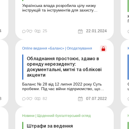
Українська влада розробила цілу низку
інструкцій та інструментів для захисту
бізнесу й допомоги йому в умовах війни.
Вдале їх поєднання дозволяє навіть у
нинішніх доволі непростих умовах успішно
працювати й розвиватися. Про це заявив
4
0
0
25
22.01.2024
народний депутат, голова парламентського
Комітету з питань ...
Online видання «Баланс»
|
Оподаткування
Обладнання простоює, здамо в
оренду нерезиденту:
документальні, митні та облікові
акценти
а
Баланс № 28 від 12 липня 2022 року Суть
пробеми. Під час війни підприємство, що
надає послуги з організації корпоративних
заходів, опинилося у складному становищі.
3
0
0
82
07.07.2022
Мультимедійне обладнання (апаратура)
для проведення таких заходів простоює,
замовників із зрозумілих причин практично
Новини
|
Щоденний бухгалтерський огляд
немає. Разом тим ...
Штрафи за ведення