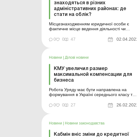
знаходяться в різних
адміністративних районах: де
стати на облік?
Місцезнаходженням юридичної особи є
фактичне місце ведення діяльності чи
розташування офісу, з якого проводиться
щоденне керування діяльністю юридичної
0
0
47
02.04.202
особи (переважно знаходиться керівництво
та здійснення управління і обліку (ст. 93
Цивільного кодексу України). Платники
Новини
|
Ділові новини
податків підлягають реєст...
КМУ увеличил размер
максимальной компенсации для
бизнеса
Робота Уряду має бути направлена на
формування в Україні середнього класу та
підтримку підприємницької ініціативи.
Кабінет Міністрів схвалив внесення змін до
0
0
27
26.02.202
Порядку надання фінансової державної
підтримки суб’єктам малого та середнього
підприємництва. За словами Прем’єр-
Новини
|
Новини законодавства
міністра, ...
Кабмін вніс зміни до кредитної