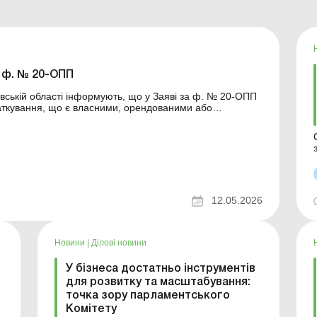
а ф. № 20-ОПП
вській області інформують, що у Заяві за ф. № 20-ОПП
даткування, що є власними, орендованими або
 цб заяву можна не подавати? Більше за темою:
12.05.2026
Новини
|
Ділові новини
У бізнеса достатньо інструментів
для розвитку та масштабування:
точка зору парламентського
Комітету