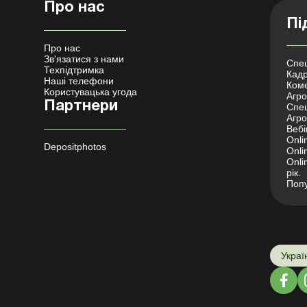
Про нас
Пі
Про нас
Зв'язатися з нами
Спец
Техпідтримка
Кадр
Наші телефони
Коме
Користувацька угода
Агро 
Партнери
Спец
Агро
Вебі
Onli
Depositphotos
Onli
Onli
рік.
Попу
Украї