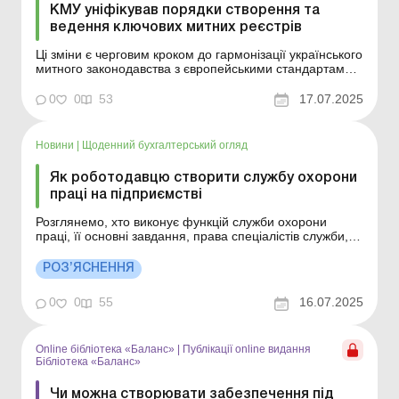
КМУ уніфікував порядки створення та
ведення ключових митних реєстрів
Ці зміни є черговим кроком до гармонізації українського
митного законодавства з європейськими стандартами.
Більше за темою: Зміна митної вартості товарів: коли
коригувати ПДВ? Підприємець планує займатися
0
0
53
17.07.2025
зовнішньоекономічною діяльністю: чи потрібна
акредитація на митниці? 15 липня Кабмін ухвалив ...
Новини
|
Щоденний бухгалтерський огляд
Як роботодавцю створити службу охорони
праці на підприємстві
Розглянемо, хто виконує функцій служби охорони
праці, її основні завдання, права спеціалістів служби,
інструктаж з питань охорони праці, дистанційну
перевірку знань тощо. Більше за темою: Інструкція з
РОЗ’ЯСНЕННЯ
охорони праці для працівників офісу Охорона праці
студентів та учнів під час практики та стажуван...
0
0
55
16.07.2025
Online бібліотека «Баланс»
|
Публікації online видання
Бібліотека «Баланс»
Чи можна створювати забезпечення під