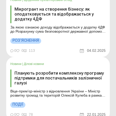
Мікрогрант на створення бізнесу: як
оподатковується та відображається у
додатку 4ДФ
За якою ознакою доходу відображається у додатку 4ДФ
до Розрахунку сума безповоротної державної допомоги
у вигляді мікрогрантів на створення або розвиток
власного бізнесу, які надаються відповідно до
РОЗ’ЯСНЕННЯ
постанови КМУ від 21.06.2022 № 738? Постановою
КМУ від 21.06.2022 № 738 затверджено, ...
0
0
113
04.02.2025
Новини
|
Ділові новини
Планують розробити комплексну програму
підтримки для постачальників залізничної
галузі
Віце-прем’єр-міністр з відновлення України – Міністр
розвитку громад та територій Олексій Кулеба в рамках
робочої поїздки відвідав ПАТ «Крюківський
вагонобудівний завод» (КВБЗ). Під час поїздки Олексій
ПОДІЇ
Кулеба разом із керівництвом заводу оглянув повний
цикл виробництва ...
0
0
78
22.01.2025