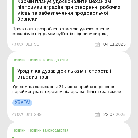
Кабмін планує удосконалити механізм
підтримки аграріїв при створенні робочих
місць та забезпечення продовольчої
безпеки
Проєкт акта розроблено з метою удосконалення
механізмів підтримки суб’єктів підприємництва,
зокрема, з числа аграріїв, створення нових робочих
місць та забезпечення продовольчої безпеки шляхом
0
0
91
04.11.2025
збереження вирощеної сільськогосподарської
(овочевої) продукції в рамках діючих грантових
програм. Ка...
Новини
|
Новини законодавства
Уряд ліквідував декілька міністерств і
створив нові
Урядом на засыданны 21 липня прийнято рішення
перейменувати окремі міністерства. Більше за темою:
Які підприємства мають підтвердити статус критично
важливого? Урядом на засіданні 21 липня прийнято
УВАГА!
рішення перейменувати Міністерство соціальної
політики на Міністерство соціальної політики,...
0
0
249
22.07.2025
Новини
|
Новини законодавства