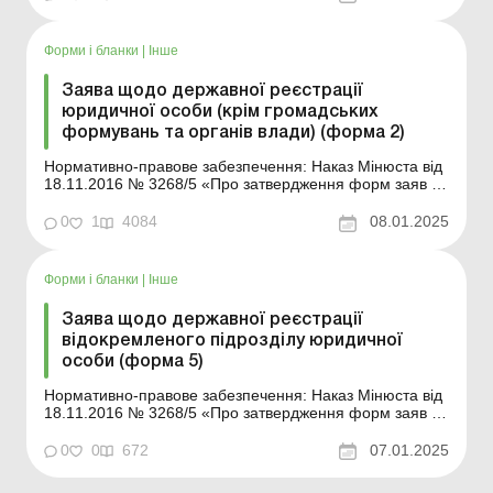
Форми і бланки
|
Інше
Заява щодо державної реєстрації
юридичної особи (крім громадських
формувань та органів влади) (форма 2)
Нормативно-правове забезпечення: Наказ Мінюста від
18.11.2016 № 3268/5 «Про затвердження форм заяв у
сфері державної реєстрації юридичних осіб, фізичних
осіб - підприємців та громадських формувань» ...
0
1
4084
08.01.2025
Форми і бланки
|
Інше
Заява щодо державної реєстрації
відокремленого підрозділу юридичної
особи (форма 5)
Нормативно-правове забезпечення: Наказ Мінюста від
18.11.2016 № 3268/5 «Про затвердження форм заяв у
сфері державної реєстрації юридичних осіб, фізичних
осіб - підприємців та громадських формувань» ...
0
0
672
07.01.2025