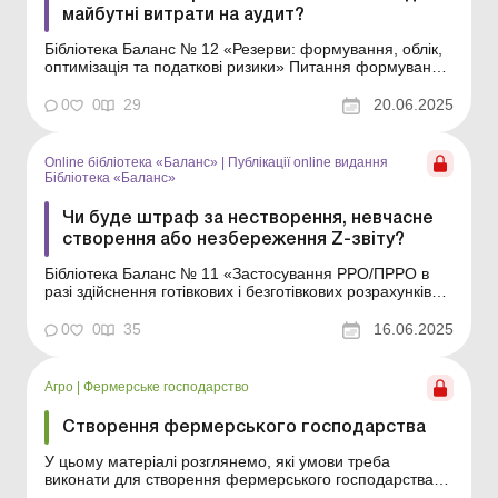
майбутні витрати на аудит?
Бібліотека Баланс № 12 «Резерви: формування, облік,
оптимізація та податкові ризики» Питання формування
забезпечень за національними стандартами регулює
НП(С)БО 11 «Зобов’язання». Наведений у ньому
0
0
29
20.06.2025
перелік видів забезпечень не є вичерпним.
Підприємствам пропонується са...
Online бібліотека «Баланс»
|
Публікації online видання
Бібліотека «Баланс»
Чи буде штраф за нестворення, невчасне
створення або незбереження Z-звіту?
Бібліотека Баланс № 11 «Застосування РРО/ПРРО в
разі здійснення готівкових і безготівкових розрахунків»
На практиці у суб'єктів господарювання доволі часто
виникають питання, пов'язані з порушеннями порядку
0
0
35
16.06.2025
створення та зберігання Z-звітів. У статті розглянемо,
які заходи відповідальнос...
Агро
|
Фермерське господарство
Створення фермерського господарства
У цьому матеріалі розглянемо, які умови треба
виконати для створення фермерського господарства
(далі – ФГ) і які документи подати держреєстратору