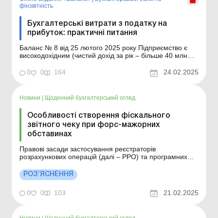
фінзвітність
Бухгалтерські витрати з податку на
прибуток: практичні питання
Баланс № 8 від 25 лютого 2025 року Підприємство є
високодохідним (чистий дохід за рік – більше 40 млн
грн), тому застосовує всі податкові різниці, передбачені
Податковим кодексом. Бухгалтер підприємства запитує,
0
0
164
24.02.2025
чи потрібно йому застосовувати НП(С)БО 17 «Податок
на прибуток» та як...
Новини
|
Щоденний бухгалтерський огляд
Особливості створення фіскального
звітного чеку при форс-мажорних
обставинах
Правові засади застосування реєстраторів
розрахункових операцій (далі – РРО) та програмних
РРО (далі – ПРРО) у сфері торгівлі, громадського
харчування та послуг встановлено Законом від
РОЗ’ЯСНЕННЯ
06.07.1995 № 265/95-ВР «Про застосування
реєстраторів розрахункових операцій у сфері торгівл...
0
0
103
21.02.2025
Новини
|
Щоденний бухгалтерський огляд