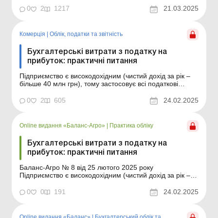
для реєстрації ФГ. У цьому матеріалі розглянемо, які
0
2
1217
21.03.2025
умови треба виконати для створення фермерського
господарства (далі – ФГ) і які документи ...
Комерція
|
Облік, податки та звiтнiсть
Бухгалтерські витрати з податку на
прибуток: практичні питання
Підприємство є високодохідним (чистий дохід за рік –
більше 40 млн грн), тому застосовує всі податкові
різниці, передбачені Податковим кодексом. Бухгалтер
підприємства запитує, чи потрібно йому застосовувати
0
2
605
24.02.2025
НП(С)БО 17 «Податок на прибуток» та яким чином на
облік податку на прибуто...
Online видання «Баланс-Агро»
|
Практика обліку
Бухгалтерські витрати з податку на
прибуток: практичні питання
Баланс-Агро № 8 від 25 лютого 2025 року
Підприємство є високодохідним (чистий дохід за рік –
більше 40 млн грн), тому застосовує всі податкові
різниці, передбачені Податковим кодексом. Бухгалтер
0
0
191
24.02.2025
підприємства запитує, чи потрібно йому застосовувати
НП(С)БО 17 «Податок на прибуток» ...
Online видання «Баланс»
|
Бухгалтерський облік та