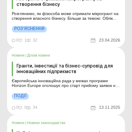
створення бізнесу
Розглянемо, як фізособа може отримати мікрогрант на
створення власного бізнесу. Більше за темою: Облік
витрат на створення вебсайту Як ФО може отримати
мікрогрант на створення власного бізнесу? Мікрогрант
РОЗ’ЯСНЕННЯ
на створення або розвиток власного бізнесу надається
відповідно до умов Порядку надання мікро...
0
1
32
23.04.2026
Новини
|
Ділові новини
Гранти, інвестиції та бізнес-супровід для
інноваційних підприємств
Європейська інноваційна рада у межах програми
Horizon Europe оголошує про старт прийому заявок на
грантово-інвестиційну програму EIC Accelerator
2026. Дедлайн подання – 17 грудня 2026 року. Більше
ПОДІЇ
за темою: Облік грантів та міжнародної технічної
допомоги Бюджетні гранти: як застосовуват...
0
0
34
13.11.2025
Новини
|
Новини законодавства