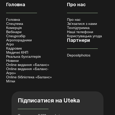
Головна
Про нас
Головна
Про нас
Спецтема
Зв'язатися з нами
Комерція
Техпідтримка
Вебінари
Наші телефони
Спецрозбір
Користувацька угода
Агропорадники
Партнери
Агро
Кадровик
Медичні КНП
Depositphotos
Реальна бухгалтерія
Новини
Online видання «Баланс»
Online видання «Баланс-
Агро»
Online бібліотека «Баланс»
Мітки
Підписатися на Uteka