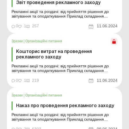
Звіт проведення рекламного заходу
Рекламні акції та роздачі: від прийняття рішення до
звітування та оподаткування Приклад складання
Зразок для завантаження Див. також: Наказ про
проведення рекламного заходу План підготовки та
0
1
257
11.06.2024
проведення рекламного заходу Кошторис витрат на
проведення рекламного заходу ...
Зразки
|
Організаційні питання
Кошторис витрат на проведення
рекламного заходу
Рекламні акції та роздачі: від прийняття рішення до
звітування та оподаткування Приклад складання
Зразок для завантаження Див. також: Наказ про
проведення рекламного заходу План підготовки та
0
1
219
11.06.2024
проведення рекламного заходу ...
Зразки
|
Організаційні питання
Наказ про проведення рекламного заходу
Рекламні акції та роздачі: від прийняття рішення до
звітування та оподаткування Приклад складання
Зразок для завантаження Див. також: Наказ про
проведення маркетингового заходу Кошторис витрат
0
2
6303
09.06.2024