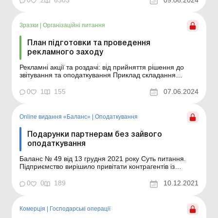
на проведення рекламного заходу Звіт проведення
рекламного заходу Акт на списання товарів, ви...
Зразки
|
Організаційні питання
План підготовки та проведення
рекламного заходу
Рекламні акції та роздачі: від прийняття рішення до
звітування та оподаткування Приклад складання
Зразок для завантаження Див. також: Наказ про
проведення рекламного заходу ...
0
1
155
07.06.2024
Online видання «Баланс»
|
Оподаткування
Подарунки партнерам без зайвого
оподаткування
Баланс № 49 від 13 грудня 2021 року Суть питання.
Підприємство вирішило привітати контрагентів із
новорічно-різдвяними святами. Планується купити
продукти харчування (цукерки тощо) та ігристе вино, з
0
0
189
10.12.2021
яких сформувати подарунковий набір. Як це зробити з
найменшими витратами на сплату податків? Можлив...
Комерція
|
Господарські операції