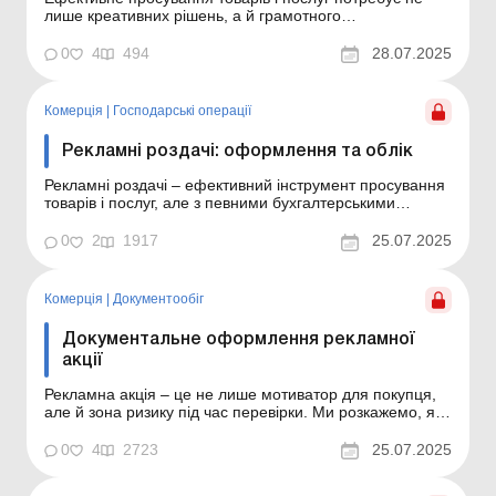
лише креативних рішень, а й грамотного
документального супроводу. Тому важливо знати , як
правильно оформити маркетингові договори, рекламні
0
4
494
28.07.2025
акції, мотиваційні виплати та співпрацю з блогерами,
щоб уникнути податкових ризиків і претензій.
Ефективне п...
Комерція
|
Господарські операції
Рекламні роздачі: оформлення та облік
Рекламні роздачі – ефективний інструмент просування
товарів і послуг, але з певними бухгалтерськими
нюансами. Ми розкажемо, як правильно оформити та
відобразити в обліку такі операції, а також чи потрібно
0
2
1917
25.07.2025
при цьому нараховувати ПДВ. Маркетинг і просування
в обліку: як правильно відобразити ...
Комерція
|
Документообiг
Документальне оформлення рекламної
акції
Рекламна акція – це не лише мотиватор для покупця,
але й зона ризику під час перевірки. Ми розкажемо, як
грамотно оформити документи та надамо зразки
документів, які підтверджують проведення рекламних
0
4
2723
25.07.2025
заходів. Маркетинг і просування в обліку: як правильно
відобразити витрати й уникнути податко...