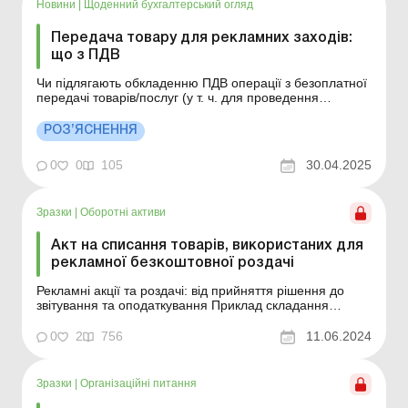
Новини
|
Щоденний бухгалтерський огляд
Передача товару для рекламних заходів:
що з ПДВ
Чи підлягають обкладенню ПДВ операції з безоплатної
передачі товарів/послуг (у т. ч. для проведення
маркетингових/рекламних заходів)? Відповідно до пп.
«а» та «б» п. 185.1 Податкового кодексу (далі – ПК)
РОЗ’ЯСНЕННЯ
об’єктом оподаткування є операції платників податку з
поста...
0
0
105
30.04.2025
Зразки
|
Оборотні активи
Акт на списання товарів, використаних для
рекламної безкоштовної роздачі
Рекламні акції та роздачі: від прийняття рішення до
звітування та оподаткування Приклад складання
Зразок для завантаження Див. також: Наказ про
проведення рекламного заходу План підготовки та
0
2
756
11.06.2024
проведення рекламного заходу Кошторис витрат на
проведення рекламного заходу Звіт проведення р...
Зразки
|
Організаційні питання