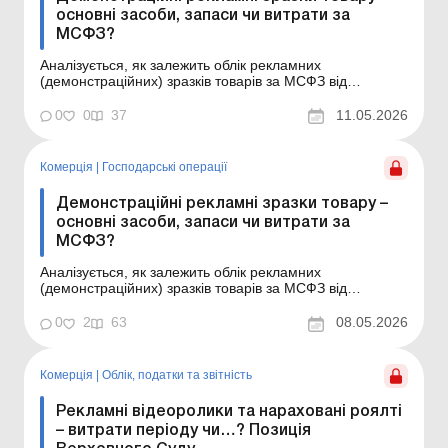
основні засоби, запаси чи витрати за
МСФЗ?
Аналізується, як залежить облік рекламних
(демонстраційних) зразків товарів за МСФЗ від
професійних суджень менеджменту. Надано
рекомендації щодо облікової політики підприємства з
0
0
37
11.05.2026
цього питання. Баланс № 19 від 12 травня 2026 року
Підприємства, що здійснюють продаж складної техніки
або інноваційно...
Комерція
|
Господарські операції
Демонстраційні рекламні зразки товару –
основні засоби, запаси чи витрати за
МСФЗ?
Аналізується, як залежить облік рекламних
(демонстраційних) зразків товарів за МСФЗ від
професійних суджень менеджменту. Надано
рекомендації щодо облікової політики підприємства з
0
2
63
08.05.2026
цього питання. Підприємства, що здійснюють продаж
складної техніки або інноваційної продукції, часто
використовують демо...
Комерція
|
Облік, податки та звiтнiсть
Рекламні відеоролики та нараховані роялті
– витрати періоду чи…? Позиція