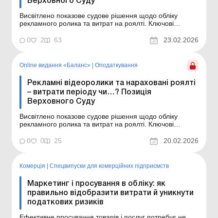
Верховного Суду
Висвітлено показове судове рішення щодо обліку
рекламного ролика та витрат на роялті. Ключові
питання статті: коли відеоролик – нематеріальний
актив, а коли – витрати періоду; роялті у витратах за
0
2
63
23.02.2026
фактом нарахування чи сплати? Предметом нашої
уваги в цьому матеріалі є цікава постанова Ве...
Online видання «Баланс»
|
Оподаткування
Рекламні відеоролики та нараховані роялті
– витрати періоду чи…? Позиція
Верховного Суду
Висвітлено показове судове рішення щодо обліку
рекламного ролика та витрат на роялті. Ключові
питання статті: коли відеоролик – нематеріальний
актив, а коли – витрати періоду; роялті у витратах за
0
0
25
20.02.2026
фактом нарахування чи сплати? Баланс № 8 від 24
лютого 2026 року Предметом нашої уваги в ...
Комерція
|
Спецвипуски для комерційних підприємств
Маркетинг і просування в обліку: як
правильно відобразити витрати й уникнути
податкових ризиків
Ефективне просування товарів і послуг потребує не