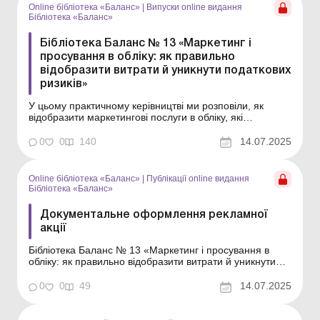
Online бібліотека «Баланс»
|
Випуски online видання
Бібліотека «Баланс»
Бібліотека Баланс № 13 «Маркетинг і
просування в обліку: як правильно
відобразити витрати й уникнути податкових
ризиків»
У цьому практичному керівництві ми розповіли, як
відобразити маркетингові послуги в обліку, які
документи варто мати, щоб обґрунтувати витрати, та
які помилки можуть призвести до штрафів і
0
0
140
14.07.2025
втрат.Ефективне просування товарів і послуг потребує
не лише креативних рішень, а й грамотного
документального...
Online бібліотека «Баланс»
|
Публікації online видання
Бібліотека «Баланс»
Документальне оформлення рекламної
акції
Бібліотека Баланс № 13 «Маркетинг і просування в
обліку: як правильно відобразити витрати й уникнути
податкових ризиків» Мета реклами і будь-яких
рекламних акцій – привернути увагу потенційного
0
0
49
14.07.2025
споживача і змусити його здійснити покупку. Тобто
рекламна акція – це мотиватор. ...