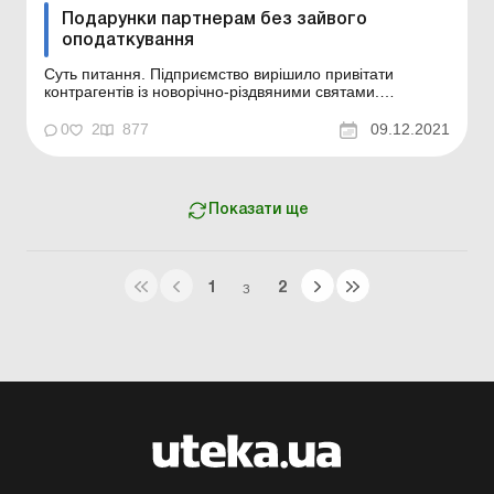
Подарунки партнерам без зайвого
оподаткування
Суть питання. Підприємство вирішило привітати
контрагентів із новорічно-різдвяними святами.
Планується купити продукти харчування (цукерки
тощо) та ігристе вино, з яких сформувати
0
2
877
09.12.2021
подарунковий набір. Як це зробити з найменшими
витратами на сплату податків? Можливо, оформити як
рекламний захід? У ст...
Показати ще
1
2
З