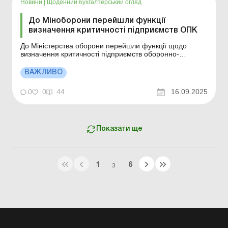
Новини
|
Щоденний бухгалтерський огляд
До Міноборони перейшли функції
визначення критичності підприємств ОПК
До Міністерства оборони перейшли функції щодо
визначення критичності підприємств оборонно-
промислового комплексу та організації бронювання їх
працівників у зв’язку з ліквідацією Міністерства з питань
ВАЖЛИВО
стратегічних галузей промисловості України. Більше за
темою: Зарплатні критерії для бронюванн...
0
0
44
16.09.2025
Показати ще
1
6
З