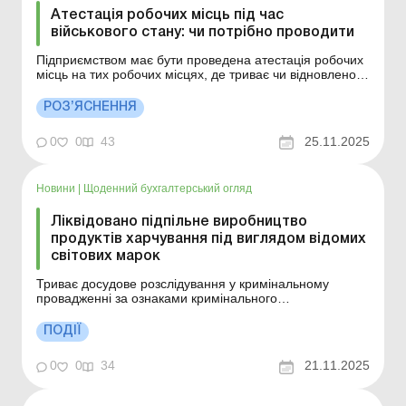
Атестація робочих місць під час
військового стану: чи потрібно проводити
Підприємством має бути проведена атестація робочих
місць на тих робочих місцях, де триває чи відновлено
виробничий процес за типових виробничих умов.
Більше за темою: Атестація посадовців місцевих рад:
РОЗ’ЯСНЕННЯ
кого стосується та як здійснюється Атестація
медпрацівників: новий порядок від МОЗ Чи
0
0
43
25.11.2025
проводитьс...
Новини
|
Щоденний бухгалтерський огляд
Ліквідовано підпільне виробництво
продуктів харчування під виглядом відомих
світових марок
Триває досудове розслідування у кримінальному
провадженні за ознаками кримінального
правопорушення, передбаченого ч. 3 ст. 229
Кримінального кодексу України (незаконне
ПОДІЇ
використання знака для товарів і послуг, що завдало
матеріальної шкоди в особливо великому розмірі).
0
0
34
21.11.2025
Встановлюється повне коло осіб ...