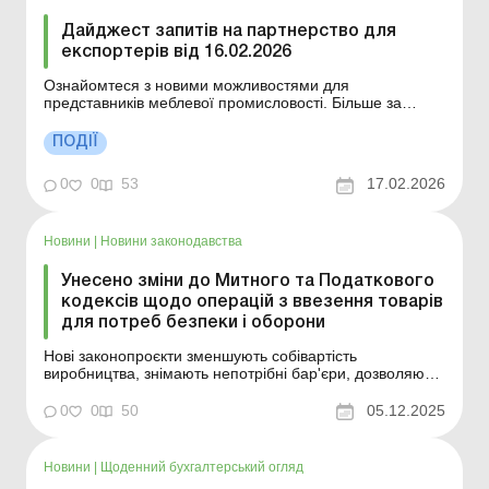
Дайджест запитів на партнерство для
експортерів від 16.02.2026
Ознайомтеся з новими можливостями для
представників меблевої промисловості. Більше за
темою: Облік грантів та міжнародної технічної
допомоги Бюджетні гранти: як застосовувати різниці з
ПОДІЇ
податку на прибуток Дайджест містить цікаві тендерні
можливості у країнах ЄС в рамках Угоди про публічні
0
0
53
17.02.2026
закупівл...
Новини
|
Новини законодавства
Унесено зміни до Митного та Податкового
кодексів щодо операцій з ввезення товарів
для потреб безпеки і оборони
Нові законопроєкти зменшують собівартість
виробництва, знімають непотрібні бар'єри, дозволяють
підприємствам швидше отримувати комплектуючі та
одразу вкладати ресурси у виробництво, а головне –
0
0
50
05.12.2025
прискорюють постачання сучасних технологічних
рішень нашим Силам оборони. Більше за темою: Облік
на...
Новини
|
Щоденний бухгалтерський огляд