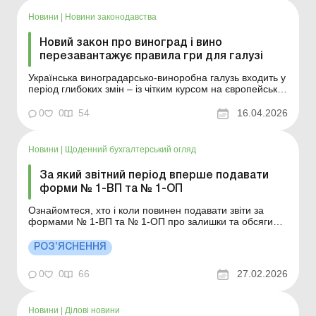
Новини
|
Новини законодавства
Новий закон про виноград і вино
перезавантажує правила гри для галузі
Українська виноградарсько-виноробна галузь входить у
період глибоких змін – із чітким курсом на європейські
правила, більшу свободу для виробників і посилення
ролі професійних об’єднань. У чому полягає
0
0
54
16.04.2026
трансформація і що вони означають для бізнесу?
Більше за темою: Розрахунки за місцем ...
Новини
|
Щоденний бухгалтерський огляд
За який звітний період вперше подавати
форми № 1-ВП та № 1-ОП
Ознайомтеся, хто і коли повинен подавати звіти за
формами № 1-ВП та № 1-ОП про залишки та обсяги
виробництва та/або обороту спирту етилового,
спиртових дистилятів, біоетанолу, алкогольних напоїв,
РОЗ’ЯСНЕННЯ
тютюнових виробів, тютюнової сировини, тютюну,
промислових замінників тютюну, рідин, які
0
0
66
27.02.2026
вкористовуються...
Новини
|
Ділові новини