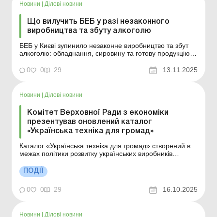
Новини
|
Ділові новини
Що вилучить БЕБ у разі незаконного
виробництва та збуту алкоголю
БЕБ у Києві зупинило незаконне виробництво та збут
алкоголю: обладнання, сировину та готову продукцію
вилучено! Більше за темою: Загальні правила
отримання ліцензій на зберігання пального та
0
0
29
13.11.2025
роздрібну торгівлю алкоголем і тютюном Припинення
дії ліцензії на зберігання пального, роздрібну торгівлю
а...
Новини
|
Ділові новини
Комітет Верховної Ради з економіки
презентував оновлений каталог
«Українська техніка для громад»
Каталог «Українська техніка для громад» створений в
межах політики розвитку українських виробників
«Зроблено в Україні» у співпраці з Федерацією
роботодавців України, Асоціацією міст України і
ПОДІЇ
Міністерством економіки, довкілля та сільського
господарства. «Українські вир...
0
0
29
16.10.2025
Новини
|
Ділові новини