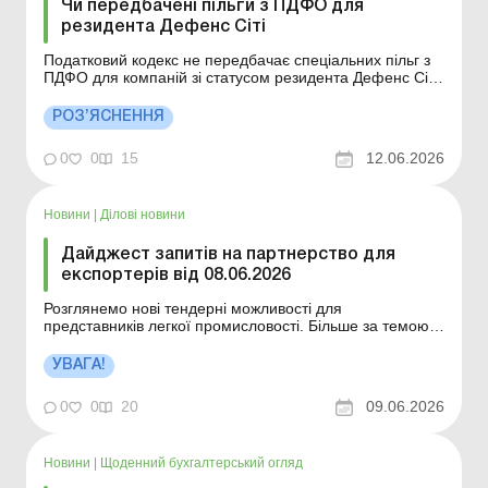
Чи передбачені пільги з ПДФО для
резидента Дефенс Сіті
Податковий кодекс не передбачає спеціальних пільг з
ПДФО для компаній зі статусом резидента Дефенс Сіті
при нарахуванні (виплаті) заробітної плати найманим
працівникам. Детальніше див. нижче. Більше за темою:
РОЗ’ЯСНЕННЯ
Дефенс Сіті – новий бізнес-простір для підприємств
оборонної промисловості Чи передб...
0
0
15
12.06.2026
Новини
|
Ділові новини
Дайджест запитів на партнерство для
експортерів від 08.06.2026
Розглянемо нові тендерні можливості для
представників легкої промисловості. Більше за темою:
Облік грантів та міжнародної технічної допомоги
Бюджетні гранти: як застосовувати різниці з податку на
УВАГА!
прибуток Дайджест містить цікаві тендерні можливості у
країнах ЄС у межах Угоди про публічні заку...
0
0
20
09.06.2026
Новини
|
Щоденний бухгалтерський огляд