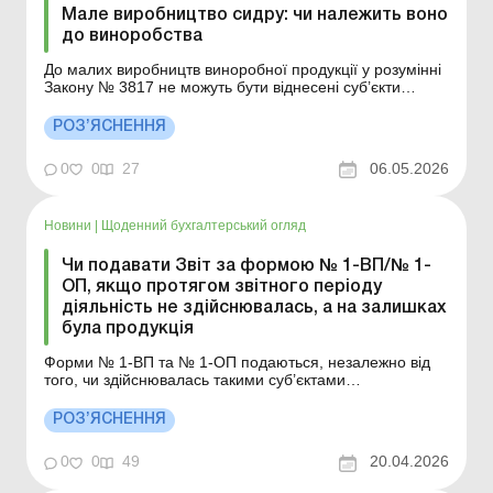
Мале виробництво сидру: чи належить воно
до виноробства
До малих виробництв виноробної продукції у розумінні
Закону № 3817 не можуть бути віднесені суб’єкти
господарювання, які здійснюють діяльність з
виробництва сидру. Деталі див. нижче. Більше за
РОЗ’ЯСНЕННЯ
темою: ФОП на загальній системі придбав саджанці
винограду: як відобразити витрати? Чи відносяться в...
0
0
27
06.05.2026
Новини
|
Щоденний бухгалтерський огляд
Чи подавати Звіт за формою № 1-ВП/№ 1-
ОП, якщо протягом звітного періоду
діяльність не здійснювалась, а на залишках
була продукція
Форми № 1-ВП та № 1-ОП подаються, незалежно від
того, чи здійснювалась такими суб’єктами
господарювання протягом звітного періоду діяльність,
та наявності/відсутності залишків продукції. Деталі див.
РОЗ’ЯСНЕННЯ
нижче. Більше за темою: Загальні правила отримання
ліцензій на зберігання пального та роз...
0
0
49
20.04.2026