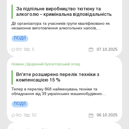
За підпільне виробництво тютюну та
алкоголю – кримінальна відповідальність
Дії організатора та учасників групи кваліфіковано як
незаконне виготовлення алкогольних напоїв,
тютюнових виробів, їх зберігання з метою збуту та збут,
вчинені організованою групою. Обвинувальні акти
ПОДІЇ
скеровано до суду. Більше за темою: Ліцензія на
пальне, алкогольні та тютюнові вироби: порядок отри...
0
0
5
07.10.2025
Новини
|
Щоденний бухгалтерський огляд
Вп’яте розширено перелік техніки з
компенсацією 15 %
Тепер в переліку 868 найменувань техніки та
обладнання від 39 українських машинобудівних
підприємств. Більше за темою: Як документально
оформити компенсацію вартості комунальних послуг?
ПОДІЇ
Міністерство економіки, довкілля та сільського
господарства розширило перелік української
0
0
52
06.10.2025
промислової техніки та ...