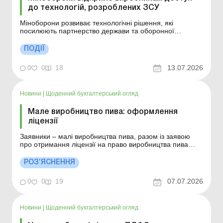
до технологій, розроблених ЗСУ
Міноборони розвиває технологічні рішення, які
посилюють партнерство держави та оборонної
індустрії. Більше за темою: Дефенс Сіті – новий бізнес-
простір для підприємств оборонної промисловості
ПОДІЇ
Облік надання дронів на потреби оборони:
держзамовлення, продаж, безоплатне передання
0
0
18
13.07.2026
Міноборони доп...
Новини
|
Щоденний бухгалтерський огляд
Мале виробництво пива: оформлення
ліцензії
Заявники – малі виробництва пива, разом із заявою
про отримання ліцензії на право виробництва пива
подають копію декларації відповідності матеріально-
технічної бази вимогам законодавства. Докладніше див.
РОЗ’ЯСНЕННЯ
нижче. Більше за темою: Чи можуть підприємця
позбавити статусу єдинника за торгівлю пивом...
0
0
19
07.07.2026
Новини
|
Щоденний бухгалтерський огляд