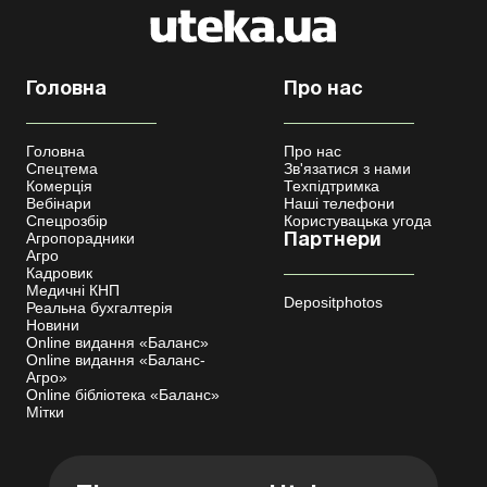
Головна
Про нас
Головна
Про нас
Спецтема
Зв'язатися з нами
Комерція
Техпідтримка
Вебінари
Наші телефони
Спецрозбір
Користувацька угода
Агропорадники
Партнери
Агро
Кадровик
Медичні КНП
Depositphotos
Реальна бухгалтерія
Новини
Online видання «Баланс»
Online видання «Баланс-
Агро»
Online бібліотека «Баланс»
Мітки