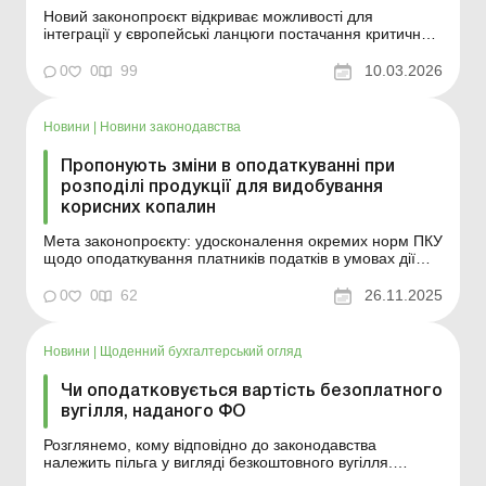
Новий законопроєкт відкриває можливості для
інтеграції у європейські ланцюги постачання критичної
сировини, що є частиною євроінтеграції та відновлення
країни, залучення інвестицій у видобуток та переробку
0
0
99
10.03.2026
сировини. Більше за темою: Звітуємо з рентної плати
за надра Проєкт постанови КМУ «Про ...
Новини
|
Новини законодавства
Пропонують зміни в оподаткуванні при
розподілі продукції для видобування
корисних копалин
Мета законопроєкту: удосконалення окремих норм ПКУ
щодо оподаткування платників податків в умовах дії
угоди про розподіл продукції для видобування
корисних копалин, крім вуглеводневої сировини;
0
0
62
26.11.2025
узгодження положень ПКУ та законодавства у сфері
лісового господарства. Більше за темою: Як власника...
Новини
|
Щоденний бухгалтерський огляд
Чи оподатковується вартість безоплатного
вугілля, наданого ФО
Розглянемо, кому відповідно до законодавства
належить пільга у вигляді безкоштовного вугілля.
Більше за темою: Благодійна допомога постраждалим