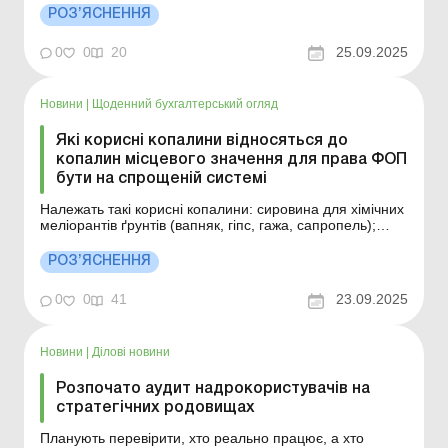
від збройної агресії рф: практика звільнення від
РОЗ’ЯСНЕННЯ
оподаткування Благодійність: зміни щодо ПДФО та
різниць з податку на прибуток Головне управління ДПС
0
0
20
25.09.2025
в Од...
Новини
|
Щоденний бухгалтерський огляд
Які корисні копалини відносяться до
копалин місцевого значення для права ФОП
бути на спрощеній системі
Належать такі корисні копалини: сировина для хімічних
меліорантів ґрунтів (вапняк, гіпс, гажа, сапропель);
сировина для будівельного вапна та гіпсу (гіпс, крейда,
вапняк); сировина піщана (пісок); сировина цегельно-
РОЗ’ЯСНЕННЯ
черепична, а також для улаштування земляного
полотна, закладки виробленого простору (...
0
0
41
23.09.2025
Новини
|
Ділові новини
Розпочато аудит надрокористувачів на
стратегічних родовищах
Планують перевірити, хто реально працює, а хто