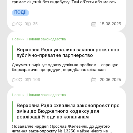
тримає ліцензії без видобутку. Такі об’єкти або мають
давати результат, або повернуться на аукціон для
добросовісних інвесторів. Більше за темою: Звітуємо з
ПОДІЇ
рентної плати за надра Прем’єр-міністр України Юлія
Свириденко повідомила, що ...
0
0
35
15.08.2025
Новини
|
Новини законодавства
Верховна Рада ухвалила законопроєкт про
публічно-приватне партнерство
Документ вирішує одразу декілька проблем – спрощує
бюрократичні процедури, передбачає фінансові
гарантії для інвесторів та дозволяє швидше
реалізовувати проєкти. Більше за темою: Облік
0
0
106
20.06.2025
інвестицій за методом участі в капіталі Верховна Рада
ухвалила в другому читанні та в цілому зак...
Новини
|
Новини законодавства
Верховна Рада схвалила законопроєкт про
зміни до Бюджетного кодексу для
реалізації Угоди по копалинам
Як заявляє нардеп Ярослав Железняк, до другого
читання законопроєкту № 13256 майже нічого не