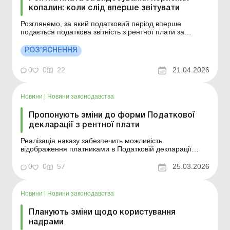
копалин: коли слід вперше звітувати
Розглянемо, за який податковий період вперше
подається податкова звітність з рентної плати за
користування надрами для видобування корисних
копалин. Більше за темою: Подання звітності з рентної
РОЗ’ЯСНЕННЯ
плати за воду власниками та користувачами
свердловин Як власникам і користувачам свердловин
0
0
22
21.04.2026
подати ...
Новини
|
Новини законодавства
Пропонують зміни до форми Податкової
декларації з рентної плати
Реалізація наказу забезпечить можливість
відображення платниками в Податковій декларації
донарахованих сум рентної плати за спеціальне
використання лісових ресурсів; ефективне
0
0
57
25.03.2026
адміністрування контролюючими органами рентної
плати; приведення форми Податкової декларації у
відповідність до вимог нормоп...
Новини
|
Новини законодавства
Планують зміни щодо користування
надрами