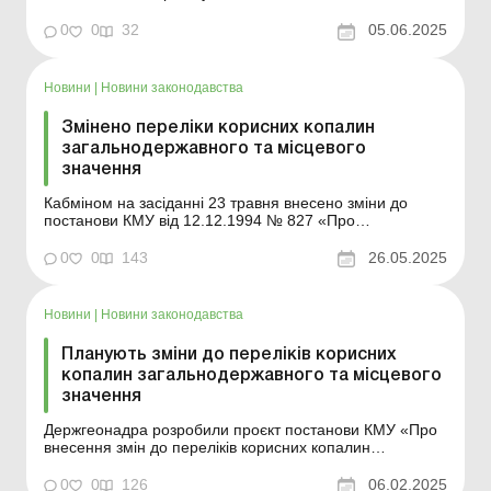
змінилося по тексту. Внесок України складатиметься з
половини коштів, які отримані після набуття чинності
0
0
32
05.06.2025
Угодою: від ренти на видобування корисних копалин
(нафта, газ, газовий конденсат та ус...
Новини
|
Новини законодавства
Змінено переліки корисних копалин
загальнодержавного та місцевого
значення
Кабміном на засіданні 23 травня внесено зміни до
постанови КМУ від 12.12.1994 № 827 «Про
затвердження переліків корисних копалин
загальнодержавного та місцевого значення». Змінами
0
0
143
26.05.2025
викладено в новій редакції Перелік корисних копалин
загальнодержавного значення та Перелік корисних ...
Новини
|
Новини законодавства
Планують зміни до переліків корисних
копалин загальнодержавного та місцевого
значення
Держгеонадра розробили проєкт постанови КМУ «Про
внесення змін до переліків корисних копалин
загальнодержавного та місцевого значення». Проєкт
акта розроблено з метою внесення змін і доповнень до
0
0
126
06.02.2025