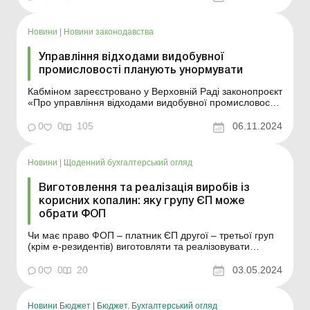
переліків корисних копалин загальнодержавного та
місцевого значення, затверджених пос...
Новини
|
Новини законодавства
Управління відходами видобувної
промисловості планують унормувати
Кабміном зареєстровано у Верховній Раді законопроєкт
«Про управління відходами видобувної промисловості»
(реєстр. № 12180). Законопроєкт спрямований на
визначення правових, економічних та організаційних
0
0
105
06.11.2024
засад діяльності щодо управління відходами
видобувної промисловості для попере...
Новини
|
Щоденний бухгалтерський огляд
Виготовлення та реалізація виробів із
корисних копалин: яку групу ЄП може
обрати ФОП
Чи має право ФОП – платник ЄП другої – третьої груп
(крім е-резидентів) виготовляти та реалізовувати
вироби з корисних копалин? Відповідно до пп. 5 пп.
291.5.1 Податкового кодексу (далі – ПК) не можуть бути
0
0
20
03.05.2024
платниками єдиного податку другої – третьої груп
фізичні особи...
Новини Бюджет
|
Бюджет. Бухгалтерський огляд