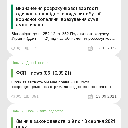
Визначення розрахункової вартості
одиниці відповідного виду видобутої
корисної копалини: врахування суми
амортизації
Відповідно до п. 252.12 ст. 252 Податкового кодексу
України (далі – ПКУ) під час обчислення розрахункової
вартості відповідного виду товарної продукції гірничого
підприємства – видобутої корисної копалини
0
0
72
12.01.2022
(мінеральної сировини) також враховуються: сума
нарахованої амортизації, крім су...
Новини
|
Ділові новини
ФОП – news (06-10.09.21)
Облік та звітність Чи має права ФОП бути
«спрощенцем», яка отримала свідоцтво про право на
заняття нотаріальною діяльністю? Нормами абзацу
четвертого ст. 3 Закону № 3425 нотаріусу заборонено
0
1
351
13.09.2021
займатися підприємницькою та адвокатською
діяльністю, а також бути засновником адвокатських
об&...
Новини
|
Новини законодавства
Зміни в законодавстві з 9 по 13 серпня 2021
року