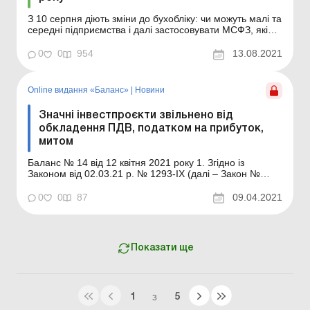
З 10 серпня діють зміни до бухобліку: чи можуть малі та
середні підприємства і далі застосовувати МСФЗ, які
тепер повинен мати реквізити первинний документ
Мінфін наказом від 09.07.21 р. № 385 затвердив зміни
0
0
954
13.08.2021
до Положення про первинні документи та деяких
НП(С)БО Штрафи за трудові порушення: хто вж...
Online видання «Баланс»
|
Новини
Значні інвестпроєкти звільнено від
обкладення ПДВ, податком на прибуток,
митом
Баланс № 14 від 12 квітня 2021 року 1. Згідно із
Законом від 02.03.21 р. № 1293-IX (далі – Закон №
1293) Податковий кодекс (далі – ПК) доповнено новими
нормами, якими тимчасово, до 01.01.35 р.,
0
0
87
09.04.2021
звільняються від обкладення: ПДВ – операції з імпорту
нового устаткування (обладнан...
Показати ще
1
5
З