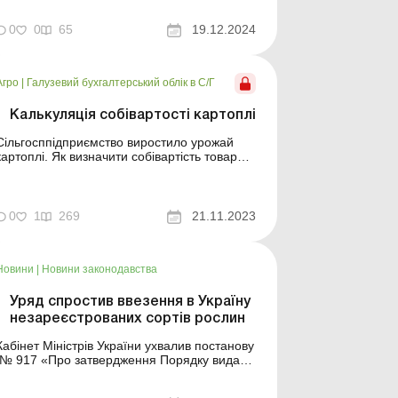
рослин». Документ спрямований на
запровадження європейської моделі
0
0
65
19.12.2024
регулювання у сфері захисту рослин, що
включає простежуваність, контроль і
цифровізацію процедур. Документ ...
Агро
|
Галузевий бухгалтерський облік в С/Г
Калькуляція собівартості картоплі
Сільгосппідприємство виростило урожай
картоплі. Як визначити собівартість товарної
картоплі, які особливості калькулювання
насіннєвої продукції та як оцінювати
картоплю, використану як корм? На ці та
інші пов’язані питання відповімо у статті.
0
1
269
21.11.2023
Зберігання картоплі: бухоблік та
оподаткування при...
Новини
|
Новини законодавства
Уряд спростив ввезення в Україну
незареєстрованих сортів рослин
Кабінет Міністрів України ухвалив постанову
№ 917 «Про затвердження Порядку видачі
або відмови у видачі, переоформлення,
анулювання підтвердження на ввезення в