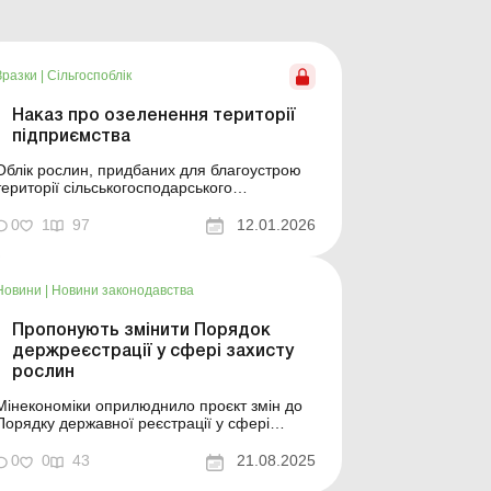
Зразки
|
Сільгоспоблік
Наказ про озеленення території
підприємства
Облік рослин, придбаних для благоустрою
території сільськогосподарського
підприємства: практичні рекомендації,
проведення та документи Приклад
0
1
97
12.01.2026
складання Зразок для завантаження Див.
ж: Акт висаджування декоративних
рослин ...
Новини
|
Новини законодавства
Пропонують змінити Порядок
держреєстрації у сфері захисту
рослин
Мінекономіки оприлюднило проєкт змін до
Порядку державної реєстрації у сфері
захисту рослин та Порядку ведення
державних реєстрів у сфері захисту рослин.
0
0
43
21.08.2025
ільше за темою: Документальне