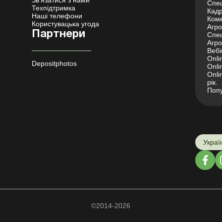
Спец
Техпідтримка
Кадр
Наші телефони
Коме
Користувацька угода
Агро 
Партнери
Спец
Агро
Вебі
Onli
Depositphotos
Onli
Onli
рік.
Попу
Украї
©2014-2026