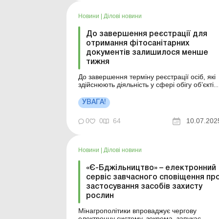
закладання та формування молодого саду
до періоду його стабільної продуктивності.
Новини
|
Ділові новини
Саме тому цей спецвипуск...
До завершення реєстрації для
отримання фітосанітарних
документів залишилося менше
тижня
До завершення терміну реєстрації осіб, які
здійснюють діяльність у сфері обігу об’єктів
регулювання, залишився один тиждень.
Більше за темою: Фітосанітарні та
УВАГА!
ветеринарні вимоги до сільгосппродукції
при експорті Держпродспоживслужба
0
0
64
10.07.202
нагадує, що відповідно до положень наказу
Мінагрополітики та...
Новини
|
Ділові новини
«Є-Бджільництво» – електронний
сервіс завчасного сповіщення пр
застосування засобів захисту
рослин
Мінагрополітики впроваджує чергову
електронну систему, зокрема, запукає