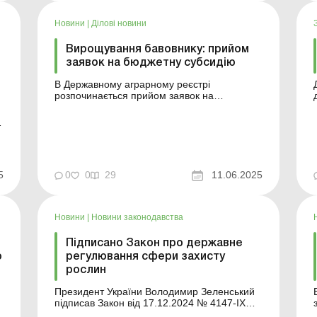
низку особливостей, оскіль...
Новини
|
Ділові новини
Вирощування бавовнику: прийом
заявок на бюджетну субсидію
В Державному аграрному реєстрі
розпочинається прийом заявок на
бюджетну субсидію з розрахунку на
одиницю оброблювальних угідь для
сільгосптоваровиробників, які вирощують
з
бавовник. Більше за темою: Гранти,
субсидії, дотації: вплив на частку
сільгосптоваровиробництва у платника ЄП
5
четвертої групи В Д...
0
0
29
11.06.2025
Новини
|
Новини законодавства
Підписано Закон про державне
о
регулювання сфери захисту
рослин
Президент України Володимир Зеленський
підписав Закон від 17.12.2024 № 4147-IX
«Про державне регулювання сфери захисту