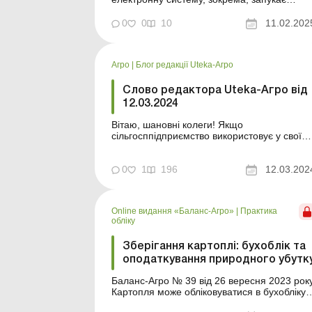
перший етап системи «Є-Бджільництво» –
електронний сервіс завчасного сповіщення
0
0
10
11.02.202
про застосування засобів захисту рослин.
Його основне завдання – допомогти
бджолярам убезпечити бджіл від отруєння
Агро
|
Блог редакції Uteka-Агро
та органі...
Слово редактора Uteka-Агро від
12.03.2024
Вітаю, шановні колеги! Якщо
сільгосппідприємство використовує у своїй
господарській діяльності зворотні відходи,
воно має дотримуватися нових правил,
установлених законодавством у цій сфері.
0
1
196
12.03.202
Щоб краще підготуватися до
запровадження цих змін та своєчасно
отримати статус утворювача побічних
Online видання «Баланс-Агро»
|
Практика
продуктів...
обліку
Зберігання картоплі: бухоблік та
оподаткування природного убутк
Баланс-Агро № 39 від 26 вересня 2023 рок
Картопля може обліковуватися в бухобліку
сільгосппідприємства залежно від його