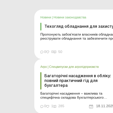
Новини
|
Новини законодавства
Техогляд обладнання для захисту
Пропонують забов’язати власників обладна
реєструвати обладнання та забезпечити про
Документальне оформлення списання добрив
та судова практика План у...
0
0
50
Агро
|
Спецвипуски для агропідприємств
Багаторічні насадження в обліку:
повний практичний гід для
бухгалтера
Багаторічні насадження – важлива та
специфічна складова бухгалтерського
обліку в агросфері, яка вимагає не лише
правильного оформлення документів, а й
0
1
285
18.11.202
розуміння логіки кожного етапу: від