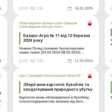
рослин». Цей Закон є важливим кроком на
шляху до євроінтеграції та спрямований на
5
0
0
115
16.01.2025
вдосконалення правового регулювання у
сфері захисту рослин відповідно до
стандарті...
Online видання «Баланс-Агро»
|
Випуски
online видання «Баланс-Агро»
Баланс-Агро № 11 від 12 березня
2024 року
Новини Огляд головних бухгалтерських
новин тижня (04.03.2024-08.03.2024)
Головні новини про найважливіші зміни у
законодавстві – оновлюється щодня Зміст
4
0
0
739
11.03.2024
номеру Земельні відносини Читати Чи
можна передати в оренду своєму
фермерському господарству землю,
Агро
|
Галузевий бухгалтерський облік в С/Г
викуплену з постійного кор...
Зберігання картоплі: бухоблік та
оподаткування природного убутку
у
Картопля може обліковуватися в бухобліку
у
сільгосппідприємства залежно від його
спеціалізації як сільгосппродукція, як
сировина для промислової переробки та/