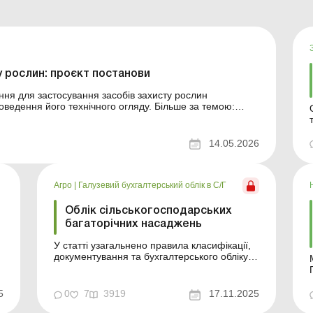
 рослин: проєкт постанови
ння для застосування засобів захисту рослин
ведення його технічного огляду. Більше за темою:
 і засобів захисту рослин: первинні документи, облік
14.05.2026
тако
Агро
|
Галузевий бухгалтерський облік в С/Г
Облік сільськогосподарських
багаторічних насаджень
У статті узагальнено правила класифікації,
документування та бухгалтерського обліку
багаторічних насаджень у сільському
господарстві, включаючи порядок їх
створення, введення в експлуатацію та
5
0
7
3919
17.11.2025
подальшу амортизацію. Облік багаторічних
Б
насаджень у сільському господарстві має