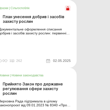
оформлення списання добрив і засобів
захисту рослин: первинні документи, облік
Зразки
|
Сільгоспоблік
та судова практика План унесення д...
План унесення добрив і засобів
захисту рослин
Документальне оформлення списання
добрив і засобів захисту рослин: первинні
документи, облік та судова практика
Приклад складання Зразок для
авантаження Див. також: Наказ про
створення комісії з розробки норм витрат
добрив і засобів захисту рослин Акт про
використання добрив ...
0
1
262
02.05.2025
Новини
|
Новини законодавства
Прийнято Закон про державне
регулювання сфери захисту
рослин
Верховна Рада підтримала в цілому
законопроєкт від 09.01.2023 № 8340 «Про
державне регулювання сфери захисту