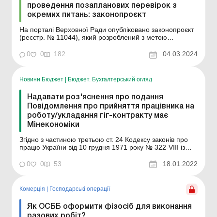
проведення позапланових перевірок з
окремих питань: законопроєкт
На порталі Верховної Ради опубліковано законопроєкт
(реєстр. № 11044), який розроблений з метою
розблокування можливості проведення позапланових
заходів державного нагляду (контролю) за заявою
0
0
182
04.03.2024
працівника або профспілки з питань вчинення мобінгу
під час дії правового режиму воєнного стану. Як ...
Новини Бюджет
|
Бюджет. Бухгалтерський огляд
Надавати роз'яснення про подання
Повідомлення про прийняття працівника на
роботу/укладання гіг-контракту має
Мінекономіки
Згідно з частиною третьою ст. 24 Кодексу законів про
працю України від 10 грудня 1971 року № 322-VІІІ із
змінами та доповненнями (далі – КЗпП) працівник не
може бути допущений до роботи без укладення
0
0
53
18.01.2022
трудового договору, оформленого наказом чи
розпорядженням власника або уповноваженого ним
орга...
Комерція
|
Господарські операції
Як ОСББ оформити фізосіб для виконання
разових робіт?