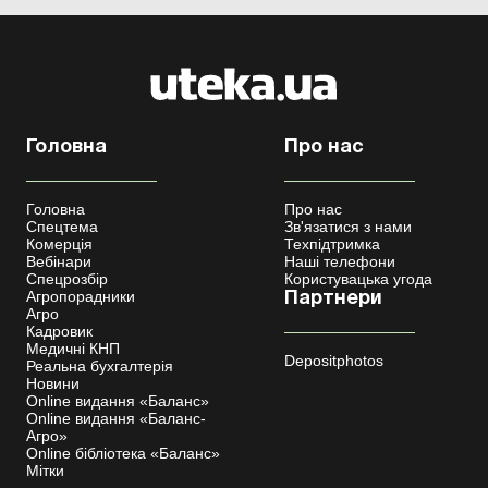
Головна
Про нас
Головна
Про нас
Спецтема
Зв'язатися з нами
Комерція
Техпідтримка
Вебінари
Наші телефони
Спецрозбір
Користувацька угода
Агропорадники
Партнери
Агро
Кадровик
Медичні КНП
Depositphotos
Реальна бухгалтерія
Новини
Online видання «Баланс»
Online видання «Баланс-
Агро»
Online бібліотека «Баланс»
Мітки