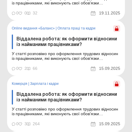
із працівниками, які виконують свої обов'язки
дистанційно або вдома. Бібліотека Баланс № 22
«Режими роботи та робочого часу» Якщо працівники
0
0
32
19.11.2025
суб’єкта господарювання виконують роботу,
передбачену трудовим договором, вдома або в і...
Online видання «Баланс»
|
Оплата праці та кадри
Віддалена робота: як оформити відносини
із найманими працівниками?
У статті розповімо про оформлення трудових відносин
із працівниками, які виконують свої обов'язки
дистанційно або вдома. Баланс № 37 від 16 вересня
2025 року Якщо працівники суб'єкта господарювання
0
2
66
15.09.2025
виконують роботу, передбачену трудовим договором,
вдома або в іншому місці поза офісом/виробничим пр...
Комерція
|
Зарплата і кадри
Віддалена робота: як оформити відносини
із найманими працівниками?
У статті розповімо про оформлення трудових відносин
із працівниками, які виконують свої обов'язки
дистанційно або вдома. Режими роботи та робочого
часу: установлення та особливості Режими роботи та
0
3
264
15.09.2025
робочого часу Режими роботи та робочого часу на