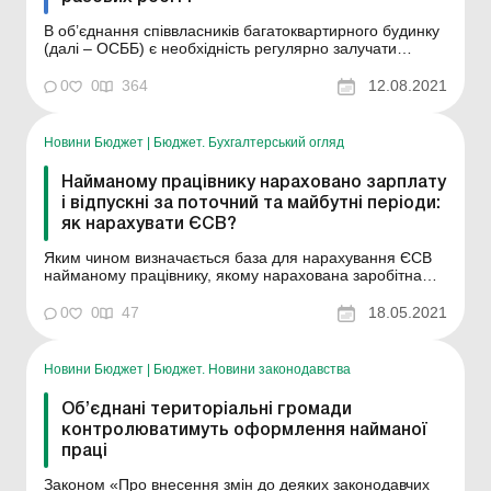
В об’єднання співвласників багатоквартирного будинку
(далі – ОСББ) є необхідність регулярно залучати
фізосіб для виконання тих або інших разових робіт
(наприклад, для косіння трави на прибудинковій
0
0
364
12.08.2021
території). Як правильно слід оформляти відносини з
такими фізособами? Чи потрібно їх прий...
Новини Бюджет
|
Бюджет. Бухгалтерський огляд
Найманому працівнику нараховано зарплату
і відпускні за поточний та майбутні періоди:
як нарахувати ЄСВ?
Яким чином визначається база для нарахування ЄСВ
найманому працівнику, якому нарахована заробітна
плата та відпускні за поточний та майбутні періоди?
Відповідно до частини п’ятої ст. 8 Закону України від 08
0
0
47
18.05.2021
липня 2010 року № 2464-VI «Про збір та облік єдиного
внеску на загальнообов&rsqu...
Новини Бюджет
|
Бюджет. Новини законодавства
Об’єднані територіальні громади
контролюватимуть оформлення найманої
праці
Законом «Про внесення змін до деяких законодавчих