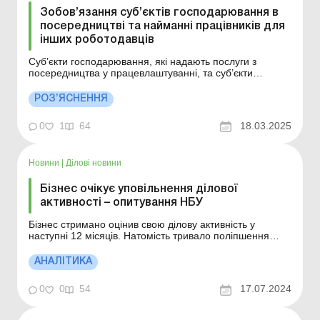
Зобов’язання суб’єктів господарювання в
посередництві та найманні працівників для
інших роботодавців
Суб’єкти господарювання, які надають послуги з
посередництва у працевлаштуванні, та суб’єкти
господарювання, які здійснюють наймання працівників
для подальшого виконання ними роботи в Україні у
РОЗ’ЯСНЕННЯ
інших роботодавців, зобов’язані: надавати громадянам
повну та достовірну інформацію п...
0
1
64
18.03.2025
Новини
|
Ділові новини
Бізнес очікує уповільнення ділової
активності – опитування НБУ
Бізнес стримано оцінив свою ділову активність у
наступні 12 місяців. Натомість тривало поліпшення
інфляційних очікувань та прогнозів щодо залучення
інвестицій. Індекс ділових очікувань підприємств (ІДО)
АНАЛІТИКА
становив 99,5 % порівняно зі 103,0 % у І кварталі 2024
року (далі – І квартал).&nbs...
0
0
54
17.07.2024