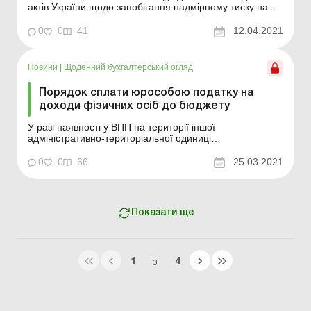
актів України щодо запобігання надмірному тиску на
суб’єктів господарювання» № 1320-IX, який був
ухвалений парламентом 4 березня 2021 року,
0
0
41
12.04.2021
дозволено органам місцевого самоврядування
здійснювати контроль за додержанням законодавства...
Новини
|
Щоденний бухгалтерський огляд
Порядок сплати юрособою податку на
доходи фізичних осіб до бюджету
У разі наявності у ВПП на території іншої
адміністративно-територіальної одиниці
відокремленого підрозділу в якому працюють наймані
особи, то такий платник зобов’язаний стати за
0
0
66
25.03.2021
неосновним місцем обліку у відповідному ГУ ДПС та
сплачувати до місцевого бюджету податки за місцем
такого підрозділ...
Показати ще
1
4
З