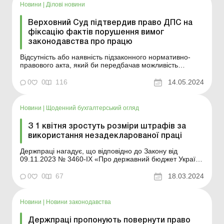
Новини
|
Ділові новини
Верховний Суд підтвердив право ДПС на
фіксацію фактів порушення вимог
законодавства про працю
Відсутність або наявність підзаконного нормативно-
правового акта, який би передбачав можливість
накладення штрафу на підставі акта фактичної
перевірки податкового органу, не може впливати на
0
0
116
14.05.2024
обсяг, зміст і порядок реалізації повноважень
податкових органів та органів із питань нагляду та
контролю за ...
Новини
|
Щоденний бухгалтерський огляд
З 1 квітня зростуть розміри штрафів за
використання незадекларованої праці
Держпраці нагадує, що відповідно до Закону від
09.11.2023 № 3460-IX «Про державний бюджет України
на 2024 рік» мінімальна заробітна плата з 1 квітня
зросте до 8 000 грн. Загальні підстави
0
0
67
18.03.2024
відповідальності за порушення законодавства про
працю визначені ст. 265 КЗпП і вони зал...
Новини
|
Новини законодавства
Держпраці пропонують повернути право