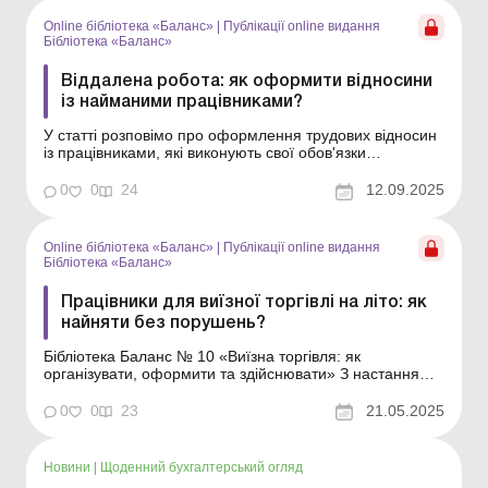
підприємстві Бізнес вдома: що має врахувати...
Online бібліотека «Баланс»
|
Публікації online видання
Бібліотека «Баланс»
Віддалена робота: як оформити відносини
із найманими працівниками?
У статті розповімо про оформлення трудових відносин
із працівниками, які виконують свої обов'язки
дистанційно або вдома. Бібліотека Баланс № 17
«Бізнес вдома: що має врахувати підприємець» Якщо
0
0
24
12.09.2025
працівники суб'єкта господарювання виконують роботу,
передбачену трудовим договором, вдома а...
Online бібліотека «Баланс»
|
Публікації online видання
Бібліотека «Баланс»
Працівники для виїзної торгівлі на літо: як
найняти без порушень?
Бібліотека Баланс № 10 «Виїзна торгівля: як
організувати, оформити та здійснювати» З настанням
теплої погоди та зростанням попиту на товари й
послуги під відкритим небом у багатьох роботодавців
0
0
23
21.05.2025
виникає потреба найняти персонал для виїзної торгівлі
на літній період. Часто ці працівники т...
Новини
|
Щоденний бухгалтерський огляд