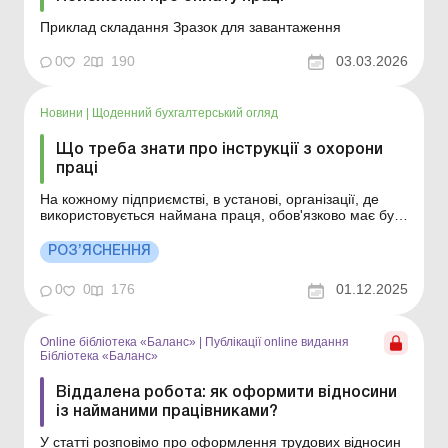
Приклад складання Зразок для завантаження
0
2
190
03.03.2026
Новини
|
Щоденний бухгалтерський огляд
Що треба знати про інструкції з охорони
праці
На кожному підприємстві, в установі, організації, де
використовується наймана праця, обов'язково має бути
розроблена інструкція з охорони праці за професіями
та видами робіт. Як і хто її розробляє, ким підписується
РОЗ’ЯСНЕННЯ
див. нижче. Більше за темою: Охорона праці: права
працівників, обов’язки робот...
0
0
176
01.12.2025
Online бібліотека «Баланс»
|
Публікації online видання
Бібліотека «Баланс»
Віддалена робота: як оформити відносини
із найманими працівниками?
У статті розповімо про оформлення трудових відносин