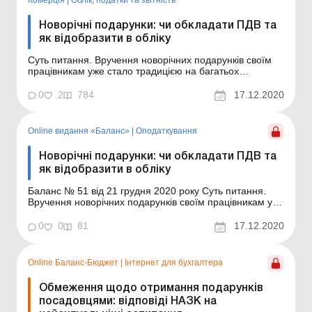
Комерція
|
Облік, податки та звiтнiсть
Новорічні подарунки: чи обкладати ПДВ та
як відобразити в обліку
Суть питання. Вручення новорічних подарунків своїм
працівникам уже стало традицією на багатьох
підприємствах. Також підприємства часто передають
подарунки підшефним школам, дитячим садкам,
0
2
784
17.12.2020
дитбудинкам, малозабезпеченим сім’ям тощо.
Безумовно, бухгалтера передусім цікавить, як такі
операції від...
Online видання «Баланс»
|
Оподаткування
Новорічні подарунки: чи обкладати ПДВ та
як відобразити в обліку
Баланс № 51 від 21 грудня 2020 року Суть питання.
Вручення новорічних подарунків своїм працівникам уже
стало традицією на багатьох підприємствах. Також
підприємства часто передають подарунки підшефним
0
0
81
17.12.2020
школам, дитячим садкам, дитбудинкам,
малозабезпеченим сім’ям тощо. Безумовно,
бухгалтера пер...
Online Баланс-Бюджет
|
Інтернет для бухгалтера
Обмеження щодо отримання подарунків
посадовцями: відповіді НАЗК на