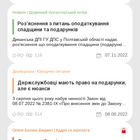
засади проведення оцінки земель в Україні визначено
Законом від 11.12.2003 № 1378-IV «Про оцінк...
Новини
|
Щоденний бухгалтерський огляд
Роз’яснення з питань оподаткування
спадщини та подарунків
Диканська ДПІ ГУ ДПС у Полтавській області надає
роз’яснення що оподаткування спадщини (подарунків)
залежить від ступеня споріднення спадкоємця та
спадкодавця а також від резидентського статусу цих
0
0
116
07.11.2022
осіб. Зокрема, об’єкти спадщини, успадковані членами
сім’ї спадкодавця першого та др...
Держоргани
|
Юридичні питання
Держслужбовці мають право на подарунки,
але є нюанси
3 серпня цього року набув чинності Закон від
08.07.2022 № 2381-IX «Про внесення змін до Закону
України «Про запобігання корупції» щодо особливостей
застосування законодавства у сфері запобігання
0
0
514
08.08.2022
корупції в умовах воєнного стану» (далі – Закон №
2381). Цей нормативно-пра...
Online Баланс-Бюджет
|
Кадри та зарплата