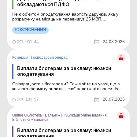
обкладаються ПДФО
Не є об’єктом оподаткування вартість дарунків, яка у
розрахунку на місяць не перевищує 25 МЗП,
встановленої на 1 січня звітного податкового року.
Разом з тим, якщо вартість дарунків перевищує
РОЗ’ЯСНЕННЯ
вказаний розмір, то дохід у вигляді суми такого
перевищення включається до загального місячного
0
0
44
24.03.2026
(річно...
Комерція
|
Господарські операції
Виплати блогерам за рекламу: нюанси
оподаткування
Співпрацюєте з блогерами? Тож майте на увазі, що в
кожного формату оплати – свої податкові нюанси. Із
статті ви дізнаєтеся про порядок оподаткування
бартеру, виплат підприємцю та фізособі за рекламу.
0
1
97
28.07.2025
Маркетинг і просування в обліку: як правильно
відобразити витрати й уникнути податкових ризикі...
Online бібліотека «Баланс»
|
Публікації online видання
Бібліотека «Баланс»
Виплати блогерам за рекламу: нюанси
оподаткування