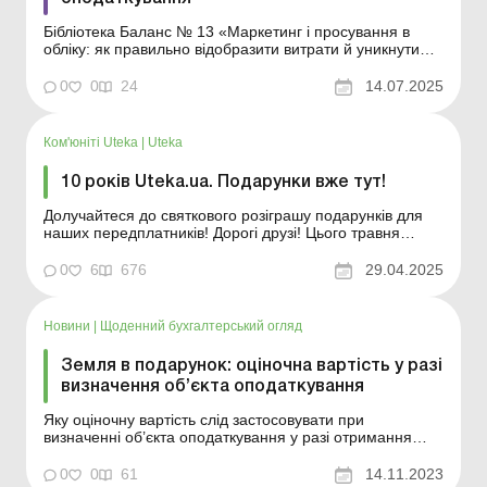
Бібліотека Баланс № 13 «Маркетинг і просування в
обліку: як правильно відобразити витрати й уникнути
податкових ризиків» Блогер – це людина, яка веде блог,
тобто регулярно публікує в Інтернеті текстові, фото-
0
0
24
14.07.2025
або відеозаписи, що висвітлюють певні теми або є
особистими розповідями....
Ком'юніті Uteka
|
Uteka
10 років Uteka.ua. Подарунки вже тут!
Долучайтеся до святкового розіграшу подарунків для
наших передплатників! Дорогі друзі! Цього травня
Uteka.ua святкує 10 років! Увесь цей час ми працювали
для вас – наших читачів і клієнтів, накопичуючи знання,
0
6
676
29.04.2025
створюючи сервіси й допомагаючи вам розвиватися.
До ювілею ми підготували особливі...
Новини
|
Щоденний бухгалтерський огляд
Земля в подарунок: оціночна вартість у разі
визначення об’єкта оподаткування
Яку оціночну вартість слід застосовувати при
визначенні об’єкта оподаткування у разі отримання
землі у подарунок (спадщину)? Головне управління
ДПС у Черкаській області повідомляє, що правові
0
0
61
14.11.2023