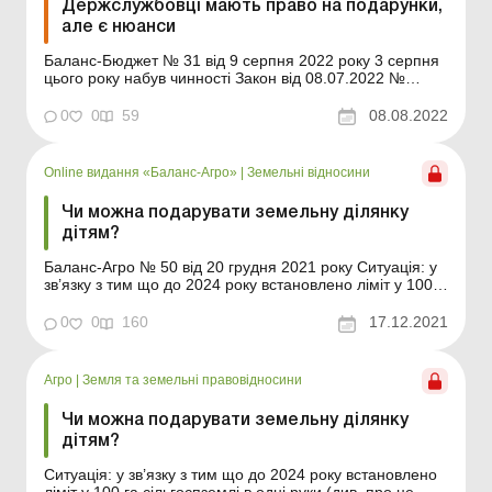
Держслужбовці мають право на подарунки,
але є нюанси
Баланс-Бюджет № 31 від 9 серпня 2022 року 3 серпня
цього року набув чинності Закон від 08.07.2022 №
2381-IX «Про внесення змін до Закону України «Про
запобігання корупції» щодо особливостей застосування
0
0
59
08.08.2022
законодавства у сфері запобігання корупції в умовах
воєнного стану» (дал...
Online видання «Баланс-Агро»
|
Земельні відносини
Чи можна подарувати земельну ділянку
дітям?
Баланс-Агро № 50 від 20 грудня 2021 року Ситуація: у
зв’язку з тим що до 2024 року встановлено ліміт у 100
га сільгоспземлі в одні руки (див. про це докладніше в
«Відкриття ринку землі: позиція Мін’юсту з проблемних
0
0
160
17.12.2021
питань»), деякі фізособи, які вже мають у власності 100
г...
Агро
|
Земля та земельні правовідносини
Чи можна подарувати земельну ділянку
дітям?
Ситуація: у зв’язку з тим що до 2024 року встановлено
ліміт у 100 га сільгоспземлі в одні руки (див. про це