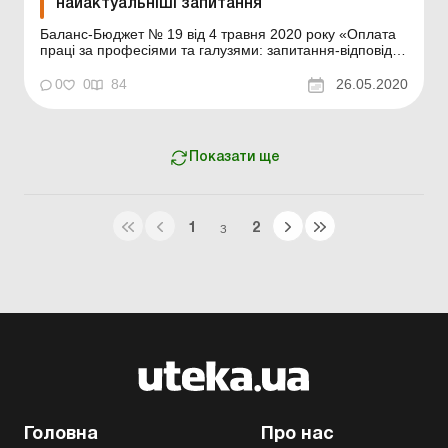
найактуальніші запитання
Баланс-Бюджет № 19 від 4 травня 2020 року «Оплата
праці за професіями та галузями: запитання-відповіді
(частина шоста)» Чому існують обмеження щодо
прийняття подарунків посадовцями? Отримання
0
0
84
26.05.2020
подарунку держслужбовцем або іншим посадовцем
може вплинути на прийняття ним певних рішень, що...
Показати ще
1
2
З
Головна
Про нас