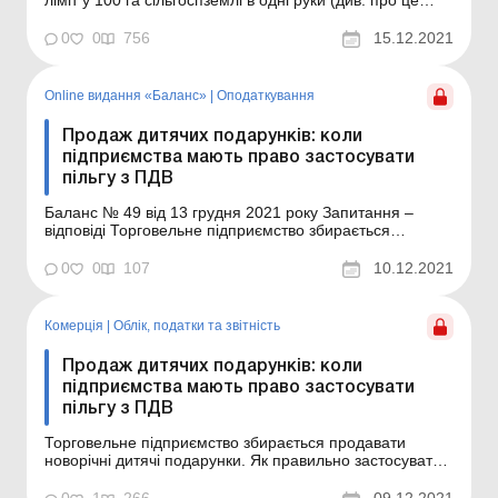
докладніше в «Відкриття ринку землі: позиція Мін’юсту
з проблемних питань»), деякі фізособи, які вже мають у
0
0
756
15.12.2021
власності 100 га, не можуть зараз придбати землю
сільгосп...
Online видання «Баланс»
|
Оподаткування
Продаж дитячих подарунків: коли
підприємства мають право застосувати
пільгу з ПДВ
Баланс № 49 від 13 грудня 2021 року Запитання –
відповіді Торговельне підприємство збирається
продавати новорічні дитячі подарунки. Як правильно
застосувати пільгу з ПДВ цього року? Пільга з ПДВ при
0
0
107
10.12.2021
продажу дитячих подарунків передбачена Законом від
30.11.2000 № 2117-III (далі – Зако...
Комерція
|
Облік, податки та звiтнiсть
Продаж дитячих подарунків: коли
підприємства мають право застосувати
пільгу з ПДВ
Торговельне підприємство збирається продавати
новорічні дитячі подарунки. Як правильно застосувати
пільгу з ПДВ цього року? Що потрібно зробити для того,
щоб комерційне підприємство змогло привітати дітей