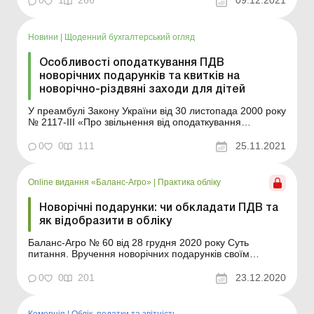
0
1
266
09.12.2021
своїх співробітників із новорічними святами і заразом
заощадити на ПДВ? Новорічні подарунки п...
Новини
|
Щоденний бухгалтерський огляд
Особливості оподаткування ПДВ
новорічних подарунків та квитків на
новорічно-різдвяні заходи для дітей
У преамбулі Закону України від 30 листопада 2000 року
№ 2117-III «Про звільнення від оподаткування
грошових коштів, які спрямовуються на проведення
новорічно-різдвяних свят для дітей та на придбання
0
0
111
25.11.2021
дитячих святкових подарунків» із змінами та
доповненнями (далі – Закон № 2117) визн...
Online видання «Баланс-Агро»
|
Практика обліку
Новорічні подарунки: чи обкладати ПДВ та
як відобразити в обліку
Баланс-Агро № 60 від 28 грудня 2020 року Суть
питання. Вручення новорічних подарунків своїм
працівникам уже стало традицією на багатьох
підприємствах. Також підприємства часто передають
0
0
201
23.12.2020
подарунки підшефним школам, дитячим садкам,
дитбудинкам, малозабезпеченим сім’ям тощо.
Безумовно, бухгалтер...