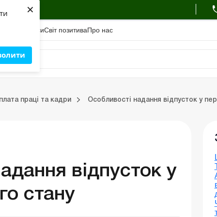
×
ухгалтера
яти
адемiя
Сервіси
Свiт позитива
Про нас
волити
Бухгалтерський облік та фінзвітність
плата праці та кадри
Особливості надання відпусток у пер
Портал Баланс-Бюджет
Календар бухгалтера
Дані для розрахунків
адання відпусток у
го стану