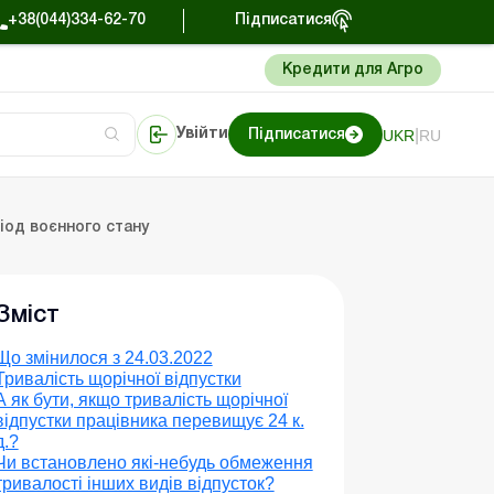
+38(044)334-62-70
Підписатися
Кредити для Агро
|
UKR
RU
Увійти
Підписатися
Портал Баланс-Бюджет
іод воєнного стану
Зміст
Що змінилося з 24.03.2022
Тривалість щорічної відпустки
А як бути, якщо тривалість щорічної
відпустки працівника перевищує 24 к.
д.?
Чи встановлено які-небудь обмеження
тривалості інших видів відпусток?