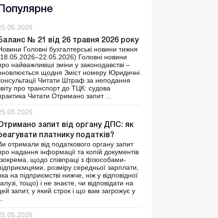
Популярне
25.05.2026
Баланс № 21 від 26 травня 2026 року
Новини Головні бухгалтерські новини тижня
(18.05.2026–22.05.2026) Головні новини
про найважливіші зміни у законодавстві –
оновлюється щодня Зміст номеру Юридичні
консультації Читати Штраф за неподання
звіту про транспорт до ТЦК: судова
практика Читати Отримано запит ...
25.05.2026
Отримано запит від органу ДПС: як
реагувати платнику податків?
Ви отримали від податкового органу запит
про надання інформації та копій документів
(зокрема, щодо співпраці з фізособами-
підприємцями, розміру середньої зарплати,
яка на підприємстві нижче, ніж у відповідної
галузі, тощо) і не знаєте, чи відповідати на
цей запит, у який строк і що вам загрожує у
..
25.05.2026