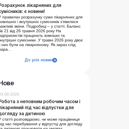
Розрахунок лікарняних для
сумісників: є новини!
У правилах розрахунку суми лікарняних для
зовнішніх і внутрішніх сумісників з’явилися
важливі зміни. Подробиці – у статті. Баланс
№ 21 від 26 травня 2026 року На
підприємстві працюють зовнішні та
внутрішні сумісники. У травні 2026 року двоє
з них були на лікарняному. Як зараз слід
нара...
До усіх новин
Нове
03.08.2026
Робота з неповним робочим часом і
лікарняний під час відпустки для
догляду за дитиною
У статті розповідаємо, чи може працівниця
під час перебування у відпустці для догляду
за дитиною працювати на умовах