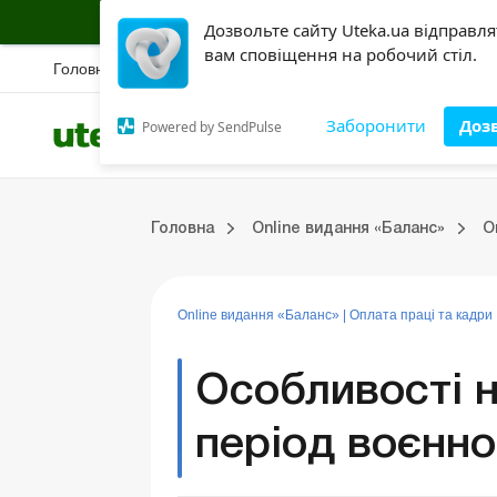
Підписуйся на інформаційну страховку б
Дозвольте сайту Uteka.ua відправл
вам сповіщення на робочий стіл.
Головна
Новини
Вебінари
Спецрозбір
Правова база
Конкурс
Ак
Заборонити
Доз
Powered by SendPulse
Всі категорії
Розділи
Online видання «Баланс»
Online видання «Баланс-Агро»
Online бібліотека «Баланс»
Портал Баланс-Бюджет
Сервіси Баланс-Бюджет
Випуски online видання «Баланс»
Головна
Online видання «Баланс»
О
ки
Управлінський облік
Судова практика
Бухгалтерський облік та фінзвітність
ЗЕД та валютні операції
Оренда та лізинг
Довідкова інформація
Юридичні консультації
Online видання «Баланс»
|
Оплата праці та кадри
Особливості н
період воєнно