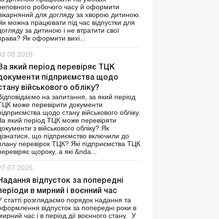
неповного робочого часу й оформити
лікарняний для догляду за хворою дитиною.
Чи можна працювати під час відпустки для
догляду за дитиною і не втратити свої
права? Як оформити вихі...
03.08.2026
За який період перевіряє ТЦК
документи підприємства щодо
стану військового обліку?
Відповідаємо на запитання, за який період
ТЦК може перевірити документи
підприємства щодо стану військового обліку.
За який період ТЦК може перевіряти
документи з військового обліку? Як
дізнатися, що підприємство включили до
плану перевірок ТЦК? Які підприємства ТЦК
перевіряє щороку, а які &nda...
27.07.2026
Надання відпусток за попередні
періоди в мирний і воєнний час
У статті розглядаємо порядок надання та
оформлення відпусток за попередні роки в
мирний час і в період дії воєнного стану. У