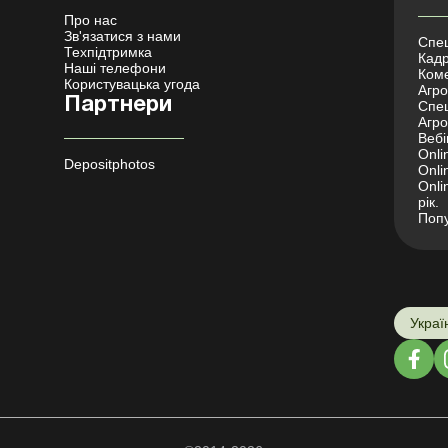
Про нас
Зв'язатися з нами
Спец
Техпідтримка
Кадр
Наші телефони
Коме
Користувацька угода
Агро 
Партнери
Спец
Агро
Вебі
Onli
Depositphotos
Onli
Onli
рік.
Попу
Украї