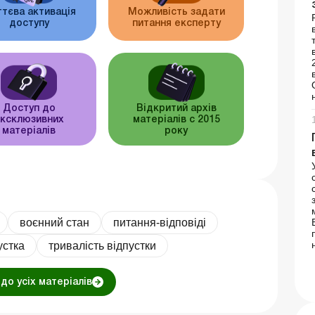
тєва активація
Можливість задати
доступу
питання експерту
Доступ до
Відкритий архів
ксклюзивних
матеріалів c 2015
матеріалів
року
воєнний стан
питання-відповіді
устка
тривалість відпустки
до усіх матеріалів