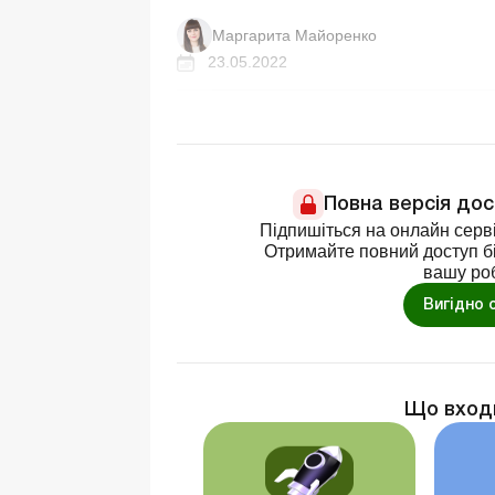
Маргарита Майоренко
23.05.2022
Повна версія до
Підпишіться на онлайн серві
Отримайте повний доступ бі
вашу ро
Вигідно 
Що вход