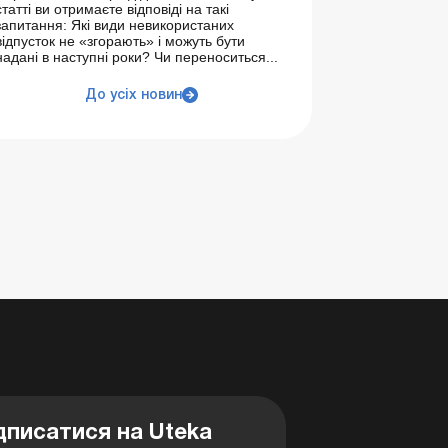
статті ви отримаєте відповіді на такі
запитання: Які види невикористаних
відпусток не «згорають» і можуть бути
надані в наступні роки? Чи переноситься...
До усіх новин
дписатися на Uteka