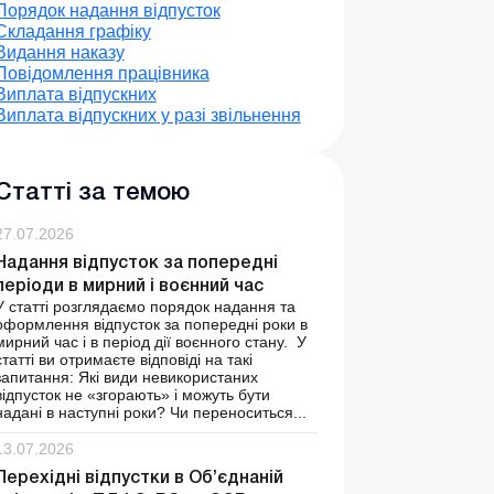
Порядок надання відпусток
Cкладання графіку
Видання наказу
Повідомлення працівника
Виплата відпускних
Виплата відпускних у разі звільнення
Статті за темою
27.07.2026
Надання відпусток за попередні
періоди в мирний і воєнний час
У статті розглядаємо порядок надання та
оформлення відпусток за попередні роки в
мирний час і в період дії воєнного стану. У
статті ви отримаєте відповіді на такі
запитання: Які види невикористаних
відпусток не «згорають» і можуть бути
надані в наступні роки? Чи переноситься...
13.07.2026
Перехідні відпустки в Об’єднаній