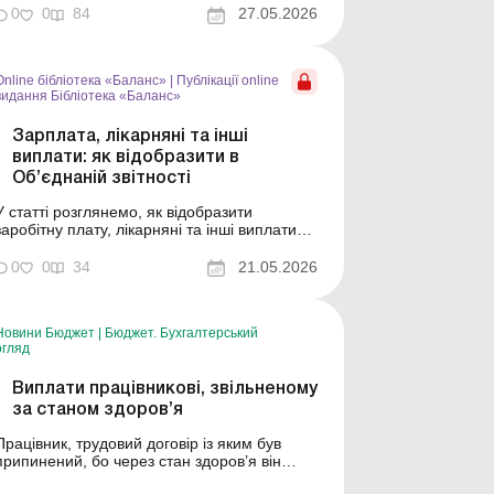
зарплатних виплат працівникам. Але,
0
0
84
27.05.2026
заповнюючи додатки Д1 та 4ДФ, бухгалтер
може стикнутися з т...
Online бібліотека «Баланс»
|
Публікації online
видання Бібліотека «Баланс»
Зарплата, лікарняні та інші
виплати: як відобразити в
Об’єднаній звітності
У статті розглянемо, як відобразити
заробітну плату, лікарняні та інші виплати
працівникам в Об’єднаній звітності.
Бібліотека Баланс № 10 «Об’єднана
0
0
34
21.05.2026
звітність з ПДФО, ВЗ та ЄСВ: заповнення,
виправлення помилок та аналіз
найпоширеніших ситуацій» Здавалося б,
Новини Бюджет
|
Бюджет. Бухгалтерський
нема нічого прос...
огляд
Виплати працівникові, звільненому
за станом здоров’я
Працівник, трудовий договір із яким був
припинений, бо через стан здоров’я він
більше не може виконувати роботу,