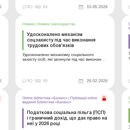
виплат за виконані роботи та/або надані
послуги працівниками, виплат за
6
0
0
64
15.05.2026
невідпрацьований час, що підлягають
накопиченню, та виплат при звільненні. Б...
Новини
|
Новини законодавства
Удосконалено механізм
соцзахисту під час виконання
трудових обов’язків
Удосконалено механізму соціального
захисту осіб, які загинули під час виконання
посадових, службових, професійних або
трудових обов’язків: Верховна Рада
прийняла Закон. Більше за темою: Середня
зарплата як критерій для визнання
6
0
0
99
26.02.2026
підприємства критично важливим Які
підприємства мають ...
Online бібліотека «Баланс»
|
Публікації online
видання Бібліотека «Баланс»
Податкова соціальна пільга (ПСП)
і граничний дохід, що дає право на
неї у 2026 році