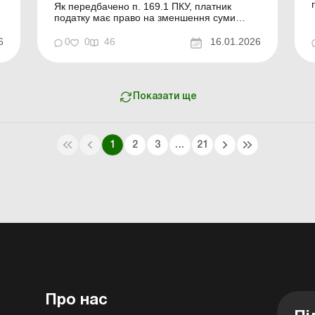
Як передбачено п. 169.1 ПКУ, платник
податку має право на зменшення суми
загального місячного оподатковуваного
доходу, отримуваного від одного
6
0
0
46
16.01.2026
роботодавця у вигляді заробітної плати, на
суму ПСП. Розглянемо, в яких випадках та в
якому розмірі платник податку може
претендувати на ПСП. Бібліотека Ба...
Показати ще
1
2
3
...
21
Про нас