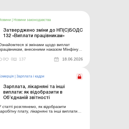
Новини
|
Новини законодавства
Затверджено зміни до НП(С)БОДС
132 «Виплати працівникам»
Ознайомтеся зі змінами щодо виплат
працівникам, внесеними наказом Мінфіну.
ільше за темою: Працівникові під час
звільнення виплатили готівку з округленням
0
0
137
18.06.2026
у більший бік: як оформити переплату?
Мотиваційні виплати: нюанси обліку та
оподаткування Наказом Мінфіну від
Комерція
|
Зарплата і кадри
01.06.2026 № 292 затверджен...
Зарплата, лікарняні та інші
виплати: як відобразити в
Об’єднаній звітності
У статті розглянемо, як відобразити
заробітну плату, лікарняні та інші виплати
працівникам в Об’єднаній звітності.
Здавалося б, нема нічого простішого, ніж
відображення в Об’єднаній звітності