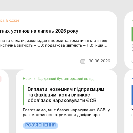
ера. Бюджет
их установ на липень 2026 року
ів та сплати, законодавчі норми та тематичні статті від
стична звітність – СЗ; податкова звітність – ПЗ; інша
звітність – ІЗ. Дата Податок, збір, платіж, форма звітності ...
Б
30.06.2026
Новини
|
Щоденний бухгалтерський огляд
Виплати іноземним підприємцям
та фахівцям: коли виникає
обов’язок нараховувати ЄСВ
Розглянемо, чи є базою нарахування ЄСВ, у
разі можливості отримання довідки про
-
податкове резидентство та застосування
положень міжнародної конвенції про
РОЗ’ЯСНЕННЯ
уникнення подвійного оподаткування,