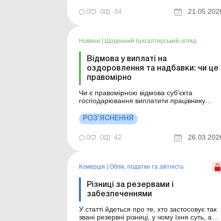
трудового договору з працівниками.
Бібліотека Баланс № 10 «Об’єднана
0
0
34
21.05.202
звітність з ПДФО, ВЗ та ЄСВ: заповнення,
виправлення помилок та аналіз
найпоширеніших ситуацій» Практична
Новини
|
Щоденний бухгалтерський огляд
ситуація У зв&...
Відмова у виплаті на
оздоровлення та надбавки: чи це
правомірно
Чи є правомірною відмова суб’єкта
господарювання виплатити працівнику
оздоровчі та надбавку за складність і
напруженість? Більше за темою:
РОЗ’ЯСНЕННЯ
Матеріальна допомога на оздоровлення
працівникам небюджетної сфери Заява про
0
0
42
26.03.202
надання путівки на оздоровлення Наказ про
надання путівки на оздоровлення п...
Комерція
|
Облік, податки та звiтнiсть
Різниці за резервами і
забезпеченнями
У статті йдеться про те, хто застосовує так
звані резервні різниці, у чому їхня суть, а