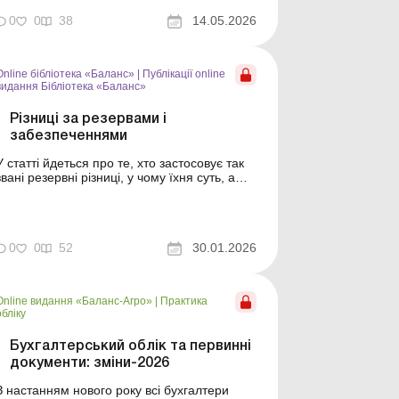
зателефонував на сервіс «Інтерактивний
інспектор» і поцікавився, які виплати йому
0
0
38
14.05.2026
належать. Інспектор праці роз’яснила, що
згадана підстава для розірвання трудовог...
Online бібліотека «Баланс»
|
Публікації online
видання Бібліотека «Баланс»
Різниці за резервами і
забезпеченнями
У статті йдеться про те, хто застосовує так
звані резервні різниці, у чому їхня суть, а
також за якими резервами та
забезпеченнями вони виникають та які є
винятки. Серія Бібліотека «Баланс»
Спецтема «Різниці з податку на прибуток»
0
0
52
30.01.2026
Умовно різниці за резервами та
забезпечення...
Online видання «Баланс-Агро»
|
Практика
обліку
Бухгалтерський облік та первинні
документи: зміни-2026
З настанням нового року всі бухгалтери