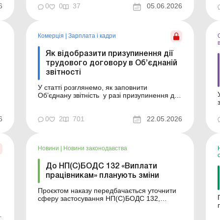
виплата підприємством – резидентом
6
0
0
37
05.06.2026
України винагороди. Більше за темою:
Працевлаштування іноземців: ...
Комерція
|
Зарплата і кадри
Як відобразити призупинення дії
трудового договору в Об’єднаній
звітності
У статті розглянемо, як заповнити
Об’єднану звітність у разі призупинення дії
трудового договору з працівниками.
Практична ситуація У зв’язку з падінням
6
уламків БПЛА на дах складу трудові
0
2
701
22.05.2026
договори з працівниками складу було
призупинено. Як призупинення дії
трудового договору показ...
Новини
|
Новини законодавства
До НП(С)БОДС 132 «Виплати
працівникам» планують зміни
Проєктом наказу передбачається уточнити
сферу застосування НП(С)БОДС 132,
доповнити новими термінами та уточнити
відповідно до вимог МСБОДС 39 сутність