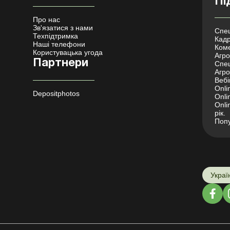
Пі
Про нас
Зв'язатися з нами
Спец
Техпідтримка
Кадр
Наші телефони
Коме
Користувацька угода
Агро 
Партнери
Спец
Агро
Вебі
Onli
Depositphotos
Onli
Onli
рік.
Попу
Украї