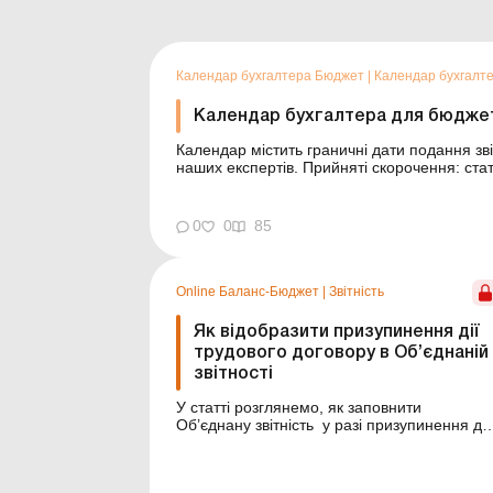
Календар бухгалтера Бюджет
|
Календар бухгалт
Календар бухгалтера для бюджетн
Календар містить граничні дати подання звіт
наших експертів. Прийняті скорочення: стати
0
0
85
Online Баланс-Бюджет
|
Звітність
Як відобразити призупинення дії
трудового договору в Об’єднаній
звітності
У статті розглянемо, як заповнити
Об’єднану звітність у разі призупинення дії
трудового договору з працівниками. Баланс
Бюджет № 23 від 9 червня 2026 року
Практична ситуація У зв’язку з падінням