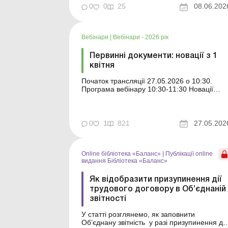
уламків БПЛА на дах складу трудові
0
0
25
08.06.202
договори з працівниками складу було
призупинено. ...
Вебінари
|
Вебінари - 2026 рік
Первинні документи: новації з 1
квітня
Початок трансляції 27.05.2026 о 10:30.
Програма вебінару 10:30-11:30 Новації
щодо форми, змісту та організації
документообігу 1. НОВАЦІЇ від Мін’юсту
щодо документування господарської
діяльності, зокрема електронних
0
1
821
27.05.202
документів. Зміни до Порядку № 1000/5 та
Порядку № 1886/5. Стосуєтьс...
Online бібліотека «Баланс»
|
Публікації online
видання Бібліотека «Баланс»
Як відобразити призупинення дії
трудового договору в Об’єднаній
звітності
У статті розглянемо, як заповнити
Об’єднану звітність у разі призупинення дії