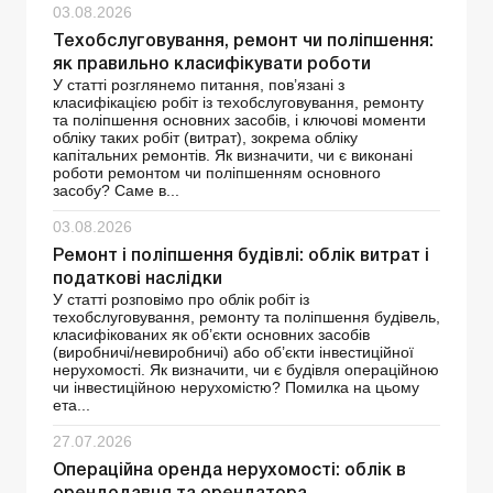
03.08.2026
Техобслуговування, ремонт чи поліпшення:
як правильно класифікувати роботи
У статті розглянемо питання, пов’язані з
класифікацією робіт із техобслуговування, ремонту
та поліпшення основних засобів, і ключові моменти
обліку таких робіт (витрат), зокрема обліку
капітальних ремонтів. Як визначити, чи є виконані
роботи ремонтом чи поліпшенням основного
засобу? Саме в...
03.08.2026
Ремонт і поліпшення будівлі: облік витрат і
податкові наслідки
У статті розповімо про облік робіт із
техобслуговування, ремонту та поліпшення будівель,
класифікованих як об’єкти основних засобів
(виробничі/невиробничі) або об’єкти інвестиційної
нерухомості. Як визначити, чи є будівля операційною
чи інвестиційною нерухомістю? Помилка на цьому
ета...
27.07.2026
Операційна оренда нерухомості: облік в