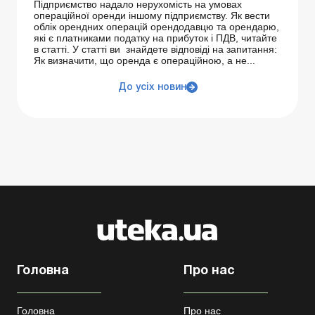
Підприємство надало нерухомість на умовах
операційної оренди іншому підприємству. Як вести
облік орендних операцій орендодавцю та орендарю,
які є платниками податку на прибуток і ПДВ, читайте
в статті. У статті ви знайдете відповіді на запитання:
Як визначити, що оренда є операційною, а не...
До усіх новин
Головна
Про нас
Головна
Про нас