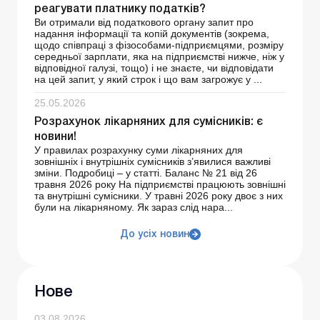
реагувати платнику податків?
Ви отримали від податкового органу запит про
надання інформації та копій документів (зокрема,
щодо співпраці з фізособами-підприємцями, розміру
середньої зарплати, яка на підприємстві нижче, ніж у
відповідної галузі, тощо) і не знаєте, чи відповідати
на цей запит, у який строк і що вам загрожує у ...
25.05.2026
Розрахунок лікарняних для сумісників: є
новини!
У правилах розрахунку суми лікарняних для
зовнішніх і внутрішніх сумісників з’явилися важливі
зміни. Подробиці – у статті. Баланс № 21 від 26
травня 2026 року На підприємстві працюють зовнішні
та внутрішні сумісники. У травні 2026 року двоє з них
були на лікарняному. Як зараз слід нара...
До усіх новин
Нове
03.08.2026