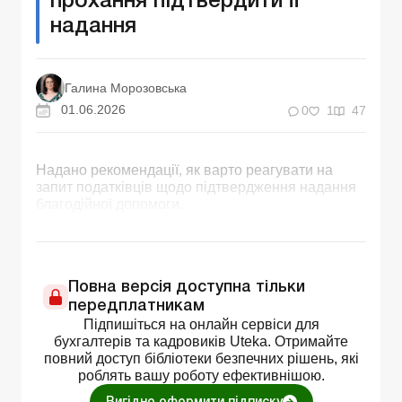
прохання підтвердити її
надання
Галина Морозовська
01.06.2026
0
1
47
Надано рекомендації, як варто реагувати на
запит податківців щодо підтвердження надання
благодійної допомоги.
Повна версія доступна тільки
передплатникам
Підпишіться на онлайн сервіси для
бухгалтерів та кадровиків Uteka. Отримайте
повний доступ бібліотеки безпечних рішень, які
роблять вашу роботу ефективнішою.