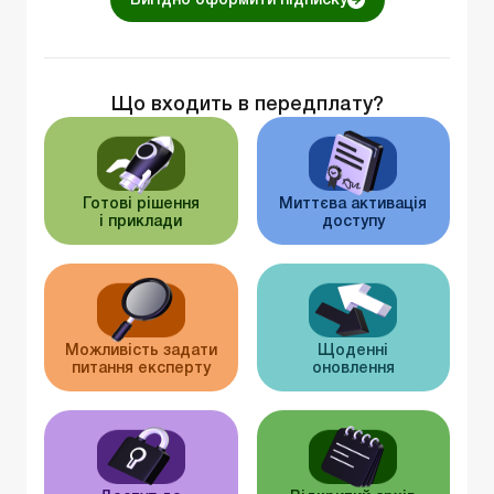
Вигідно оформити підписку
Що входить в передплату?
Готові рішення
Миттєва активація
і приклади
доступу
Можливість задати
Щоденні
питання експерту
оновлення