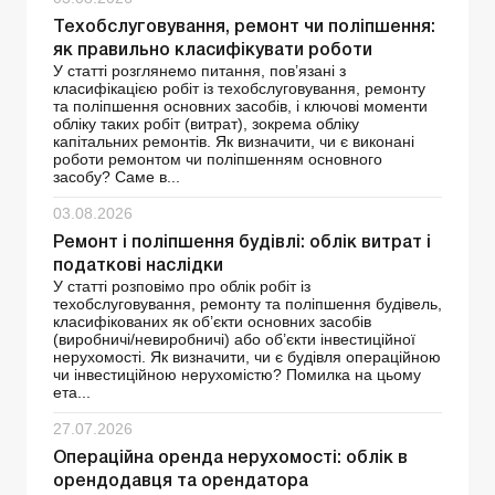
Техобслуговування, ремонт чи поліпшення:
як правильно класифікувати роботи
У статті розглянемо питання, пов’язані з
класифікацією робіт із техобслуговування, ремонту
та поліпшення основних засобів, і ключові моменти
обліку таких робіт (витрат), зокрема обліку
капітальних ремонтів. Як визначити, чи є виконані
роботи ремонтом чи поліпшенням основного
засобу? Саме в...
03.08.2026
Ремонт і поліпшення будівлі: облік витрат і
податкові наслідки
У статті розповімо про облік робіт із
техобслуговування, ремонту та поліпшення будівель,
класифікованих як об’єкти основних засобів
(виробничі/невиробничі) або об’єкти інвестиційної
нерухомості. Як визначити, чи є будівля операційною
чи інвестиційною нерухомістю? Помилка на цьому
ета...
27.07.2026
Операційна оренда нерухомості: облік в
орендодавця та орендатора