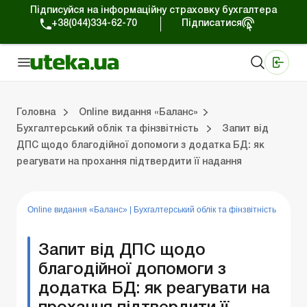
Підписуйся на інформаційну страховку бухгалтера
+38(044)334-62-70
Підписатися
Медичні КНП
Online видання «Баланс»
Online видання «Баланс-Агро»
Online бібліотека «Баланс»
Портал Баланс-Бюджет
Сервіси Баланс-Бюджет
Свiт позитива
Випуски online видання «Баланс»
Оплата праці та кадри
Каса та розрахунки
Управлінський 
Судова
Бухгалтерсь
ЗЕД та вал
Оренда та 
Головна
Online видання «Баланс»
Бухгалтерський облік та фінзвітність
Запит від
ДПС щодо благодійної допомоги з додатка БД: як
ки
Управлінський облік
Судова практика
Бухгалтерський облік та фінзвітність
ЗЕД та валютні операції
Оренда та лізинг
Довідкова інформація
Юридичні консультації
реагувати на прохання підтвердити її надання
Online видання «Баланс»
|
Бухгалтерський облік та фінзвітність
Запит від ДПС щодо
благодійної допомоги з
додатка БД: як реагувати на