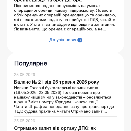
орендодавця та орендатора
Підприємство надало нерухомість на умовах
операційної оренди іншому підприємству. Як вести
облік орендних операцій орендодавцю та орендарю,
які є платниками податку на прибуток і ПДВ, читайте
в статті. У статті ви знайдете відповіді на запитання:
Як визначити, що оренда є операційною, а не...
До усіх новин
Популярне
25.05.2026
Баланс № 21 від 26 травня 2026 року
Новини Головні бухгалтерські новини тижня
(18.05.2026–22.05.2026) Головні новини про
найважливіші зміни у законодавстві – оновлюється
щодня Зміст номеру Юридичні консультації
Читати Штраф за неподання звіту про транспорт до
ТЦК: судова практика Читати Отримано запит ...
25.05.2026
Отримано запит від органу ДПС: як