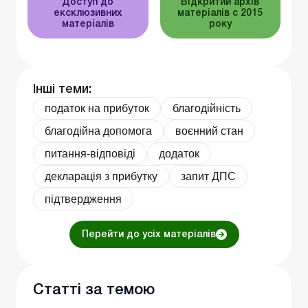
Доступ до
Відкритий архів
ексклюзивних
матеріалів c 2015
матеріалів
року
Інші теми:
податок на прибуток
благодійність
благодійна допомога
воєнний стан
питання-відповіді
додаток
декларація з прибутку
запит ДПС
підтвердження
Перейти до усіх матеріалів
Статті за темою