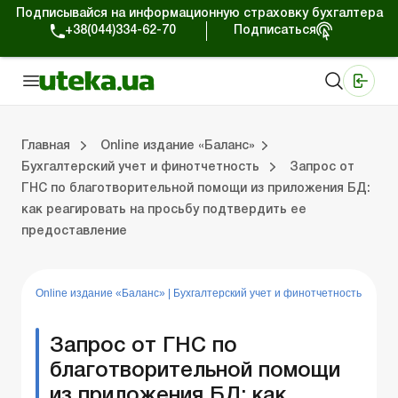
Подписывайся на информационную страховку бухгалтера
+38(044)334-62-70
Подписаться
Медицинские КНП
Online издание «Баланс»
Online издание «Баланс-Агро»
Online библиотека «Баланс»
Портал Баланс-Бюджет
Сервисы Баланс-Бюджет
Мир позитива
Выпуски online издания «Баланс»
Оплата труда и кадры
Касса и расчеты
Упра
С
Бу
ВЭ
Ар
Главная
Online издание «Баланс»
Бухгалтерский учет и финотчетность
Запрос от
ГНС по благотворительной помощи из приложения БД:
дания «Баланс»
ры
счеты
Управленческий учет
Судебная практика
Бухгалтерский учет и финотчетность
ВЭД и валютные операции
Аренда и лизинг
Справочная информация
Юридические консультации
как реагировать на просьбу подтвердить ее
предоставление
Online издание «Баланс»
|
Бухгалтерский учет и финотчетность
Запрос от ГНС по
благотворительной помощи
из приложения БД: как