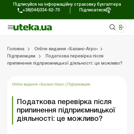
Підписуйся на інформаційну страховку бухгалтера
+38(044)334-62-70
Підписатися
Медичні КНП
Online видання «Баланс»
Online видання «Баланс-Агро»
Online бібліотека «Баланс»
Портал Баланс-Бюджет
Сервіси Баланс-Бюджет
Свiт позитива
Випуски online видання «Баланс-Агро»
Земельні відносини
Вирішуємо проблеми разом
Довідкова інформація
Головна
Online видання «Баланс-Агро»
Підприємцям
Податкова перевірка після
припинення підприємницької діяльності: це можливо?
Баланс-Агро»
ція
Правова допомога
Фермерським господарствам
РРО, касові операції, розрахунки
Практика обліку
Відповіді на питання
Державна підтримка
Online видання «Баланс-Агро»
|
Підприємцям
Податкова перевірка після
припинення підприємницької
діяльності: це можливо?