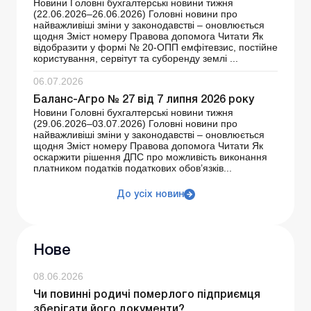
Новини Головні бухгалтерські новини тижня
(22.06.2026–26.06.2026) Головні новини про
найважливіші зміни у законодавстві – оновлюється
щодня Зміст номеру Правова допомога Читати Як
відобразити у формі № 20-ОПП емфітевзис, постійне
користування, сервітут та суборенду землі ...
06.07.2026
Баланс-Агро № 27 від 7 липня 2026 року
Новини Головні бухгалтерські новини тижня
(29.06.2026–03.07.2026) Головні новини про
найважливіші зміни у законодавстві – оновлюється
щодня Зміст номеру Правова допомога Читати Як
оскаржити рішення ДПС про можливість виконання
платником податків податкових обов’язків...
До усіх новин
Нове
08.06.2026
Чи повинні родичі померлого підприємця
зберігати його документи?