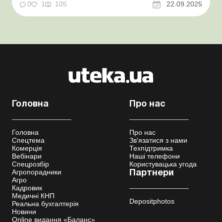
бухгалтерський рахунок віднести суму такої оплати?
0
1
105
22.09.2025
Баланс-Агро № 38 від 23 вересня 2025 року Практична
ситуація Підприємство оплатило послуги Тор...
Головна
Про нас
Головна
Про нас
Спецтема
Зв'язатися з нами
Комерція
Техпідтримка
Вебінари
Наші телефони
Спецрозбір
Користувацька угода
Агропорадники
Партнери
Агро
Кадровик
Медичні КНП
Depositphotos
Реальна бухгалтерія
Новини
Online видання «Баланс»