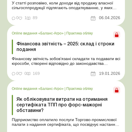
У статті розповімо, коли доходи від продажу власної
сільгосппродукції підлягають оподаткуванню, у яких
випадках фізособа зобов’язана подати декларацію та
як визначити й задекларувати оподатковуваний дохід.
0
1
89
06.04.2026
Баланс-Агро № 14 від 7 квітня 2026 року На практиці
фізособи, які самостійно обробляют...
Online видання «Баланс-Агро»
|
Практика обліку
Фінансова звітність – 2025: склад і строки
подання
Фінансову звітність зобов’язані складати та подавати всі
юрособи, створені відповідно до законодавства
України, а також філії та представництва юросіб,
створених згідно із законодавством іноземної держави.
0
0
169
19.01.2026
У статті розповімо, у які строки та за якими формами
потрібно подавати фінзвітність, у...
Online видання «Баланс-Агро»
|
Практика обліку
Як обліковувати витрати на отримання
сертифіката ТПП про форс-мажорні
обставини?
Підприємство оплатило послуги Торгово-промислової
палати з надання сертифіката, що посвідчує настання
форс-мажорних обставин. На які витрати та на який