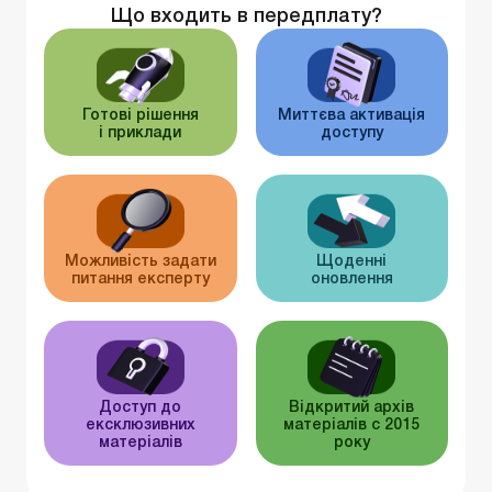
Що входить в передплату?
Готові рішення
Миттєва активація
і приклади
доступу
Можливість задати
Щоденні
питання експерту
оновлення
Доступ до
Відкритий архів
ексклюзивних
матеріалів c 2015
матеріалів
року