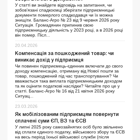
У статті ви знайдете відповідь на запитання, чи
зобов’язані спадкоємці зберігати підприємницькі
документи померлого спадкодавця чи їх можна
знищіти. Баланс-Агро № 23 від 9 червня 2026 року
Ситуація. Громадянин припинив свою
підприємницьку діяльність у 2023 році, а в 2026 році
він помер. Післ...
20.04.2026
Компенсація за пошкоджений товар: чи
виникає дохід у підприємця
Чи повинен підприємець-єдинник включати до свого
доходу компенсацію, отриману від Нової пошти за
товар, пошкоджений під час транспортування? Чи
вважається така виплата підприємницьким доходом
та як оцінити податкові наслідки? Читайте про це у
статті. Баланс-Агро № 16 від 21 квітня 2026 року
Ситуац...
23.03.2026
Як мобілізованим підприємцям повернути
сплачені суми ЄП, ВЗ та ЄСВ
У липні 2025 року самозайнятих осіб було звільнено
від сплати єдиного податку, військового збору та ЄСВ
на весь період їхньої військової служби (після