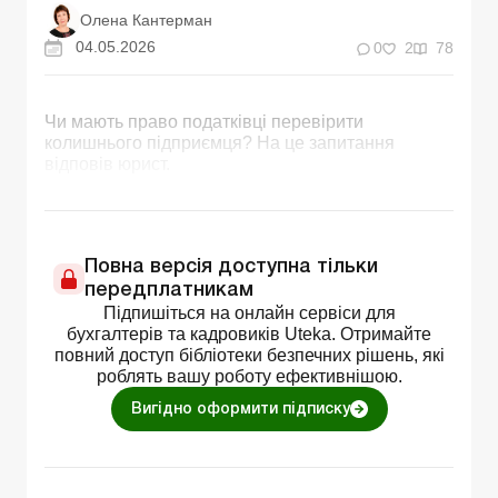
Олена Кантерман
04.05.2026
0
2
78
Чи мають право податківці перевірити
колишнього підприємця? На це запитання
відповів юрист.
Повна версія доступна тільки
передплатникам
Підпишіться на онлайн сервіси для
бухгалтерів та кадровиків Uteka. Отримайте
повний доступ бібліотеки безпечних рішень, які
роблять вашу роботу ефективнішою.
Вигідно оформити підписку