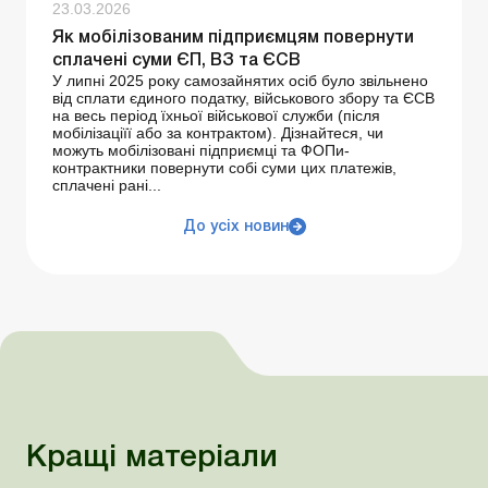
23.03.2026
Як мобілізованим підприємцям повернути
сплачені суми ЄП, ВЗ та ЄСВ
У липні 2025 року самозайнятих осіб було звільнено
від сплати єдиного податку, військового збору та ЄСВ
на весь період їхньої військової служби (після
мобілізаціїї або за контрактом). Дізнайтеся, чи
можуть мобілізовані підприємці та ФОПи-
контрактники повернути собі суми цих платежів,
сплачені рані...
До усіх новин
Кращі матеріали