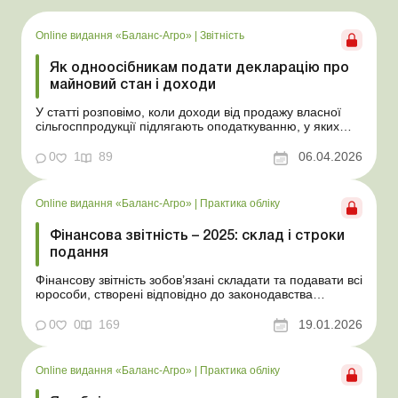
Online видання «Баланс-Агро»
|
Звітність
Як одноосібникам подати декларацію про
майновий стан і доходи
У статті розповімо, коли доходи від продажу власної
сільгосппродукції підлягають оподаткуванню, у яких
випадках фізособа зобов’язана подати декларацію та
як визначити й задекларувати оподатковуваний дохід.
0
1
89
06.04.2026
Баланс-Агро № 14 від 7 квітня 2026 року На практиці
фізособи, які самостійно обробляют...
Online видання «Баланс-Агро»
|
Практика обліку
Фінансова звітність – 2025: склад і строки
подання
Фінансову звітність зобов’язані складати та подавати всі
юрособи, створені відповідно до законодавства
України, а також філії та представництва юросіб,
створених згідно із законодавством іноземної держави.
0
0
169
19.01.2026
У статті розповімо, у які строки та за якими формами
потрібно подавати фінзвітність, у...
Online видання «Баланс-Агро»
|
Практика обліку