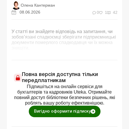
Олена Кантерман
08.06.2026
0
1
42
У статті ви знайдете відповідь на запитання, чи
зобов’язані спадкоємці зберігати підприємницькі
документи померлого спадкодавця чи їх можна
знищіти.
Повна версія доступна тільки
передплатникам
Підпишіться на онлайн сервіси для
бухгалтерів та кадровиків Uteka. Отримайте
повний доступ бібліотеки безпечних рішень, які
роблять вашу роботу ефективнішою.
Вигідно оформити підписку