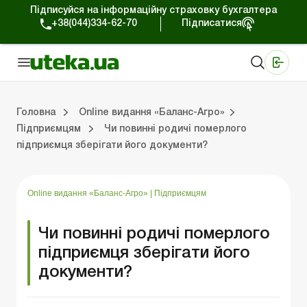
Підписуйся на інформаційну страховку бухгалтера
+38(044)334-62-70
Підписатися
Медичні КНП
Online видання «Баланс»
Online видання «Баланс-Агро»
Online бібліотека «Баланс»
Портал Баланс-Бюджет
Сервіси Баланс-Бюджет
Свiт позитива
Випуски online видання «Баланс-Агро»
Земельні відносини
Вирішуємо проблеми разом
Довідкова інформація
Головна
Online видання «Баланс-Агро»
Підприємцям
Чи повинні родичі померлого
підприємця зберігати його документи?
Баланс-Агро»
ція
Правова допомога
Фермерським господарствам
РРО, касові операції, розрахунки
Практика обліку
Відповіді на питання
Державна підтримка
Online видання «Баланс-Агро»
|
Підприємцям
Чи повинні родичі померлого
підприємця зберігати його
документи?