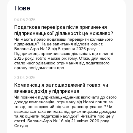
Нове
04.05.2026
Податкова перевірка після припинення
підприємницької діяльності: це можливо?
Чи мають право податківці перевірити колишнього
підприємця? На це запитання відповів юрист.
Баланс-Агро № 18 від 5 травня 2026 року
Підприємець припинив свою діяльність ще в липні
2025 року, тобто майже рік тому. Отже, для нього
стало несподіванкою отримання від податкового
органу повідомлення про...
20.04.2026
Компенсація за пошкоджений товар: чи
виникає дохід у підприємця
Чи повинен підприємець-єдинник включати до свого
доходу компенсацію, отриману від Нової пошти за
товар, пошкоджений під час транспортування? Чи
вважається така виплата підприємницьким доходом
та як оцінити податкові наслідки? Читайте про це у
статті. Баланс-Агро № 16 від 21 квітня 2026 року
Ситуац...