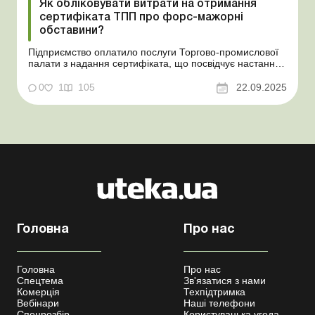
Як обліковувати витрати на отримання
сертифіката ТПП про форс-мажорні
обставини?
Підприємство оплатило послуги Торгово-промислової
палати з надання сертифіката, що посвідчує настання
форс-мажорних обставин. На які витрати та на який
бухгалтерський рахунок віднести суму такої оплати?
0
1
105
22.09.2025
Баланс-Агро № 38 від 23 вересня 2025 року Практична
ситуація Підприємство оплатило послуги Тор...
Головна
Про нас
Головна
Про нас
Спецтема
Зв'язатися з нами
Комерція
Техпідтримка
Вебінари
Наші телефони
Спецрозбір
Користувацька угода