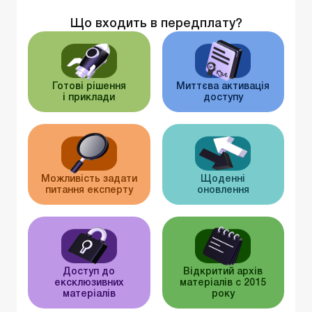
Що входить в передплату?
Готові рішення
Миттєва активація
і приклади
доступу
Можливість задати
Щоденні
питання експерту
оновлення
Доступ до
Відкритий архів
ексклюзивних
матеріалів c 2015
матеріалів
року