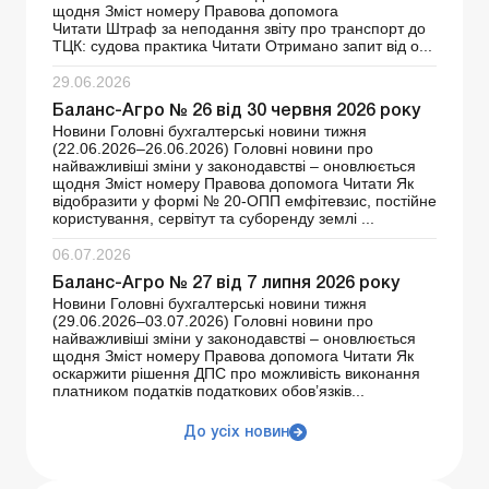
щодня Зміст номеру Правова допомога
Читати Штраф за неподання звіту про транспорт до
ТЦК: судова практика Читати Отримано запит від о...
29.06.2026
Баланс-Агро № 26 від 30 червня 2026 року
Новини Головні бухгалтерські новини тижня
(22.06.2026–26.06.2026) Головні новини про
найважливіші зміни у законодавстві – оновлюється
щодня Зміст номеру Правова допомога Читати Як
відобразити у формі № 20-ОПП емфітевзис, постійне
користування, сервітут та суборенду землі ...
06.07.2026
Баланс-Агро № 27 від 7 липня 2026 року
Новини Головні бухгалтерські новини тижня
(29.06.2026–03.07.2026) Головні новини про
найважливіші зміни у законодавстві – оновлюється
щодня Зміст номеру Правова допомога Читати Як
оскаржити рішення ДПС про можливість виконання
платником податків податкових обов’язків...
До усіх новин