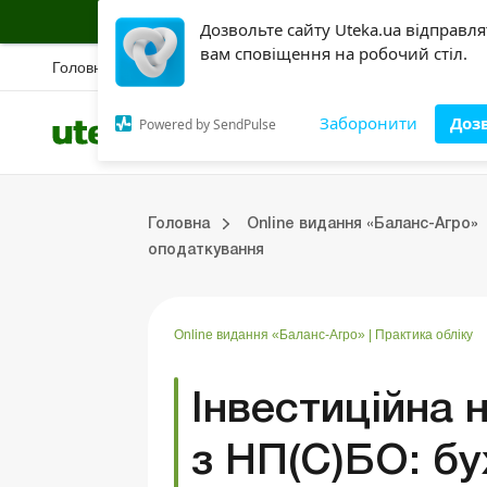
Підписуйся на інформаційну страховку б
Дозвольте сайту Uteka.ua відправл
вам сповіщення на робочий стіл.
Головна
Новини
Вебінари
Спецрозбір
Правова база
Конкурс
Ак
Заборонити
Доз
Powered by SendPulse
Всі категорії
Розділи
Online видання «Баланс»
Online видання «Баланс-Агро»
Online бібліотека «Баланс»
Портал Баланс-Бюджет
Сервіси Баланс-Бюджет
Випуски online видання «Баланс-Агро»
Вирішуємо проблеми разом
Головна
Online видання «Баланс-Агро»
Баланс-Агро»
ція
Правова допомога
Фермерським господарствам
РРО, касові операції, розрахунки
Практика обліку
Відповіді на питання
Державна підтримка
оподаткування
Online видання «Баланс-Агро»
|
Практика обліку
Інвестиційна 
з НП(С)БО: бу