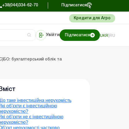
+38(044)334-62-70
Підписатися
Кредити для Агро
|
UKR
RU
Увійти
Підписатися
Портал Баланс-Бюджет
(С)БО: бухгалтерський облік та
Зміст
Що таке інвестиційна нерухомість
Які об’єкти є інвестиційною
нерухомістю?
Які об’єкти не є інвестиційною
нерухомістю?
Об’єкт нерухомості частково