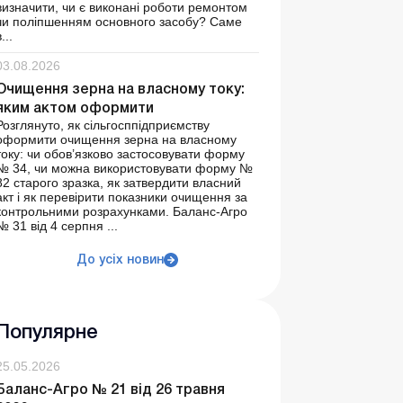
визначити, чи є виконані роботи ремонтом
чи поліпшенням основного засобу? Саме
...
03.08.2026
Очищення зерна на власному току:
яким актом оформити
Розглянуто, як сільгосппідприємству
оформити очищення зерна на власному
току: чи обов’язково застосовувати форму
№ 34, чи можна використовувати форму №
82 старого зразка, як затвердити власний
акт і як перевірити показники очищення за
контрольними розрахунками. Баланс-Агро
№ 31 від 4 серпня ...
До усіх новин
Популярне
25.05.2026
Баланс-Агро № 21 від 26 травня