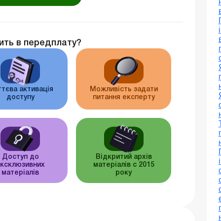
ить в передплату?
тєва активація
Можливість задати
доступу
питання експерту
Доступ до
Відкритий архів
ксклюзивних
матеріалів c 2015
матеріалів
року