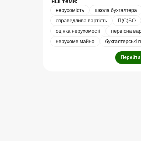
Інші теми:
нерухомість
школа бухгалтера
справедлива вартість
П(С)БО
оцінка нерухомості
первісна вар
нерухоме майно
бухгалтерські 
Перейти 