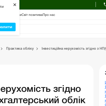
×
ухгалтера
яти
адемiя
Сервіси
Свiт позитива
Про нас
волити
Фермерським господарствам
РРО, касові операції, розрахунки
Практика обліку
Інвестиційна нерухомість згідно з НП
Портал Баланс-Бюджет
Календар бухгалтера
Дані для розрахунків
нерухомість згідно
хгалтерський облік