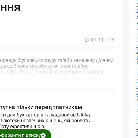
ання
0
1
129
оренду будівлю, споруду та/або земельну ділянку,
ід відображати в обліку як інвестиційну
ку 100. У статті розглянуто основні правила
ступна тільки передплатникам
си для бухгалтерів та кадровиків Uteka.
бліотеки безпечних рішень, які роблять
боту ефективнішою.
оформити підписку