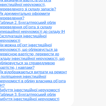
Як визначити вартість об’єкта
інвестиційної нерухомості,
переведеного зі складу запасів?
Як документально оформити
переведення?
Таблиця 2. Бухгалтерський облік
переведення об’єкта зі складу
операційної нерухомості до складу ІН
Експлуатація інвестиційної
нерухомості
Чи можна об’єкт інвестиційної
нерухомості, що обліковується за
первісною вартістю, перевести до
складу інвестиційної нерухомості, що
обліковується за справедливою
вартістю, і навпаки?
Як відображаються витрати на ремонт
і поліпшення інвестиційної
нерухомості в обліку власника об’єкта
ІН?
Вибуття інвестиційної нерухомості
Таблиця 3. Бухгалтерський облік
вибуття інвестиційної нерухомості