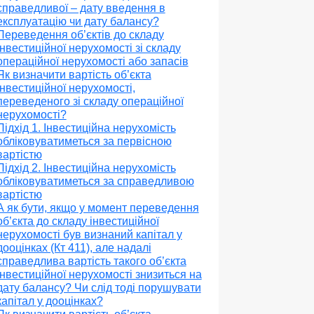
справедливої – дату введення в
експлуатацію чи дату балансу?
Переведення об’єктів до складу
інвестиційної нерухомості зі складу
операційної нерухомості або запасів
Як визначити вартість об’єкта
інвестиційної нерухомості,
переведеного зі складу операційної
нерухомості?
Підхід 1. Інвестиційна нерухомість
обліковуватиметься за первісною
вартістю
Підхід 2. Інвестиційна нерухомість
обліковуватиметься за справедливою
вартістю
А як бути, якщо у момент переведення
об’єкта до складу інвестиційної
нерухомості був визнаний капітал у
дооцінках (Кт 411), але надалі
справедлива вартість такого об’єкта
інвестиційної нерухомості знизиться на
дату балансу? Чи слід тоді порушувати
капітал у дооцінках?