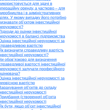
використовується для здачі в
операційну оренду, а частково – для
виробництва і в адміністративних
цілях. У якому випадку його потрібно
визнавати об’єктом інвестиційної
нерухомості?
Підходи до оцінки інвестиційної
нерухомості в балансі підприємства
Оцінка інвестиційної нерухомості за
справедливою вартістю
Як визначити справедливу вартість
інвестиційної нерухомості?
Чи обов’язково для визначення
справедливої вартості інвестиційної
нерухомості залучати професійного
оцінювача?
Оцінка інвестиційної нерухомості за
первісною вартістю
Зарахування об’єктів до складу
інвестиційної нерухомості
Придбання (створення) об’єкта
інвестиційної нерухомості
Як бути, якщо об’єкт інвестиційної