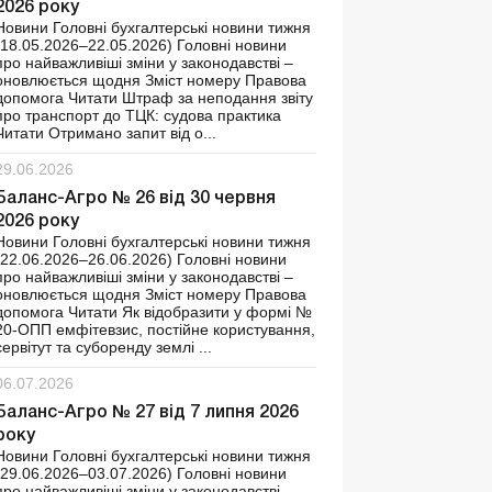
2026 року
Новини Головні бухгалтерські новини тижня
(18.05.2026–22.05.2026) Головні новини
про найважливіші зміни у законодавстві –
оновлюється щодня Зміст номеру Правова
допомога Читати Штраф за неподання звіту
про транспорт до ТЦК: судова практика
Читати Отримано запит від о...
29.06.2026
Баланс-Агро № 26 від 30 червня
2026 року
Новини Головні бухгалтерські новини тижня
(22.06.2026–26.06.2026) Головні новини
про найважливіші зміни у законодавстві –
оновлюється щодня Зміст номеру Правова
допомога Читати Як відобразити у формі №
20-ОПП емфітевзис, постійне користування,
сервітут та суборенду землі ...
06.07.2026
Баланс-Агро № 27 від 7 липня 2026
року
Новини Головні бухгалтерські новини тижня
(29.06.2026–03.07.2026) Головні новини
про найважливіші зміни у законодавстві –