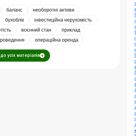
баланс
необоротні активи
бухоблік
інвестиційна нерухомість
тість
воєнний стан
приклад
проведення
операційна оренда
до усіх матеріалів