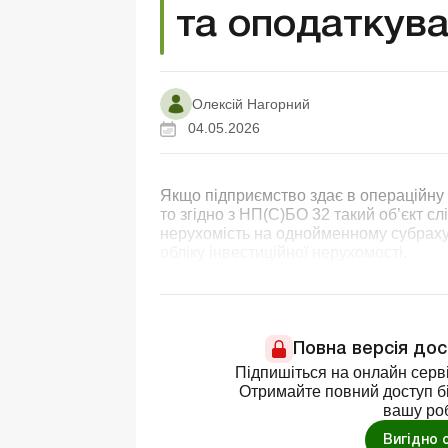
та оподаткув
Олексій Нагорний
04.05.2026
Якщо підприємство здає в операційну 
то згідно з НП(С)БО 32 такий об’єкт сл
нерухомість на однойменному субрахун
обліку інвестиційної нерухомості.
Повна версія до
Підпишіться на онлайн серві
Отримайте повний доступ бі
вашу ро
Вигідно 