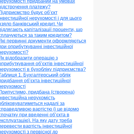
нерухомості придбаний на умовах
відстрочення платежу?
Підприємство будує об’єкт
інвестиційної нерухомості і для цього
взяло банківський кредит. Чи
підлягають капіталізації проценти, що
сплачуються за таким кредитом?
Які первинні документи оформляються
при оприбуткуванні інвестиційної
нерухомості?
Як відобразити операцію з
оприбуткування об’єктів інвестиційної
нерухомості в бухобліку підприємства?
Таблиця 1. Бухгалтерський облік
придбання об’єкта інвестиційної
нерухомості
Припустимо, придбана (створена)
інвестиційна нерухомість
обліковуватиметься надалі за
справедливою вартістю (і це відомо
спочатку при введенні об’єкта в
експлуатацію). На яку дату треба
перевести вартість інвестиційної
нерухомості з первісної до