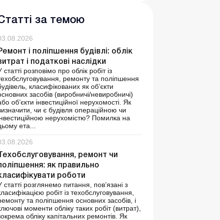
Статті за темою
03.08.2026
Ремонт і поліпшення будівлі: облік
витрат і податкові наслідки
У статті розповімо про облік робіт із
техобслуговування, ремонту та поліпшення
будівель, класифікованих як об’єкти
основних засобів (виробничі/невиробничі)
або об’єкти інвестиційної нерухомості. Як
визначити, чи є будівля операційною чи
інвестиційною нерухомістю? Помилка на
цьому ета...
03.08.2026
Техобслуговування, ремонт чи
поліпшення: як правильно
класифікувати роботи
У статті розглянемо питання, пов’язані з
класифікацією робіт із техобслуговування,
ремонту та поліпшення основних засобів, і
ключові моменти обліку таких робіт (витрат),
зокрема обліку капітальних ремонтів. Як