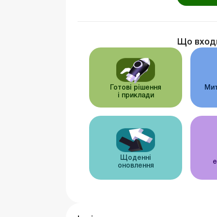
Що вход
Готові рішення
Мит
і приклади
Щоденні
е
оновлення