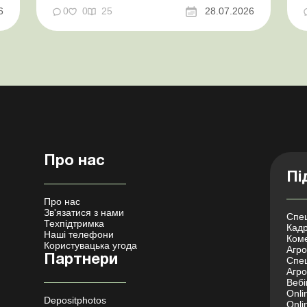
бронювання У працівника виявлено статус
у
6
0
0
25
28.07.2026
«у розшуку»: що потрібно знати
роботодавцям Закон про ВП...
Про нас
Пі
Про нас
Зв'язатися з нами
Спец
Техпідтримка
Кадр
Наші телефони
Коме
Користувацька угода
Агро 
Партнери
Спец
Агро
Вебі
Onli
Depositphotos
Onli