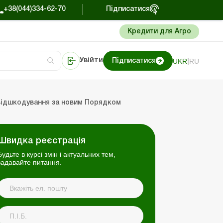
+38(044)334-62-70
Підписатися
Кредити для Агро
|
UKR
RU
Увійти
Підписатися
сто про облік
Портал Баланс-Бюджет
відшкодування за новим Порядком
Швидка реєстрація
Будьте в курсі змін і актуальних тем,
задавайте питання.