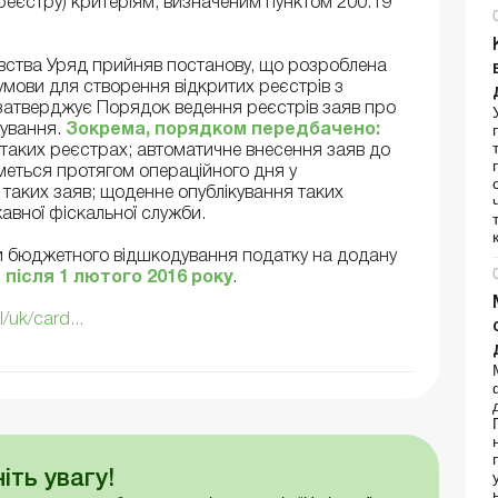
о реєстру) критеріям, визначеним пунктом 200.19
вства Уряд прийняв постанову, що розроблена
умови для створення відкритих реєстрів з
затверджує Порядок ведення реєстрів заяв про
ування.
Зокрема, порядком передбачено:
у таких реєстрах; автоматичне внесення заяв до
меться протягом операційного дня у
таких заяв; щоденне опублікування таких
авної фіскальної служби.
и бюджетного відшкодування податку на додану
і
після 1 лютого 2016 року
.
/uk/card...
іть увагу!