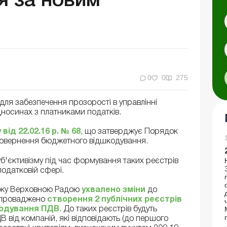
я за новим
0
0
275
для забезпечення прозорості в управлінні
носинах з платниками податків.
у
від 22.02.16 р. № 68
, що затверджує Порядок
 повернення бюджетного відшкодування.
'єктивізму під час формування таких реєстрів
 податковій сфері.
року Верховною Радою
ухвалено зміни
до
апроваджено
створення 2 публічних реєстрів
кодування ПДВ
. До таких реєстрів будуть
 від компаній, які відповідають (до першого