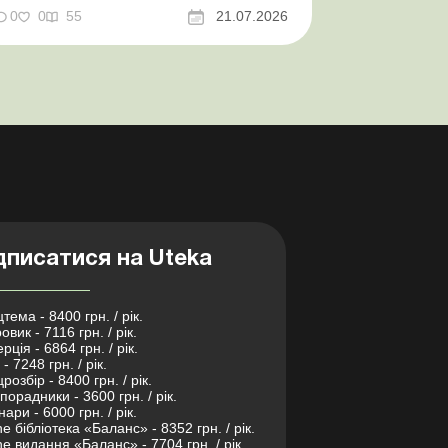
досконалено Кабмін утворив
0
0
55
21.07.2026
Координаційний центр з організації
бронювання військовозобов’язаних
Верховна ...
дписатися на Uteka
тема - 8400 грн. / рік.
овик - 7116 грн. / рік.
рція - 6864 грн. / рік.
- 7248 грн. / рік.
розбір - 8400 грн. / рік.
порадники - 3600 грн. / рік.
нари - 6000 грн. / рік.
ne бібліотека «Баланс» - 8352 грн. / рік.
ne видання «Баланс» - 7704 грн. / рік.