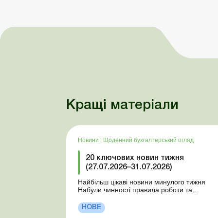
Кращі матеріали
Новини
|
Щоденний бухгалтерський огляд
20 ключових новин тижня
(27.07.2026–31.07.2026)
Найбільш цікаві новини минулого тижня
Набули чинності правила роботи та
відпочинку водіїв Президент підписав
закони про мобілізацію та воєнний стан Для
НОВЕ
сільгосппідприємств і ФОП запроваджено