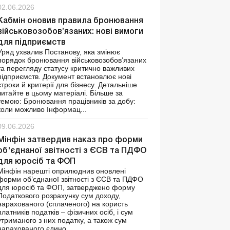
02.06.2026
Кабмін оновив правила бронювання
військовозобов’язаних: нові вимоги
для підприємств
Уряд ухвалив Постанову, яка змінює
порядок бронювання військовозобов’язаних
та перегляду статусу критично важливих
підприємств. Документ встановлює нові
строки й критерії для бізнесу. Детальніше
читайте в цьому матеріалі. Більше за
темою: Бронювання працівників за добу:
коли можливо Інформац...
09.06.2026
Мінфін затвердив наказ про форми
об'єднаної звітності з ЄСВ та ПДФО
для юросіб та ФОП
Мінфін нарешті оприлюднив оновлені
форми об’єднаної звітності з ЄСВ та ПДФО
для юросіб та ФОП, затверджено форму
Податкового розрахунку сум доходу,
нарахованого (сплаченого) на користь
платників податків – фізичних осіб, і сум
утриманого з них податку, а також сум
нарахованого єдино...