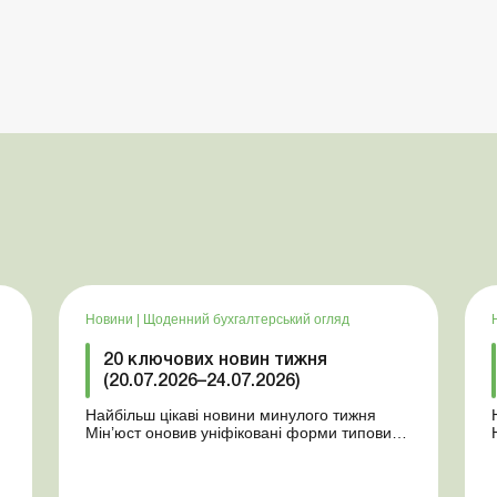
Новини
|
Щоденний бухгалтерський огляд
20 ключових новин тижня
(20.07.2026–24.07.2026)
Найбільш цікаві новини минулого тижня
Мін’юст оновив уніфіковані форми типових
документів для юросіб Мінекономіки
т
відкликало новину про створення
координаційного центру з організації