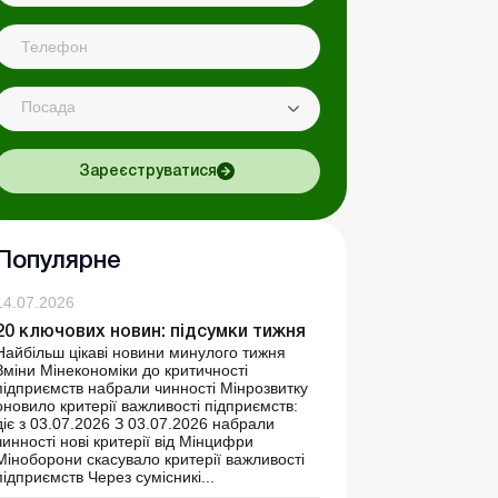
Посада
Зареєструватися
Популярне
14.07.2026
20 ключових новин: підсумки тижня
Найбільш цікаві новини минулого тижня
Зміни Мінекономіки до критичності
підприємств набрали чинності Мінрозвитку
оновило критерії важливості підприємств:
діє з 03.07.2026 З 03.07.2026 набрали
чинності нові критерії від Мінцифри
Міноборони скасувало критерії важливості
підприємств Через сумісникі...