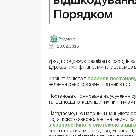
відшкодуванн
Порядком
Редакція
23.02.2016
Уряд продовжує реалізацію заходів за
державними фінансами та у взаємовід
Кабінет Міністрів
прийняв постанов
ведення реєстрів заяв платників про
Постанова спрямована на усунення суб
та, відповідно, корупційних чинників у
Нагадаємо, що наприкінці минулого 
податкового законодавства, якими з
з хронологічного системою відш
вноситися заяви на відшкодування ПДВ