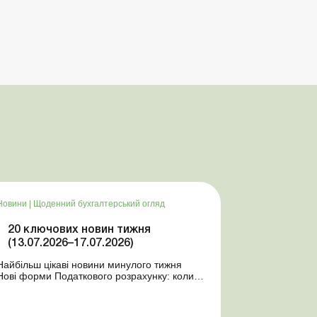
Новини
|
Щоденний бухгалтерський огляд
20 ключових новин тижня
(13.07.2026–17.07.2026)
Найбільш цікаві новини минулого тижня
Нові форми Податкового розрахунку: коли
а за які періоди звітувати Порядок
оформлення та переоформлення
відстрочки від призову під час мобілізації