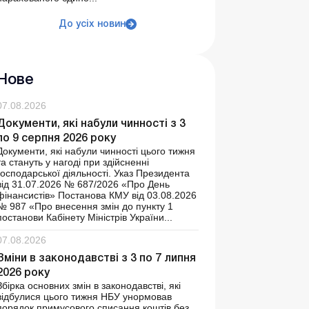
До усіх новин
Нове
07.08.2026
Документи, які набули чинності з 3
по 9 серпня 2026 року
Документи, які набули чинності цього тижня
та стануть у нагоді при здійсненні
господарської діяльності. Указ Президента
від 31.07.2026 № 687/2026 «Про День
фінансистів» Постанова КМУ від 03.08.2026
№ 987 «Про внесення змін до пункту 1
постанови Кабінету Міністрів України...
07.08.2026
Зміни в законодавстві з 3 по 7 липня
2026 року
Збірка основних змін в законодавстві, які
відбулися цього тижня НБУ унормовав
порядок примусового списання коштів без