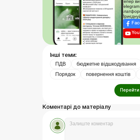
Тепер ви
Telegram
платфор
Приєднуй
Fac
You
Інші теми:
ПДВ
бюджетне відшкодування
Порядок
повернення коштів
Перейти 
Коментарі до матеріалу