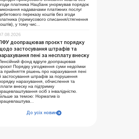
згоди платника Нацбанк унормував порядок
виконання надавачами платіжних послуг
дебетового переказу коштів без згоди
платника (примусового списання/стягнення
коштів), у тому чис...
07.08.2026
ПФУ доопрацював проєкт порядку
щодо застосування штрафів та
нарахування пені за несплату внеску
Пенсійний фонд вдруге доопрацював
проєкт Порядку узгодження суми недоїмки
та прийняття рішень про нарахування пені
й застосування штрафів за порушення
порядку нарахування, обчислення та
сплати внеску на підтримку
працевлаштування осіб з інвалідністю.
Більше за темою: Норматив із
працевлаштува...
До усіх новин