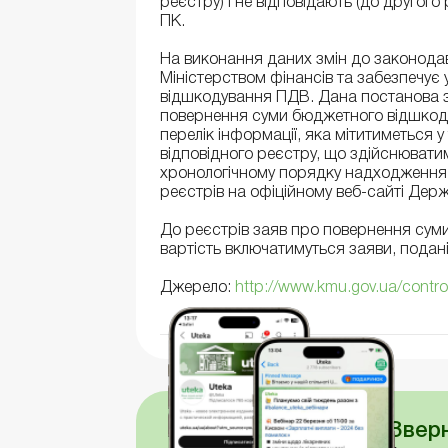
реєстру) і не відповідають (до другог
ПК.
На виконання даних змін до законода
Міністерством фінансів та забезпечує 
відшкодування ПДВ. Дана постанова 
повернення суми бюджетного відшкод
перелік інформації, яка мітитиметься 
відповідного реєстру, що здійснювати
хронологічному порядку надходження 
реєстрів на офіційному веб-сайті Держ
До реєстрів заяв про повернення сум
вартість включатимуться заяви, подан
Джерело:
http://www.kmu.gov.ua/control
Зверн