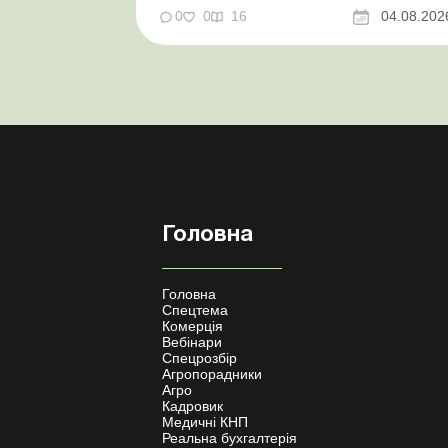
нові одноразові статистичні форми З 2
0
0
16
04.08.202
серпня змінюється порядок зарахування
окремих періодів роботи до стр...
Головна
Головна
Спецтема
Комерція
Вебінари
Спецрозбір
Агропорадники
Агро
Кадровик
Медичні КНП
Реальна бухгалтерія