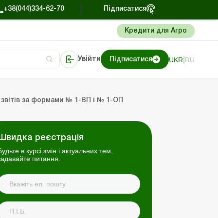
+38(044)334-62-70
Підписатися
Кредити для Агро
|
UKR
RU
Увійти
Підписатися
сто про облік
Портал Баланс-Бюджет
 звітів за формами № 1-ВП і № 1-ОП
Швидка реєстрація
Будьте в курсі змін і актуальних тем,
задавайте питання.