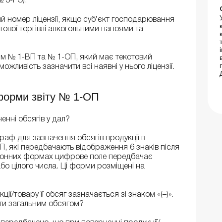
№ 3-РС).
 номер ліцензії, якщо суб’єкт господарювання
птової торгівлі алкогольними напоями та
орм № 1-ВП та № 1-ОП, який має текстовий
жливість зазначити всі наявні у нього ліцензії.
форми звіту № 1-ОП
ненні обсягів у дал?
раф для зазначення обсягів продукції в
, які передбачають відображення 6 знаків після
ктронних формах цифрове поле передбачає
бо цілого числа. Ці форми розміщені на
ції/товару її обсяг зазначається зі знаком «(–)».
ити загальним обсягом?