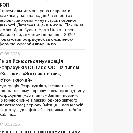
ФОП
Страхувальник має право виправити
помилки у раніше поданій звітності за
періоди, за якими минув строк позовної
давності. Детальніше див. нижче. Більше за
темою: День бухгалтера з Uteka: головні
обліково-податкові зміни липня – 2026!
Податковий розрахунок за оновленою
формою юрособи вперше по...
07.08.2026
Як здійснюється нумерація
Розрахунків ЮО або ФОП із типом
«Звітний», «Звітний новий»,
«Уточнюючий»
Нумерація Розрахунків здійснюється у
хронологічному порядку незалежно від типу
Розрахунків («Звітний», «Звітний новий»,
«Уточнюючий») в межах одного звітного
(податкового) періоду (місяця – для юросіб,
кварталу – для фізосіб-підприємців та/або
осіб, як...
07.08.2026
Чи підлягають валютному нагляду