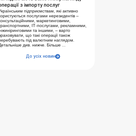
операції з імпорту послуг
Українським підприємствам, які активно
користуються послугами нерезидентів –
консультаційними, маркетинговими,
транспортними, ІТ-послугами, рекламними,
інжиніринговими та іншими, – варто
враховувати, що такі операції також
перебувають під валютним наглядом.
Детальніше див. нижче. Більше ...
До усіх новин