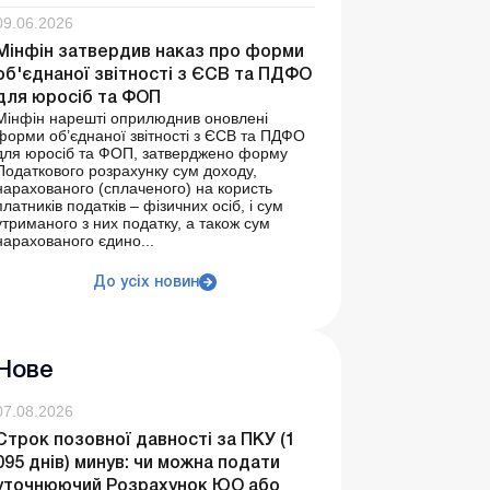
09.06.2026
Мінфін затвердив наказ про форми
об'єднаної звітності з ЄСВ та ПДФО
для юросіб та ФОП
Мінфін нарешті оприлюднив оновлені
форми об’єднаної звітності з ЄСВ та ПДФО
для юросіб та ФОП, затверджено форму
Податкового розрахунку сум доходу,
нарахованого (сплаченого) на користь
платників податків – фізичних осіб, і сум
утриманого з них податку, а також сум
нарахованого єдино...
До усіх новин
Нове
07.08.2026
Строк позовної давності за ПКУ (1
095 днів) минув: чи можна подати
уточнюючий Розрахунок ЮО або