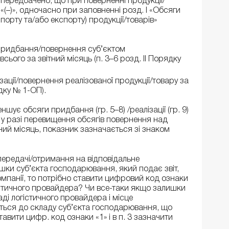
ередбачено, що при поверненні продукції/
 «(–)», одночасно при заповненні розд. I «Обсяги
мпорту та/або експорту) продукції/товарів»
 придбання/повернення суб’єктом
ього за звітний місяць (п. 3–6 розд. II Порядку
ізації/повернення реалізованої продукції/товару за
рядку № 1-ОП).
ує обсяги придбання (гр. 5–8) /реалізації (гр. 9)
 у разі перевищення обсягів повернення над
ний місяць, показник зазначається зі знаком
передачі/отримання на відповідальне
шки суб’єкта господарювання, який подає звіт,
омпанії, то потрібно ставити цифровий код ознаки
гістичного провайдера? Чи все-таки якщо залишки
аді логістичного провайдера і місце
ється до складу суб’єкта господарювання, що
ставити цифр. код ознаки «1» і в п. 3 зазначити