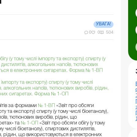
П
УВАГА!
0
0
504
ігу (у тому числі імпорту та експорту) спирту (у
х дистилятів, алкогольних напоїв, тютюнових
ться в електронних сигаретах. Форма № 1-ВП
і імпорту та експорту) спирту (у тому числі
в, алкогольних напоїв, тютюнових виробів, рідин,
нних сигаретах. Форма № 1-ОП
вітів за формами
№ 1-ВП
«Звіт про обсяги
рту та експорту) спирту (у тому числі біоетанолу),
оїв, тютюнових виробів, рідин, що
ретах» та
№ 1-ОП
«Звіт про обсяги обігу (у тому
му числі біоетанолу), спиртових дистилятів,
в, рідин, що використовуються в електронних