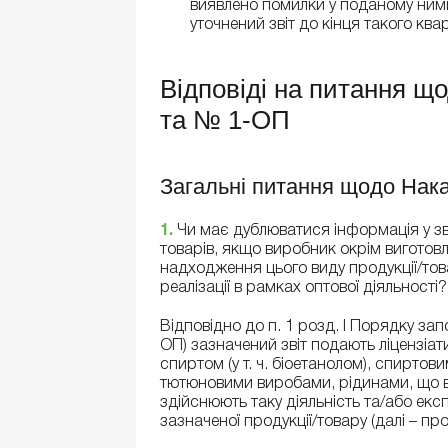
виявлено помилки у поданому ними
уточнений звіт до кінця такого ква
Відповіді на питання 
та № 1-ОП
Загальні питання щодо Нак
1.
Чи має дублюватися інформація у зв
товарів, якщо виробник окрім виготовл
надходження цього виду продукції/тов
реалізації в рамках оптової діяльності
Відповідно до п. 1 розд. І Порядку за
ОП) зазначений звіт подають ліцензіати
спиртом (у т. ч. біоетанолом), спирто
тютюновими виробами, рідинами, що в
здійснюють таку діяльність та/або експ
зазначеної продукції/товару (далі – пр