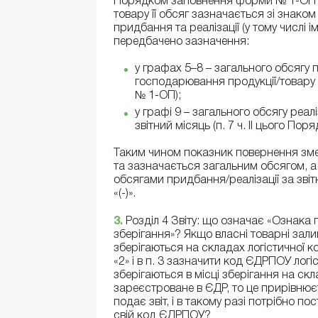
Порядком заповнення форми № 1-ОП п
товару її обсяг зазначається зі знаком
придбання та реалізації (у тому числі і
передбачено зазначення:
у графах 5–8 – загального обсягу
господарювання продукції/товару вс
№ 1-ОП);
у графі 9 – загального обсягу реал
звітний місяць (п. 7 ч. II цього По
Таким чином показник повернення зменш
та зазначається загальним обсягом, а
обсягами придбання/реалізації за звіт
«(-)».
3.
Розділ 4 Звіту: що означає «Ознака 
зберігання»? Якщо власні товарні зали
зберігаються на складах логістичної к
«2» і в п. 3 зазначити код ЄДРПОУ ло
зберігаються в місці зберігання на скл
зареєстроване в ЄДР, то це прирівню
подає звіт, і в такому разі потрібно по
свій код ЄДРПОУ?