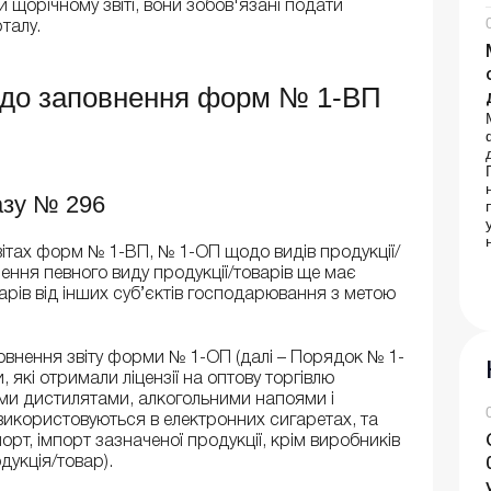
 щорічному звіті, вони зобов'язані подати
рталу.
щодо заповнення форм № 1-ВП
азу № 296
ітах форм № 1-ВП, № 1-ОП щодо видів продукції/
ення певного виду продукції/товарів ще має
арів від інших суб’єктів господарювання з метою
?
повнення звіту форми № 1-ОП (далі – Порядок № 1-
, які отримали ліцензії на оптову торгівлю
вими дистилятами, алкогольними напоями і
икористовуються в електронних сигаретах, та
орт, імпорт зазначеної продукції, крім виробників
одукція/товар).