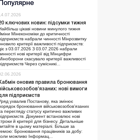
Популярне
14.07.2026
20 ключових новин: підсумки тижня
Найбільш цікаві новини минулого тижня
Зміни Мінекономіки до критичності
підприємств набрали чинності Мінрозвитку
оновило критерії важливості підприємств:
діє з 03.07.2026 З 03.07.2026 набрали
чинності нові критерії від Мінцифри
Міноборони скасувало критерії важливості
підприємств Через сумісникі...
02.06.2026
Кабмін оновив правила бронювання
військовозобов’язаних: нові вимоги
для підприємств
Уряд ухвалив Постанову, яка змінює
порядок бронювання військовозобов’язаних
та перегляду статусу критично важливих
підприємств. Документ встановлює нові
строки й критерії для бізнесу. Детальніше
читайте в цьому матеріалі. Більше за
темою: Бронювання працівників за добу:
коли можливо Інформац...