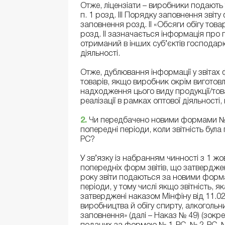
Отже, ліцензіати – виробники подають 
п. 1 розд. ІІІ Порядку заповнення зві
заповнення розд. II «Обсяги обігу товар
розд. ІІ зазначається інформація про
отриманий в інших суб’єктів господарю
діяльності.
Отже, дублювання інформації у звітах
товарів, якщо виробник окрім виготовл
надходження цього виду продукції/тов
реалізації в рамках оптової діяльності,
2.
Чи передбачено новими формами № 
попередні періоди, коли звітність бул
РС?
У зв’язку із набранням чинності з 1 ж
попередніх форм звітів, що затвердже
року звіти подаються за новими формами
періоди, у тому числі якщо звітність, 
затверджені наказом Мінфіну від 11.0
виробництва й обігу спирту, алкогольни
заповнення» (далі – Наказ № 49) (зокр