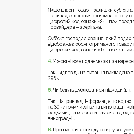
Якщо власні товарні залишки суб’єкта
на складах логістичної компанії, то у
цифровий код ознаки «2» – при передачі
провайдера – зберігача.
Суб’єкт господарювання, який подає зв
відображає обсяг отриманого товару т
цифровий код ознаки «1» – при отриман
4.
У жовтні вже подаємо звіт за вере
Так. Відповідь на питання викладено в
296».
5.
Чи будуть дублюватися підкоди (в т. 
Так. Наприклад, інформація по кодах пр
та 39 «у тому числі вина виноградні к
рядками), та їх обсяги також слід од
виноградні».
6.
При визначенні коду товару керуємос