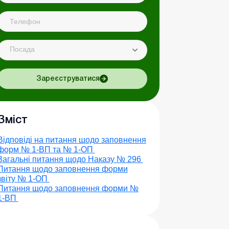
Посада
Зареєструватися
Зміст
Відповіді на питання щодо заповнення
форм № 1-ВП та № 1-ОП
Загальні питання щодо Наказу № 296
Питання щодо заповнення форми
звіту № 1-ОП
Питання щодо заповнення форми №
1-ВП