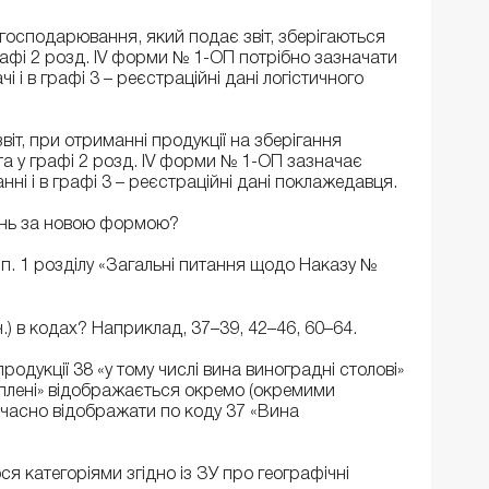
 господарювання, який подає звіт, зберігаються
 графі 2 розд. ІV форми № 1-ОП потрібно зазначати
 і в графі 3 – реєстраційні дані логістичного
іт, при отриманні продукції на зберігання
а у графі 2 розд. ІV форми № 1-ОП зазначає
ні і в графі 3 – реєстраційні дані поклажедавця.
сень за новою формою?
 п. 1 розділу «Загальні питання щодо Наказу №
ч.) в кодах? Наприклад, 37–39, 42–46, 60–64.
одукції 38 «у тому числі вина виноградні столові»
ріплені» відображається окремо (окремими
ночасно відображати по коду 37 «Вина
я категоріями згідно із ЗУ про географічні