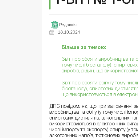
1-ВП і № 1-О
Редакція
18.10.2024
Більше за темою:
Звіт про обсяги виробництва та об
тому числі біоетанолу), спиртови
виробів, рідин, що використовую
Звіт про обсяги обігу (у тому числ
біоетанолу), спиртових дистиляті
що використовуються в електро
ДПС повідомляє, що при заповненні з
виробництва та обігу (у тому числі імпо
спиртових дистилятів, алкогольних нап
використовуються в електронних сига
числі імпорту та експорту) спирту (у то
алкогольних напоїв, тютюнових виробі