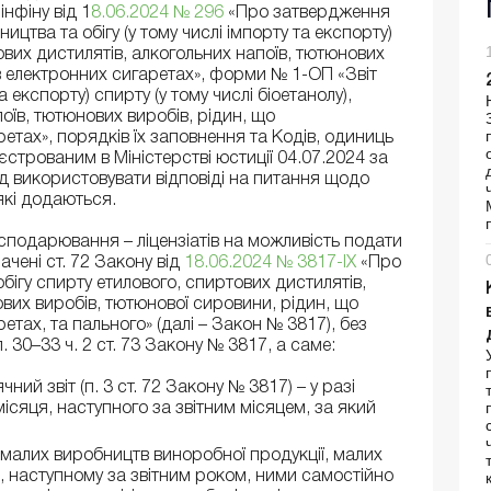
нфіну від 1
8.06.2024 № 296
«Про затвердження
цтва та обігу (у тому числі імпорту та експорту)
тових дистилятів, алкогольних напоїв, тютюнових
в електронних сигаретах», форми № 1-ОП «Звіт
а експорту) спирту (у тому числі біоетанолу),
оїв, тютюнових виробів, рідин, що
етах», порядків їх заповнення та Кодів, одиниць
еєстрованим в Міністерстві юстиції 04.07.2024 за
ід використовувати відповіді на питання щодо
які додаються.
осподарювання – ліцензіатів на можливість подати
начені ст. 72 Закону від
18.06.2024 № 3817-IX
«Про
ігу спирту етилового, спиртових дистилятів,
ових виробів, тютюнової сировини, рідин, що
тах, та пального» (далі – Закон № 3817), без
 30–33 ч. 2 ст. 73 Закону № 3817, а саме:
ний звіт (п. 3 ст. 72 Закону № 3817) – у разі
місяця, наступного за звітним місяцем, за який
 малих виробництв виноробної продукції, малих
, наступному за звітним роком, ними самостійно