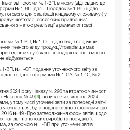
тільки звіт форми № 1-ВП, в якому (відповідно до
ту форми № 1-ВП (далі – Порядок № 1-ВП) щодо
у, готового для реалізації кінцевому споживачу») у
 продукцію/товар, обсяг яких придбаний/
вання з метою реалізації в рамках оптової
 форми № 1-ВП, № 1-ОП щодо видів продукції/
ення певного виду продукції/товарів ще має
арів від інших суб’єктів господарювання з метою
 не відбувається.
1-ВП, № 1-ОП подання уточнюючого звіту за
а подана згідно з формами № 1-ОА, № 1-ОТ, № 2-
овтня 2024 року Наказу № 296 та втратою чинності
ні Наказом № 49
[3
], починаючи з жовтня 2024
, у тому числі уточнені звіти за попередні звітні
яка уточняється, була подана згідно з формами, що
2.2016 № 49 «Про затвердження форм звітів щодо
х напоїв і тютюнових виробів та порядків їх
ема, за формою № 1-ВП при уточненні звітів