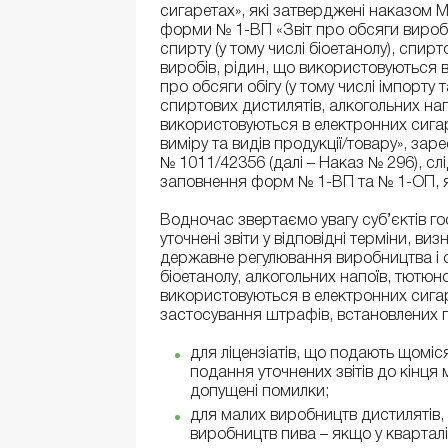
сигаретах», які затверджені наказом Мі
форми № 1-ВП «Звіт про обсяги виробни
спирту (у тому числі біоетанолу), спир
виробів, рідин, що використовуються 
про обсяги обігу (у тому числі імпорту т
спиртових дистилятів, алкогольних нап
використовуються в електронних сигар
виміру та видів продукції/товару», зар
№ 1011/42356 (далі – Наказ № 296), сл
заповнення форм № 1-ВП та № 1-ОП, 
Водночас звертаємо увагу суб’єктів г
уточнені звіти у відповідні терміни, виз
державне регулювання виробництва і об
біоетанолу, алкогольних напоїв, тютюн
використовуються в електронних сигаре
застосування штрафів, встановлених п.
для ліцензіатів, що подають щомісяч
подання уточнених звітів до кінця 
допущені помилки;
для малих виробництв дистилятів,
виробництв пива – якщо у кварталі