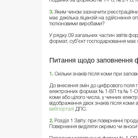
поданих за формою № 1-РС, № 2-РС, 
3.
Яким чином зазначити реєстраційний
має декілька ліцензій на здійснення о
тютюновими виробами?
У рядку 09 загальних частин звітів ф
формат, суб’єкт господарювання має мо
Питання щодо заповнення 
1.
Скільки знаків після коми при запов
До внесення змін до цифрового поля г
електронних формах № 1-ВП та № 1-ОП
коми або цілого числа, у чинних еле
відображення двох знаків після коми а
вебпорталі
ДПС.
2.
Розділ 1 Звіту: при поверненні продук
Повернення виділяти окремо чи внос