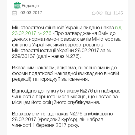
Редакція
03.03.2017
0
0
1145
Міністерством фінансів України видано наказ
від
23.02.2017 № 276
«Про затвердження Змін до
деяких нормативно-правових актів Міністерства
фінансів України», який зареєстровано в
Міністерстві юстиції України 28.02.2017 за №
269/30137 (далі – наказ №276).
Вказаним наказом, зокрема, внесено зміни до
форми податкової накладної (викладено в новій
редакції) та порядку її заповнення.
Відповідно до пункту 5 наказу №276 він набирає
чинності з першого числа місяця, що настає за
місяцем його офіційного опублікування.
Враховуючи те, що наказ №276 опубліковано
28.02.2017 (Урядовий кур’єр), він набрав
чинності 1 березня 2017 року.