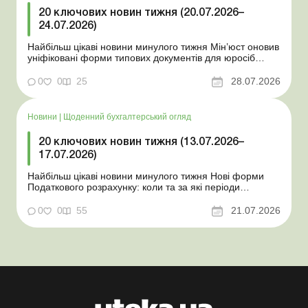
20 ключових новин тижня (20.07.2026–
24.07.2026)
Найбільш цікаві новини минулого тижня Мін’юст оновив
уніфіковані форми типових документів для юросіб
Мінекономіки відкликало новину про створення
координаційного центру з організації бронювання У
0
0
25
28.07.2026
працівника виявлено статус «у розшуку»: що потрібно
знати роботодавцям Закон про ВП...
Новини
|
Щоденний бухгалтерський огляд
20 ключових новин тижня (13.07.2026–
17.07.2026)
Найбільш цікаві новини минулого тижня Нові форми
Податкового розрахунку: коли та за які періоди
звітувати Порядок оформлення та переоформлення
відстрочки від призову під час мобілізації удосконалено
0
0
55
21.07.2026
Кабмін утворив Координаційний центр з організації
бронювання військовозобов’язаних Верховна ...