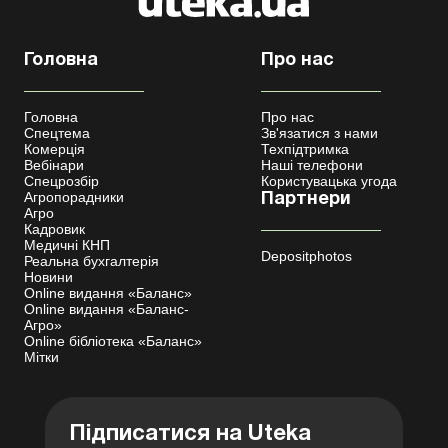
Головна
Про нас
Головна
Про нас
Спецтема
Зв'язатися з нами
Комерція
Техпідтримка
Вебінари
Наші телефони
Спецрозбір
Користувацька угода
Агропорадники
Партнери
Агро
Кадровик
Медичні КНП
Depositphotos
Реальна бухгалтерія
Новини
Online видання «Баланс»
Online видання «Баланс-
Агро»
Online бібліотека «Баланс»
Мітки
Підписатися на Uteka