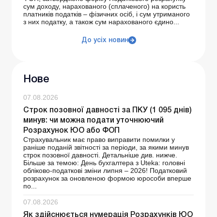
сум доходу, нарахованого (сплаченого) на користь
платників податків – фізичних осіб, і сум утриманого
з них податку, а також сум нарахованого єдино...
До усіх новин
Нове
07.08.2026
Строк позовної давності за ПКУ (1 095 днів)
минув: чи можна подати уточнюючий
Розрахунок ЮО або ФОП
Страхувальник має право виправити помилки у
раніше поданій звітності за періоди, за якими минув
строк позовної давності. Детальніше див. нижче.
Більше за темою: День бухгалтера з Uteka: головні
обліково-податкові зміни липня – 2026! Податковий
розрахунок за оновленою формою юрособи вперше
по...
07.08.2026
Як здійснюється нумерація Розрахунків ЮО