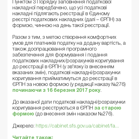
Пунктом 3 Порядку заповнення податкової
накладної передбачено, що усі податкові
накладні підлягають реєстрації в Єдиному
реєстрі податкових накладних (далі – ЄРПН) за
формою, чинною на день такої реєстрації.
Разом з тим, з метою створення комфортних
умов для платників податку на додану вартість, а
також доопрацювання програмного
забезпечення для формування і подання
податкових накладних/розрахунків коригування
до реєстрації в ЄРПН (у зв’язку із внесенням
вказаних змін), податкові накладні/розрахунки
коригування прийматимуться до реєстрації в
ЄРПН за новою формою (у редакції наказу №276)
починаючи з 16 березня 2017 року
.
До вказаної дати податкові накладні/розрахунки
коригування реєструються в ЄРПН
за старою
формою
(до внесення змін наказом №276).
Джерело:
https://cabinet.sfs.gov.ua/cabinet/fa...
Читайте також: