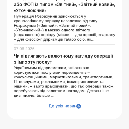
або ФОП із типом «Звітний», «Звітний новий»,
«Уточнюючий»
Нумерація Розрахунків здійснюється у
хронологічному порядку незалежно від типу
Розрахунків («Звітний», «Звітний новий»,
«Уточнюючий») в межах одного звітного
(податкового) періоду (місяця – для юросіб, кварталу
– для фізосіб-підприємців та/або осіб, як...
07.08.2026
Чи підлягають валютному нагляду операції
з імпорту послуг
Українським підприємствам, які активно
користуються послугами нерезидентів –
консультаційними, маркетинговими, транспортними,
ІТ-послугами, рекламними, інжиніринговими та
іншими, – варто враховувати, що такі операції також
перебувають під валютним наглядом. Детальніше
див. нижче. Більше ...
До усіх новин