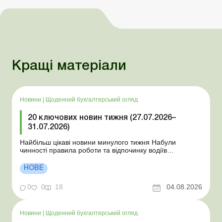
Кращі матеріали
Новини
|
Щоденний бухгалтерський огляд
20 ключових новин тижня (27.07.2026–
31.07.2026)
Найбільш цікаві новини минулого тижня Набули
чинності правила роботи та відпочинку водіїв
Президент підписав закони про мобілізацію та воєнний
стан Для сільгосппідприємств і ФОП запроваджено нові
НОВЕ
одноразові статистичні форми З 2 серпня змінюється
порядок зарахування окремих періодів роботи до стр...
0
0
18
04.08.2026
Новини
|
Щоденний бухгалтерський огляд