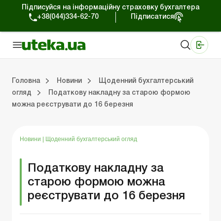
Підписуйся на інформаційну страховку бухгалтера
+38(044)334-62-70
Підписатися
Медичні КНП
Online видання «Баланс»
Online видання «Баланс-Агро»
Online бібліотека «Баланс»
Портал Баланс-Бюджет
Сервіси Баланс-Бюджет
Свiт позитива
Робота з приватними підприємцями
Господарські операції
Юридичні консультації
Спецвипуски для комерційних підприємств
Блог редакції Uteka-Комерція
Зо
Об
Сх
Головна
Новини
Щоденний бухгалтерський
огляд
Податкову накладну за старою формою
можна реєструвати до 16 березня
дприємцями
ації
риємств
Зовнішньоекономічна діяльність
Облік, податки та звiтнiсть
Схеми бухгалтерських проводок
Школа бухгалтера: просто про облік
Фінансовий аудит
Приватний підприєме
Інструкції для роботи
Новини
|
Щоденний бухгалтерський огляд
Податкову накладну за
старою формою можна
реєструвати до 16 березня