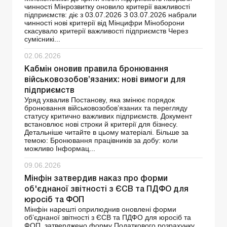
чинності Мінрозвитку оновило критерії важливості
підприємств: діє з 03.07.2026 З 03.07.2026 набрали
чинності нові критерії від Мінцифри Міноборони
скасувало критерії важливості підприємств Через
сумісникі...
02.06.2026
Кабмін оновив правила бронювання
військовозобов’язаних: нові вимоги для
підприємств
Уряд ухвалив Постанову, яка змінює порядок
бронювання військовозобов’язаних та перегляду
статусу критично важливих підприємств. Документ
встановлює нові строки й критерії для бізнесу.
Детальніше читайте в цьому матеріалі. Більше за
темою: Бронювання працівників за добу: коли
можливо Інформац...
09.06.2026
Мінфін затвердив наказ про форми
об'єднаної звітності з ЄСВ та ПДФО для
юросіб та ФОП
Мінфін нарешті оприлюднив оновлені форми
об’єднаної звітності з ЄСВ та ПДФО для юросіб та
ФОП, затверджено форму Податкового розрахунку