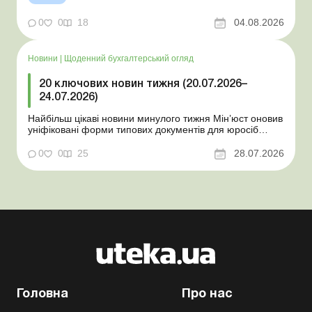
одноразові статистичні форми З 2 серпня змінюється
порядок зарахування окремих періодів роботи до стр...
0
0
18
04.08.2026
Новини
|
Щоденний бухгалтерський огляд
20 ключових новин тижня (20.07.2026–
24.07.2026)
Найбільш цікаві новини минулого тижня Мін’юст оновив
уніфіковані форми типових документів для юросіб
Мінекономіки відкликало новину про створення
координаційного центру з організації бронювання У
0
0
25
28.07.2026
працівника виявлено статус «у розшуку»: що потрібно
знати роботодавцям Закон про ВП...
Головна
Про нас