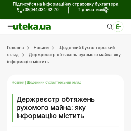
Підписуйся на інформаційну страховку бухгалтера
+38(044)334-62-70
Підписатися
Медичні КНП
Online видання «Баланс»
Online видання «Баланс-Агро»
Online бібліотека «Баланс»
Портал Баланс-Бюджет
Сервіси Баланс-Бюджет
Свiт позитива
Робота з приватними підприємцями
Господарські операції
Юридичні консультації
Спецвипуски для комерційних підприємств
Блог редакції Uteka-Комерція
Зо
Об
Сх
Головна
Новини
Щоденний бухгалтерський
огляд
Держреєстр обтяжень рухомого майна: яку
інформацію містить
дприємцями
ації
риємств
Зовнішньоекономічна діяльність
Облік, податки та звiтнiсть
Схеми бухгалтерських проводок
Школа бухгалтера: просто про облік
Фінансовий аудит
Приватний підприєме
Інструкції для роботи
Новини
|
Щоденний бухгалтерський огляд
Держреєстр обтяжень
рухомого майна: яку
інформацію містить