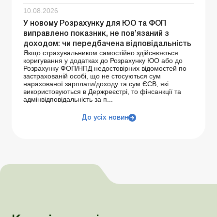
10.08.2026
У новому Розрахунку для ЮО та ФОП
виправлено показник, не пов’язаний з
доходом: чи передбачена відповідальність
Якщо страхувальником самостійно здійснюється
коригування у додатках до Розрахунку ЮО або до
Розрахунку ФОП/НПД недостовірних відомостей по
застрахованій особі, що не стосуються сум
нарахованої зарплати/доходу та сум ЄСВ, які
використовуються в Держреєстрі, то фінсанкції та
адмінвідповідальність за п...
До усіх новин