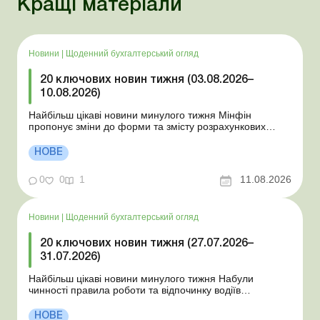
Кращі матеріали
Новини
|
Щоденний бухгалтерський огляд
20 ключових новин тижня (03.08.2026–
10.08.2026)
Найбільш цікаві новини минулого тижня Мінфін
пропонує зміни до форми та змісту розрахункових
документів ДПС відповідає на запитання щодо
практичних ситуацій: лист від 10.07.2026 НБУ
НОВЕ
унормовав порядок примусового списання коштів без
згоди платника ДПС усунула помилки при прийнятті
0
0
1
11.08.2026
нової Об’є...
Новини
|
Щоденний бухгалтерський огляд
20 ключових новин тижня (27.07.2026–
31.07.2026)
Найбільш цікаві новини минулого тижня Набули
чинності правила роботи та відпочинку водіїв
Президент підписав закони про мобілізацію та воєнний
стан Для сільгосппідприємств і ФОП запроваджено нові
НОВЕ