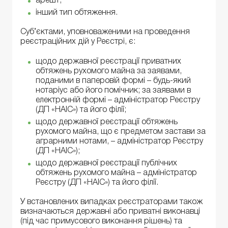
арешт;
інший тип обтяження.
Суб’єктами, уповноваженими на проведення
реєстраційних дій у Реєстрі, є:
щодо державної реєстрації приватних
обтяжень рухомого майна за заявами,
поданими в паперовій формі – будь-який
нотаріус або його помічник; за заявами в
електронній формі – адміністратор Реєстру
(ДП «НАІС») та його філії;
щодо державної реєстрації обтяжень
рухомого майна, що є предметом застави за
аграрними нотами, – адміністратор Реєстру
(ДП «НАІС»);
щодо державної реєстрації публічних
обтяжень рухомого майна – адміністратор
Реєстру (ДП «НАІС») та його філії.
У встановлених випадках реєстраторами також
визначаються державні або приватні виконавці
(під час примусового виконання рішень) та