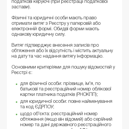
податкові керуючі (при реєстрації податкової
застави).
Фізичні та юридичні особи мають право
отримати витяг з Реєстру у паперовій або
електронній формі. Обидві форми мають
однакову юридичну силу.
Витяг підтверджує внесення записів про
обтяження або їх відсутність і містить актуальну
на дату та час надання витягу інформацію.
Основними критеріями для пошуку відомостей у
Реєстрі є:
для фізичної особи: прізвище, ім’я, по
батькові та реєстраційний номер облікової
картки платника податків (РНОКПП);
для юридичної особи: повне найменування
та код ЄДРПОУ;
щодо об’єкта: реєстраційний номер
обтяження (якщо він відомий) або серійний
номер та дані державного реєстраційного