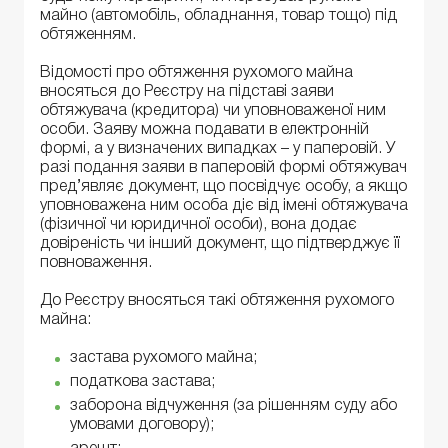
майно (автомобіль, обладнання, товар тощо) під
обтяженням.
Відомості про обтяження рухомого майна
вносяться до Реєстру на підставі заяви
обтяжувача (кредитора) чи уповноваженої ним
особи. Заяву можна подавати в електронній
формі, а у визначених випадках – у паперовій. У
разі подання заяви в паперовій формі обтяжувач
пред’являє документ, що посвідчує особу, а якщо
уповноважена ним особа діє від імені обтяжувача
(фізичної чи юридичної особи), вона додає
довіреність чи інший документ, що підтверджує її
повноваження.
До Реєстру вносяться такі обтяження рухомого
майна:
застава рухомого майна;
податкова застава;
заборона відчуження (за рішенням суду або
умовами договору);