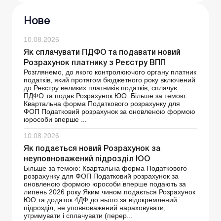
Нове
10.08.2026
Як сплачувати ПДФО та подавати новий
Розрахунок платнику з Реєстру ВПП
Розглянемо, до якого контролюючого органу платник
податків, який протягом бюджетного року включений
до Реєстру великих платників податків, сплачує
ПДФО та подає Розрахунок ЮО. Більше за темою:
Квартальна форма Податкового розрахунку для
ФОП Податковий розрахунок за оновленою формою
юрособи вперше ...
10.08.2026
Як подається новий Розрахунок за
неуповноважений підрозділ ЮО
Більше за темою: Квартальна форма Податкового
розрахунку для ФОП Податковий розрахунок за
оновленою формою юрособи вперше подають за
липень 2026 року Яким чином подається Розрахунок
ЮО та додаток 4ДФ до нього за відокремлений
підрозділ, не уповноважений нараховувати,
утримувати і сплачувати (перер...