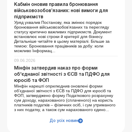
Кабмін оновив правила бронювання
військовозобов’язаних: нові вимоги для
підприємств
Уряд ухвалив Постанову, яка змінює порядок
бронювання військовозобов’язаних та перегляду
статусу критично важливих підприємств. Документ
встановлює нові строки й критерії для бізнесу.
Детальніше читайте в цьому матеріалі. Більше за
темою: Бронювання працівників за добу: коли
можливо Інформац...
09.06.2026
Мінфін затвердив наказ про форми
об'єднаної звітності з ЄСВ та ПДФО для
юросіб та ФОП
Мінфін нарешті оприлюднив оновлені форми
об’єднаної звітності з ЄСВ та ПДФО для юросіб та
ФОП, затверджено форму Податкового розрахунку
сум доходу, нарахованого (сплаченого) на користь
платників податків – фізичних осіб, і сум утриманого
з них податку, а також сум нарахованого єдино...
До усіх новин