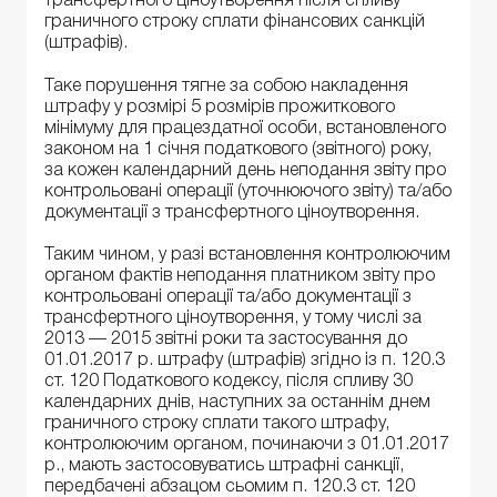
трансфертного ціноутворення після спливу
граничного строку сплати фінансових санкцій
(штрафів).
Таке порушення тягне за собою накладення
штрафу у розмірі 5 розмірів прожиткового
мінімуму для працездатної особи, встановленого
законом на 1 січня податкового (звітного) року,
за кожен календарний день неподання звіту про
контрольовані операції (уточнюючого звіту) та/або
документації з трансфертного ціноутворення.
Таким чином, у разі встановлення контролюючим
органом фактів неподання платником звіту про
контрольовані операції та/або документації з
трансфертного ціноутворення, у тому числі за
2013 — 2015 звітні роки та застосування до
01.01.2017 р. штрафу (штрафів) згідно із п. 120.3
ст. 120 Податкового кодексу, після спливу 30
календарних днів, наступних за останнім днем
граничного строку сплати такого штрафу,
контролюючим органом, починаючи з 01.01.2017
р., мають застосовуватись штрафні санкції,
передбачені абзацом сьомим п. 120.3 ст. 120