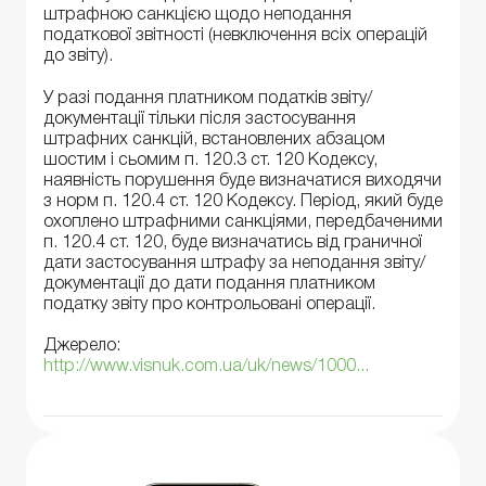
штрафною санкцією щодо неподання
податкової звітності (невключення всіх операцій
до звіту).
У разі подання платником податків звіту/
документації тільки після застосування
штрафних санкцій, встановлених абзацом
шостим і сьомим п. 120.3 ст. 120 Кодексу,
наявність порушення буде визначатися виходячи
з норм п. 120.4 ст. 120 Кодексу. Період, який буде
охоплено штрафними санкціями, передбаченими
п. 120.4 ст. 120, буде визначатись від граничної
дати застосування штрафу за неподання звіту/
документації до дати подання платником
податку звіту про контрольовані операції.
Джерело:
http://www.visnuk.com.ua/uk/news/1000...