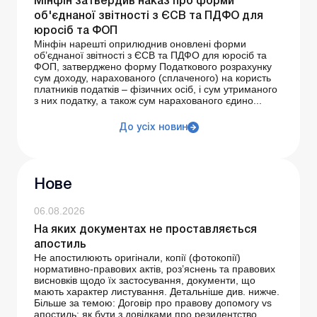
Мінфін затвердив наказ про форми
об'єднаної звітності з ЄСВ та ПДФО для
юросіб та ФОП
Мінфін нарешті оприлюднив оновлені форми
об’єднаної звітності з ЄСВ та ПДФО для юросіб та
ФОП, затверджено форму Податкового розрахунку
сум доходу, нарахованого (сплаченого) на користь
платників податків – фізичних осіб, і сум утриманого
з них податку, а також сум нарахованого єдино...
До усіх новин
Нове
06.08.2026
На яких документах не проставляється
апостиль
Не апостилюють оригінали, копії (фотокопії)
нормативно-правових актів, роз’яснень та правових
висновків щодо їх застосування, документи, що
мають характер листування. Детальніше див. нижче.
Більше за темою: Договір про правову допомогу vs
апостиль: як бути з довідками про резидентство