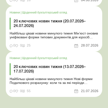
Новини
|
Щоденний бухгалтерський огляд
20 ключових новин тижня (20.07.2026–
24.07.2026)
Найбільш цікаві новини минулого тижня Мін’юст оновив
уніфіковані форми типових документів для юросіб
Мінекономіки відкликало новину про створення
координаційного центру з організації бронювання У
0
0
25
28.07.2026
працівника виявлено статус «у розшуку»: що потрібно
знати роботодавцям Закон про ВП...
Новини
|
Щоденний бухгалтерський огляд
20 ключових новин тижня (13.07.2026–
17.07.2026)
Найбільш цікаві новини минулого тижня Нові форми
Податкового розрахунку: коли та за які періоди
звітувати Порядок оформлення та переоформлення
відстрочки від призову під час мобілізації удосконалено
0
0
55
21.07.2026
Кабмін утворив Координаційний центр з організації
бронювання військовозобов’язаних Верховна ...