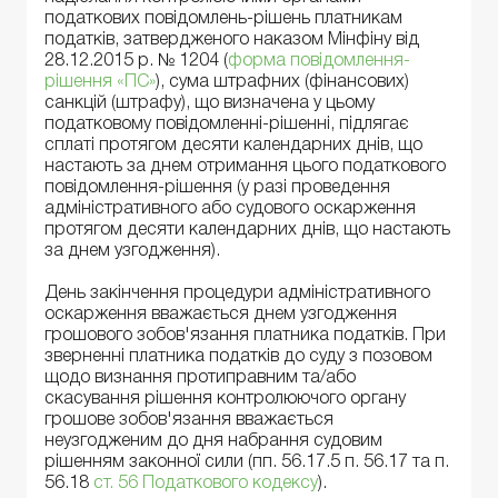
податкових повідомлень-рішень платникам
податків, затвердженого наказом Мінфіну від
28.12.2015 р. № 1204 (
форма повідомлення-
рішення «ПС»
), сума штрафних (фінансових)
санкцій (штрафу), що визначена у цьому
податковому повідомленні-рішенні, підлягає
сплаті протягом десяти календарних днів, що
настають за днем отримання цього податкового
повідомлення-рішення (у разі проведення
адміністративного або судового оскарження
протягом десяти календарних днів, що настають
за днем узгодження).
День закінчення процедури адміністративного
оскарження вважається днем узгодження
грошового зобов'язання платника податків. При
зверненні платника податків до суду з позовом
щодо визнання протиправним та/або
скасування рішення контролюючого органу
грошове зобов'язання вважається
неузгодженим до дня набрання судовим
рішенням законної сили (пп. 56.17.5 п. 56.17 та п.
56.18
ст. 56 Податкового кодексу
).