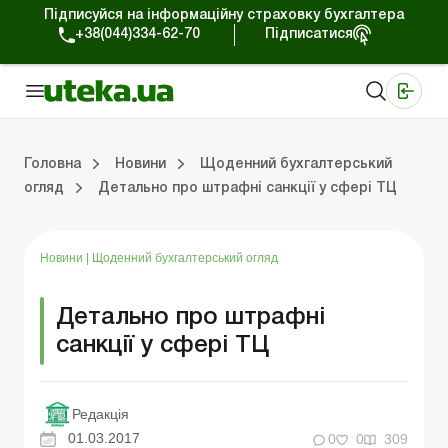
Підписуйся на інформаційну страховку бухгалтера
+38(044)334-62-70
Підписатися
Медичні КНП
Online видання «Баланс»
Online видання «Баланс-Агро»
Online бібліотека «Баланс»
Портал Баланс-Бюджет
Сервіси Баланс-Бюджет
Свiт позитива
Робота з приватними підприємцями
Господарські операції
Юридичні консультації
Спецвипуски для комерційних підприємств
Блог редакції Uteka-Комерція
Зо
Об
Сх
Головна
Новини
Щоденний бухгалтерський
огляд
Детально про штрафні санкції у сфері ТЦ
дприємцями
ації
риємств
Зовнішньоекономічна діяльність
Облік, податки та звiтнiсть
Схеми бухгалтерських проводок
Школа бухгалтера: просто про облік
Фінансовий аудит
Приватний підприєме
Інструкції для роботи
Новини
|
Щоденний бухгалтерський огляд
Детально про штрафні
санкції у сфері ТЦ
Редакція
01.03.2017
0
0
309