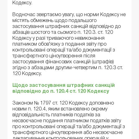
Кодексу.
Водночас звертаємо увагу, що норми Кодексу не
містять обмежень щодо подальшого
застосування штрафних санкцій відповідно до
абзаців шостого та сьомого п. 120.3. ст. 120
Кодексу у разі триваючого невиконання
платником обов’язку з подання звіту про
контрольовані операції та/або документації з
трансфертного ціноутворення після
застосування фінансових санкцій (штрафів)
згідно з абзацами другим-четвертим п. 120.3 ст.
120 Кодексу.
Щодо застосування штрафних санкцій
відповідно до п. 120.4 ст. 120 Кодексу
Законом № 1797 ст. 120 Кодексу доповнено
новим п. 120.4, яким встановлено окрему
відповідальність платників податків за
несвоєчасне подання платником податків звіту
про контрольовані операції та/або документації з
трансфертного ціноутворення або несвоєчасне
декларування контрольованих операцій у