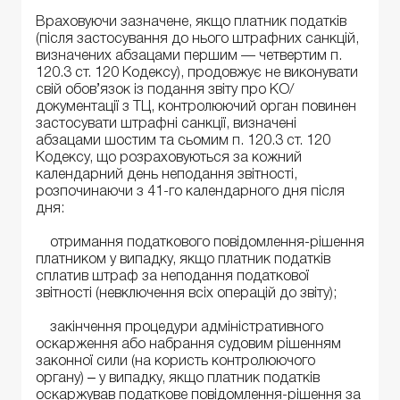
Враховуючи зазначене, якщо платник податків
(після застосування до нього штрафних санкцій,
визначених абзацами першим — четвертим п.
120.3 ст. 120 Кодексу), продовжує не виконувати
свій обов’язок із подання звіту про КО/
документації з ТЦ, контролюючий орган повинен
застосувати штрафні санкції, визначені
абзацами шостим та сьомим п. 120.3 ст. 120
Кодексу, що розраховуються за кожний
календарний день неподання звітності,
розпочинаючи з 41-го календарного дня після
дня:
отримання податкового повідомлення-рішення
платником у випадку, якщо платник податків
сплатив штраф за неподання податкової
звітності (невключення всіх операцій до звіту);
закінчення процедури адміністративного
оскарження або набрання судовим рішенням
законної сили (на користь контролюючого
органу) ‒ у випадку, якщо платник податків
оскаржував податкове повідомлення-рішення за