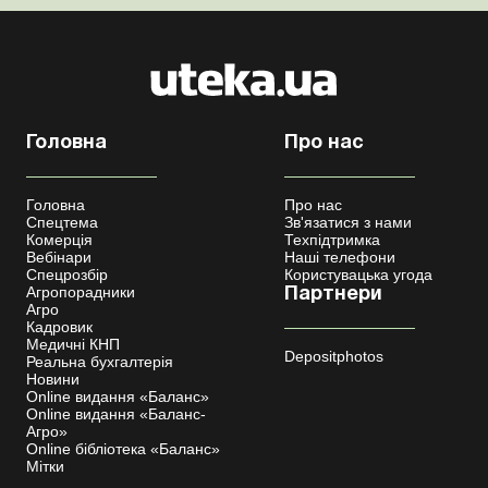
Головна
Про нас
Головна
Про нас
Спецтема
Зв'язатися з нами
Комерція
Техпідтримка
Вебінари
Наші телефони
Спецрозбір
Користувацька угода
Агропорадники
Партнери
Агро
Кадровик
Медичні КНП
Depositphotos
Реальна бухгалтерія
Новини
Online видання «Баланс»
Online видання «Баланс-
Агро»
Online бібліотека «Баланс»
Мітки