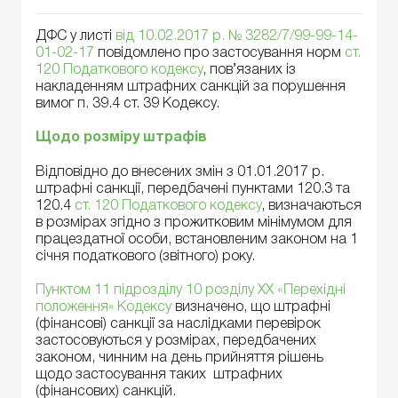
ДФС у листі
від 10.02.2017 р. № 3282/7/99-99-14-
01-02-17
повідомлено про застосування норм
ст.
120 Податкового кодексу
, пов’язаних із
накладенням штрафних санкцій за порушення
вимог п. 39.4 ст. 39 Кодексу.
Щодо розміру штрафів
Відповідно до внесених змін з 01.01.2017 р.
штрафні санкції, передбачені пунктами 120.3 та
120.4
ст. 120 Податкового кодексу
, визначаються
в розмірах згідно з прожитковим мінімумом для
працездатної особи, встановленим законом на 1
січня податкового (звітного) року.
Пунктом 11 підрозділу 10 розділу ХХ «Перехідні
положення» Кодексу
визначено, що штрафні
(фінансові) санкції за наслідками перевірок
застосовуються у розмірах, передбачених
законом, чинним на день прийняття рішень
щодо застосування таких штрафних
(фінансових) санкцій.