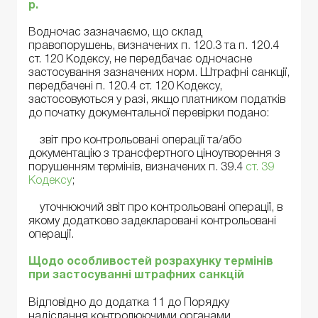
р.
Водночас зазначаємо, що склад
правопорушень, визначених п. 120.3 та п. 120.4
ст. 120 Кодексу, не передбачає одночасне
застосування зазначених норм. Штрафні санкції,
передбачені п. 120.4 ст. 120 Кодексу,
застосовуються у разі, якщо платником податків
до початку документальної перевірки подано:
звіт про контрольовані операції та/або
документацію з трансфертного ціноутворення з
порушенням термінів, визначених п. 39.4
ст. 39
Кодексу
;
уточнюючий звіт про контрольовані операції, в
якому додатково задекларовані контрольовані
операції.
Щодо особливостей розрахунку термінів
при застосуванні штрафних санкцій
Відповідно до додатка 11 до Порядку
надіслання контролюючими органами