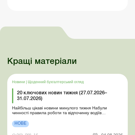
Кращі матеріали
Новини
|
Щоденний бухгалтерський огляд
20 ключових новин тижня (27.07.2026–
31.07.2026)
Найбільш цікаві новини минулого тижня Набули
чинності правила роботи та відпочинку водіїв
Президент підписав закони про мобілізацію та воєнний
стан Для сільгосппідприємств і ФОП запроваджено нові
НОВЕ
одноразові статистичні форми З 2 серпня змінюється
порядок зарахування окремих періодів роботи до стр...
0
0
16
04.08.2026