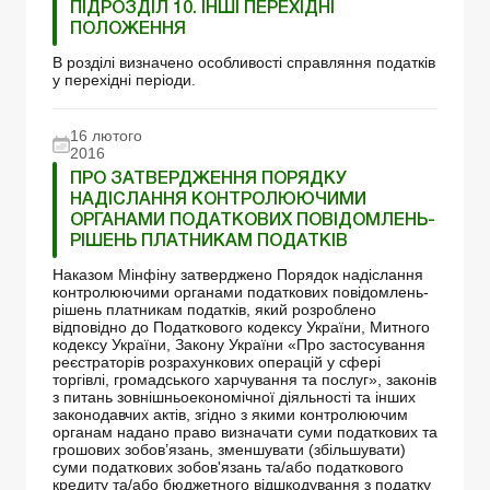
ПІДРОЗДІЛ 10. ІНШІ ПЕРЕХІДНІ
ПОЛОЖЕННЯ
В розділі визначено особливості справляння податків
у перехідні періоди.
16 лютого
2016
ПРО ЗАТВЕРДЖЕННЯ ПОРЯДКУ
НАДІСЛАННЯ КОНТРОЛЮЮЧИМИ
ОРГАНАМИ ПОДАТКОВИХ ПОВІДОМЛЕНЬ-
РІШЕНЬ ПЛАТНИКАМ ПОДАТКІВ
Наказом Мінфіну затверджено Порядок надіслання
контролюючими органами податкових повідомлень-
рішень платникам податків, який розроблено
відповідно до Податкового кодексу України, Митного
кодексу України, Закону України «Про застосування
реєстраторів розрахункових операцій у сфері
торгівлі, громадського харчування та послуг», законів
з питань зовнішньоекономічної діяльності та інших
законодавчих актів, згідно з якими контролюючим
органам надано право визначати суми податкових та
грошових зобов’язань, зменшувати (збільшувати)
суми податкових зобов'язань та/або податкового
кредиту та/або бюджетного відшкодування з податку