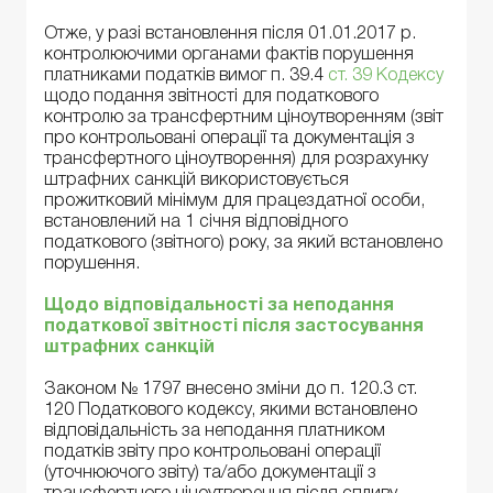
Отже, у разі встановлення після 01.01.2017 р.
контролюючими органами фактів порушення
платниками податків вимог п. 39.4
ст. 39 Кодексу
щодо подання звітності для податкового
контролю за трансфертним ціноутворенням (звіт
про контрольовані операції та документація з
трансфертного ціноутворення) для розрахунку
штрафних санкцій використовується
прожитковий мінімум для працездатної особи,
встановлений на 1 січня відповідного
податкового (звітного) року, за який встановлено
порушення.
Щодо відповідальності за неподання
податкової звітності після застосування
штрафних санкцій
Законом № 1797 внесено зміни до п. 120.3 ст.
120 Податкового кодексу, якими встановлено
відповідальність за неподання платником
податків звіту про контрольовані операції
(уточнюючого звіту) та/або документації з