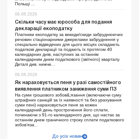
Польщі ...
06.08.2026
Скільки часу має юрособа для подання
декларації екоподатку
Платники екоподатку за викиди/скиди забруднюючих
речовин стаціонарними джерелами забруднення у
спеціально відведених для цього місцях складають
податкові декларації та подають їх протягом 40
календарних днів, наступних за останнім
календарним днем ​​податкового (звітного) кварталу.
Деталі див. нижче...
06.08.2026
Як нараховується пеня у разі самостійного
виявлення платником заниження суми ПЗ
На суми грошового зобов&;язання (включаючи суму
штрафних санкцій за їх наявності та без урахування
суми пені) нараховується пеня за кожен
календарний день прострочення його сплати,
починаючи з 91-го календарного дня, що настає за
останнім днем граничного строку сплати податкового
зобов’яза...
До усіх новин