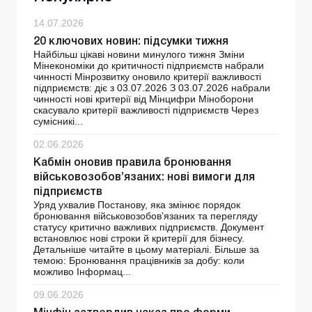
14.07.2026
20 ключових новин: підсумки тижня
Найбільш цікаві новини минулого тижня Зміни
Мінекономіки до критичності підприємств набрали
чинності Мінрозвитку оновило критерії важливості
підприємств: діє з 03.07.2026 З 03.07.2026 набрали
чинності нові критерії від Мінцифри Міноборони
скасувало критерії важливості підприємств Через
сумісникі...
02.06.2026
Кабмін оновив правила бронювання
військовозобов’язаних: нові вимоги для
підприємств
Уряд ухвалив Постанову, яка змінює порядок
бронювання військовозобов’язаних та перегляду
статусу критично важливих підприємств. Документ
встановлює нові строки й критерії для бізнесу.
Детальніше читайте в цьому матеріалі. Більше за
темою: Бронювання працівників за добу: коли
можливо Інформац...
09.06.2026