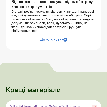
Відновлення знищених унаслідок обстрілу
кадрових документів
В статті роз’яснюємо, як відновити знищені паперові
кадрові документи, що згоріли після обстрілу. Серія
Бібліотека «Баланс» Спецтема «Первинні та кадрові
документи: оригінали, копії, дублікати» Війна, на
жаль, триває. А внаслідок обстрілів і руйнувань
відбувається втр...
До усіх новин
Кращі матеріали
Online бібліотека «Баланс»
|
Публікації online видання