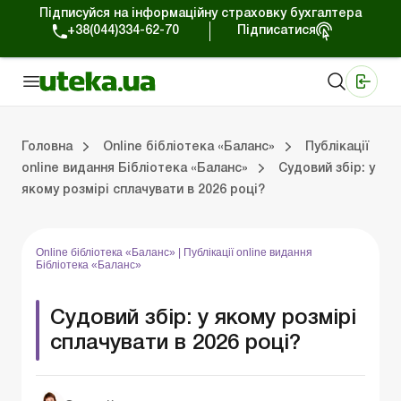
Підписуйся на інформаційну страховку бухгалтера
+38(044)334-62-70
Підписатися
Медичні КНП
Online видання «Баланс»
Online видання «Баланс-Агро»
Online бібліотека «Баланс»
Портал Баланс-Бюджет
Сервіси Баланс-Бюджет
Свiт позитива
На головну “Online бібліотека «Баланс»”
Публікації online видання Бібліотека «Баланс»
Випуски online виданн
Головна
Online бібліотека «Баланс»
Публікації
online видання Бібліотека «Баланс»
Судовий збір: у
якому розмірі сплачувати в 2026 році?
Випуски online видання Бібліотека «Баланс»
Портал Баланс-Бюджет
Календар бухгалтера
Дані для розрахунків
Online бібліотека «Баланс»
|
Публікації online видання
Бібліотека «Баланс»
Судовий збір: у якому розмірі
сплачувати в 2026 році?