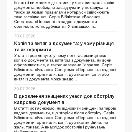
Із статті ви можете дізнатися, у яких випадках копію
документа необхідно засвідчувати у нотаріуса, а
також за якими правилами нотаріуси здійснюють
таке засвідчення. Серія Бібліотека «Баланс»
Спецтема «Первинні та кадрові документи:
оригінали, копії, дублікати» У випадках, п...
30.07.2026
Копія та витяг з документа: у чому різниця
та як оформити
У статті розглянуто, у чому полягає різниця між
копією документа та витягом з документа, як вони
оформлюються, а також наведено їх зразки. Серія
Бібліотека «Баланс» Спецтема «Первинні та кадрові
документи: оригінали, копії, дублікати» Копія або
витяг із документа може знадо...
30.07.2026
Відновлення знищених унаслідок обстрілу
кадрових документів
В статті роз’яснюємо, як відновити знищені паперові
кадрові документи, що згоріли після обстрілу. Серія
Бібліотека «Баланс» Спецтема «Первинні та кадрові
документи: оригінали, копії, дублікати» Війна, на
жаль, триває. А внаслідок обстрілів і руйнувань
відбувається втр...