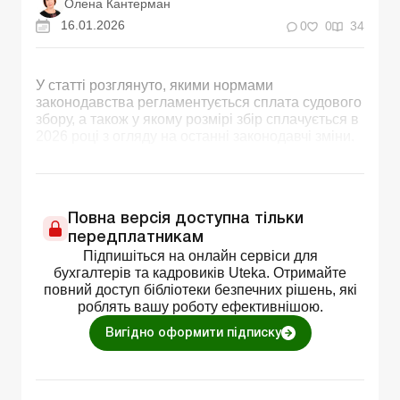
Олена Кантерман
16.01.2026
0
0
34
У статті розглянуто, якими нормами
законодавства регламентується сплата судового
збору, а також у якому розмірі збір сплачується в
2026 році з огляду на останні законодавчі зміни.
Повна версія доступна тільки
передплатникам
Підпишіться на онлайн сервіси для
бухгалтерів та кадровиків Uteka. Отримайте
повний доступ бібліотеки безпечних рішень, які
роблять вашу роботу ефективнішою.
Вигідно оформити підписку