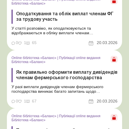
Бібліотека «Баланс»
Оподаткування та облік виплат членам ФГ
за трудову участь
У статті розповімо, як оподатковуються та
відображаються в обліку виплати членам
фермерського господарства за їхню трудову участь, які
не є зарплатою та не вважаються дивідендами.
0
1
65
20.03.2026
Бібліотека Баланс № 5 «Дивіденди: інструкція з
оформлення, обліку та оподаткування» На відміну від
осіб, з...
Online бібліотека «Баланс»
|
Публікації online видання
Бібліотека «Баланс»
Як правильно оформити виплату дивідендів
членам фермерського господарства
У разі виплати дивідендів членам фермерського
господарства виникає багато запитань щодо
періодичності таких виплат та їх документального
оформлення. Відповіді на основні з них надамо в цій
0
1
67
20.03.2026
статті. Бібліотека Баланс № 5 «Дивіденди: інструкція з
оформлення, обліку та оподаткування» Поряд...
Online бібліотека «Баланс»
|
Публікації online видання
Бібліотека «Баланс»