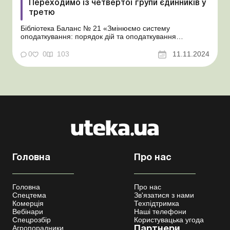
Переходимо із четвертої групи єдинників у
третю
Бібліотека Баланс № 21 «Змінюємо систему
оподаткування: порядок дій та оподаткування
перехідних операцій» Про умови переходу до третьої
групи платників єдиного податку (далі – ЄП) ми
0
0
103
11.11.2024
розповіли в матеріалі «Як перейти із загальної системи
в третю групу єдинників». А тут...
Головна
Про нас
Головна
Про нас
Спецтема
Зв'язатися з нами
Комерція
Техпідтримка
Вебінари
Наші телефони
Спецрозбір
Користувацька угода
Агропорадники
Партнери