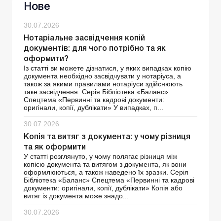
Нове
30.07.2026
Нотаріальне засвідчення копій
документів: для чого потрібно та як
оформити?
Із статті ви можете дізнатися, у яких випадках копію
документа необхідно засвідчувати у нотаріуса, а
також за якими правилами нотаріуси здійснюють
таке засвідчення. Серія Бібліотека «Баланс»
Спецтема «Первинні та кадрові документи:
оригінали, копії, дублікати» У випадках, п...
30.07.2026
Копія та витяг з документа: у чому різниця
та як оформити
У статті розглянуто, у чому полягає різниця між
копією документа та витягом з документа, як вони
оформлюються, а також наведено їх зразки. Серія
Бібліотека «Баланс» Спецтема «Первинні та кадрові
документи: оригінали, копії, дублікати» Копія або
витяг із документа може знадо...
30.07.2026