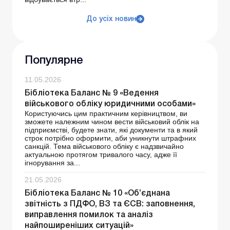
До усіх новин
Популярне
11.05.2026
Бібліотека Баланс № 9 «Ведення
військового обліку юридичними особами»
Користуючись цим практичним керівництвом, ви
зможете належним чином вести військовий облік на
підприємстві, будете знати, які документи та в який
строк потрібно оформити, аби уникнути штрафних
санкцій. Тема військового обліку є надзвичайно
актуальною протягом тривалого часу, адже її
ігнорування за...
21.05.2026
Бібліотека Баланс № 10 «Об’єднана
звітність з ПДФО, ВЗ та ЄСВ: заповнення,
виправлення помилок та аналіз
найпоширеніших ситуацій»