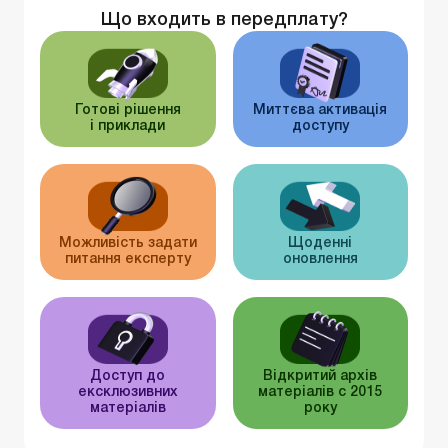
Що входить в передплату?
Готові рішення
Миттєва активація
і приклади
доступу
Можливість задати
Щоденні
питання експерту
оновлення
Доступ до
Відкритий архів
ексклюзивних
матеріалів c 2015
матеріалів
року