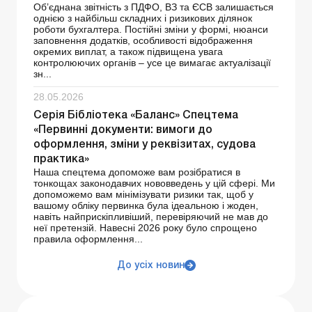
Об’єднана звітність з ПДФО, ВЗ та ЄСВ залишається
однією з найбільш складних і ризикових ділянок
роботи бухгалтера. Постійні зміни у формі, нюанси
заповнення додатків, особливості відображення
окремих виплат, а також підвищена увага
контролюючих органів – усе це вимагає актуалізації
зн...
28.05.2026
Серія Бібліотека «Баланс» Спецтема
«Первинні документи: вимоги до
оформлення, зміни у реквізитах, судова
практика»
Наша спецтема допоможе вам розібратися в
тонкощах законодавчих нововведень у цій сфері. Ми
допоможемо вам мінімізувати ризики так, щоб у
вашому обліку первинка була ідеальною і жоден,
навіть найприскіпливіший, перевіряючий не мав до
неї претензій. Навесні 2026 року було спрощено
правила оформлення...
До усіх новин