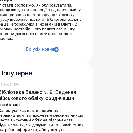
У статті розповімо, як обліковувати та
оподатковувати операції за договорами, у
яких гривнева ціна товару прив’язана до
курсу іноземної валюти. Бібліотека Баланс
№ 11 «Розрахунки в іноземній валюті» В
умовах нестабільного валютного ринку
сторони договорів постачання дедалі
частіш...
До усіх новин
Популярне
11.05.2026
Бібліотека Баланс № 9 «Ведення
військового обліку юридичними
особами»
Користуючись цим практичним
керівництвом, ви зможете належним чином
вести військовий облік на підприємстві,
будете знати, які документи та в який строк
потрібно оформити, аби уникнути