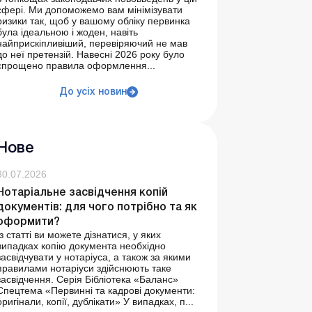
сфері. Ми допоможемо вам мінімізувати
ризики так, щоб у вашому обліку первинка
була ідеальною і жоден, навіть
найприскіпливіший, перевіряючий не мав
до неї претензій. Навесні 2026 року було
спрощено правила оформлення...
До усіх новин
Нове
30.07.2026
Нотаріальне засвідчення копій
документів: для чого потрібно та як
оформити?
Із статті ви можете дізнатися, у яких
випадках копію документа необхідно
засвідчувати у нотаріуса, а також за якими
правилами нотаріуси здійснюють таке
засвідчення. Серія Бібліотека «Баланс»
Спецтема «Первинні та кадрові документи:
оригінали, копії, дублікати» У випадках, п...