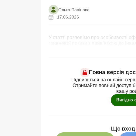
Ольга Папінова
17.06.2026
У статті розповімо про особливості о
гривневої позики з прив’язкою до інва
Повна версія до
Підпишіться на онлайн серві
Отримайте повний доступ бі
вашу ро
Вигідно 
Що вход