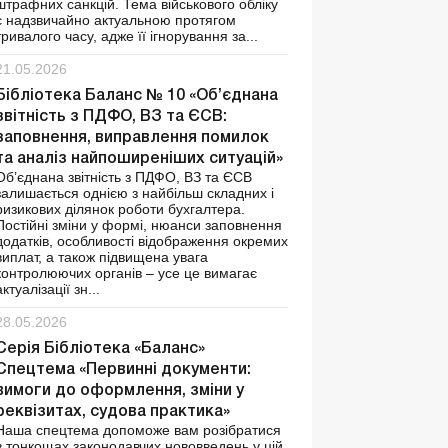
штрафних санкцій. Тема військового обліку
є надзвичайно актуальною протягом
тривалого часу, адже її ігнорування за...
21.05.2026
Бібліотека Баланс № 10 «Об’єднана
звітність з ПДФО, ВЗ та ЄСВ:
заповнення, виправлення помилок
та аналіз найпоширеніших ситуацій»
Об’єднана звітність з ПДФО, ВЗ та ЄСВ
залишається однією з найбільш складних і
ризикових ділянок роботи бухгалтера.
Постійні зміни у формі, нюанси заповнення
додатків, особливості відображення окремих
виплат, а також підвищена увага
контролюючих органів – усе це вимагає
актуалізації зн...
28.05.2026
Серія Бібліотека «Баланс»
Спецтема «Первинні документи:
вимоги до оформлення, зміни у
реквізитах, судова практика»
Наша спецтема допоможе вам розібратися
в тонкощах законодавчих нововведень у цій