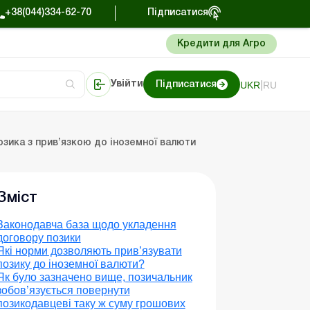
+38(044)334-62-70
Підписатися
Кредити для Агро
|
UKR
RU
Увійти
Підписатися
Портал Баланс-Бюджет
озика з прив’язкою до іноземної валюти
Зміст
Законодавча база щодо укладення
договору позики
Які норми дозволяють прив’язувати
позику до іноземної валюти?
Як було зазначено вище, позичальник
зобов’язується повернути
позикодавцеві таку ж суму грошових