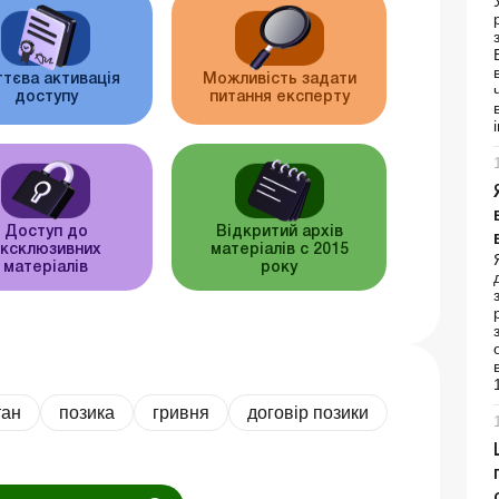
тєва активація
Можливість задати
доступу
питання експерту
Доступ до
Відкритий архів
ксклюзивних
матеріалів c 2015
матеріалів
року
тан
позика
гривня
договір позики