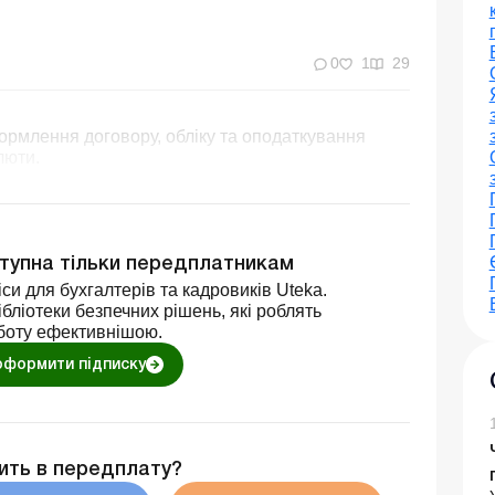
0
1
29
формлення договору, обліку та оподаткування
люти.
ступна тільки передплатникам
си для бухгалтерів та кадровиків Uteka.
бліотеки безпечних рішень, які роблять
боту ефективнішою.
оформити підписку
ить в передплату?