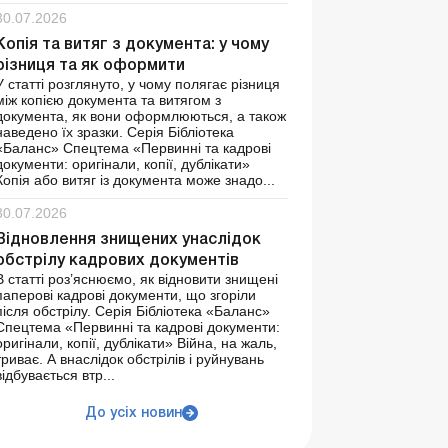
30.07.2026
Копія та витяг з документа: у чому
різниця та як оформити
У статті розглянуто, у чому полягає різниця
між копією документа та витягом з
документа, як вони оформлюються, а також
наведено їх зразки. Серія Бібліотека
«Баланс» Спецтема «Первинні та кадрові
документи: оригінали, копії, дублікати»
Копія або витяг із документа може знадо...
30.07.2026
Відновлення знищених унаслідок
обстрілу кадрових документів
В статті роз’яснюємо, як відновити знищені
паперові кадрові документи, що згоріли
після обстрілу. Серія Бібліотека «Баланс»
Спецтема «Первинні та кадрові документи:
оригінали, копії, дублікати» Війна, на жаль,
триває. А внаслідок обстрілів і руйнувань
відбувається втр...
До усіх новин