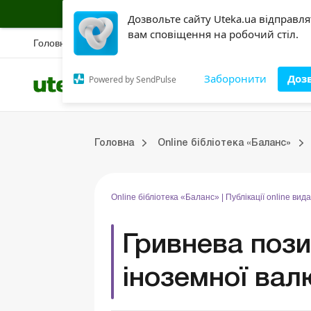
Підписуйся на інформаційну страховку б
Дозвольте сайту Uteka.ua відправл
вам сповіщення на робочий стіл.
Головна
Новини
Вебінари
Спецрозбір
Правова база
Конкурс
Ак
Заборонити
Доз
Powered by SendPulse
Всі категорії
Розділи
Online видання «Баланс»
Online видання «Баланс-Агро»
Online бібліотека «Баланс»
Портал Баланс-Бюджет
Сервіси Баланс-Бюджет
Публікації online видання Бібліотека «Баланс»
Головна
Online бібліотека «Баланс»
Випуски online видання Бібліотека «Баланс»
Портал Баланс-Бюджет
Календар бухгалтера
Дані для розрахунків
Online бібліотека «Баланс»
|
Публікації online ви
Гривнева пози
іноземної вал