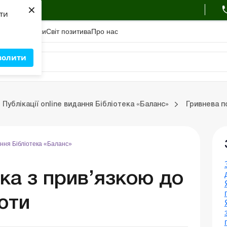
×
ухгалтера
яти
адемiя
Сервіси
Свiт позитива
Про нас
волити
Випуски online видання Бібліотека «Баланс»
Публікації online видання Бібліотека «Баланс»
Гривнева п
дання Бібліотека «Баланс»
ка з прив’язкою до
юти