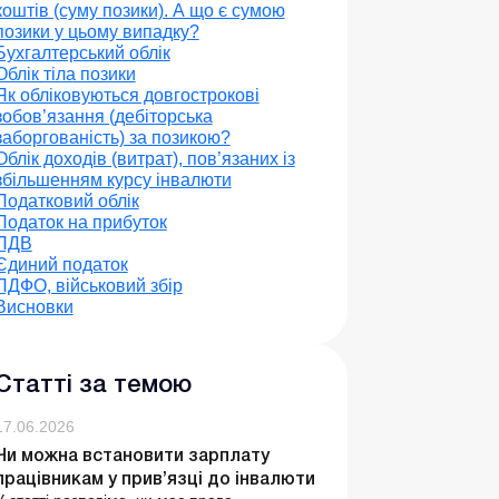
коштів (суму позики). А що є сумою
позики у цьому випадку?
Бухгалтерський облік
Облік тіла позики
Як обліковуються довгострокові
зобов’язання (дебіторська
заборгованість) за позикою?
Облік доходів (витрат), пов’язаних із
збільшенням курсу інвалюти
Податковий облік
Податок на прибуток
ПДВ
Єдиний податок
ПДФО, військовий збір
Висновки
Статті за темою
17.06.2026
Чи можна встановити зарплату
працівникам у прив’язці до інвалюти