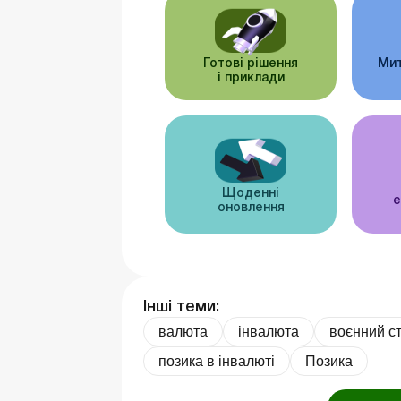
Готові рішення
Мит
і приклади
Щоденні
е
оновлення
Інші теми:
валюта
інвалюта
воєнний с
позика в інвалюті
Позика