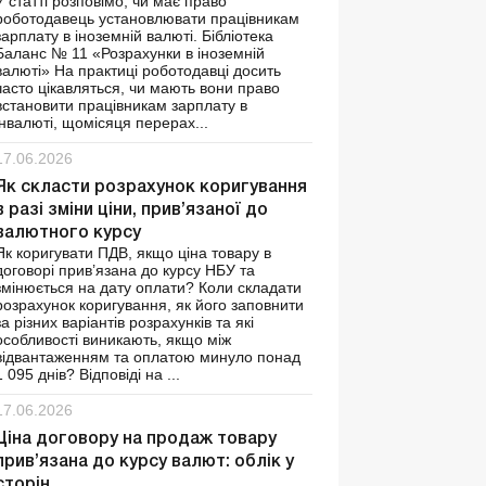
У статті розповімо, чи має право
роботодавець установлювати працівникам
зарплату в іноземній валюті. Бібліотека
Баланс № 11 «Розрахунки в іноземній
валюті» На практиці роботодавці досить
часто цікавляться, чи мають вони право
встановити працівникам зарплату в
інвалюті, щомісяця перерах...
17.06.2026
Як скласти розрахунок коригування
в разі зміни ціни, прив’язаної до
валютного курсу
Як коригувати ПДВ, якщо ціна товару в
договорі прив’язана до курсу НБУ та
змінюється на дату оплати? Коли складати
розрахунок коригування, як його заповнити
за різних варіантів розрахунків та які
особливості виникають, якщо між
відвантаженням та оплатою минуло понад
1 095 днів? Відповіді на ...
17.06.2026
Ціна договору на продаж товару
прив’язана до курсу валют: облік у
сторін