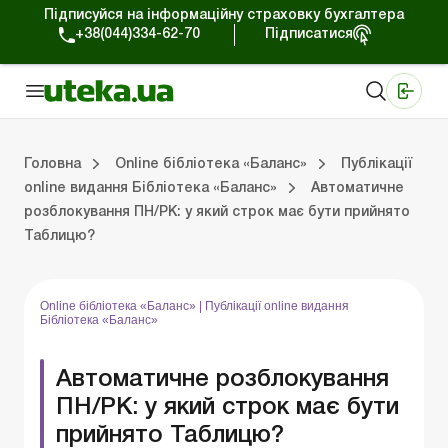
Підписуйся на інформаційну страховку бухгалтера
+38(044)334-62-70
Підписатися
Медичні КНП
Online видання «Баланс»
Online видання «Баланс-Агро»
Online бібліотека «Баланс»
Портал Баланс-Бюджет
Сервіси Баланс-Бюджет
Свiт позитива
На головну “Online бібліотека «Баланс»”
Публікації online видання Бібліотека «Баланс»
Випуски online виданн
Головна
Online бібліотека «Баланс»
Публікації
online видання Бібліотека «Баланс»
Автоматичне
розблокування ПН/РК: у який строк має бути прийнято
Випуски online видання Бібліотека «Баланс»
Портал Баланс-Бюджет
Календар бухгалтера
Дані для розрахунків
Таблицю?
Online бібліотека «Баланс»
|
Публікації online видання
Бібліотека «Баланс»
Автоматичне розблокування
ПН/РК: у який строк має бути
прийнято Таблицю?