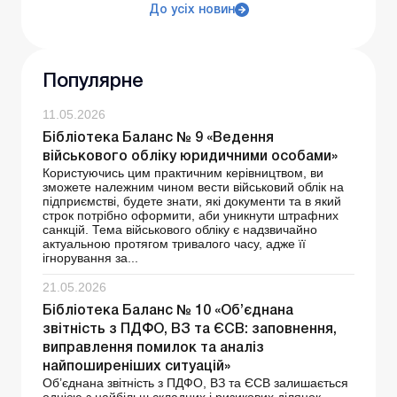
До усіх новин
Популярне
11.05.2026
Бібліотека Баланс № 9 «Ведення
військового обліку юридичними особами»
Користуючись цим практичним керівництвом, ви
зможете належним чином вести військовий облік на
підприємстві, будете знати, які документи та в який
строк потрібно оформити, аби уникнути штрафних
санкцій. Тема військового обліку є надзвичайно
актуальною протягом тривалого часу, адже її
ігнорування за...
21.05.2026
Бібліотека Баланс № 10 «Об’єднана
звітність з ПДФО, ВЗ та ЄСВ: заповнення,
виправлення помилок та аналіз
найпоширеніших ситуацій»
Об’єднана звітність з ПДФО, ВЗ та ЄСВ залишається