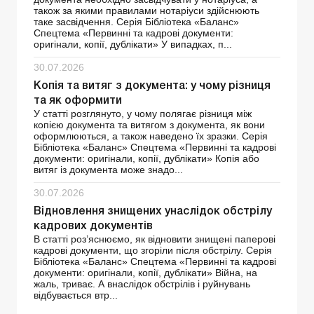
також за якими правилами нотаріуси здійснюють
таке засвідчення. Серія Бібліотека «Баланс»
Спецтема «Первинні та кадрові документи:
оригінали, копії, дублікати» У випадках, п...
30.07.2026
Копія та витяг з документа: у чому різниця
та як оформити
У статті розглянуто, у чому полягає різниця між
копією документа та витягом з документа, як вони
оформлюються, а також наведено їх зразки. Серія
Бібліотека «Баланс» Спецтема «Первинні та кадрові
документи: оригінали, копії, дублікати» Копія або
витяг із документа може знадо...
30.07.2026
Відновлення знищених унаслідок обстрілу
кадрових документів
В статті роз’яснюємо, як відновити знищені паперові
кадрові документи, що згоріли після обстрілу. Серія
Бібліотека «Баланс» Спецтема «Первинні та кадрові
документи: оригінали, копії, дублікати» Війна, на
жаль, триває. А внаслідок обстрілів і руйнувань
відбувається втр...