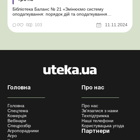
Бібліотека Баланс № 21 «Змінюємо систему
оподаткування: порядок дій та оподаткування
перехідних операцій» Про умови переходу до третьої
групи платників єдиного податку (далі – ЄП) ми
0
0
103
11.11.2024
розповіли в матеріалі «Як перейти із загальної системи
в третю групу єдинників». А тут...
Головна
Про нас
Головна
Про нас
Спецтема
Зв'язатися з нами
Комерція
Техпідтримка
Вебінари
Наші телефони
Спецрозбір
Користувацька угода
Агропорадники
Партнери
Агро