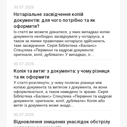
30.07.2026
Нотаріальне засвідчення копій
документів: для чого потрібно та як
оформити?
Із статті ви можете дізнатися, у яких випадках копію
документа необхідно засвідчувати у нотаріуса, а
також за якими правилами нотаріуси здійснюють
таке засвідчення. Серія Бібліотека «Баланс»
Спецтема «Первинні та кадрові документи:
оригінали, копії, дублікати» У випадках, п...
30.07.2026
Копія та витяг з документа: у чому різниця
та як оформити
У статті розглянуто, у чому полягає різниця між
копією документа та витягом з документа, як вони
оформлюються, а також наведено їх зразки. Серія
Бібліотека «Баланс» Спецтема «Первинні та кадрові
документи: оригінали, копії, дублікати» Копія або
витяг із документа може знадо...
30.07.2026
Відновлення знищених унаслідок обстрілу