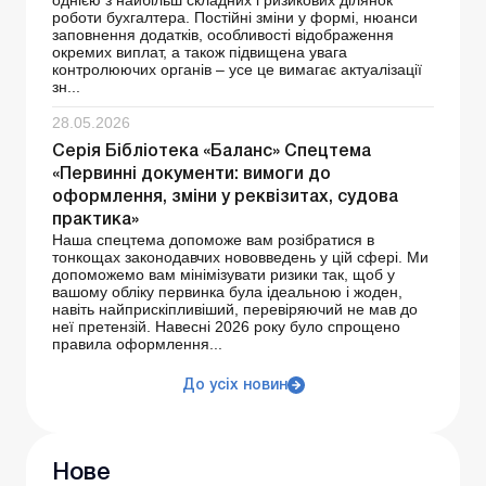
однією з найбільш складних і ризикових ділянок
роботи бухгалтера. Постійні зміни у формі, нюанси
заповнення додатків, особливості відображення
окремих виплат, а також підвищена увага
контролюючих органів – усе це вимагає актуалізації
зн...
28.05.2026
Серія Бібліотека «Баланс» Спецтема
«Первинні документи: вимоги до
оформлення, зміни у реквізитах, судова
практика»
Наша спецтема допоможе вам розібратися в
тонкощах законодавчих нововведень у цій сфері. Ми
допоможемо вам мінімізувати ризики так, щоб у
вашому обліку первинка була ідеальною і жоден,
навіть найприскіпливіший, перевіряючий не мав до
неї претензій. Навесні 2026 року було спрощено
правила оформлення...
До усіх новин
Нове