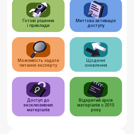
Готові рішення
Миттєва активація
і приклади
доступу
Можливість задати
Щоденні
питання експерту
оновлення
Доступ до
Відкритий архів
ексклюзивних
матеріалів c 2015
матеріалів
року