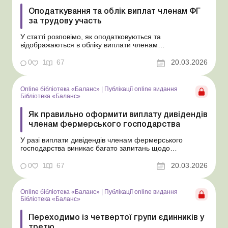
Оподаткування та облік виплат членам ФГ
за трудову участь
У статті розповімо, як оподатковуються та
відображаються в обліку виплати членам
фермерського господарства за їхню трудову участь, які
не є зарплатою та не вважаються дивідендами.
0
1
67
20.03.2026
Бібліотека Баланс № 5 «Дивіденди: інструкція з
оформлення, обліку та оподаткування» На відміну від
осіб, з...
Online бібліотека «Баланс»
|
Публікації online видання
Бібліотека «Баланс»
Як правильно оформити виплату дивідендів
членам фермерського господарства
У разі виплати дивідендів членам фермерського
господарства виникає багато запитань щодо
періодичності таких виплат та їх документального
оформлення. Відповіді на основні з них надамо в цій
0
1
67
20.03.2026
статті. Бібліотека Баланс № 5 «Дивіденди: інструкція з
оформлення, обліку та оподаткування» Поряд...
Online бібліотека «Баланс»
|
Публікації online видання
Бібліотека «Баланс»
Переходимо із четвертої групи єдинників у
третю