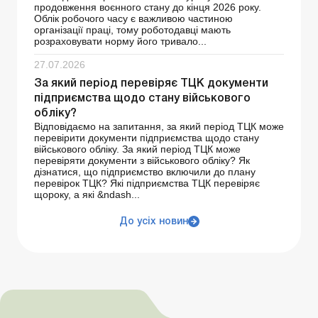
продовження воєнного стану до кінця 2026 року.
Облік робочого часу є важливою частиною
організації праці, тому роботодавці мають
розраховувати норму його тривало...
27.07.2026
За який період перевіряє ТЦК документи
підприємства щодо стану військового
обліку?
Відповідаємо на запитання, за який період ТЦК може
перевірити документи підприємства щодо стану
військового обліку. За який період ТЦК може
перевіряти документи з військового обліку? Як
дізнатися, що підприємство включили до плану
перевірок ТЦК? Які підприємства ТЦК перевіряє
щороку, а які &ndash...
До усіх новин