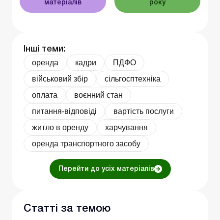
матеріалів
року
Інші теми:
оренда
кадри
ПДФО
військовий збір
сільгосптехніка
оплата
воєнний стан
питання-відповіді
вартість послуги
житло в оренду
харчування
оренда транспортного засобу
Перейти до усіх матеріалів
Статті за темою