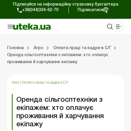
Підписуйся на інформаційну страховку бухгалтера
+38(044)334-62-70
Підписатися
Медичні КНП
Online видання «Баланс»
Online видання «Баланс-Агро»
Online бібліотека «Баланс»
Портал Баланс-Бюджет
Сервіси Баланс-Бюджет
Свiт позитива
Оподаткування та бухоблік сільгосппідприємств
Фермерське господарство
Школа бухгалтера с/г галузі
Галузевий бухгалтерський облік в С/Г
Перевірки с/г підприємств
Головна
Агро
Оплата праці та кадри в С/Г
Оренда сільгосптехніки з екіпажем: хто оплачує
проживання й харчування екіпажу
лік сільгосппідприємств
арство
/Г
ємств
Земля та земельні правовідносини
Юридичні консультації
Спецвипуски для агропідприємств
Блог редакції Uteka-Агро
Господарські операції в агросекто
Оплата праці та кадри в С
Державна підтримка та інвестиції
Розрахунки в С/Г
Агро
|
Оплата праці та кадри в С/Г
Оренда сільгосптехніки з
екіпажем: хто оплачує
проживання й харчування
екіпажу