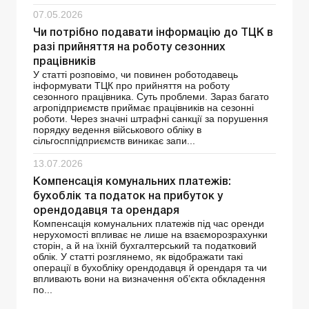
07.05.2026
Чи потрібно подавати інформацію до ТЦК в
разі прийняття на роботу сезонних
працівників
У статті розповімо, чи повинен роботодавець
інформувати ТЦК про прийняття на роботу
сезонного працівника. Суть проблеми. Зараз багато
агропідприємств приймає працівників на сезонні
роботи. Через значні штрафні санкції за порушення
порядку ведення військового обліку в
сільгосппідприємств виникає запи...
13.07.2026
Компенсація комунальних платежів:
бухоблік та податок на прибуток у
орендодавця та орендаря
Компенсація комунальних платежів під час оренди
нерухомості впливає не лише на взаєморозрахунки
сторін, а й на їхній бухгалтерський та податковий
облік. У статті розглянемо, як відображати такі
операції в бухобліку орендодавця й орендаря та чи
впливають вони на визначення об’єкта обкладення
по...