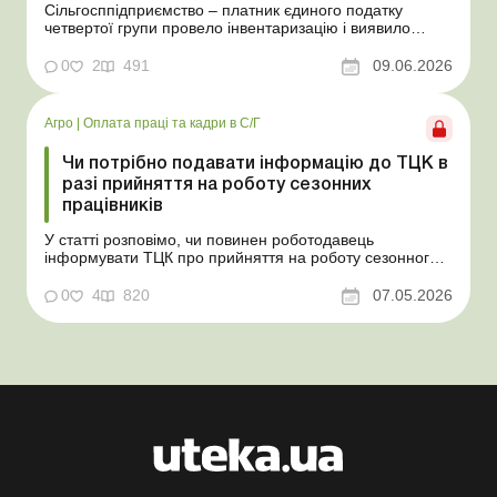
Сільгосппідприємство – платник єдиного податку
четвертої групи провело інвентаризацію і виявило
надлишки не оприбуткованих під час придбання
товарів, продукції власного виробництва, а також
0
2
491
09.06.2026
основних засобів (далі – ОЗ). Як вплинуть такі
надлишки при їх оприбуткуванні на частку сільгоспто...
Агро
|
Оплата праці та кадри в С/Г
Чи потрібно подавати інформацію до ТЦК в
разі прийняття на роботу сезонних
працівників
У статті розповімо, чи повинен роботодавець
інформувати ТЦК про прийняття на роботу сезонного
працівника. Суть проблеми. Зараз багато
агропідприємств приймає працівників на сезонні
0
4
820
07.05.2026
роботи. Через значні штрафні санкції за порушення
порядку ведення військового обліку в
сільгосппідприємств виникає запи...