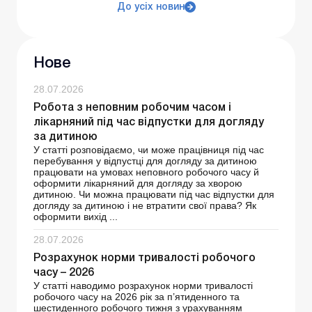
До усіх новин
Нове
28.07.2026
Робота з неповним робочим часом і
лікарняний під час відпустки для догляду
за дитиною
У статті розповідаємо, чи може працівниця під час
перебування у відпустці для догляду за дитиною
працювати на умовах неповного робочого часу й
оформити лікарняний для догляду за хворою
дитиною. Чи можна працювати під час відпустки для
догляду за дитиною і не втратити свої права? Як
оформити вихід ...
28.07.2026
Розрахунок норми тривалості робочого
часу – 2026
У статті наводимо розрахунок норми тривалості
робочого часу на 2026 рік за п’ятиденного та
шестиденного робочого тижня з урахуванням