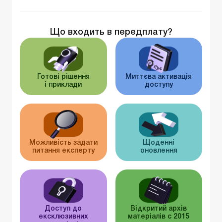
Що входить в передплату?
Готові рішення
Миттєва активація
і приклади
доступу
Можливість задати
Щоденні
питання експерту
оновлення
Доступ до
Відкритий архів
ексклюзивних
матеріалів c 2015