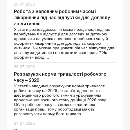
28.07.2026
Робота з неповним робочим часом і
лікарняний під час відпустки для догляду
за дитиною
У статті розповідаємо, чи може працівниця під час
перебування у відпустці для догляду за дитиною
працювати на умовах неповного робочого часу й
оформити лікарняний для догляду за хворою
дитиною. Чи можна працювати під час відпустки для
догляду за дитиною і не втратити свої права? Як
оформити вихід ...
28.07.2026
Розрахунок норми тривалості робочого
часу – 2026
У статті наводимо розрахунок норми тривалості
робочого часу на 2026 рік за п’ятиденного та
шестиденного робочого тижня з урахуванням
продовження воєнного стану до кінця 2026 року.
Облік робочого часу є важливою частиною
організації праці, тому роботодавці мають
розраховувати норму його тривало...
24.07.2026