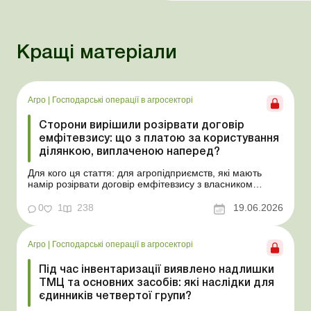
Кращі матеріали
Агро
|
Господарські операції в агросекторі
Сторони вирішили розірвати договір
емфітевзису: що з платою за користування
ділянкою, виплаченою наперед?
Для кого ця стаття: для агропідприємств, які мають
намір розірвати договір емфітевзису з власником
земельної ділянки за взаємною згодою. Ускладнімо цю
ситуацію тим, що плата за користування земельною
0
1
238
19.06.2026
ділянкою була виплачена власнику наперед за декілька
років. У такому разі перед емфітевтом і власник...
Агро
|
Господарські операції в агросекторі
Під час інвентаризації виявлено надлишки
ТМЦ та основних засобів: які наслідки для
єдинників четвертої групи?