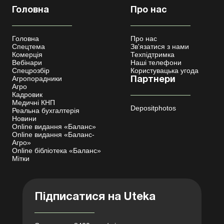
Головна
Про нас
Головна
Про нас
Спецтема
Зв'язатися з нами
Комерція
Техпідтримка
Вебінари
Наші телефони
Спецрозбір
Користувацька угода
Агропорадники
Партнери
Агро
Кадровик
Медичні КНП
Depositphotos
Реальна бухгалтерія
Новини
Online видання «Баланс»
Online видання «Баланс-
Агро»
Online бібліотека «Баланс»
Мітки
Підписатися на Uteka