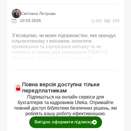
Світлана Лістрова
10.03.2026
0
0
159
З’ясовуємо, чи може підприємство, яке орендує
сільгосптехніку з екіпажем, оплатити
проживання та харчування екіпажу та чи
потрібно в такому разі утримувати ПДФО та
військовий збір із вартості цих послуг.
Повна версія доступна тільки
передплатникам
Підпишіться на онлайн сервіси для
бухгалтерів та кадровиків Uteka. Отримайте
повний доступ бібліотеки безпечних рішень, які
роблять вашу роботу ефективнішою.
Вигідно оформити підписку