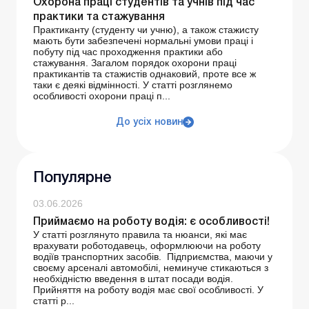
Охорона праці студентів та учнів під час
практики та стажування
Практиканту (студенту чи учню), а також стажисту
мають бути забезпечені нормальні умови праці і
побуту під час проходження практики або
стажування. Загалом порядок охорони праці
практикантів та стажистів однаковий, проте все ж
таки є деякі відмінності. У статті розглянемо
особливості охорони праці п...
До усіх новин
Популярне
03.06.2026
Приймаємо на роботу водія: є особливості!
У статті розглянуто правила та нюанси, які має
врахувати роботодавець, оформлюючи на роботу
водіїв транспортних засобів. Підприємства, маючи у
своєму арсеналі автомобілі, неминуче стикаються з
необхідністю введення в штат посади водія.
Прийняття на роботу водія має свої особливості. У
статті р...