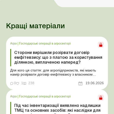
Кращі матеріали
Агро
|
Господарські операції в агросекторі
Сторони вирішили розірвати договір
емфітевзису: що з платою за користування
ділянкою, виплаченою наперед?
Для кого ця стаття: для агропідприємств, які мають
намір розірвати договір емфітевзису з власником
земельної ділянки за взаємною згодою. Ускладнімо цю
ситуацію тим, що плата за користування земельною
0
1
238
19.06.2026
ділянкою була виплачена власнику наперед за декілька
років. У такому разі перед емфітевтом і власник...
Агро
|
Господарські операції в агросекторі
Під час інвентаризації виявлено надлишки
ТМЦ та основних засобів: які наслідки для