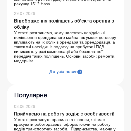
рахунку 151? Назв...
29.07.2026
Відображення поліпшень об’єкта оренди в
обліку
У статті розглянемо, кому належать невіддільні
поліпшення орендованого майна, як умови договору
впливають на їх облік в орендаря та орендодавця, а
також які наслідки із податку на прибуток і ПДВ
виникають у разі компенсації або безоплатної
передачі таких поліпшень. Основні засоби: ремонти,
модерніза...
До усіх новин
Популярне
03.06.2026
Приймаємо на роботу водія: є особливості!
У статті розглянуто правила та нюанси, які має
врахувати роботодавець, оформлюючи на роботу
водіїв транспортних засобів. Підприємства, маючи у