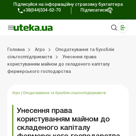
Підписуйся на інформаційну страховку бухгалтера
+38(044)334-62-70
Підписатися
Медичні КНП
Online видання «Баланс»
Online видання «Баланс-Агро»
Online бібліотека «Баланс»
Портал Баланс-Бюджет
Сервіси Баланс-Бюджет
Свiт позитива
Оподаткування та бухоблік сільгосппідприємств
Фермерське господарство
Школа бухгалтера с/г галузі
Галузевий бухгалтерський облік в С/Г
Перевірки с/г підприємств
Головна
Агро
Оподаткування та бухоблік
сільгосппідприємств
Унесення права
користуванням майном до складеного капіталу
лік сільгосппідприємств
арство
/Г
ємств
Земля та земельні правовідносини
Юридичні консультації
Спецвипуски для агропідприємств
Блог редакції Uteka-Агро
Господарські операції в агросекто
Оплата праці та кадри в С
Державна підтримка та інвестиції
Розрахунки в С/Г
фермерського господарства
Агро
|
Оподаткування та бухоблік сільгосппідприємств
Унесення права
користуванням майном до
складеного капіталу