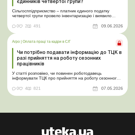
єдинників четвертої групи?
Сільгосппідприємство – платник єдиного податку
четвертої групи провело інвентаризацію і виявило
надлишки не оприбуткованих під час придбання
товарів, продукції власного виробництва, а також
0
2
491
09.06.2026
основних засобів (далі – ОЗ). Як вплинуть такі
надлишки при їх оприбуткуванні на частку сільгоспто...
Агро
|
Оплата праці та кадри в С/Г
Чи потрібно подавати інформацію до ТЦК в
разі прийняття на роботу сезонних
працівників
У статті розповімо, чи повинен роботодавець
інформувати ТЦК про прийняття на роботу сезонного
працівника. Суть проблеми. Зараз багато
агропідприємств приймає працівників на сезонні
0
4
821
07.05.2026
роботи. Через значні штрафні санкції за порушення
порядку ведення військового обліку в
сільгосппідприємств виникає запи...