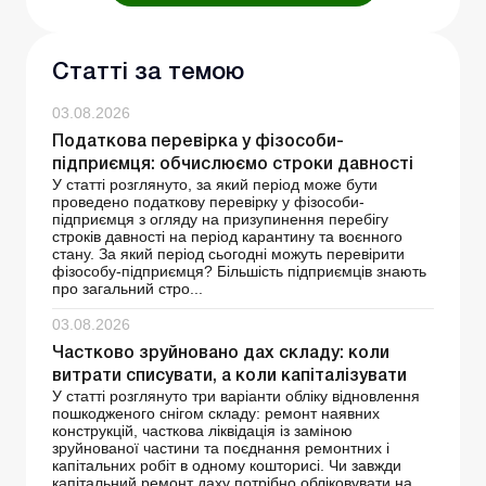
Статті за темою
03.08.2026
Податкова перевірка у фізособи-
підприємця: обчислюємо строки давності
У статті розглянуто, за який період може бути
проведено податкову перевірку у фізособи-
підприємця з огляду на призупинення перебігу
строків давності на період карантину та воєнного
стану. За який період сьогодні можуть перевірити
фізособу-підприємця? Більшість підприємців знають
про загальний стро...
03.08.2026
Частково зруйновано дах складу: коли
витрати списувати, а коли капіталізувати
У статті розглянуто три варіанти обліку відновлення
пошкодженого снігом складу: ремонт наявних
конструкцій, часткова ліквідація із заміною
зруйнованої частини та поєднання ремонтних і
капітальних робіт в одному кошторисі. Чи завжди
капітальний ремонт даху потрібно обліковувати на