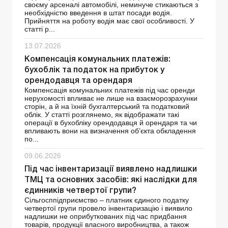
своєму арсеналі автомобілі, неминуче стикаються з
необхідністю введення в штат посади водія.
Прийняття на роботу водія має свої особливості. У
статті р...
13.07.2026
Компенсація комунальних платежів:
бухоблік та податок на прибуток у
орендодавця та орендаря
Компенсація комунальних платежів під час оренди
нерухомості впливає не лише на взаєморозрахунки
сторін, а й на їхній бухгалтерський та податковий
облік. У статті розглянемо, як відображати такі
операції в бухобліку орендодавця й орендаря та чи
впливають вони на визначення об’єкта обкладення
по...
09.06.2026
Під час інвентаризації виявлено надлишки
ТМЦ та основних засобів: які наслідки для
єдинників четвертої групи?
Сільгосппідприємство – платник єдиного податку
четвертої групи провело інвентаризацію і виявило
надлишки не оприбуткованих під час придбання
товарів, продукції власного виробництва, а також