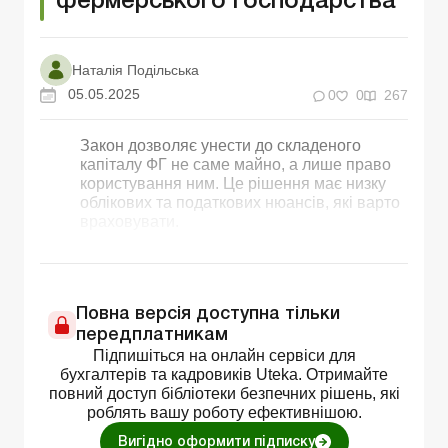
фермерського господарства
Наталія Подільська
05.05.2025
0
0
267
Закон дозволяє унести до складеного
капіталу ФГ не саме майно, а лише право
користування ним. Це рішення має низку
облікових та податкових нюансів, які варто
враховувати.
Повна версія доступна тільки
передплатникам
Підпишіться на онлайн сервіси для
бухгалтерів та кадровиків Uteka. Отримайте
повний доступ бібліотеки безпечних рішень, які
роблять вашу роботу ефективнішою.
Вигідно оформити підписку