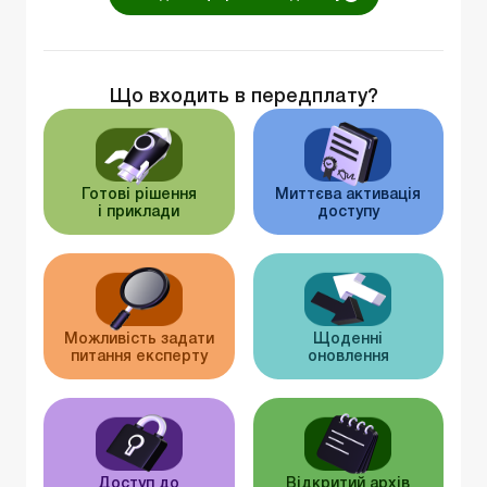
Що входить в передплату?
Готові рішення
Миттєва активація
і приклади
доступу
Можливість задати
Щоденні
питання експерту
оновлення
Доступ до
Відкритий архів