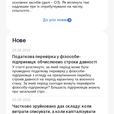
основних засобів (далі – ОЗ). Як вплинуть такі
надлишки при їх оприбуткуванні на частку
сільгоспто...
До усіх новин
Нове
03.08.2026
Податкова перевірка у фізособи-
підприємця: обчислюємо строки давності
У статті розглянуто, за який період може бути
проведено податкову перевірку у фізособи-
підприємця з огляду на призупинення перебігу
строків давності на період карантину та воєнного
стану. За який період сьогодні можуть перевірити
фізособу-підприємця? Більшість підприємців знають
про загальний стро...
03.08.2026
Частково зруйновано дах складу: коли
витрати списувати, а коли капіталізувати