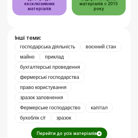
ексклюзивних
матеріалів c 2015
матеріалів
року
Інші теми:
господарська діяльність
воєнний стан
майно
приклад
бухгалтерські проведення
фермерські господарства
право користування
зразок заповнення
Фермерське господарство
капітал
бухоблік с/г
зразок
Перейти до усіх матеріалів