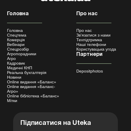
Головна
Про нас
Головна
Про нас
Спецтема
Зв'язатися з нами
Комерція
Техпідтримка
Вебінари
Наші телефони
Спецрозбір
Користувацька угода
Агропорадники
Партнери
Агро
Кадровик
Медичні КНП
Depositphotos
Реальна бухгалтерія
Новини
Online видання «Баланс»
Online видання «Баланс-
Агро»
Online бібліотека «Баланс»
Мітки
Підписатися на Uteka