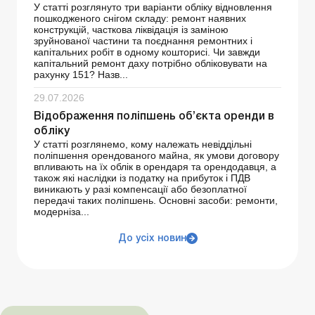
У статті розглянуто три варіанти обліку відновлення
пошкодженого снігом складу: ремонт наявних
конструкцій, часткова ліквідація із заміною
зруйнованої частини та поєднання ремонтних і
капітальних робіт в одному кошторисі. Чи завжди
капітальний ремонт даху потрібно обліковувати на
рахунку 151? Назв...
29.07.2026
Відображення поліпшень об’єкта оренди в
обліку
У статті розглянемо, кому належать невіддільні
поліпшення орендованого майна, як умови договору
впливають на їх облік в орендаря та орендодавця, а
також які наслідки із податку на прибуток і ПДВ
виникають у разі компенсації або безоплатної
передачі таких поліпшень. Основні засоби: ремонти,
модерніза...
До усіх новин