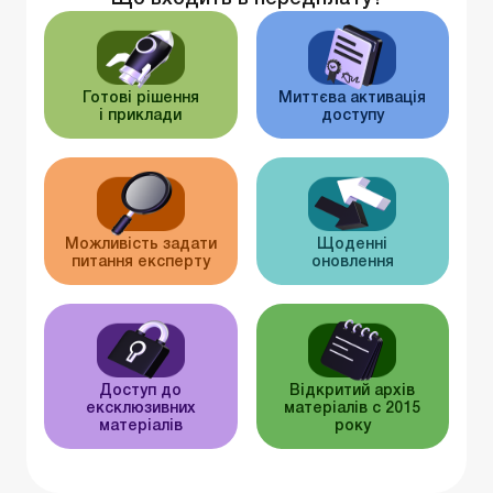
Готові рішення
Миттєва активація
і приклади
доступу
Можливість задати
Щоденні
питання експерту
оновлення
Доступ до
Відкритий архів
ексклюзивних
матеріалів c 2015
матеріалів
року