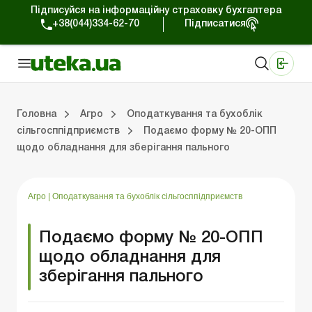
Підписуйся на інформаційну страховку бухгалтера
+38(044)334-62-70
Підписатися
Медичні КНП
Online видання «Баланс»
Online видання «Баланс-Агро»
Online бібліотека «Баланс»
Портал Баланс-Бюджет
Сервіси Баланс-Бюджет
Свiт позитива
Оподаткування та бухоблік сільгосппідприємств
Фермерське господарство
Школа бухгалтера с/г галузі
Галузевий бухгалтерський облік в С/Г
Перевірки с/г підприємств
Головна
Агро
Оподаткування та бухоблік
сільгосппідприємств
Подаємо форму № 20-ОПП
щодо обладнання для зберігання пального
лік сільгосппідприємств
арство
/Г
ємств
Земля та земельні правовідносини
Юридичні консультації
Спецвипуски для агропідприємств
Блог редакції Uteka-Агро
Господарські операції в агросекто
Оплата праці та кадри в С
Державна підтримка та інвестиції
Розрахунки в С/Г
Агро
|
Оподаткування та бухоблік сільгосппідприємств
Подаємо форму № 20-ОПП
щодо обладнання для
зберігання пального