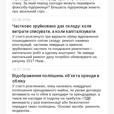
стану. За який період сьогодні можуть перевірити
фізособу-підприємця? Більшість підприємців знають
про загальний стро...
03.08.2026
Частково зруйновано дах складу: коли
витрати списувати, а коли капіталізувати
У статті розглянуто три варіанти обліку відновлення
пошкодженого снігом складу: ремонт наявних
конструкцій, часткова ліквідація із заміною
зруйнованої частини та поєднання ремонтних і
капітальних робіт в одному кошторисі. Чи завжди
капітальний ремонт даху потрібно обліковувати на
рахунку 151? Назв...
29.07.2026
Відображення поліпшень об’єкта оренди в
обліку
У статті розглянемо, кому належать невіддільні
поліпшення орендованого майна, як умови договору
впливають на їх облік в орендаря та орендодавця, а
також які наслідки із податку на прибуток і ПДВ
виникають у разі компенсації або безоплатної
передачі таких поліпшень. Основні засоби: ремонти,
модерніза...