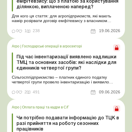
емфітевзису: що з платою за користування
ділянкою, виплаченою наперед?
Для кого ця стаття: для агропідприємств, які мають
намір розірвати договір емфітевзису з власником
земельної ділянки за взаємною згодою. Ускладнімо цю
ситуацію тим, що плата за користування земельною
0
1
238
19.06.2026
ділянкою була виплачена власнику наперед за декілька
років. У такому разі перед емфітевтом і власник...
Агро
|
Господарські операції в агросекторі
Під час інвентаризації виявлено надлишки
ТМЦ та основних засобів: які наслідки для
єдинників четвертої групи?
Сільгосппідприємство – платник єдиного податку
четвертої групи провело інвентаризацію і виявило
надлишки не оприбуткованих під час придбання
товарів, продукції власного виробництва, а також
0
2
491
09.06.2026
основних засобів (далі – ОЗ). Як вплинуть такі
надлишки при їх оприбуткуванні на частку сільгоспто...
Агро
|
Оплата праці та кадри в С/Г
Чи потрібно подавати інформацію до ТЦК в
разі прийняття на роботу сезонних
працівників