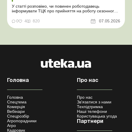
У статті розповімо, чи повинен роботодавець
інформувати ТЦК про прийняття на роботу сезонного
працівника. Суть проблеми. Зараз багато
агропідприємств приймає працівників на сезонні
0
4
820
07.05.2026
роботи. Через значні штрафні санкції за порушення
порядку ведення військового обліку в
сільгосппідприємств виникає запи...
Головна
Про нас
Головна
Про нас
Спецтема
Зв'язатися з нами
Комерція
Техпідтримка
Вебінари
Наші телефони
Спецрозбір
Користувацька угода
Агропорадники
Партнери
Агро
Кадровик