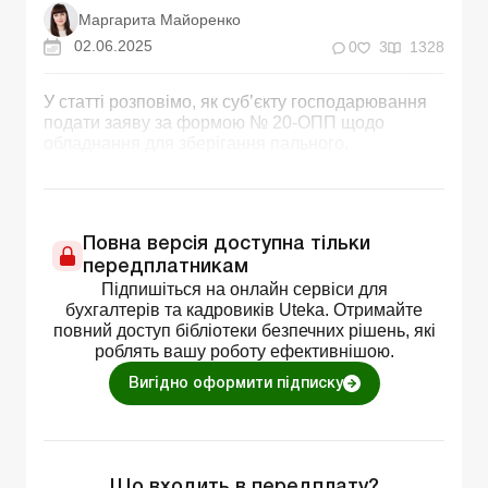
Маргарита Майоренко
02.06.2025
0
3
1328
У статті розповімо, як суб’єкту господарювання
подати заяву за формою № 20-ОПП щодо
обладнання для зберігання пального.
Повна версія доступна тільки
передплатникам
Підпишіться на онлайн сервіси для
бухгалтерів та кадровиків Uteka. Отримайте
повний доступ бібліотеки безпечних рішень, які
роблять вашу роботу ефективнішою.
Вигідно оформити підписку
Що входить в передплату?