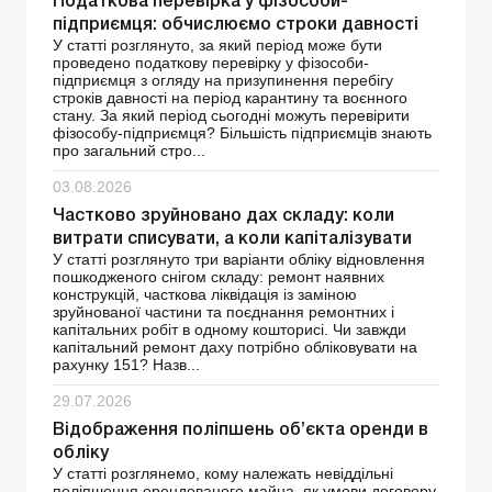
Податкова перевірка у фізособи-
підприємця: обчислюємо строки давності
У статті розглянуто, за який період може бути
проведено податкову перевірку у фізособи-
підприємця з огляду на призупинення перебігу
строків давності на період карантину та воєнного
стану. За який період сьогодні можуть перевірити
фізособу-підприємця? Більшість підприємців знають
про загальний стро...
03.08.2026
Частково зруйновано дах складу: коли
витрати списувати, а коли капіталізувати
У статті розглянуто три варіанти обліку відновлення
пошкодженого снігом складу: ремонт наявних
конструкцій, часткова ліквідація із заміною
зруйнованої частини та поєднання ремонтних і
капітальних робіт в одному кошторисі. Чи завжди
капітальний ремонт даху потрібно обліковувати на
рахунку 151? Назв...
29.07.2026
Відображення поліпшень об’єкта оренди в
обліку
У статті розглянемо, кому належать невіддільні
поліпшення орендованого майна, як умови договору