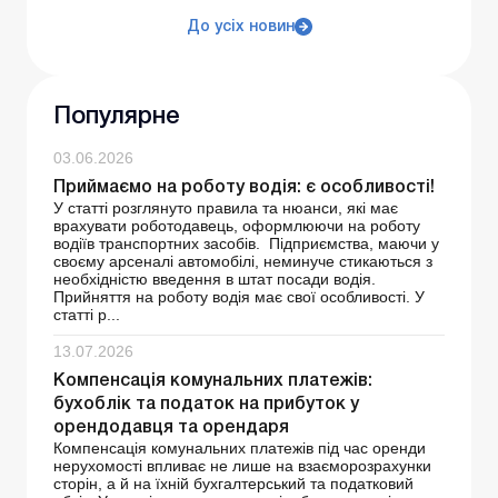
До усіх новин
Популярне
03.06.2026
Приймаємо на роботу водія: є особливості!
У статті розглянуто правила та нюанси, які має
врахувати роботодавець, оформлюючи на роботу
водіїв транспортних засобів. Підприємства, маючи у
своєму арсеналі автомобілі, неминуче стикаються з
необхідністю введення в штат посади водія.
Прийняття на роботу водія має свої особливості. У
статті р...
13.07.2026
Компенсація комунальних платежів:
бухоблік та податок на прибуток у
орендодавця та орендаря
Компенсація комунальних платежів під час оренди
нерухомості впливає не лише на взаєморозрахунки
сторін, а й на їхній бухгалтерський та податковий