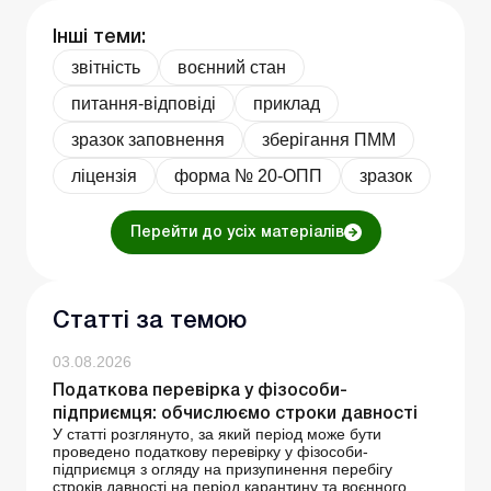
Інші теми:
звітність
воєнний стан
питання-відповіді
приклад
зразок заповнення
зберігання ПММ
ліцензія
форма № 20-ОПП
зразок
Перейти до усіх матеріалів
Статті за темою
03.08.2026
Податкова перевірка у фізособи-
підприємця: обчислюємо строки давності
У статті розглянуто, за який період може бути
проведено податкову перевірку у фізособи-
підприємця з огляду на призупинення перебігу
строків давності на період карантину та воєнного