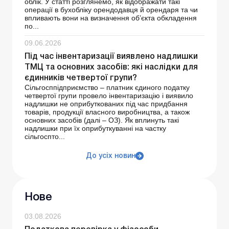
облік. У статті розглянемо, як відображати такі
операції в бухобліку орендодавця й орендаря та чи
впливають вони на визначення об’єкта обкладення
по...
09.06.2026
Під час інвентаризації виявлено надлишки
ТМЦ та основних засобів: які наслідки для
єдинників четвертої групи?
Сільгосппідприємство – платник єдиного податку
четвертої групи провело інвентаризацію і виявило
надлишки не оприбуткованих під час придбання
товарів, продукції власного виробництва, а також
основних засобів (далі – ОЗ). Як вплинуть такі
надлишки при їх оприбуткуванні на частку
сільгоспто...
До усіх новин
Нове
03.08.2026