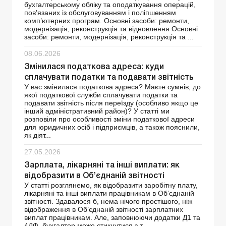
бухгалтерському обліку та оподаткування операцій,
пов’язаних із обслуговуванням і поліпшенням
комп’ютерних програм. Основні засоби: ремонти,
модернізація, реконструкція та відновлення Основні
засоби: ремонти, модернізація, реконструкція та ...
08.06.2026
Змінилася податкова адреса: куди
сплачувати податки та подавати звітність
У вас змінилася податкова адреса? Маєте сумнів, до
якої податкової служби сплачувати податки та
подавати звітність після переїзду (особливо якщо це
інший адміністративний район)? У статті ми
розповіли про особливості зміни податкової адреси
для юридичних осіб і підприємців, а також пояснили,
як діят...
27.05.2026
Зарплата, лікарняні та інші виплати: як
відобразити в Об’єднаній звітності
У статті розглянемо, як відобразити заробітну плату,
лікарняні та інші виплати працівникам в Об’єднаній
звітності. Здавалося б, нема нічого простішого, ніж
відображення в Об’єднаній звітності зарплатних
виплат працівникам. Але, заповнюючи додатки Д1 та
4ДФ, бухгалтер може стикнутися з т...