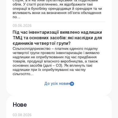
сторін, а й на їхній бухгалтерський та податковий
облік. У статті розглянемо, як відображати такі
операції в бухобліку орендодавця й орендаря та чи
впливають вони на визначення об’єкта обкладення
по...
09.06.2026
Під час інвентаризації виявлено надлишки
ТМЦ та основних засобів: які наслідки для
єдинників четвертої групи?
Сільгосппідприємство – платник єдиного податку
четвертої групи провело інвентаризацію і виявило
надлишки не оприбуткованих під час придбання
товарів, продукції власного виробництва, а також
основних засобів (далі – ОЗ). Як вплинуть такі
надлишки при їх оприбуткуванні на частку
сільгоспто...
До усіх новин
Нове
03.08.2026