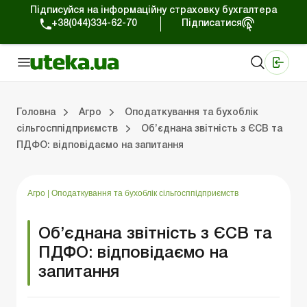
Підписуйся на інформаційну страховку бухгалтера
+38(044)334-62-70
Підписатися
Медичні КНП
Online видання «Баланс»
Online видання «Баланс-Агро»
Online бібліотека «Баланс»
Портал Баланс-Бюджет
Сервіси Баланс-Бюджет
Свiт позитива
Оподаткування та бухоблік сільгосппідприємств
Фермерське господарство
Школа бухгалтера с/г галузі
Галузевий бухгалтерський облік в С/Г
Перевірки с/г підприємств
Головна
Агро
Оподаткування та бухоблік
сільгосппідприємств
Об’єднана звітність з ЄСВ та
ПДФО: відповідаємо на запитання
лік сільгосппідприємств
арство
/Г
ємств
Земля та земельні правовідносини
Юридичні консультації
Спецвипуски для агропідприємств
Блог редакції Uteka-Агро
Господарські операції в агросекто
Оплата праці та кадри в С
Державна підтримка та інвестиції
Розрахунки в С/Г
Агро
|
Оподаткування та бухоблік сільгосппідприємств
Об’єднана звітність з ЄСВ та
ПДФО: відповідаємо на
запитання