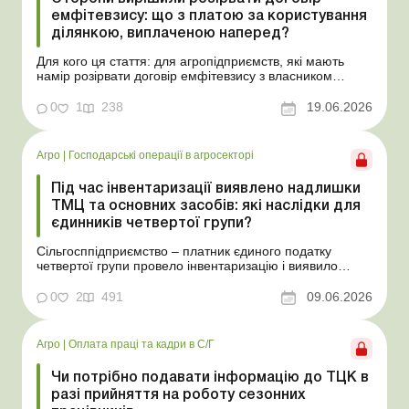
емфітевзису: що з платою за користування
ділянкою, виплаченою наперед?
Для кого ця стаття: для агропідприємств, які мають
намір розірвати договір емфітевзису з власником
земельної ділянки за взаємною згодою. Ускладнімо цю
ситуацію тим, що плата за користування земельною
0
1
238
19.06.2026
ділянкою була виплачена власнику наперед за декілька
років. У такому разі перед емфітевтом і власник...
Агро
|
Господарські операції в агросекторі
Під час інвентаризації виявлено надлишки
ТМЦ та основних засобів: які наслідки для
єдинників четвертої групи?
Сільгосппідприємство – платник єдиного податку
четвертої групи провело інвентаризацію і виявило
надлишки не оприбуткованих під час придбання
товарів, продукції власного виробництва, а також
0
2
491
09.06.2026
основних засобів (далі – ОЗ). Як вплинуть такі
надлишки при їх оприбуткуванні на частку сільгоспто...
Агро
|
Оплата праці та кадри в С/Г
Чи потрібно подавати інформацію до ТЦК в
разі прийняття на роботу сезонних