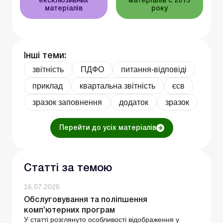
ексклюзивних
матеріалів c 2015
матеріалів
року
Інші теми:
звітність
ПДФО
питання-відповіді
приклад
квартальна звітність
єсв
зразок заповнення
додаток
зразок
Перейти до усіх матеріалів
Статті за темою
16.07.2026
Обслуговування та поліпшення
комп’ютерних програм
У статті розглянуто особливості відображення у