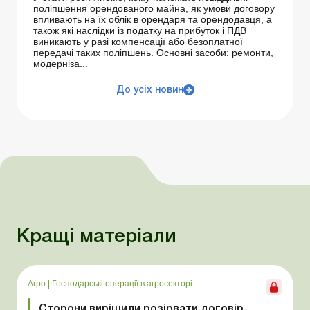
поліпшення орендованого майна, як умови договору
впливають на їх облік в орендаря та орендодавця, а
також які наслідки із податку на прибуток і ПДВ
виникають у разі компенсації або безоплатної
передачі таких поліпшень. Основні засоби: ремонти,
модерніза...
До усіх новин
Кращі матеріали
Агро
|
Господарські операції в агросекторі
Сторони вирішили розірвати договір