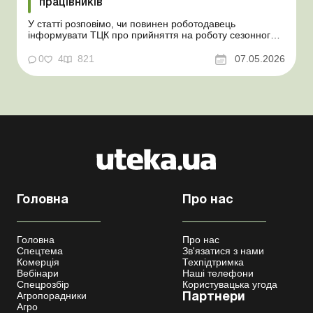
працівників
У статті розповімо, чи повинен роботодавець
інформувати ТЦК про прийняття на роботу сезонного
працівника. Суть проблеми. Зараз багато
агропідприємств приймає працівників на сезонні
0
4
821
07.05.2026
роботи. Через значні штрафні санкції за порушення
порядку ведення військового обліку в
сільгосппідприємств виникає запи...
Головна
Про нас
Головна
Про нас
Спецтема
Зв'язатися з нами
Комерція
Техпідтримка
Вебінари
Наші телефони
Спецрозбір
Користувацька угода
Агропорадники
Партнери
Агро