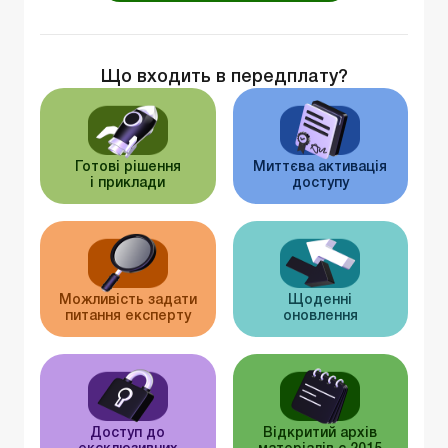
Що входить в передплату?
Готові рішення
Миттєва активація
і приклади
доступу
Можливість задати
Щоденні
питання експерту
оновлення
Доступ до
Відкритий архів