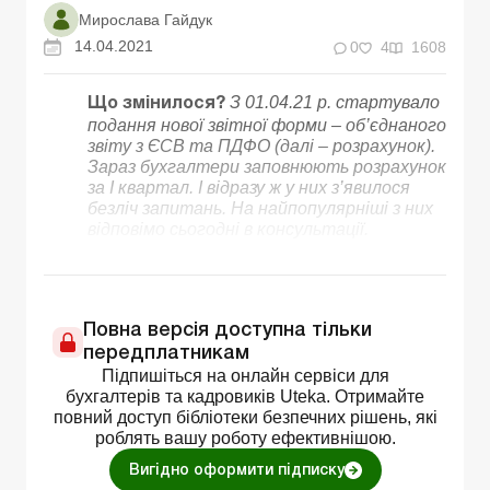
Мирослава Гайдук
14.04.2021
0
4
1608
З 01.04.21 р. стартувало
Що змінилося?
подання нової звітної форми – об’єднаного
звіту з ЄСВ та ПДФО (далі – розрахунок).
Зараз бухгалтери заповнюють розрахунок
за I квартал. І відразу ж у них з’явилося
безліч запитань. На найпопулярніші з них
відповімо сьогодні в консультації.
Повна версія доступна тільки
передплатникам
Підпишіться на онлайн сервіси для
бухгалтерів та кадровиків Uteka. Отримайте
повний доступ бібліотеки безпечних рішень, які
роблять вашу роботу ефективнішою.
Вигідно оформити підписку