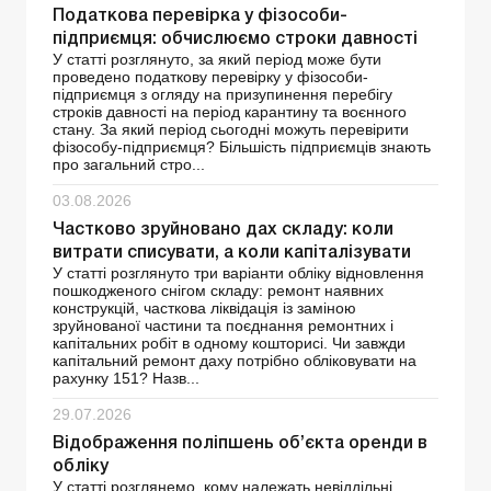
Податкова перевірка у фізособи-
підприємця: обчислюємо строки давності
У статті розглянуто, за який період може бути
проведено податкову перевірку у фізособи-
підприємця з огляду на призупинення перебігу
строків давності на період карантину та воєнного
стану. За який період сьогодні можуть перевірити
фізособу-підприємця? Більшість підприємців знають
про загальний стро...
03.08.2026
Частково зруйновано дах складу: коли
витрати списувати, а коли капіталізувати
У статті розглянуто три варіанти обліку відновлення
пошкодженого снігом складу: ремонт наявних
конструкцій, часткова ліквідація із заміною
зруйнованої частини та поєднання ремонтних і
капітальних робіт в одному кошторисі. Чи завжди
капітальний ремонт даху потрібно обліковувати на
рахунку 151? Назв...
29.07.2026
Відображення поліпшень об’єкта оренди в
обліку
У статті розглянемо, кому належать невіддільні