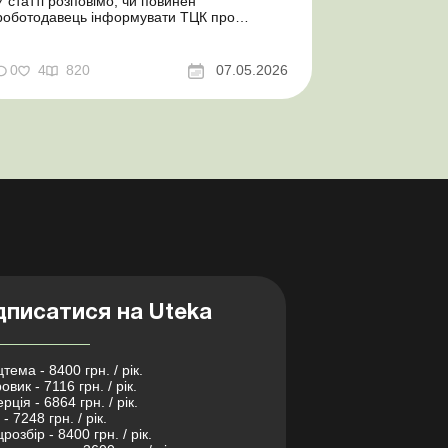
У статті розповімо, чи повинен
роботодавець інформувати ТЦК про
прийняття на роботу сезонного працівника.
Суть проблеми. Зараз багато
агропідприємств приймає працівників на
0
4
820
07.05.2026
сезонні роботи. Через значні штрафні
санкції за порушення порядку ведення
військового обліку в сільгосппідприємств
виникає запи...
дписатися на Uteka
тема - 8400 грн. / рік.
овик - 7116 грн. / рік.
рція - 6864 грн. / рік.
- 7248 грн. / рік.
розбір - 8400 грн. / рік.