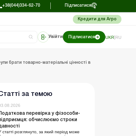
+38(044)334-62-70
Підписатися
Кредити для Агро
|
UKR
RU
Увійти
Підписатися
торі
Портал Баланс-Бюджет
упи брати товарно-матеріальні цінності в
Статті за темою
03.08.2026
Податкова перевірка у фізособи-
підприємця: обчислюємо строки
давності
У статті розглянуто, за який період може