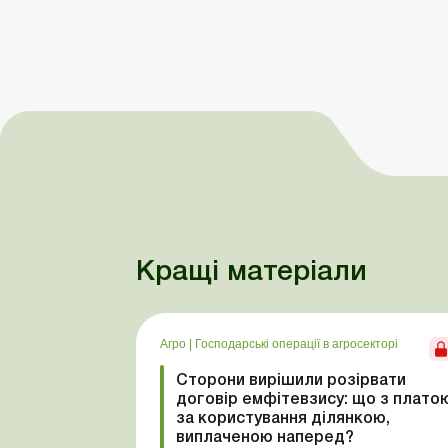
Кращі матеріали
Агро
|
Господарські операції в агросекторі
Сторони вирішили розірвати
договір емфітевзису: що з плато
за користування ділянкою,
виплаченою наперед?