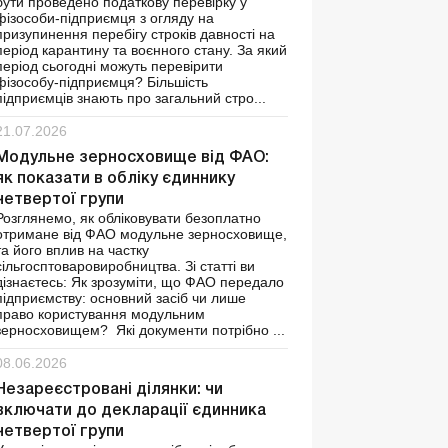
бути проведено податкову перевірку у
фізособи-підприємця з огляду на
призупинення перебігу строків давності на
період карантину та воєнного стану. За який
період сьогодні можуть перевірити
фізособу-підприємця? Більшість
підприємців знають про загальний стро...
21.07.2026
Модульне зерносховище від ФАО:
як показати в обліку єдиннику
четвертої групи
Розглянемо, як обліковувати безоплатно
отримане від ФАО модульне зерносховище,
та його вплив на частку
сільгосптоваровиробництва. Зі статті ви
дізнаєтесь: Як зрозуміти, що ФАО передало
підприємству: основний засіб чи лише
право користування модульним
зерносховищем? Які документи потрібно ...
08.06.2026
Незареєстровані ділянки: чи
включати до декларації єдинника
четвертої групи