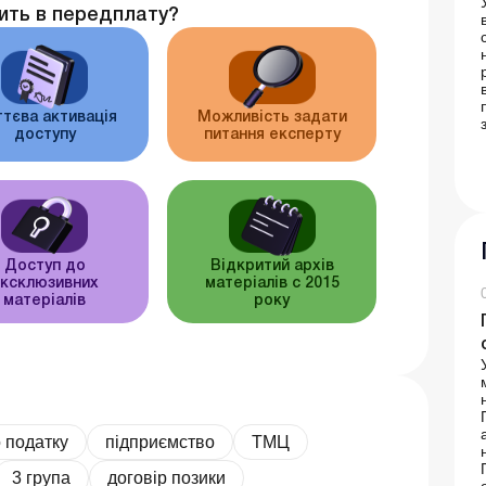
ить в передплату?
тєва активація
Можливість задати
доступу
питання експерту
Доступ до
Відкритий архів
ксклюзивних
матеріалів c 2015
матеріалів
року
 податку
підприємство
ТМЦ
3 група
договір позики