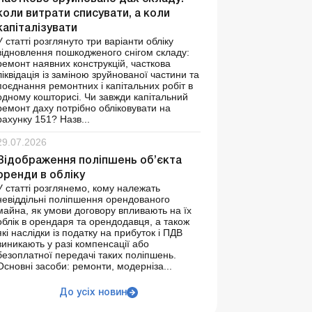
коли витрати списувати, а коли
капіталізувати
У статті розглянуто три варіанти обліку
відновлення пошкодженого снігом складу:
ремонт наявних конструкцій, часткова
ліквідація із заміною зруйнованої частини та
поєднання ремонтних і капітальних робіт в
одному кошторисі. Чи завжди капітальний
ремонт даху потрібно обліковувати на
рахунку 151? Назв...
29.07.2026
Відображення поліпшень об’єкта
оренди в обліку
У статті розглянемо, кому належать
невіддільні поліпшення орендованого
майна, як умови договору впливають на їх
облік в орендаря та орендодавця, а також
які наслідки із податку на прибуток і ПДВ
виникають у разі компенсації або
безоплатної передачі таких поліпшень.
Основні засоби: ремонти, модерніза...
До усіх новин