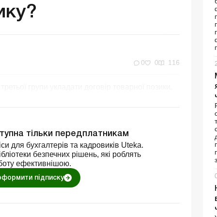
ику?
0
0
116
ретьої групи укладати договір товарної позики.
ступна тільки передплатникам
си для бухгалтерів та кадровиків Uteka.
бліотеки безпечних рішень, які роблять
боту ефективнішою.
оформити підписку