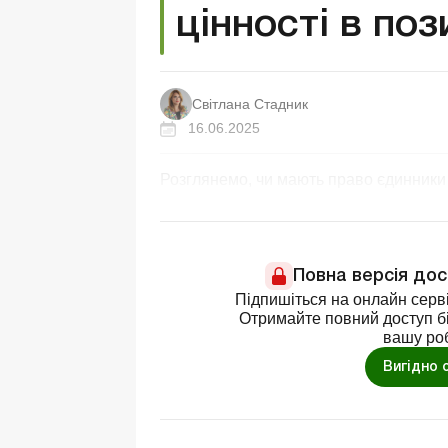
цінності в поз
Світлана Стадник
16.06.2025
Розглянемо, чи мають право єдинники т
Повна версія до
Підпишіться на онлайн серві
Отримайте повний доступ бі
вашу ро
Вигідно 