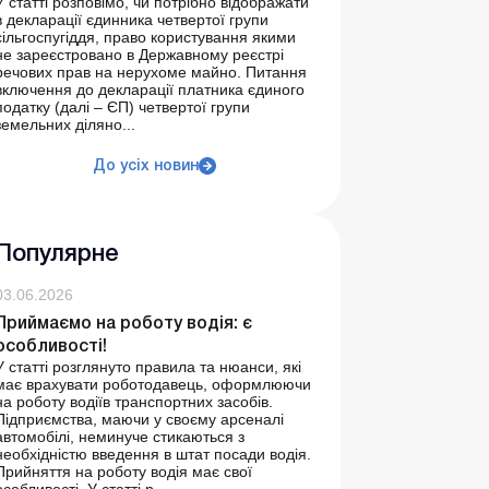
У статті розповімо, чи потрібно відображати
в декларації єдинника четвертої групи
сільгоспугіддя, право користування якими
не зареєстровано в Державному реєстрі
речових прав на нерухоме майно. Питання
включення до декларації платника єдиного
податку (далі – ЄП) четвертої групи
земельних діляно...
До усіх новин
Популярне
03.06.2026
Приймаємо на роботу водія: є
особливості!
У статті розглянуто правила та нюанси, які
має врахувати роботодавець, оформлюючи
на роботу водіїв транспортних засобів.
Підприємства, маючи у своєму арсеналі
автомобілі, неминуче стикаються з
необхідністю введення в штат посади водія.
Прийняття на роботу водія має свої