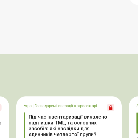
Агро
|
Господарські операції в агросекторі
Під час інвентаризації виявлено
ю
надлишки ТМЦ та основних
засобів: які наслідки для
єдинників четвертої групи?