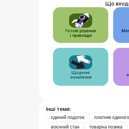
Що вход
Готові рішення
Мит
і приклади
Щоденні
е
оновлення
Інші теми:
єдиний податок
платник єдиного
воєнний стан
товарна позика