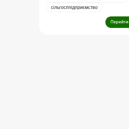
сільгосппідприємство
Перейти 