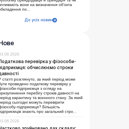
бухобліку орендодавця й орендаря та чи
впливають вони на визначення об’єкта
обкладення по...
До усіх новин
Нове
03.08.2026
Податкова перевірка у фізособи-
підприємця: обчислюємо строки
давності
У статті розглянуто, за який період може
бути проведено податкову перевірку у
фізособи-підприємця з огляду на
призупинення перебігу строків давності на
період карантину та воєнного стану. За який
період сьогодні можуть перевірити
фізособу-підприємця? Більшість
підприємців знають про загальний стро...
03.08.2026
Частково зруйновано дах складу: