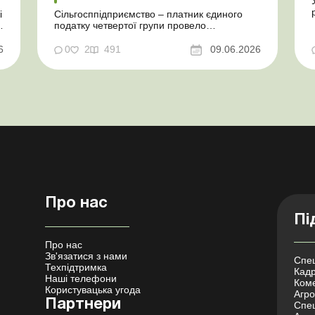
і
Сільгосппідприємство – платник єдиного
податку четвертої групи провело
ю
інвентаризацію і виявило надлишки не
оприбуткованих під час придбання товарів,
6
0
2
491
09.06.2026
ю
продукції власного виробництва, а також
основних засобів (далі – ОЗ). Як вплинуть
такі надлишки при їх оприбуткуванні на
частку сільгоспто...
Про нас
Пі
Про нас
Зв'язатися з нами
Спец
Техпідтримка
Кадр
Наші телефони
Коме
Користувацька угода
Агро 
Партнери
Спец