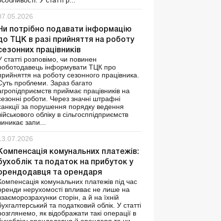
особливості. У статті р...
07.05.2026
Чи потрібно подавати інформацію
до ТЦК в разі прийняття на роботу
сезонних працівників
У статті розповімо, чи повинен
роботодавець інформувати ТЦК про
прийняття на роботу сезонного працівника.
Суть проблеми. Зараз багато
агропідприємств приймає працівників на
сезонні роботи. Через значні штрафні
санкції за порушення порядку ведення
військового обліку в сільгосппідприємств
виникає запи...
13.07.2026
Компенсація комунальних платежів:
бухоблік та податок на прибуток у
орендодавця та орендаря
Компенсація комунальних платежів під час
оренди нерухомості впливає не лише на
взаєморозрахунки сторін, а й на їхній
бухгалтерський та податковий облік. У статті
розглянемо, як відображати такі операції в