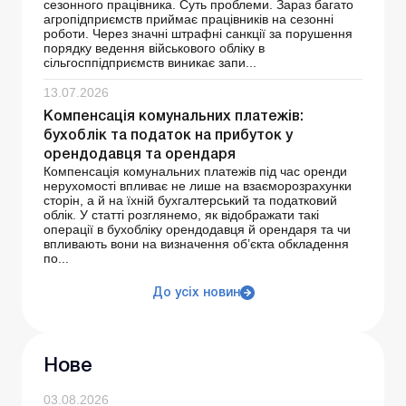
сезонного працівника. Суть проблеми. Зараз багато
агропідприємств приймає працівників на сезонні
роботи. Через значні штрафні санкції за порушення
порядку ведення військового обліку в
сільгосппідприємств виникає запи...
13.07.2026
Компенсація комунальних платежів:
бухоблік та податок на прибуток у
орендодавця та орендаря
Компенсація комунальних платежів під час оренди
нерухомості впливає не лише на взаєморозрахунки
сторін, а й на їхній бухгалтерський та податковий
облік. У статті розглянемо, як відображати такі
операції в бухобліку орендодавця й орендаря та чи
впливають вони на визначення об’єкта обкладення
по...
До усіх новин
Нове
03.08.2026