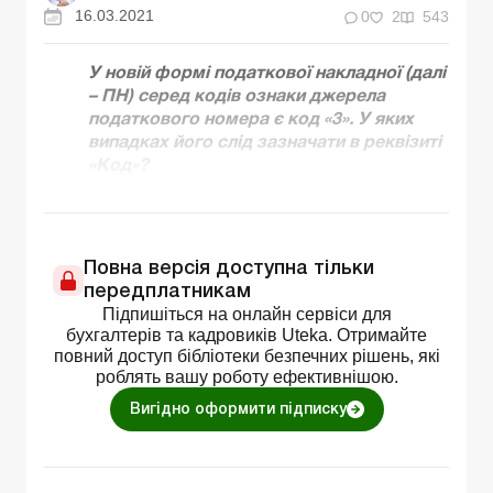
16.03.2021
0
2
543
У новій формі податкової накладної (далі
– ПН) серед кодів ознаки джерела
податкового номера є код «3». У яких
випадках його слід зазначати в реквізиті
«Код»?
Повна версія доступна тільки
передплатникам
Підпишіться на онлайн сервіси для
бухгалтерів та кадровиків Uteka. Отримайте
повний доступ бібліотеки безпечних рішень, які
роблять вашу роботу ефективнішою.
Вигідно оформити підписку