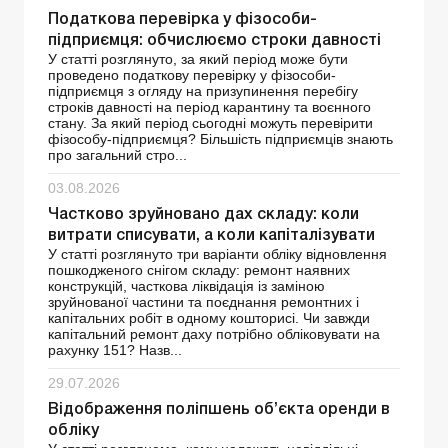
Податкова перевірка у фізособи-
підприємця: обчислюємо строки давності
У статті розглянуто, за який період може бути
проведено податкову перевірку у фізособи-
підприємця з огляду на призупинення перебігу
строків давності на період карантину та воєнного
стану. За який період сьогодні можуть перевірити
фізособу-підприємця? Більшість підприємців знають
про загальний стро...
03.08.2026
Частково зруйновано дах складу: коли
витрати списувати, а коли капіталізувати
У статті розглянуто три варіанти обліку відновлення
пошкодженого снігом складу: ремонт наявних
конструкцій, часткова ліквідація із заміною
зруйнованої частини та поєднання ремонтних і
капітальних робіт в одному кошторисі. Чи завжди
капітальний ремонт даху потрібно обліковувати на
рахунку 151? Назв...
29.07.2026
Відображення поліпшень об’єкта оренди в
обліку