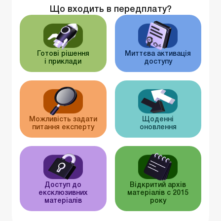
Що входить в передплату?
Готові рішення
Миттєва активація
і приклади
доступу
Можливість задати
Щоденні
питання експерту
оновлення
Доступ до
Відкритий архів
ексклюзивних
матеріалів c 2015
матеріалів
року