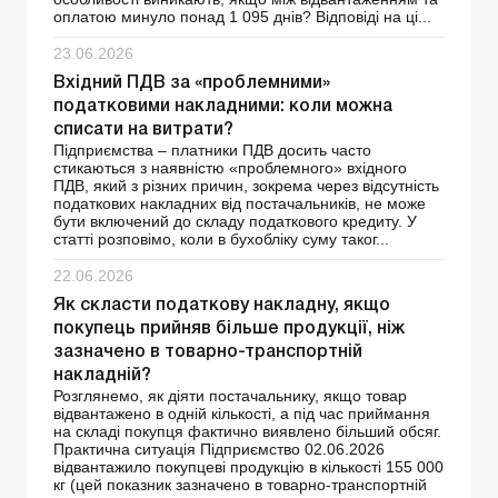
оплатою минуло понад 1 095 днів? Відповіді на ці...
23.06.2026
Вхідний ПДВ за «проблемними»
податковими накладними: коли можна
списати на витрати?
Підприємства – платники ПДВ досить часто
стикаються з наявністю «проблемного» вхідного
ПДВ, який з різних причин, зокрема через відсутність
податкових накладних від постачальників, не може
бути включений до складу податкового кредиту. У
статті розповімо, коли в бухобліку суму таког...
22.06.2026
Як скласти податкову накладну, якщо
покупець прийняв більше продукції, ніж
зазначено в товарно-транспортній
накладній?
Розглянемо, як діяти постачальнику, якщо товар
відвантажено в одній кількості, а під час приймання
на складі покупця фактично виявлено більший обсяг.
Практична ситуація Підприємство 02.06.2026
відвантажило покупцеві продукцію в кількості 155 000
кг (цей показник зазначено в товарно-транспортній