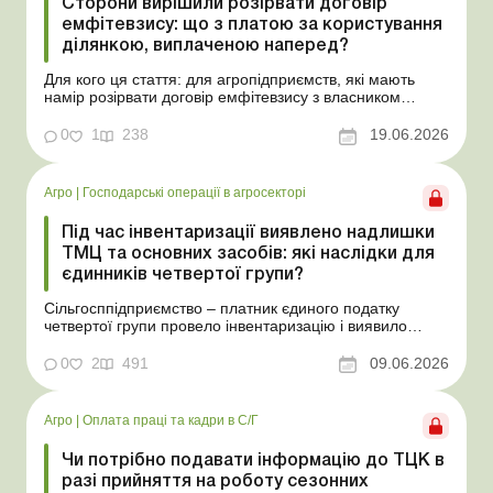
Сторони вирішили розірвати договір
емфітевзису: що з платою за користування
ділянкою, виплаченою наперед?
Для кого ця стаття: для агропідприємств, які мають
намір розірвати договір емфітевзису з власником
земельної ділянки за взаємною згодою. Ускладнімо цю
ситуацію тим, що плата за користування земельною
0
1
238
19.06.2026
ділянкою була виплачена власнику наперед за декілька
років. У такому разі перед емфітевтом і власник...
Агро
|
Господарські операції в агросекторі
Під час інвентаризації виявлено надлишки
ТМЦ та основних засобів: які наслідки для
єдинників четвертої групи?
Сільгосппідприємство – платник єдиного податку
четвертої групи провело інвентаризацію і виявило
надлишки не оприбуткованих під час придбання
товарів, продукції власного виробництва, а також
0
2
491
09.06.2026
основних засобів (далі – ОЗ). Як вплинуть такі
надлишки при їх оприбуткуванні на частку сільгоспто...
Агро
|
Оплата праці та кадри в С/Г
Чи потрібно подавати інформацію до ТЦК в
разі прийняття на роботу сезонних