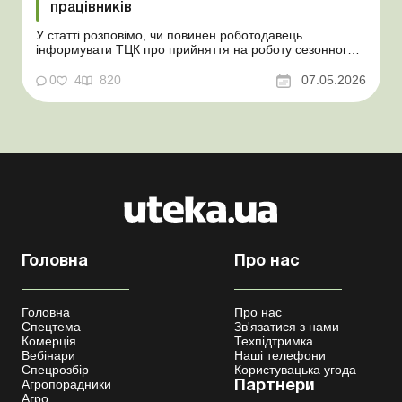
працівників
У статті розповімо, чи повинен роботодавець
інформувати ТЦК про прийняття на роботу сезонного
працівника. Суть проблеми. Зараз багато
агропідприємств приймає працівників на сезонні
0
4
820
07.05.2026
роботи. Через значні штрафні санкції за порушення
порядку ведення військового обліку в
сільгосппідприємств виникає запи...
Головна
Про нас
Головна
Про нас
Спецтема
Зв'язатися з нами
Комерція
Техпідтримка
Вебінари
Наші телефони
Спецрозбір
Користувацька угода
Агропорадники
Партнери
Агро