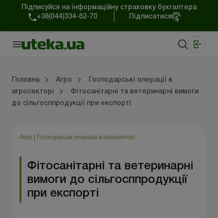
Підписуйся на інформаційну страховку бухгалтера
+38(044)334-62-70
Підписатися
Медичні КНП
Online видання «Баланс»
Online видання «Баланс-Агро»
Online бібліотека «Баланс»
Портал Баланс-Бюджет
Сервіси Баланс-Бюджет
Свiт позитива
Оподаткування та бухоблік сільгосппідприємств
Фермерське господарство
Школа бухгалтера с/г галузі
Галузевий бухгалтерський облік в С/Г
Перевірки с/г підприємств
Головна
Агро
Господарські операції в
агросекторі
Фітосанітарні та ветеринарні вимоги
до сільгосппродукції при експорті
лік сільгосппідприємств
арство
/Г
ємств
Земля та земельні правовідносини
Юридичні консультації
Спецвипуски для агропідприємств
Блог редакції Uteka-Агро
Господарські операції в агросекто
Оплата праці та кадри в С
Державна підтримка та інвестиції
Розрахунки в С/Г
Агро
|
Господарські операції в агросекторі
Фітосанітарні та ветеринарні
вимоги до сільгосппродукції
при експорті