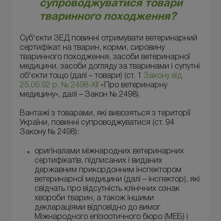
супроводжуватися товари
тваринного походження?
Суб'єкти ЗЕД повинні отримувати ветеринарний
сертифікат на тварин, корми, сировину
тваринного походження, засоби ветеринарної
медицини, засоби догляду за тваринами і супутні
об'єкти тощо (далі – товари) (ст. 1
Закону від
25.06.92 р. № 2498-XII
«Про ветеринарну
медицину», далі – Закон № 2498).
Вантажі з товарами, які вивозяться з території
України, повинні супроводжуватися (ст. 94
Закону № 2498):
оригіналами міжнародних ветеринарних
сертифікатів, підписаних і виданих
державним прикордонним інспектором
ветеринарної медицини (далі – інспектор), які
свідчать про відсутність клінічних ознак
хвороби тварин, а також іншими
деклараціями відповідно до вимог
Міжнародного епізоотичного бюро (МЕБ) і