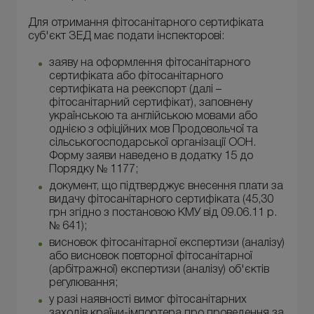
Для отримання фітосанітарного сертифіката
суб'єкт ЗЕД має подати інспекторові:
заяву на оформлення фітосанітарного
сертифіката або фітосанітарного
сертифіката на реекспорт (далі –
фітосанітарний сертифікат), заповнену
українською та англійською мовами або
однією з офіційних мов Продовольчої та
сільськогосподарської організації ООН.
Форму заяви наведено в додатку 15 до
Порядку № 1177;
документ, що підтверджує внесення плати за
видачу фітосанітарного сертифіката (45,30
грн згідно з постановою КМУ від 09.06.11 р.
№ 641);
висновок фітосанітарної експертизи (аналізу)
або висновок повторної фітосанітарної
(арбітражної) експертизи (аналізу) об'єктів
регулювання;
у разі наявності вимог фітосанітарних
заходів країни-імпортера про проведення за