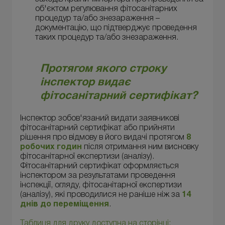
об'єктом регулювання фітосанітарних
процедур та/або знезараження –
документацію, що підтверджує проведення
таких процедур та/або знезараження.
Протягом якого строку
інспектор видає
фітосанітарний сертифікат?
Інспектор зобов'язаний видати заявникові
фітосанітарний сертифікат або прийняти
рішення про відмову в його видачі протягом
8
робочих годин
після отримання ним висновку
фітосанітарної експертизи (аналізу).
Фітосанітарний сертифікат оформляється
інспектором за результатами проведення
інспекції, огляду, фітосанітарної експертизи
(аналізу), які проводилися не раніше ніж за
14
днів до переміщення
.
Таблиця для друку доступна на сторінці: