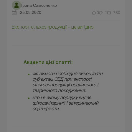
Ірина Самсоненко
25.08.2020
0
1
730
Експорт сільхозпродукції – це вигідно
Акценти цієї статті:
які вимоги необхідно виконувати
суб'єктам ЗЕД при експорті
сільгосппродукції рослинного і
тваринного походження;
хто і в якому порядку видає
фітосанітарний і ветеринарний
сертифікати.