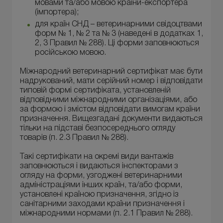
мовами та/або мовою країни-експортера
(імпортера);
для країн СНД – ветеринарними свідоцтвами
форм № 1, № 2 та № 3 (наведені в додатках 1,
2, 3 Правил № 288). Ці форми заповнюються
російською мовою.
Міжнародний ветеринарний сертифікат має бути
надрукований, мати серійний номер і відповідати
типовій формі сертифіката, установленій
відповідними міжнародними організаціями, або
за формою і змістом відповідати вимогам країни
призначення. Вищезгадані документи видаються
тільки на підставі безпосереднього огляду
товарів (п. 2.3 Правил № 288).
Такі сертифікати на окремі види вантажів
заповнюються і видаються інспекторами з
огляду на форми, узгоджені ветеринарними
адміністраціями інших країн, та/або форми,
установлені країною призначення, згідно із
санітарними заходами країни призначення і
міжнародними нормами (п. 2.1 Правил № 288).