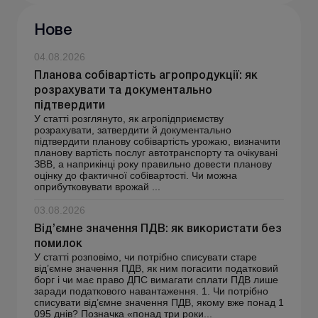
Нове
04.08.2026
Планова собівартість агропродукції: як
розрахувати та документально
підтвердити
У статті розглянуто, як агропідприємству
розрахувати, затвердити й документально
підтвердити планову собівартість урожаю, визначити
планову вартість послуг автотранспорту та очікувані
ЗВВ, а наприкінці року правильно довести планову
оцінку до фактичної собівартості. Чи можна
оприбутковувати врожай ...
03.08.2026
Від’ємне значення ПДВ: як використати без
помилок
У статті розповімо, чи потрібно списувати старе
від’ємне значення ПДВ, як ним погасити податковий
борг і чи має право ДПС вимагати сплати ПДВ лише
заради податкового навантаження. 1. Чи потрібно
списувати від’ємне значення ПДВ, якому вже понад 1
095 днів? Позначка «понад три роки...