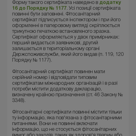
Форму такого сертифіката наведено в
додатку
16 до Порядку № 1177
. Усі позиції сертифіката
повинні бути заповнені. Фітосанітарний
сертифікат підписується інспектором і при його
оформленні в паперовому вигляді скріплюється
трикутною печаткою встановленого зразка.
Сертифікат оформляється у двох примірниках:
перший видається заявникові, другий
залишається в територіальному органі
Держспоживслужби, який його видав (п. 119, 120
Порядку № 1177).
Фітосанітарний сертифікат повинен мати
серійний номер і відповідати типовим
сертифікатам міжнародних організацій і в разі
потреби містити додаткову декларацію,
визначену країною призначення (ст. 46 Закону №
3348).
Фітосанітарні сертифікати повинні містити тільки
ту інформацію, яка пов'язана з фітосанітарними
питаннями. Вони не повинні включати
інформацію, що не стосується фітосанітарних
вимог або заходів, таких як здоров'я тварин або