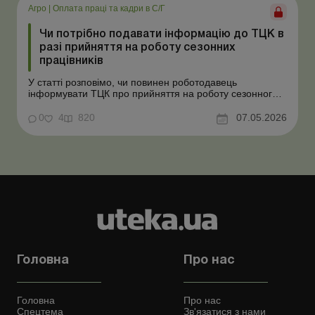
Агро
|
Оплата праці та кадри в С/Г
Чи потрібно подавати інформацію до ТЦК в
разі прийняття на роботу сезонних
працівників
У статті розповімо, чи повинен роботодавець
інформувати ТЦК про прийняття на роботу сезонного
працівника. Суть проблеми. Зараз багато
агропідприємств приймає працівників на сезонні
0
4
820
07.05.2026
роботи. Через значні штрафні санкції за порушення
порядку ведення військового обліку в
сільгосппідприємств виникає запи...
Головна
Про нас
Головна
Про нас
Спецтема
Зв'язатися з нами