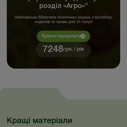
розділ «Агро»”
Найповніша бібліотека безпечних рішень з бухобліку,
податків та права для с/г галузі
Купити передплату
7248
грн. / рік
Кращі матеріали