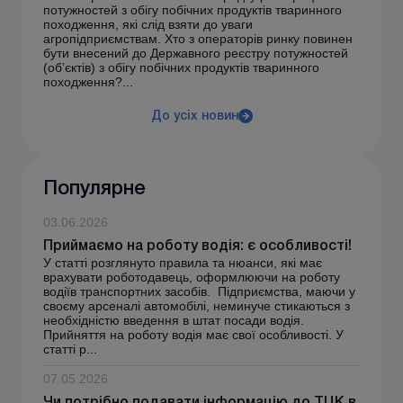
потужностей з обігу побічних продуктів тваринного
походження, які слід взяти до уваги
агропідприємствам. Хто з операторів ринку повинен
бути внесений до Державного реєстру потужностей
(об’єктів) з обігу побічних продуктів тваринного
походження?...
До усіх новин
Популярне
03.06.2026
Приймаємо на роботу водія: є особливості!
У статті розглянуто правила та нюанси, які має
врахувати роботодавець, оформлюючи на роботу
водіїв транспортних засобів. Підприємства, маючи у
своєму арсеналі автомобілі, неминуче стикаються з
необхідністю введення в штат посади водія.
Прийняття на роботу водія має свої особливості. У
статті р...
07.05.2026
Чи потрібно подавати інформацію до ТЦК в