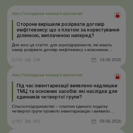
Агро
|
Господарські операції в агросекторі
Сторони вирішили розірвати договір
емфітевзису: що з платою за користування
ділянкою, виплаченою наперед?
Для кого ця стаття: для агропідприємств, які мають
намір розірвати договір емфітевзису з власником
земельної ділянки за взаємною згодою. Ускладнімо цю
ситуацію тим, що плата за користування земельною
0
1
238
19.06.2026
ділянкою була виплачена власнику наперед за декілька
років. У такому разі перед емфітевтом і власник...
Агро
|
Господарські операції в агросекторі
Під час інвентаризації виявлено надлишки
ТМЦ та основних засобів: які наслідки для
єдинників четвертої групи?
Сільгосппідприємство – платник єдиного податку
четвертої групи провело інвентаризацію і виявило
надлишки не оприбуткованих під час придбання
товарів, продукції власного виробництва, а також
0
2
491
09.06.2026
основних засобів (далі – ОЗ). Як вплинуть такі
надлишки при їх оприбуткуванні на частку сільгоспто...