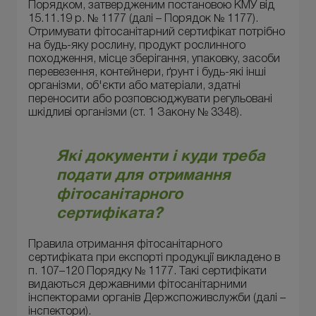
Порядком, затвердженим постановою КМУ від
15.11.19 р. № 1177 (далі – Порядок № 1177).
Отримувати фітосанітарний сертифікат потрібно
на будь-яку рослину, продукт рослинного
походження, місце зберігання, упаковку, засоби
перевезення, контейнери, ґрунт і будь-які інші
організми, об'єкти або матеріали, здатні
переносити або розповсюджувати регульовані
шкідливі організми (ст. 1 Закону № 3348).
Які документи і куди треба
подати для отримання
фітосанітарного
сертифіката?
Правила отримання фітосанітарного
сертифіката при експорті продукції викладено в
п. 107–120 Порядку № 1177. Такі сертифікати
видаються державними фітосанітарними
інспекторами органів Держспоживслужби (далі –
інспектори).