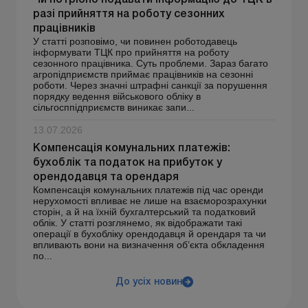
разі прийняття на роботу сезонних
працівників
У статті розповімо, чи повинен роботодавець
інформувати ТЦК про прийняття на роботу
сезонного працівника. Суть проблеми. Зараз багато
агропідприємств приймає працівників на сезонні
роботи. Через значні штрафні санкції за порушення
порядку ведення військового обліку в
сільгосппідприємств виникає запи...
13.07.2026
Компенсація комунальних платежів:
бухоблік та податок на прибуток у
орендодавця та орендаря
Компенсація комунальних платежів під час оренди
нерухомості впливає не лише на взаєморозрахунки
сторін, а й на їхній бухгалтерський та податковий
облік. У статті розглянемо, як відображати такі
операції в бухобліку орендодавця й орендаря та чи
впливають вони на визначення об’єкта обкладення
по...
До усіх новин