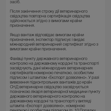
засіб.
Після закінчення строку дії ветеринарного
свідоцтва повторна сертифікація свідоцтва
здійснюється згідно з вимогами країни
призначення.
Якщо вантаж відповідає вимогам країни
призначення, інспектор підписує і видає
міжнародний ветеринарний сертифікат згідно з
вимогами країни призначення.
Фахівці пункту державного ветеринарного
контролю на державному кордоні та транспорті
засвідчують дані міжнародних ветеринарних
сертифікатів номерною печаткою, особистим
підписом і штампом «Експорт дозволено». У разі
вивезення підконтрольних вантажів до країн
СНД ветеринарне свідоцтво засвідчується
позначкою лікаря ветеринарної медицини пункту
державного ветеринарного контролю на
державному кордоні та транспорті у вигляді
штампа «Експорт дозволено», номерною
печаткою і особистим підписом (п. 10 Порядку,