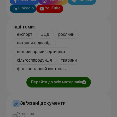
Facebook
Instagram
Telegram
Linkedin
YouTube
Інші теми:
експорт
ЗЕД
рослини
питання-відповіді
ветеринарний сертифікат
сільгосппродукція
тварини
фітосанітарний контроль
Перейти до усіх матеріалів
Зв'язані документи
24 жовтня