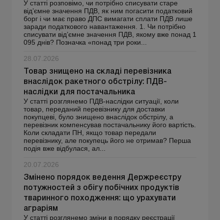
У статті розповімо, чи потрібно списувати старе
від’ємне значення ПДВ, як ним погасити податковий
борг і чи має право ДПС вимагати сплати ПДВ лише
заради податкового навантаження. 1. Чи потрібно
списувати від’ємне значення ПДВ, якому вже понад 1
095 днів? Позначка «понад три роки...
28.07.2026
Товар знищено на складі перевізника
внаслідок ракетного обстрілу: ПДВ-
наслідки для постачальника
У статті розглянемо ПДВ-наслідки ситуації, коли
товар, переданий перевізнику для доставки
покупцеві, було знищено внаслідок обстрілу, а
перевізник компенсував постачальнику його вартість.
Коли складати ПН, якщо товар передали
перевізнику, але покупець його не отримав? Перша
подія вже відбулася, ал...
20.07.2026
Змінено порядок ведення Держреєстру
потужностей з обігу побічних продуктів
тваринного походження: що урахувати
аграріям
У статті розглянемо зміни в порядку реєстрації