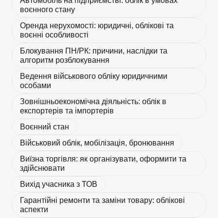
Автомобіль на підприємстві: облік в умовах
воєнного стану
Оренда нерухомості: юридичні, облікові та
воєнні особливості
Блокування ПН/РК: причини, наслідки та
алгоритм розблокування
Ведення військового обліку юридичними
особами
Зовнішньоекономічна діяльність: облік в
експортерів та імпортерів
Воєнний стан
Військовий облік, мобілізація, бронювання
Виїзна торгівля: як організувати, оформити та
здійснювати
Вихід учасника з ТОВ
Гарантійні ремонти та заміни товару: облікові
аспекти