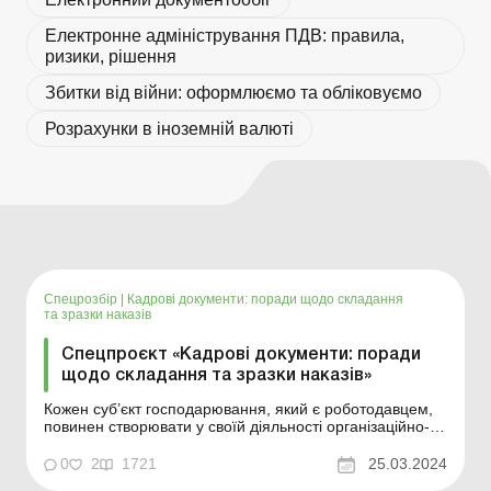
Електронне адміністрування ПДВ: правила,
ризики, рішення
Збитки від війни: оформлюємо та обліковуємо
Розрахунки в іноземній валюті
Спецрозбір
|
Кадрові документи: поради щодо складання
та зразки наказів
Спецпроєкт «Кадрові документи: поради
щодо складання та зразки наказів»
Кожен суб’єкт господарювання, який є роботодавцем,
повинен створювати у своїй діяльності організаційно-
розпорядчі документи. Ця вимога стосується і
юридичних осіб, і фізичних осіб –підприємців та
0
2
1721
25.03.2024
передбачена багатьма нормативно-правовими актами,