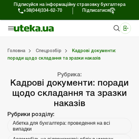
Підписуйся на інформаційну страховку бухгалтера
+38(044)334-62-70
Підписатися
Медичні КНП
Online видання «Баланс»
Online видання «Баланс-Агро»
Online бібліотека «Баланс»
Портал Баланс-Бюджет
Сервіси Баланс-Бюджет
Свiт позитива
Робота з приватними підприємцями
Господарські операції
Юридичні консультації
Спецвипуски для комерційних підприємств
Блог редакції Uteka-Комерція
Зо
Об
Сх
Головна
Спецрозбір
Кадрові документи:
поради щодо складання та зразки наказів
дприємцями
ації
риємств
Зовнішньоекономічна діяльність
Облік, податки та звiтнiсть
Схеми бухгалтерських проводок
Школа бухгалтера: просто про облік
Фінансовий аудит
Приватний підприєме
Інструкції для роботи
Рубрика:
Кадрові документи: поради
щодо складання та зразки
наказів
Рубрики розділу:
Абетка для бухгалтера: проведення на всі
випадки