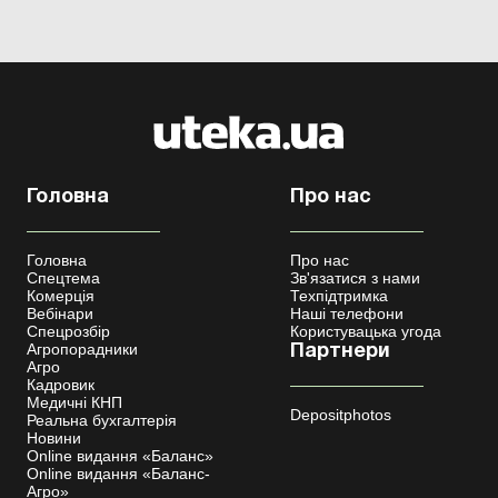
зокрема КЗпП. Кадровики досить часто оформ...
Головна
Про нас
Головна
Про нас
Спецтема
Зв'язатися з нами
Комерція
Техпідтримка
Вебінари
Наші телефони
Спецрозбір
Користувацька угода
Агропорадники
Партнери
Агро
Кадровик
Медичні КНП
Depositphotos
Реальна бухгалтерія
Новини
Online видання «Баланс»
Online видання «Баланс-
Агро»