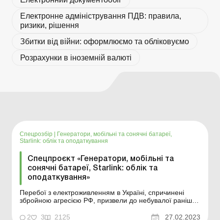
Електронне адміністрування ПДВ: правила,
ризики, рішення
Збитки від війни: оформлюємо та обліковуємо
Розрахунки в іноземній валюті
Спецрозбір
|
Генератори, мобільні та сонячні батареї,
Starlink: облік та оподаткування
Спецпроєкт «Генератори, мобільні та
сонячні батареї, Starlink: облік та
оподаткування»
Перебої з електроживленням в Україні, спричинені
збройною агресією РФ, призвели до небувалої раніше
популярності автономних джерел енергії. Такими,
зокрема, є генератори, зарядні станції, повербанки,
2
3
2125
27.02.2023