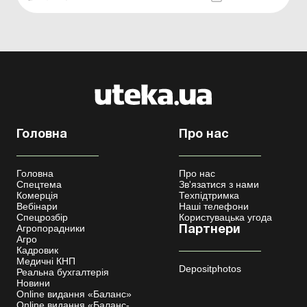
джерела безперебійного живлення, сонячні батареї і
тому подібні пристрої, які сьогодні суб’єкт...
Головна
Про нас
Головна
Про нас
Спецтема
Зв'язатися з нами
Комерція
Техпідтримка
Вебінари
Наші телефони
Спецрозбір
Користувацька угода
Агропорадники
Партнери
Агро
Кадровик
Медичні КНП
Depositphotos
Реальна бухгалтерія
Новини
Online видання «Баланс»
Online видання «Баланс-