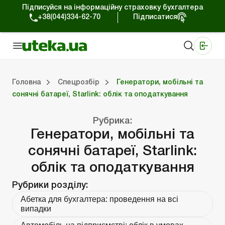
Підписуйся на інформаційну страховку бухгалтера
+38(044)334-62-70
Підписатися
Медичні КНП
Online видання «Баланс»
Online видання «Баланс-Агро»
Online бібліотека «Баланс»
Портал Баланс-Бюджет
Сервіси Баланс-Бюджет
Свiт позитива
Робота з приватними підприємцями
Господарські операції
Юридичні консультації
Спецвипуски для комерційних підприємств
Блог редакції Uteka-Комерція
Зо
Об
Сх
Головна
Спецрозбір
Генератори, мобільні та
сонячні батареї, Starlink: облік та оподаткування
дприємцями
ації
риємств
Зовнішньоекономічна діяльність
Облік, податки та звiтнiсть
Схеми бухгалтерських проводок
Школа бухгалтера: просто про облік
Фінансовий аудит
Приватний підприєме
Інструкції для роботи
Рубрика:
Генератори, мобільні та
сонячні батареї, Starlink:
облік та оподаткування
Рубрики розділу:
Абетка для бухгалтера: проведення на всі
випадки