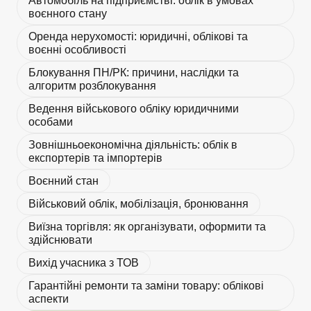
Автомобіль на підприємстві: облік в умовах
воєнного стану
Оренда нерухомості: юридичні, облікові та
воєнні особливості
Блокування ПН/РК: причини, наслідки та
алгоритм розблокування
Ведення військового обліку юридичними
особами
Зовнішньоекономічна діяльність: облік в
експортерів та імпортерів
Воєнний стан
Військовий облік, мобілізація, бронювання
Виїзна торгівля: як організувати, оформити та
здійснювати
Вихід учасника з ТОВ
Гарантійні ремонти та заміни товару: облікові
аспекти