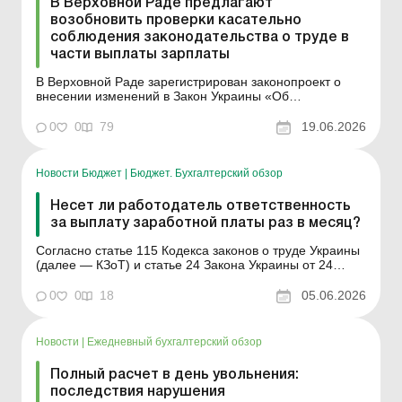
В Верховной Раде предлагают
возобновить проверки касательно
соблюдения законодательства о труде в
части выплаты зарплаты
В Верховной Раде зарегистрирован законопроект о
внесении изменений в Закон Украины «Об
организации трудовых отношений в условиях военного
положения» относительно восстановления
0
0
79
19.06.2026
внеплановых мероприятий государственного надзора
(контроля) за соблюдением законодательства о труде в
части вып...
Новости Бюджет
|
Бюджет. Бухгалтерский обзор
Несет ли работодатель ответственность
за выплату заработной платы раз в месяц?
Согласно статье 115 Кодекса законов о труде Украины
(далее — КЗоТ) и статье 24 Закона Украины от 24
марта 1995 года № 108/95-ВР «Об оплате труда»
заработная плата выплачивается работникам
0
0
18
05.06.2026
регулярно в рабочие дни в сроки, установленные
коллективным договором или нормативным актом. п...
Новости
|
Ежедневный бухгалтерский обзор
Полный расчет в день увольнения:
последствия нарушения