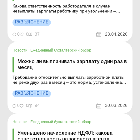
Какова ответственность работодателя в случае
невыплаты зарплаты работнику при увольнении –
читайте в этом материале. Больше по теме: Приказ об
увольнении в связи с установлением несоответствия
РАЗЪЯСНЕНИЕ
занимаемой должности по результатам испытания
Приказ об увольнении в связи с переводом работни...
0
0
37
23.04.2026
Новости
|
Ежедневный бухгалтерский обзор
Можно ли выплачивать зарплату один раз в
месяц
Требование относительно выплаты заработной платы
не реже двух раз в месяц – это норма, установленная
законом, и работодатель обязан неукоснительно ее
соблюдать. Больше по теме: Марафон «Зарплата и
РАЗЪЯСНЕНИЕ
кадры – 2026» Несвоевременная выплата зарплаты:
последствия для работодателя ...
0
0
94
30.03.2026
Новости
|
Ежедневный бухгалтерский обзор
Уменьшено начисление НДФЛ: какова
ответственность налогового агента