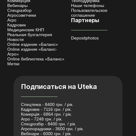
Коммерция
Техподдержка
Вебинары
Наши телефоны
Спецразбор
Пользовательское
Агросоветчики
соглашение
Агро
Партнеры
Кадровик
Медицинские КНП
Реальная бухгалтерия
Depositphotos
Новости
Online издание «Баланс»
Online издание «Баланс-
Агро»
Online библиотека «Баланс»
Метки
Подписаться на Uteka
Спецтема - 8400 грн. / рік.
Кадровик - 7116 грн. / рік.
Комерція - 6864 грн. / рік.
Агро - 7248 грн. / рік.
Спецрозбір - 8400 грн. / рік.
Агропорадники - 3600 грн. / рік.
Вебінари - 6000 грн. / рік.