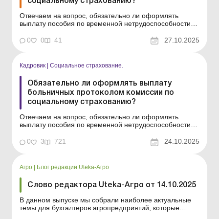
социальному страхованию?
Отвечаем на вопрос, обязательно ли оформлять
выплату пособия по временной нетрудоспособности
протоколом комиссии по социальному страхованию.
Баланс-Бюджет № 43 от 28 октября 2025 года
0
0
41
27.10.2025
Практическая ситуация Предусмотрено ли на
сегодняшний день обязательное создание на
предприятии комис...
Кадровик
|
Социальное страхование.
Обязательно ли оформлять выплату
больничных протоколом комиссии по
социальному страхованию?
Отвечаем на вопрос, обязательно ли оформлять
выплату пособия по временной нетрудоспособности
протоколом комиссии по социальному страхованию.
Практическая ситуация Предусмотрено ли на
0
3
721
24.10.2025
сегодняшний день обязательное создание на
предприятии комиссии по социальному страхованию
для принятия р...
Агро
|
Блог редакции Uteka-Агро
Слово редактора Uteka-Агро от 14.10.2025
В данном выпуске мы собрали наиболее актуальные
темы для бухгалтеров агропредприятий, которые
охватывают вопросы налоговых накладных,