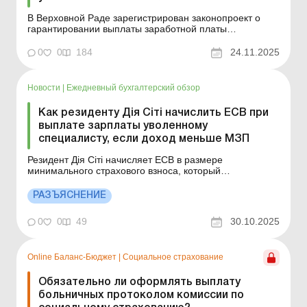
В Верховной Раде зарегистрирован законопроект о
гарантировании выплаты заработной платы
работникам в период вынужденного невыполнения
своих трудовых обязанностей вследствие ведения
0
0
184
24.11.2025
боевых действий или других обстоятельств
непреодолимой силы. Больше по теме: Трудовые
отношения в период военного...
Новости
|
Ежедневный бухгалтерский обзор
Как резиденту Дія Сіті начислить ЕСВ при
выплате зарплаты уволенному
специалисту, если доход меньше МЗП
Резидент Дія Сіті начисляет ЕСВ в размере
минимального страхового взноса, который
определяется расчетно как произведение
минимального размера заработной платы на ставку
РАЗЪЯСНЕНИЕ
ЕСВ в размере 22 %. Детальнее см. ниже. Больше по
теме: Квартальная объединенная отчетность ФЛП,
0
0
49
30.10.2025
освобождение от ЕСВ за себя, мини...
Online Баланс-Бюджет
|
Социальное страхование
Обязательно ли оформлять выплату
больничных протоколом комиссии по