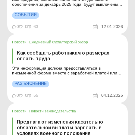
обеспечения за декабрь 2025 года, будут выплачены
военнослужащим в полном объеме в январе 2026
года. В связи с поступлением запросов о порядке
СОБЫТИЯ
выплаты денежного обеспечения за декабрь 2025
года, Минобороны предоставляет официальное
0
0
63
12.01.2026
разъяснение.&...
Новости
|
Ежедневный бухгалтерский обзор
Как сообщать работникам о размерах
оплаты труда
Эта информация должна предоставляться в
письменной форме вместе с заработной платой или
быть доступной для ознакомления работнику. Больше
по теме: Работники выполняют работу на дому: куда
РАЗЪЯСНЕНИЕ
платить налоги с зарплаты? Выплата зарплаты
наличными с 1 октября 2025 года: как округлять? В
0
0
55
04.12.2025
соответствии со ...
Новости
|
Новости законодательства
Предлагают изменения касательно
обязательной выплаты зарплаты в
условиях военного положения