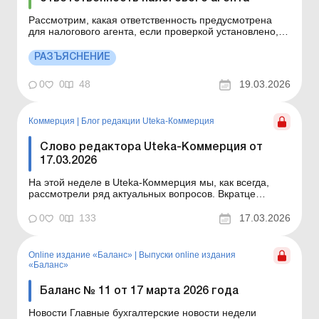
Рассмотрим, какая ответственность предусмотрена
для налогового агента, если проверкой установлено,
что при выплате дохода (аванса) наемному работнику
начислена и удержана уменьшенная сумма НДФЛ.
РАЗЪЯСНЕНИЕ
Больше по теме: Сроки уплаты НДФЛ, ВС и ЕСВ
Ставки НДФЛ в зависимости от вида дохода Какая
0
0
48
19.03.2026
ответственно...
Коммерция
|
Блог редакции Uteka-Коммерция
Слово редактора Uteka-Коммерция от
17.03.2026
На этой неделе в Uteka-Коммерция мы, как всегда,
рассмотрели ряд актуальных вопросов. Вкратце
ознакомлю вас с темами статей, опубликованных на
этой неделе в Uteka-Коммерция. Уважаемые коллеги!
0
0
133
17.03.2026
Вкратце ознакомлю вас с темами статей,
опубликованных на этой неделе в Uteka-Коммерция.
Санкции за невыпо...
Online издание «Баланс»
|
Выпуски online издания
«Баланс»
Баланс № 11 от 17 марта 2026 года
Новости Главные бухгалтерские новости недели