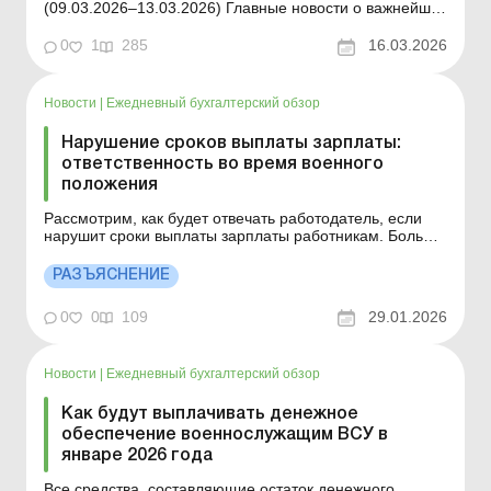
(09.03.2026–13.03.2026) Главные новости о важнейших
изменениях в законодательстве – обновляется
ежедневно Содержание номера Юридические
0
1
285
16.03.2026
консультации Читать Может ли ГНС требовать от
налогоплательщика проведения инвентаризации во...
Новости
|
Ежедневный бухгалтерский обзор
Нарушение сроков выплаты зарплаты:
ответственность во время военного
положения
Рассмотрим, как будет отвечать работодатель, если
нарушит сроки выплаты зарплаты работникам. Больше
по теме: Если задолженность по зарплате
выплачивается в январе 2026 года Работодатель
РАЗЪЯСНЕНИЕ
освобождается от ответственности за нарушение
обязательства по срокам оплаты труда, если докажет,
0
0
109
29.01.2026
что это нарушен...
Новости
|
Ежедневный бухгалтерский обзор
Как будут выплачивать денежное
обеспечение военнослужащим ВСУ в
январе 2026 года
Все средства, составляющие остаток денежного