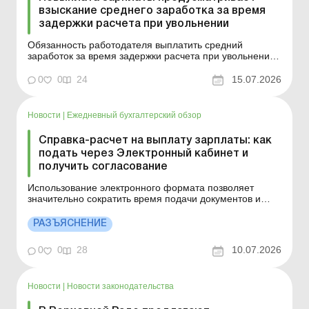
взыскание среднего заработка за время
задержки расчета при увольнении
Обязанность работодателя выплатить средний
заработок за время задержки расчета при увольнении
наступает при условии невыплаты по его вине
причитающихся уволенному работнику сумм в сроки,
0
0
24
15.07.2026
определенные ст. 116 КЗоТ. Детали см. ниже. Больше
по теме: Оформление трудовых отношений в
электронной форме: э...
Новости
|
Ежедневный бухгалтерский обзор
Справка-расчет на выплату зарплаты: как
подать через Электронный кабинет и
получить согласование
Использование электронного формата позволяет
значительно сократить время подачи документов и
оперативно получить результат их обработки. Детали
см. ниже. Больше по теме: Как уплатить налоги через
РАЗЪЯСНЕНИЕ
Электронный кабинет? Регистрация и статус налоговой
накладной в Электронном кабинете Как получать док...
0
0
28
10.07.2026
Новости
|
Новости законодательства