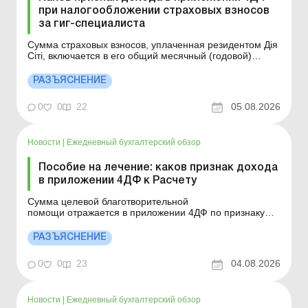
при налогообложении страховых взносов
за гиг-специалиста
Сумма страховых взносов, уплаченная резидентом Дія
Сіті, включается в его общий месячный (годовой)
налогооблагаемый доход и облагается НДФЛ по ставке
18 % и военным сбором по ставке 5 %. В приложении
РАЗЪЯСНЕНИЕ
4ДФ к Расчету отражается вся сумма страхового
взноса по признаку дохода «204». Детальнее...
0
0
22
05.08.2026
Новости
|
Ежедневный бухгалтерский обзор
Пособие на лечение: каков признак дохода
в приложении 4ДФ к Расчету
Сумма целевой благотворительной
помощи отражается в приложении 4ДФ по признаку
дохода «169», а денежные средства или стоимость
имущества, предоставленные как пособие на лечение
РАЗЪЯСНЕНИЕ
и медицинское обслуживание отражаются в
приложении 4ДФ по признаку дохода «143». Больше
0
0
23
04.08.2026
п...
Новости
|
Ежедневный бухгалтерский обзор