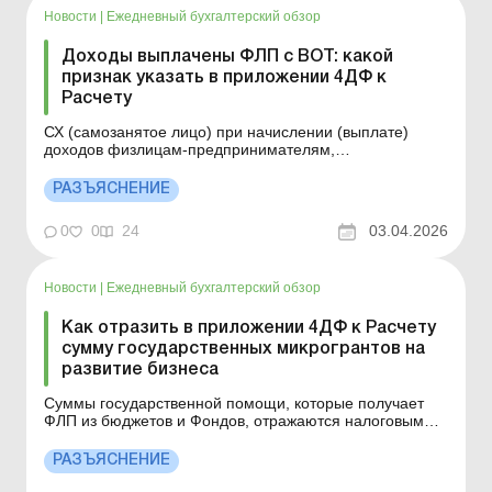
Новости
|
Ежедневный бухгалтерский обзор
Доходы выплачены ФЛП с ВОТ: какой
признак указать в приложении 4ДФ к
Расчету
СХ (самозанятое лицо) при начислении (выплате)
доходов физлицам-предпринимателям,
определенным в пп. 38.9 п. 38 подразд. 10 разд. ХХ
«Переходные положения» НКУ, должен отразить такие
РАЗЪЯСНЕНИЕ
доходы в приложении 4ДФ к Расчету по признаку
дохода «157». Больше по теме: Приложение 4ДФ: ...
0
0
24
03.04.2026
Новости
|
Ежедневный бухгалтерский обзор
Как отразить в приложении 4ДФ к Расчету
сумму государственных микрогрантов на
развитие бизнеса
Суммы государственной помощи, которые получает
ФЛП из бюджетов и Фондов, отражаются налоговым
агентом в приложении 4ДФ к Расчету по признаку
дохода «157». Детальнее см. ниже. Больше по теме:
РАЗЪЯСНЕНИЕ
Приложение 4ДФ: правила и примеры заполнения
Исправление ошибок в приложении 4ДФ к Налоговому