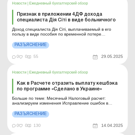
Новости
|
Ежедневный бухгалтерский обзор
Признак в приложении 4ДФ дохода
специалиста Дія Сіті в виде больничного
Доход специалиста Дія Сіті, выплачиваемый в его
пользу в виде пособия по временной потере
трудоспособности (больничный) отражается в
приложении 4ДФ к Расчету с признаком «127». Больше
РАЗЪЯСНЕНИЕ
по теме: Исправление ошибок в приложении 4ДФ к
Налоговому расчету По какому признаку дохода в
0
0
55
29.05.2025
прил...
Новости
|
Ежедневный бухгалтерский обзор
Как в Расчете отразить выплату кешбэка
по программе «Сделано в Украине»
Больше по теме: Месячный Налоговый расчет:
анализируем изменения Исправление ошибок в
заголовочной части Налогового расчета: возможно ли
это? Исправление ошибок в приложении Д1 к
РАЗЪЯСНЕНИЕ
Налоговому расчету Исправление ошибок в
приложении 4ДФ к Налоговому расчету Исправление
0
0
130
14.04.2025
ошибок в приложении Д5 к Нал...