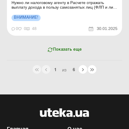
Нужно ли налоговому агенту в Расчете отражать
выплату дохода в пользу самозанятых лиц (ФЛП и лиц,
осуществляющих независимую профессиональную
деятельность)? В соответствии с п.п. «б» п. 176.2
ВНИМАНИЕ!
Налогового кодекса (далее – НК) лица, которые в
соответствии с НК имеют ст...
0
0
48
30.01.2025
Показать еще
1
6
ИЗ