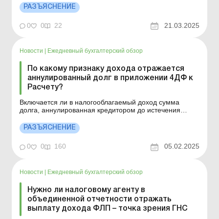
Минфина от 13.01.2015 № 4 (в редакции приказа
РАЗЪЯСНЕНИЕ
Минфина от 15.12.2020 № 773) утверждены форма
Налогового расчета сумм дохода, начисленного
0
0
22
21.03.2025
(уплаченного) в поль...
Новости
|
Ежедневный бухгалтерский обзор
По какому признаку дохода отражается
аннулированный долг в приложении 4ДФ к
Расчету?
Включается ли в налогооблагаемый доход сумма
долга, аннулированная кредитором до истечения
срока исковой давности, и по какому признаку дохода
отражается аннулированный долг в приложении 4ДФ к
РАЗЪЯСНЕНИЕ
Расчету? Согласно абзацу первому пп. «д» пп.
164.2.17 Налогового кодекса (далее &nd...
0
0
160
05.02.2025
Новости
|
Ежедневный бухгалтерский обзор
Нужно ли налоговому агенту в
объединенной отчетности отражать
выплату дохода ФЛП – точка зрения ГНС