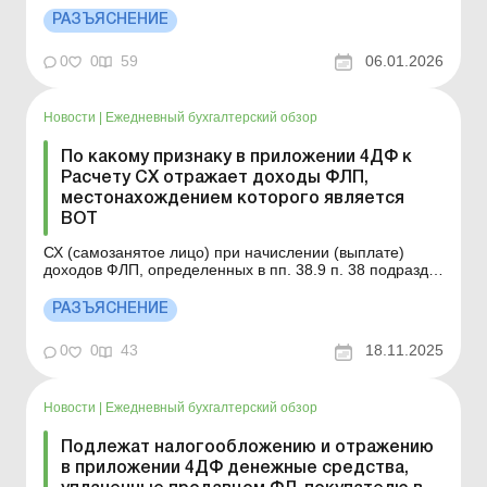
признаку дохода «169». Подробнее см. ниже. Больше
РАЗЪЯСНЕНИЕ
по теме: Благотворительная помощь товарами и
продукцией собственного производства: как облагать
0
0
59
06.01.2026
Н...
Новости
|
Ежедневный бухгалтерский обзор
По какому признаку в приложении 4ДФ к
Расчету СХ отражает доходы ФЛП,
местонахождением которого является
ВОТ
СХ (самозанятое лицо) при начислении (выплате)
доходов ФЛП, определенных в пп. 38.9 п. 38 подразд.
10 разд. ХХ НКУ, должен отразить такие доходы в
приложении 4ДФ к Расчету по признаку дохода «157».
РАЗЪЯСНЕНИЕ
Детальнее см. ниже. Больше по теме: Юрлицо
покупает земельные участки у физлиц: как показ...
0
0
43
18.11.2025
Новости
|
Ежедневный бухгалтерский обзор
Подлежат налогообложению и отражению
в приложении 4ДФ денежные средства,