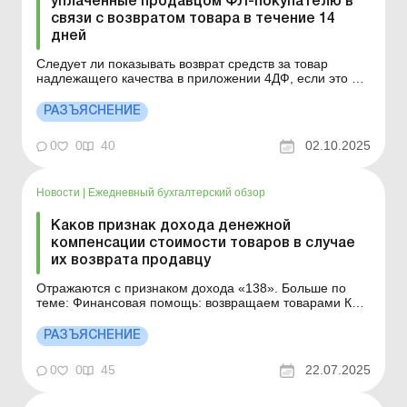
уплаченные продавцом ФЛ-покупателю в
связи с возвратом товара в течение 14
дней
Следует ли показывать возврат средств за товар
надлежащего качества в приложении 4ДФ, если это не
гарантийный случай? Рассмотрим в этом материале.
Больше по теме: Возврат товара в интернет-магазин
РАЗЪЯСНЕНИЕ
Возврат товара после окончания 1095 дней: учет НДС
Подлежат ли налогообложению и отражению в
0
0
40
02.10.2025
приложен...
Новости
|
Ежедневный бухгалтерский обзор
Каков признак дохода денежной
компенсации стоимости товаров в случае
их возврата продавцу
Отражаются с признаком дохода «138». Больше по
теме: Финансовая помощь: возвращаем товарами Как
покупателю откорректировать налоговый кредит, если
предоплата возвращена после истечения 1 095 дней?
РАЗЪЯСНЕНИЕ
Отражаются ли в приложении 4ДФ к Расчету и по
какому признаку доходов денежная компенсаци...
0
0
45
22.07.2025