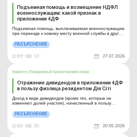
Подъемная помощь и возмещение НДФЛ
военнослужащим: какой признак в
приложении 4ДФ
Подъемная помощь, выплачиваемая военнослужащим
при переезде к новому месту военной службы в другой
населенный пункт, отражается в приложении 4ДФ к
Расчету по признаку дохода «185». При этом выплаты
РАЗЪЯСНЕНИЕ
ежемесячной денежной компенсации сумм НДФЛ,
удерживаемых из таких выплат, не отражаются в ...
0
0
13
27.07.2026
Новости
|
Ежедневный бухгалтерский обзор
Отражение дивидендов в приложении 4ДФ
в пользу физлица резидентом Дія Сіті
Доход в виде дивидендов (кроме тех, которые не
изменяют долей участия), начисленный в пользу
физического лица резидентом Дія Сіті, отражается в
приложении 4ДФ к Расчету по признаку дохода «109».
РАЗЪЯСНЕНИЕ
Детальнее см. ниже. Больше по теме: Дія Сіті – особое
бизнес-пространство для ІТ-компа...
0
0
25
20.05.2026