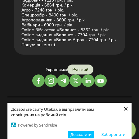
Кадровик - 7116 грн. / рік.
Комерція - 6864 грн. / рік.
Агро - 7248 грн. / рік.
Спецрозбір - 8400 грн. / рік.
Агропорадники - 3600 грн. / рік.
Вебінари - 6000 грн. / рік.
Online бібліотека «Баланс» - 8352 грн. / рік.
Online видання «Баланс» - 7704 грн. / рік.
Online видання «Баланс-Агро» - 7704 грн. / рік.
Популярні статті
Українська
Русский
×
Дизайн и разработка:
Дозвольте сайту Uteka.ua відправляти вам
сповіщення на робочий стіл.
©2014-2026
Powered by SendPulse
Дозволити
Заборонити