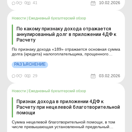
0
0
41
10.02.2026
р...
Новости
|
Ежедневный бухгалтерский обзор
По какому признаку дохода отражается
аннулированный долг в приложении 4ДФ к
Расчету
По признаку дохода «189» отражается основная сумма
долга (кредита) налогоплательщика, прощенного
(аннулированного) кредитором по его
самостоятельному решению, не связанному с
РАЗЪЯСНЕНИЕ
процедурой банкротства. Подробнее см. ниже. Больше
по теме: Приложение 4ДФ: правила и примеры
0
0
29
03.02.2026
заполнения Исправ...
Новости
|
Ежедневный бухгалтерский обзор
Признак дохода в приложении 4ДФ к
Расчету при нецелевой благотворительной
помощи
Сумма нецелевой благотворительной помощи, в том
числе превышающая установленный предельный
размер, отражается в приложении 4ДФ к Расчету по