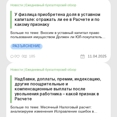
Новости
|
Ежедневный бухгалтерский обзор
У физлица приобретена доля в уставном
капитале: отражать ли ее в Расчете и по
какому признаку
Больше по теме: Вносим в уставный капитал право
пользования имуществом Должен ли ЮЛ-покупатель
отразить в приложении 4ДФ к Расчету доход,
уплаченный в пользу ФЛ-резидента за приобретение
РАЗЪЯСНЕНИЕ
инвестиционного актива в виде доли в уставном
капитале (корпоративных прав) другого ЮЛ?
0
0
185
11.04.2025
Налогообложение доходов...
Новости
|
Ежедневный бухгалтерский обзор
Надбавки, доплаты, премии, индексацию,
другие поощрительные и
компенсационные выплаты после
увольнения работника – какой признак в
Расчете
Больше по теме: Месячный Налоговый расчет:
анализируем изменения Исправление ошибок в
приложении 4ДФ к Налоговому расчету Приказом