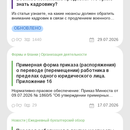
знать кадровику?
Из статьи узнаете, на какие нюансы должен обратить
внимание кадровик в связи с продлением военного
положения и мобилизации. В очередной раз
продлено военное положение и мобилизация сроком
ОБНОВЛЕНО
на 90 суток: с 2 августа 2026 года по 31 октября 2026
года. Рассмотрим особенности организации трудовы...
0
3
1440
29.07.2026
Формы и бланки
|
Организация деятельности
Примерная форма приказа (распоряжения)
о переводе (перемещении) работника в
пределах одного юридического лица.
Приложение 16
Нормативно-праовое обеспечение: Приказ Минюста от
09.07.2026 № 1860/5 "Об утверждении примерных
форм и описей унифицированных форм типовых
документов, создаваемых во время деятельности
0
0
29
17.07.2026
юридического лица» Форма для загрузки: Другие
примерные формы и описи унифицирован...
Новости
|
Ежедневный бухгалтерский обзор