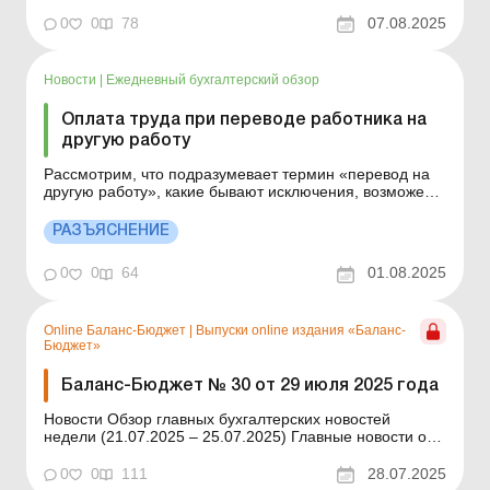
нужно перевести на новые должности; как будут
начислять баллы непрерывного профразвития; какие
0
0
78
07.08.2025
переходные моменты предусмотрены и т. п.
Минздравом утвержден новый Порядок проведения
аттестации работнико...
Новости
|
Ежедневный бухгалтерский обзор
Оплата труда при переводе работника на
другую работу
Рассмотрим, что подразумевает термин «перевод на
другую работу», какие бывают исключения, возможен
ли перевод на нижеоплачиваемую работу. Больше по
теме: Перевод на другую должность работника, с
РАЗЪЯСНЕНИЕ
которым заключен срочный трудовой договор
Оформление временного перевода в случае простоя
0
0
64
01.08.2025
П...
Online Баланс-Бюджет
|
Выпуски online издания «Баланс-
Бюджет»
Баланс-Бюджет № 30 от 29 июля 2025 года
Новости Обзор главных бухгалтерских новостей
недели (21.07.2025 – 25.07.2025) Главные новости о
важнейших изменениях в законодательстве –
обновляется ежедневно Содержание номера
0
0
111
28.07.2025
Бухгалтерский учет Читать Списание объектов