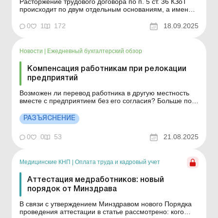
Расторжение трудового договора по п. 5 ст. 36 КЗоТ
происходит по двум отдельным основаниям, а именно:
1) перевод работника, с его согласия, на другое
предприятие, в учреждение, организацию; 2) переход
0
1
172
18.09.2025
работника на выборную должность. В статье
рассмотрим условия и порядок увольнения работника
по ...
Новости
|
Ежедневный бухгалтерский обзор
Компенсация работникам при релокации
предприятий
Возможен ли перевод работника в другую местность
вместе с предприятием без его согласия? Больше по
теме: Перевод мобилизованного работника на
новосозданное предприятие Что должен сделать
РАЗЪЯСНЕНИЕ
работодатель при переводе с дистанционного режима
на офисный или наоборот? Перевод работника на
0
0
53
21.08.2025
работу в другую...
Медицинские КНП
|
Оплата труда и кадровый учет
Аттестация медработников: новый
порядок от Минздрава
В связи с утверждением Минздравом нового Порядка
проведения аттестации в статье рассмотрено: кого