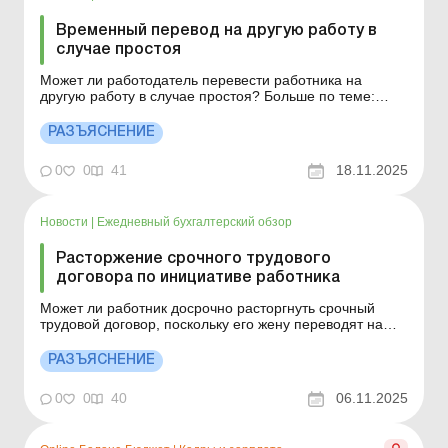
Временный перевод на другую работу в
случае простоя
Может ли работодатель перевести работника на
другую работу в случае простоя? Больше по теме:
Предложение о временном переводе на другую работу
на период простоя Докладная записка начальника
РАЗЪЯСНЕНИЕ
отдела кадров о временном переводе работника на
другую работу на период простоя Заявление о
0
0
41
18.11.2025
согласии на вре...
Новости
|
Ежедневный бухгалтерский обзор
Расторжение срочного трудового
договора по инициативе работника
Может ли работник досрочно расторгнуть срочный
трудовой договор, поскольку его жену переводят на
работу в другую область? Больше по теме: Срочный
трудовой договор: условия заключения и
РАЗЪЯСНЕНИЕ
прекращения, образцы оформления В соответствии со
ст. 39 КЗоТ срочный трудовой договор может быть
0
0
40
06.11.2025
расторгнут ...