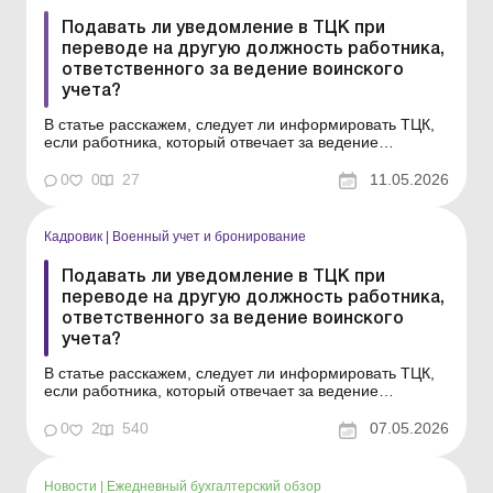
Подавать ли уведомление в ТЦК при
переводе на другую должность работника,
ответственного за ведение воинского
учета?
В статье расскажем, следует ли информировать ТЦК,
если работника, который отвечает за ведение
воинского учета на предприятии, переводят на другую
должность. Библиотека Баланс № 9 «Ведение
0
0
27
11.05.2026
воинского учета юридическими лицами» Практическая
ситуация Работника предприятия, на которого воз...
Кадровик
|
Военный учет и бронирование
Подавать ли уведомление в ТЦК при
переводе на другую должность работника,
ответственного за ведение воинского
учета?
В статье расскажем, следует ли информировать ТЦК,
если работника, который отвечает за ведение
воинского учета на предприятии, переводят на другую
должность. Практическая ситуация Работника
0
2
540
07.05.2026
предприятия, на которого возложены обязанности по
ведению воинского учета, перевели на другую
должность, но он...
Новости
|
Ежедневный бухгалтерский обзор