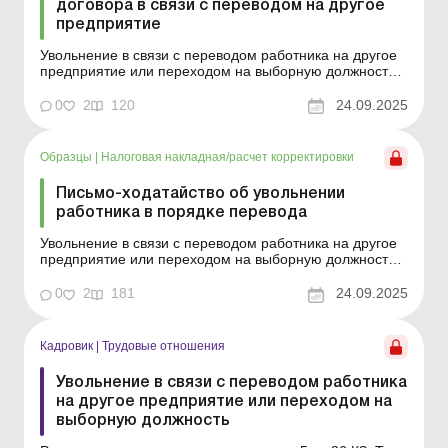
договора в связи с переводом на другое
предприятие
Увольнение в связи с переводом работника на другое
предприятие или переходом на выборную должность
Пример составления (на языке оригинала) Образец
для загрузки См. также: Письмо-ходатайство об
0
2
120
24.09.2025
увольнении работника в порядке перевода ...
Образцы
|
Налоговая накладная/расчет корректировки
Письмо-ходатайство об увольнении
работника в порядке перевода
Увольнение в связи с переводом работника на другое
предприятие или переходом на выборную должность
Пример составления (на языке оригинала) Образец
для загрузки ...
0
2
181
24.09.2025
Кадровик
|
Трудовые отношения
Увольнение в связи с переводом работника
на другое предприятие или переходом на
выборную должность