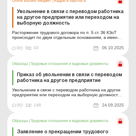
Online Баланс-Бюджет
|
Кадры и зарплата
Увольнение в связи с переводом работника
на другое предприятие или переходом на
выборную должность
Расторжение трудового договора по п. 5 ст. 36 КЗоТ
происходит по двум отдельным основаниям, а именно:
1) перевод работника, с его согласия, на другое
предприятие, в учреждение, организацию; 2) переход
0
0
43
06.10.2025
работника на выборную должность. В статье
рассмотрим условия и порядок увольнения работника
по...
Образцы
|
Трудовые отношения и кадровые документы
Приказ об увольнении в связи с переводом
работника на другое предприятие
Увольнение в связи с переводом работника на другое
предприятие или переходом на выборную должность
Пример составления (на языке оригинала) Образец
для загрузки См. также: Письмо-ходатайство об
0
1
148
24.09.2025
увольнении работника в порядке перевода Заявление
о прекращении трудового договора в связи с перевод...
Образцы
|
Трудовые отношения и кадровые документы
Заявление о прекращении трудового