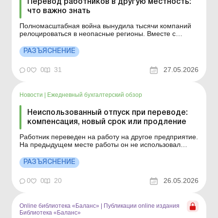
Перевод работников в другую местность:
что важно знать
Полномасштабная война вынудила тысячи компаний
релоцироваться в неопасные регионы. Вместе с
бизнесом часто возникает вопрос перевода работников
в другую местность. Как это правильно сделать?
РАЗЪЯСНЕНИЕ
Больше по теме: Увольнение в связи с переводом
работника на другое предприятие или переходом на
0
0
31
27.05.2026
выборную дол...
Новости
|
Ежедневный бухгалтерский обзор
Неиспользованный отпуск при переводе:
компенсация, новый срок или продление
Работник переведен на работу на другое предприятие.
На предыдущем месте работы он не использовал
ежегодный основной отпуск и не получил за него
денежную компенсацию. Предоставляется ли ему
РАЗЪЯСНЕНИЕ
отпуск за отработанное время по предыдущему месту
работы? Больше по теме: Увольнение в связи с
0
0
20
26.05.2026
переводом работ...
Online библиотека «Баланс»
|
Публикации online издания
Библиотека «Баланс»