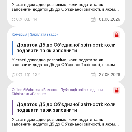
У статті докладно розповімо, коли подати та як
заповнити додаток Д5 до Об’єднаної звітності, в якому
наводять інформацію про трудові відносини осіб і
період проходження військової служби. Баланс-Бюджет
0
0
44
01.06.2026
№ 22 від 2 червня 2026 року Додаток Д5 – це кадрово-
страховий реєстр у складі місячн...
Комерція
|
Зарплата і кадри
Додаток Д5 до Об’єднаної звітності: коли
подавати та як заповнити
У статті докладно розповімо, коли подати та як
заповнити додаток Д5 до Об’єднаної звітності, в якому
наводять інформацію про трудові відносини осіб і
період проходження військової служби. Додаток Д5 –
0
1
132
27.05.2026
це кадрово-страховий реєстр у складі місячної
Об’єднаної звітності з ПДФО, військ...
Online бібліотека «Баланс»
|
Публікації online видання
Бібліотека «Баланс»
Додаток Д5 до Об’єднаної звітності: коли
подавати та як заповнити
У статті докладно розповімо, коли подати та як
заповнити додаток Д5 до Об’єднаної звітності, в якому
наводять інформацію про трудові відносини осіб і