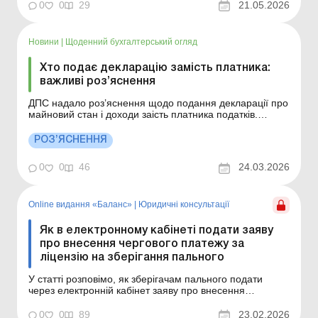
період проходження військової служби. Бібліотека
0
0
29
21.05.2026
Баланс № 10 «Об’єднана звітність з ПДФО, ВЗ та ЄСВ:
заповнення, виправлення помил...
Новини
|
Щоденний бухгалтерський огляд
Хто подає декларацію замість платника:
важливі роз’яснення
ДПС надало роз’яснення щодо подання декларації про
майновий стан і доходи заість платника податків.
Більше за темою: Як одноосібникам подати декларацію
про майновий стан і доходи Коли та як подати
РОЗ’ЯСНЕННЯ
декларацію про майновий стан і доходи Законодавство
передбачає ситуації, коли декларацію м...
0
0
46
24.03.2026
Online видання «Баланс»
|
Юридичні консультації
Як в електронному кабінеті подати заяву
про внесення чергового платежу за
ліцензію на зберігання пального
У статті розповімо, як зберігачам пального подати
через електронній кабінет заяву про внесення
чергового платежу за ліцензію на зберігання пального
для власних потреб. Баланс № 8 від 24 лютого 2026
0
0
89
23.02.2026