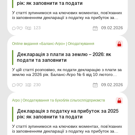
рік: як заповнити та подати
У статті зупинимося на ключових моментах, пов’язаних
із заповненням декларації з податку на прибуток за
2025 рік сільгосппідприємствами. Також згадаємо
нововведення, які вплинули на «прибуткову» звітність
0
0
123
09.02.2026
за цей рік. Баланс-Агро № 6 від 10 лютого 2026 року У
статті розповімо, хто...
Online видання «Баланс-Агро»
|
Оподаткування
Декларація з плати за землю – 2026: як
подати та заповнити
У цій статті розповімо, як подати декларацію з плати за
землю на 2026 рік. Баланс-Агро № 6 від 10 лютого
2026 року Декларація з плати за землю на 2026 рік
подається не пізніше 20 лютого звітного року. Плата за
0
1
230
09.02.2026
землю складається із земельного податку та орендної
плати за землі державної та комуналь...
Агро
|
Оподаткування та бухоблік сільгосппідприємств
Декларація з податку на прибуток за 2025
рік: як заповнити та подати
У статті зупинимося на ключових моментах, пов’язаних
із заповненням декларації з податку на прибуток за