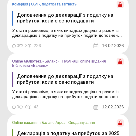
Комерція
|
Облік, податки та звiтнiсть
Доповнення до декларації з податку на
прибуток: коли є сенс подавати
У статті розповімо, в яких випадках доцільно разом із
декларацією з податку на прибуток подати доповнення
та як їх заповнити. Декларація з податку на прибуток:
загальні правила та додатки Декларація з податку на
0
3
226
16.02.2026
прибуток для агропідприємств Доповнення не є
обов’язковим додатком до декларації....
Online бібліотека «Баланс»
|
Публікації online видання
Бібліотека «Баланс»
Доповнення до декларації з податку на
прибуток: коли є сенс подавати
У статті розповімо, в яких випадках доцільно разом із
декларацією з податку на прибуток подати доповнення
та як їх заповнити. Бібліотека Баланс № 3 «Декларація
з податку на прибуток за 2025 рік» Доповнення не є
0
0
43
12.02.2026
обов’язковим додатком до декларації. Це, радше,
пояснення до певної і...
Online видання «Баланс-Агро»
|
Оподаткування
Декларація з податку на прибуток за 2025