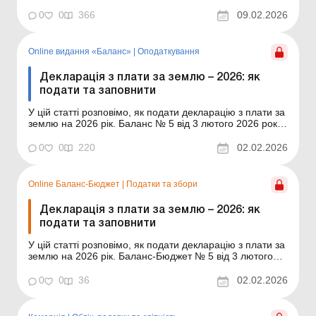
2025 рік сільгосппідприємствами. Також згадаємо
нововведення, які вплинули на «прибуткову» звітність
0
0
366
09.02.2026
за цей рік. У статті розповімо, хто із
сільгосппідприємств повинен відзвітува...
Online видання «Баланс»
|
Оподаткування
Декларація з плати за землю – 2026: як
подати та заповнити
У цій статті розповімо, як подати декларацію з плати за
землю на 2026 рік. Баланс № 5 від 3 лютого 2026 року
Декларація з плати за землю на 2026 рік подається не
пізніше 20 лютого звітного року. Плата за землю
0
0
220
02.02.2026
складається із земельного податку та орендної плати
за землі державної та комунальної вл...
Online Баланс-Бюджет
|
Податки та збори
Декларація з плати за землю – 2026: як
подати та заповнити
У цій статті розповімо, як подати декларацію з плати за
землю на 2026 рік. Баланс-Бюджет № 5 від 3 лютого
2026 року Декларація з плати за землю на 2026 рік
подається не пізніше 20 лютого звітного року. Плата за
0
0
36
02.02.2026
землю складається із земельного податку та орендної
плати за землі державної та комунал...