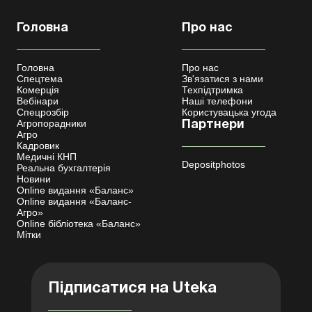
Головна
Про нас
Головна
Про нас
Спецтема
Зв'язатися з нами
Комерція
Техпідтримка
Вебінари
Наші телефони
Спецрозбір
Користувацька угода
Агропорадники
Партнери
Агро
Кадровик
Медичні КНП
Depositphotos
Реальна бухгалтерія
Новини
Online видання «Баланс»
Online видання «Баланс-
Агро»
Online бібліотека «Баланс»
Мітки
Підписатися на Uteka