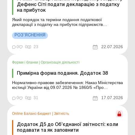
Дефенс Сіті подати декларацію з податку
на прибуток
Який порядок та терміни подання податкової
декларації з податку на прибуток підприємств
платником податку – резидентом Дефенс Сіті, прибуток
якого звільняється/не звільняється від оподаткування,
РОЗ’ЯСНЕННЯ
та який до набуття такого статусу слід застосовувати
базовий звітний період – квартальний або...
0
0
23
22.07.2026
Форми і бланки
|
Організація діяльності
Примірна форма подання. Додаток 38
Нормативно-правове забезпечення: Наказ Міністерства
юстиції України від 09.07.2026 № 1860/5 «Про
затвердження примірних форм та описів уніфікованих
форм типових документів, що створюються під час
0
0
31
17.07.2026
діяльності юридичної особи» Форма для
завантаження: Інші примірні ф...
Online Баланс-Бюджет
|
Звітність
Додаток Д5 до Об’єднаної звітності: коли
подавати та як заповнити