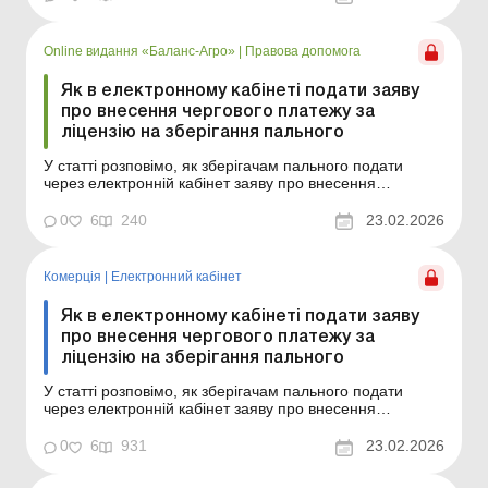
року Суб’єктам господарювання, які мають ліцензію на
зберігання пального для власних потреб (д...
Online видання «Баланс-Агро»
|
Правова допомога
Як в електронному кабінеті подати заяву
про внесення чергового платежу за
ліцензію на зберігання пального
У статті розповімо, як зберігачам пального подати
через електронній кабінет заяву про внесення
чергового платежу за ліцензію на зберігання пального
для власних потреб. Баланс-Агро № 8 від 24 лютого
0
6
240
23.02.2026
2026 року Суб’єктам господарювання, які мають
ліцензію на зберігання пального для власних потр...
Комерція
|
Електронний кабінет
Як в електронному кабінеті подати заяву
про внесення чергового платежу за
ліцензію на зберігання пального
У статті розповімо, як зберігачам пального подати
через електронній кабінет заяву про внесення
чергового платежу за ліцензію на зберігання пального
для власних потреб. Суб’єктам господарювання, які
0
6
931
23.02.2026
мають ліцензію на зберігання пального для власних
потреб (далі – ліцензія на зберігання па...