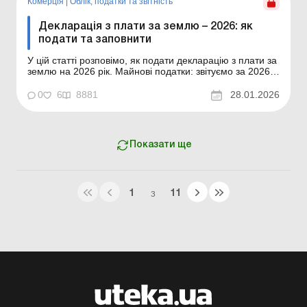
Комерція
|
Облік, податки та звiтнiсть
Декларація з плати за землю – 2026: як
подати та заповнити
У цій статті розповімо, як подати декларацію з плати за
землю на 2026 рік. Майнові податки: звітуємо за 2026
рік Звітуємо щодо майнових податків – 2026
Декларація з плати за землю на 2026 рік подається не
0
6
8881
28.01.2026
пізніше 20 лютого звітного року. Плата за землю
складається із земельного податку та оре...
Показати ще
1
11
З