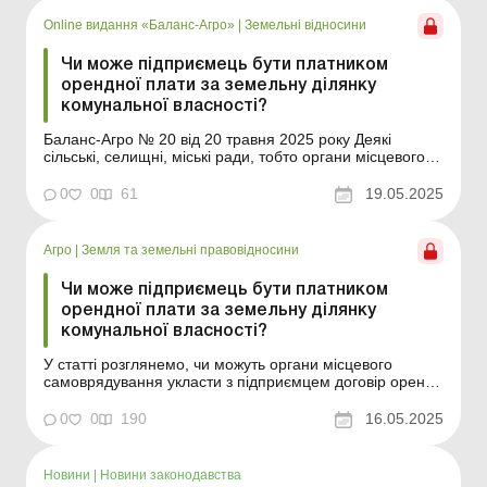
територіальної громади, можуть набувати безхазяйне
майно ...
Online видання «Баланс-Агро»
|
Земельні відносини
Чи може підприємець бути платником
орендної плати за земельну ділянку
комунальної власності?
Баланс-Агро № 20 від 20 травня 2025 року Деякі
сільські, селищні, міські ради, тобто органи місцевого
самоврядування (далі – ОМС), укладають із
підприємцями договори оренди земельної ділянки
0
0
61
19.05.2025
комунальної власності. Однак у законодавстві не
вказано, що підприємець може бути стороною
договору ор...
Агро
|
Земля та земельні правовідносини
Чи може підприємець бути платником
орендної плати за земельну ділянку
комунальної власності?
У статті розглянемо, чи можуть органи місцевого
самоврядування укласти з підприємцем договір оренди
земельної ділянки комунальної власності та чи може
підприємець бути платником орендної плати за землю.
0
0
190
16.05.2025
Деякі сільські, селищні, міські ради, тобто органи
місцевого самоврядування (далі – ОМС), у...
Новини
|
Новини законодавства