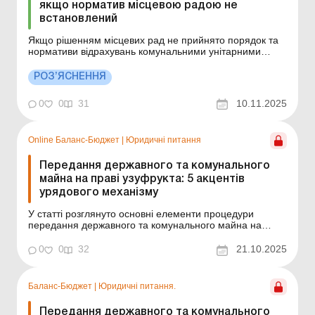
якщо норматив місцевою радою не
встановлений
Якщо рішенням місцевих рад не прийнято порядок та
нормативи відрахувань комунальними унітарними
підприємствами та їх об’єднаннями частини чистого
прибутку (доходу), то такі підприємства не здійснюють
РОЗ’ЯСНЕННЯ
відрахування частини чистого прибутку (доходу) до
місцевих бюджетів та, відповідно, штрафні са...
0
0
31
10.11.2025
Online Баланс-Бюджет
|
Юридичні питання
Передання державного та комунального
майна на праві узуфрукта: 5 акцентів
урядового механізму
У статті розглянуто основні елементи процедури
передання державного та комунального майна на
праві узуфрукта. Баланс-Бюджет № 42 від 21 жовтня
2025 року Уряд затвердив новий порядок передання
0
0
32
21.10.2025
державного та комунального майна – на праві
узуфрукта. Запровадження узуфрукта замість права
господа...
Баланс-Бюджет
|
Юридичні питання.
Передання державного та комунального