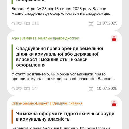
оформлення
Баланс-Агро № 28 від 15 липня 2025 року Власне
майно спадкодавця оформлюється на спадкоємців
зазвичай без проблем (принаймні в теоретичному
плані), однак при спадкуванні оренди землі запитання
0
0
111
11.07.2025
неодмінно виникають. Тим більше якщо йдеться про
оренду не приватної земельної ділянки, а державної
або ко...
Агро
|
Земля та земельні правовідносини
Спадкування права оренди земельної
ділянки комунальної або державної
власності: можливість і нюанси
оформлення
У статті розглянемо, чи можна успадкувати право
оренди комунальної чи державної власності. Власне
майно спадкодавця оформлюється на спадкоємців
зазвичай без проблем (принаймні в теоретичному
0
0
144
10.07.2025
плані), однак при спадкуванні оренди землі запитання
неодмінно виникають. Тим більше якщо йдеться про
оренду ...
Online Баланс-Бюджет
|
Юридичні питання
Чи можна оформити гідротехнічні споруди
в комунальну власність
Баланс-Бюджет № 27 від 8 липня 2025 року Органи