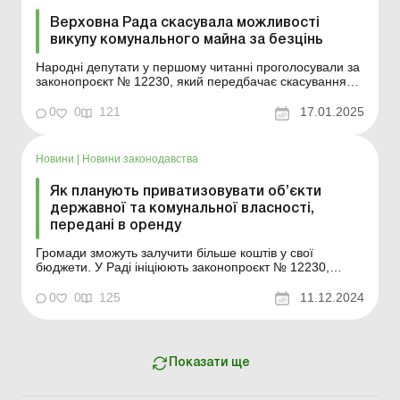
Верховна Рада скасувала можливості
викупу комунального майна за безцінь
Народні депутати у першому читанні проголосували за
законопроєкт № 12230, який передбачає скасування
можливості викупу комунального майна за безцінь. Про
це повідомила народна депутатка від фракції «Слуга
0
0
121
17.01.2025
Народу», ініціаторка законопроєкту, голова Комітету ВР
з питань антикорупційної по...
Новини
|
Новини законодавства
Як планують приватизовувати об’єкти
державної та комунальної власності,
передані в оренду
Громади зможуть залучити більше коштів у свої
бюджети. У Раді ініціюють законопроєкт № 12230,
покликаний вирішити проблему непрозорого викупу
об’єктів державної та комунальної власності,
0
0
125
11.12.2024
переданих в оренду, який завдає збитків місцевим
бюджетам і стримує ефективний розвиток громад. Про
це пов...
Показати ще