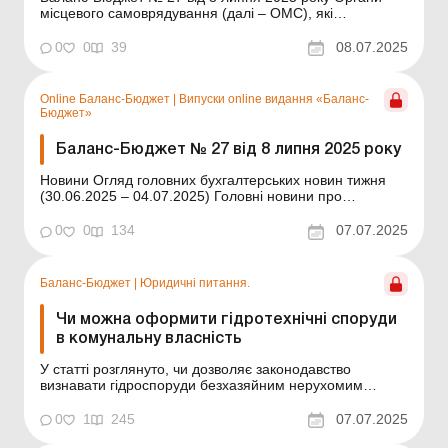
місцевого самоврядування (далі – ОМС), які
уповноважені управляти майном відповідної
територіальної громади, можуть набувати безхазяйне
0
0
39
08.07.2025
майно в комунальну власність за рішенням суду. Таке
право у них виникає після спливу одного року з дня
взяття...
Online Баланс-Бюджет
|
Випуски online видання «Баланс-
Бюджет»
Баланс-Бюджет № 27 від 8 липня 2025 року
Новини Огляд головних бухгалтерських новин тижня
(30.06.2025 – 04.07.2025) Головні новини про
найважливіші зміни у законодавстві – оновлюється
щодня Зміст номеру Юридичні питання
0
0
134
07.07.2025
Читати Діяльність ОМС у процесі фіксації воєнних
злочинів РФ Читати Чи можна оформити гі...
Баланс-Бюджет
|
Юридичні питання.
Чи можна оформити гідротехнічні споруди
в комунальну власність
У статті розглянуто, чи дозволяє законодавство
визнавати гідроспоруди безхазяйним нерухомим
майном та яка існує судова практика з цього питання.
Органи місцевого самоврядування (далі – ОМС), які
0
1
245
07.07.2025
уповноважені управляти майном відповідної