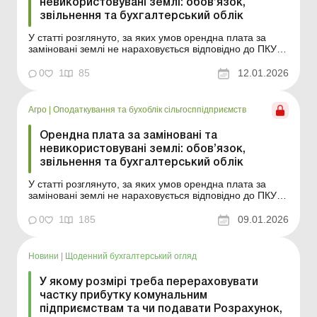
невикористовувані землі: обов’язок,
звільнення та бухгалтерський облік
У статті розглянуто, за яких умов орендна плата за
заміновані землі не нараховується відповідно до ПКУ
та як правильно класифікувати такі суми в
бухгалтерському обліку, якщо землі фактично не
0
1
85
12.01.2026
використовуються. Баланс-Агро № 2 від 13 січня 2026
року Сільськогосподарські підприємства дедалі частіше
...
Агро
|
Оподаткування та бухоблік сільгосппідприємств
Орендна плата за заміновані та
невикористовувані землі: обов’язок,
звільнення та бухгалтерський облік
У статті розглянуто, за яких умов орендна плата за
заміновані землі не нараховується відповідно до ПКУ
та як правильно класифікувати такі суми в
бухгалтерському обліку, якщо землі фактично не
0
1
185
09.01.2026
використовуються. Сільськогосподарські підприємства
дедалі частіше стикаються з ситуацією, коли частина
орен...
Новини
|
Щоденний бухгалтерський огляд
У якому розмірі треба перераховувати
частку прибутку комунальним
підприємствам та чи подавати Розрахунок,