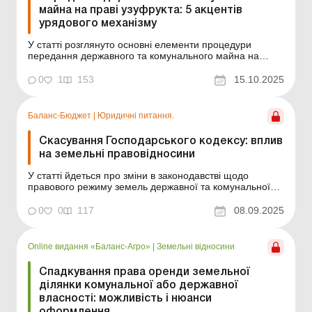
майна на праві узуфрукта: 5 акцентів
урядового механізму
У статті розглянуто основні елементи процедури
передання державного та комунального майна на
праві узуфрукта. Уряд затвердив новий порядок
передання державного та комунального майна – на
0
1
153
15.10.2025
праві узуфрукта. Запровадження узуфрукта замість
права господарського відання/оперативного
управління забез...
Баланс-Бюджет
|
Юридичні питання.
Скасування Господарського кодексу: вплив
на земельні правовідносини
У статті йдеться про зміни в законодавстві щодо
правового режиму земель державної та комунальної
власності та яких заходів на етапі перехідного періоду
потрібно вжити для збереження права на
0
0
117
08.09.2025
землекористування. Щоб заповнити правничі
прогалини після скасування Господарського кодексу,
Законом від 09.0...
Online видання «Баланс-Агро»
|
Земельні відносини
Спадкування права оренди земельної
ділянки комунальної або державної
власності: можливість і нюанси