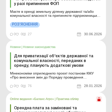
у разі припинення ФОП
Маєте в оренді земельну ділянку державної та/або
комунальної власності та припиняєте підприємницьку
діяльність? Дізнайтеся, як бути зі звітом про оплату за
землю. Більше за темою: Чи потрібно
РОЗ’ЯСНЕННЯ
переоформлювати право постійного користування
земельною ділянкою на право власності або оренди:
0
0
27
30.06.2026
відповідає ...
Новини
|
Новини законодавства
Для приватизації об'єктів державної та
комунальної власності, переданих в
оренду, планують додаткові умови
Мінекономіки оприлюднило проєкт постанови КМУ
«Про внесення змін до Порядку проведення
електронних аукціонів для продажу об’єктів малої
приватизації та визначення додаткових умов продажу
0
0
76
28.01.2026
щодо особливостей приватизації об'єктів державної та
комунальної власності, переданих в оренду»...
Online видання «Баланс-Агро»
|
Практика обліку
Орендна плата за заміновані та