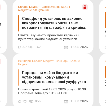
договір, оплатив роботи, а потім
Баланс-Бюджет
|
Застосування КЕКВ і
виявляється, що договір нікчемний і не
бюджетне планування.
ство...
Спецфонд установи: як законно
використовувати кошти та не
л
потрапити під штрафи та кримінал
Стаття, яку мають прочитати керівник і
бухгалтер кожної бюджетної установи.
Спецфонд, власні надходження, гранти,
оренда, перевірки Держаудитслужби,
6
0
0
142
13.05.2026
штрафи та реальні судові справи, –
й
розбираємо не теорію, а практичні ризики й
помилки, за які посадовці сьогодні
Вебінари. Баланс-Бюджет
|
Вебінари. Баланс-
відповідають особисто. Спеціальн...
Бюджет
Передання майна бюджетним
установам і комунальним
підприємствамна праві узуфрукта
Початок трансляції 19.03.2026 року о 10:30.
Програма вебінару 10:30-11:30
Документальне оформлення права
узуфрукта 1. Документальне оформлення
6
0
1
856
19.03.2026
права узуфрукта: передання майна в