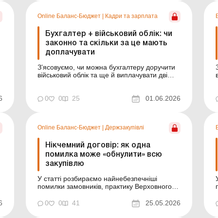
2026 року Конфлікт інтересів, незаконна
виплата чи законне стимулювання праці?
Online Баланс-Бюджет
|
Кадри та зарплата
Межа...
Бухгалтер + військовий облік: чи
законно та скільки за це мають
доплачувати
З’ясовуємо, чи можна бухгалтеру доручити
військовий облік та ще й виплачувати дві
стимулюючі надбавки. Баланс-Бюджет №
22 від 2 червня 2026 року В освітньому
6
закладі через відсутність кадровика роботу з
0
0
25
01.06.2026
ведення військового обліку покладено на
бухгалтера. Чи правомірно це та чи можна
до...
Online Баланс-Бюджет
|
Держзакупівлі
.
Нікчемний договір: як одна
помилка може «обнулити» всю
закупівлю
У статті розбираємо найнебезпечніші
помилки замовників, практику Верховного
Суду та ризики, які можуть дорого
коштувати установі й посадовцям. Баланс-
6
0
0
41
25.05.2026
Бюджет № 21 від 26 травня 2026 року
Замовник провів закупівлю, підписав