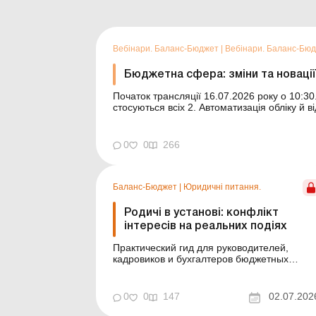
Вебінари. Баланс-Бюджет
|
Вебінари. Баланс-Бю
Бюджетна сфера: зміни та новації
Початок трансляції 16.07.2026 року о 10:30. Програма вебінару 1. Стисло про новації, 
стосуються всіх 2. Автоматизація обліку й відображення нарахувань із зарплати та стипендій у
0
0
266
Баланс-Бюджет
|
Юридичні питання.
Родичі в установі: конфлікт
інтересів на реальних подіях
Практический гид для руководителей,
кадровиков и бухгалтеров бюджетных
учреждений. На реальных кейсах НАЗК,
заключениях Госаудитслужбы и судебной
практике разбираем наиболее типичные
0
0
147
02.07.202
конфликты интересов, возникающие в
случае работы близких людей в одном