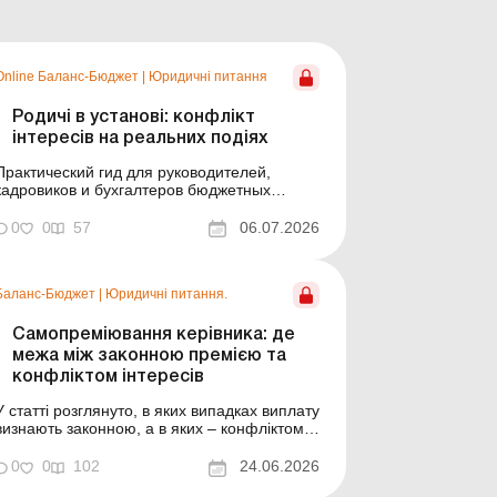
Online Баланс-Бюджет
|
Юридичні питання
Родичі в установі: конфлікт
інтересів на реальних подіях
Практический гид для руководителей,
кадровиков и бухгалтеров бюджетных
учреждений. На реальных кейсах НАЗК,
заключениях Госаудитслужбы и судебной
0
0
57
06.07.2026
практике разбираем наиболее типичные
конфликты интересов, возникающие в
случае работы близких людей в одном
Баланс-Бюджет
|
Юридичні питання.
учреждении. Баланс-Бюджет № 27 від 7
липня 2...
Самопреміювання керівника: де
межа між законною премією та
конфліктом інтересів
У статті розглянуто, в яких випадках виплату
визнають законною, а в яких – конфліктом
інтересів, проаналізовано реальні висновки
НАЗК, матеріали ревізій ДАСУ та рішення
0
0
102
24.06.2026
судів. Конфлікт інтересів, незаконна