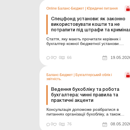
грошового забезпечення) для розрахунку
Online Баланс-Бюджет
|
Юридичні питання
виплат за загальнообов’язковим державн...
Спецфонд установи: як законно
використовувати кошти та не
потрапити під штрафи та криміна
Стаття, яку мають прочитати керівник і
бухгалтер кожної бюджетної установи.
Спецфонд, власні надходження, гранти,
оренда, перевірки Держаудитслужби,
штрафи та реальні судові справи, –
0
0
66
19.05.202
розбираємо не теорію, а практичні ризики 
помилки, за які посадовці сьогодні
відповідають особисто. Баланс-...
Баланс-Бюджет
|
Бухгалтерський облік і
звітність.
Ведення бухобліку та робота
бухгалтера: чинні правила та
практичні акценти
Консультація допоможе розібратися в
питаннях організації бухобліку, а також
кадрових нюансах сьогодення. Типове
положення про бухгалтерську службу
0
0
76
08.05.202
оновили ще минулоріч, але неузгодженість