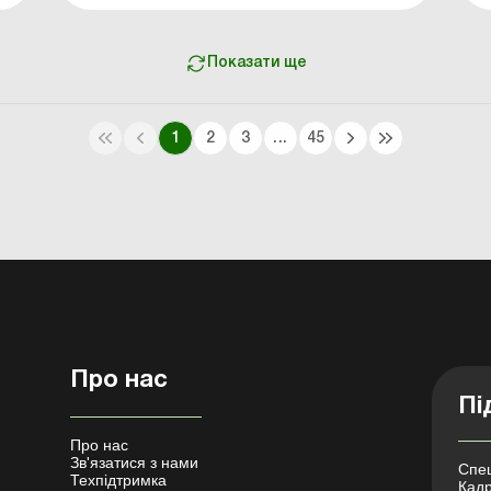
оперативне управління та господарське
відання заборонене; хто ухвалює рішення
та як оформлювати; умови використ...
Показати ще
1
2
3
...
45
Про нас
Пі
Про нас
Зв'язатися з нами
Спец
Техпідтримка
Кадр