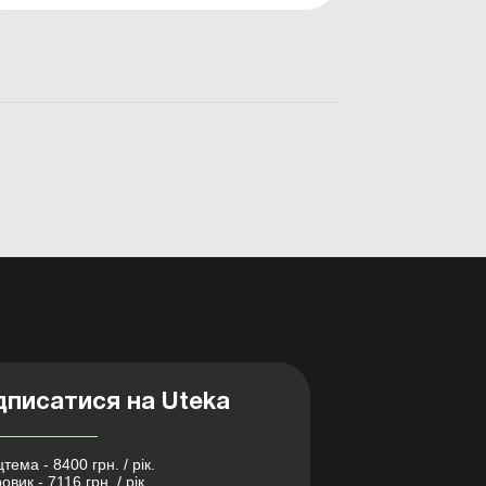
норм бюджетного законодавства.
Розгляне...
дписатися на Uteka
тема - 8400 грн. / рік.
овик - 7116 грн. / рік.