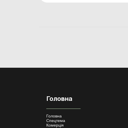
законодавчих норм залишилася й досі. У
статті – про організацію бухобліку за
чинними правилами, роботу бух...
Головна
Головна
Спецтема
Комерція