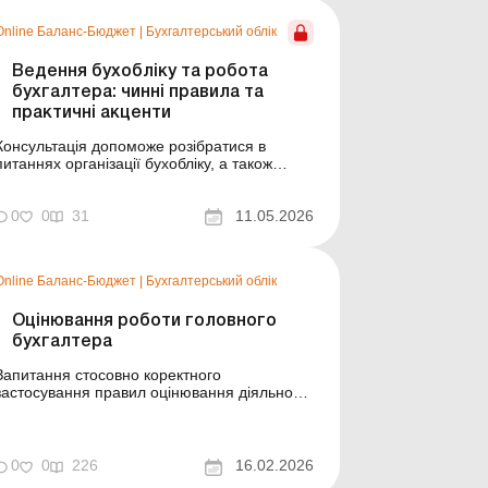
нікчемний і не створює жодних правових
Online Баланс-Бюджет
|
Бухгалтерський облік
наслідків. У статті розбе...
Ведення бухобліку та робота
бухгалтера: чинні правила та
практичні акценти
Консультація допоможе розібратися в
питаннях організації бухобліку, а також
кадрових нюансах сьогодення. Баланс-
Бюджет № 19 від 12 травня 2026 року
Типове положення про бухгалтерську
0
0
31
11.05.2026
службу оновили ще минулоріч, але
неузгодженість законодавчих норм
залишилася й досі. У статті – про
Online Баланс-Бюджет
|
Бухгалтерський облік
організац...
Оцінювання роботи головного
бухгалтера
Запитання стосовно коректного
застосування правил оцінювання діяльності
головних бухгалтерів бюджетних установ не
втрачають актуальності, адже ця
повноважна особа наділена високим
ступенем відповідальності за здійснення
0
0
226
16.02.2026
установою своїх функцій із дотриманням