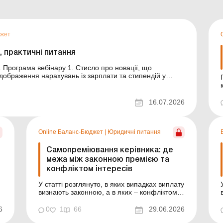
джет
, практичні питання
що
програмному продукті "Облік бюджетної установи" 3. Новації для освітян і науковців Ві...
16.07.2026
Online Баланс-Бюджет
|
Юридичні питання
Самопреміювання керівника: де
межа між законною премією та
конфліктом інтересів
У статті розглянуто, в яких випадках виплату
визнають законною, а в яких – конфліктом
інтересів, проаналізовано реальні висновки
НАЗК, матеріали ревізій ДАСУ та рішення
6
0
1
66
29.06.2026
судів. Баланс-Бюджет № 26 від 30 червня