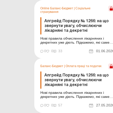
учреждении. Робота чоловіка та дружини в
одній...
Online Баланс-Бюджет
|
Соціальне
страхування
Апгрейд Порядку № 1266: на що
звернути увагу, обчислюючи
лікарняні та декретні
Нові правила обчислення лікарняних і
декретних уже діють. Підкажемо, які саме
зміни до Порядку № 1266 врахувати
бухгалтеру бюджетної установи. Баланс-
0
0
33
01.06.202
Бюджет № 22 від 2 червня 2026 року
Нещодавно оновлено Порядок обчислення
середньої заробітної плати (доходу,
Баланс-Бюджет
|
Оплата праці та податки.
грошового забезпечення) для розрахунку ..
Апгрейд Порядку № 1266: на що
звернути увагу, обчислюючи
лікарняні та декретні
Нові правила обчислення лікарняних і
декретних уже діють. Підкажемо, які саме
зміни до Порядку № 1266 врахувати
бухгалтеру бюджетної установи.
0
0
57
27.05.202
Нещодавно оновлено Порядок обчислення
середньої заробітної плати (доходу,