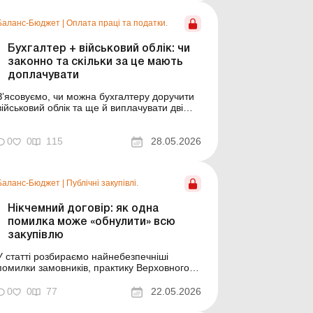
виплата чи законне стимулювання праці?
Межа між ними часто проходить через один
Баланс-Бюджет
|
Оплата праці та податки.
підпис у...
Бухгалтер + військовий облік: чи
законно та скільки за це мають
доплачувати
З’ясовуємо, чи можна бухгалтеру доручити
військовий облік та ще й виплачувати дві
стимулюючі надбавки. В освітньому закладі
через відсутність кадровика роботу з
ведення військового обліку покладено на
0
0
115
28.05.2026
бухгалтера. Чи правомірно це та чи можна
додатково стимулювати бухгалтера за таку
робот...
Баланс-Бюджет
|
Публічні закупівлі.
Нікчемний договір: як одна
помилка може «обнулити» всю
закупівлю
У статті розбираємо найнебезпечніші
помилки замовників, практику Верховного
Суду та ризики, які можуть дорого
коштувати установі й посадовцям. Замовник
0
0
77
22.05.2026
провів закупівлю, підписав договір, оплатив
роботи, а потім виявляється, що договір