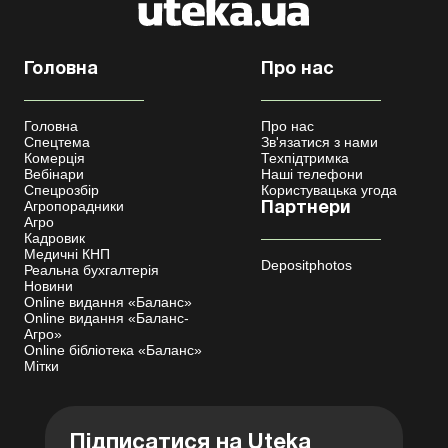
Головна
Про нас
Головна
Про нас
Спецтема
Зв'язатися з нами
Комерція
Техпідтримка
Вебінари
Наші телефони
Спецрозбір
Користувацька угода
Агропорадники
Партнери
Агро
Кадровик
Медичні КНП
Depositphotos
Реальна бухгалтерія
Новини
Online видання «Баланс»
Online видання «Баланс-
Агро»
Online бібліотека «Баланс»
Мітки
Підписатися на Uteka