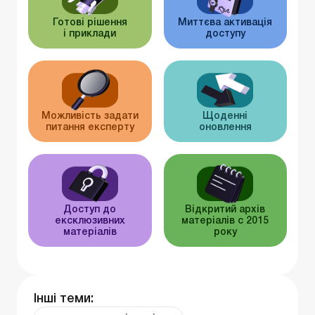
Готові рішення
Миттєва активація
і приклади
доступу
Можливість задати
Щоденні
питання експерту
оновлення
Доступ до
Відкритий архів
ексклюзивних
матеріалів c 2015
матеріалів
року
Інші теми: