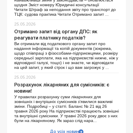
найважливіші зміни у законодавстві – оновлюється
щодня Зміст номеру Юридичні консультації
Читати Штраф за неподання звіту про транспорт до
ТЦК: судова практика Читати Отримано запит ...
25.05.2026
Отримано запит від органу ДПС: як
реагувати платнику податків?
Ви отримали від податкового органу запит про
надання інформації та копій документів (зокрема,
щодо співпраці з фізособами-підприємцями, розміру
середньої зарплати, яка на підприємстві нижче, ніж у
відповідної галузі, тощо) і не знаєте, чи відповідати
на цей запит, у який строк і що вам загрожує у ...
25.05.2026
Розрахунок лікарняних для сумісників: є
новини!
У правилах розрахунку суми лікарняних для
зовнішніх і внутрішніх сумісників з’явилися важливі
зміни. Подробиці – у статті. Баланс № 21 від 26
травня 2026 року На підприємстві працюють зовнішні
та внутрішні сумісники. У травні 2026 року двоє з них
були на лікарняному. Як зараз слід нара...
До усіх новин