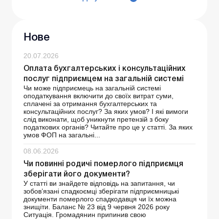
Нове
20.07.2026
Оплата бухгалтерських і консультаційних
послуг підприємцем на загальній системі
Чи може підприємець на загальній системі
оподаткування включити до своїх витрат суми,
сплачені за отримання бухгалтерських та
консультаційних послуг? За яких умов? І які вимоги
слід виконати, щоб уникнути претензій з боку
податкових органів? Читайте про це у статті. За яких
умов ФОП на загальні...
08.06.2026
Чи повинні родичі померлого підприємця
зберігати його документи?
У статті ви знайдете відповідь на запитання, чи
зобов’язані спадкоємці зберігати підприємницькі
документи померлого спадкодавця чи їх можна
знищіти. Баланс № 23 від 9 червня 2026 року
Ситуація. Громадянин припинив свою