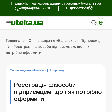
Підписуйся на інформаційну страховку бухгалтера
+38(044)334-62-70
Підписатися
Медичні КНП
Online видання «Баланс»
Online видання «Баланс-Агро»
Online бібліотека «Баланс»
Портал Баланс-Бюджет
Сервіси Баланс-Бюджет
Свiт позитива
Випуски online видання «Баланс»
Оплата праці та кадри
Каса та розрахунки
Управлінський 
Судова
Бухгалтерсь
ЗЕД та вал
Оренда та 
Головна
Online видання «Баланс»
Підприємці
Реєстрація фізособи підприємцем: що і як
потрібно оформити
ки
Управлінський облік
Судова практика
Бухгалтерський облік та фінзвітність
ЗЕД та валютні операції
Оренда та лізинг
Довідкова інформація
Юридичні консультації
Online видання «Баланс»
|
Підприємці
Реєстрація фізособи
підприємцем: що і як потрібно
оформити