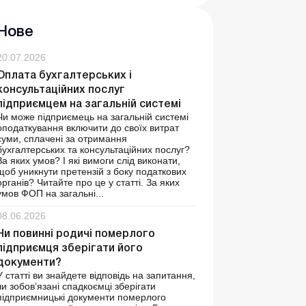
Нове
20.07.2026
Оплата бухгалтерських і
консультаційних послуг
підприємцем на загальній системі
Чи може підприємець на загальній системі
оподаткування включити до своїх витрат
суми, сплачені за отримання
бухгалтерських та консультаційних послуг?
За яких умов? І які вимоги слід виконати,
щоб уникнути претензій з боку податкових
органів? Читайте про це у статті. За яких
умов ФОП на загальні...
08.06.2026
Чи повинні родичі померлого
підприємця зберігати його
документи?
У статті ви знайдете відповідь на запитання,
чи зобов’язані спадкоємці зберігати
підприємницькі документи померлого