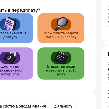
ить в передплату?
тєва активація
Можливість задати
доступу
питання експерту
Доступ до
Відкритий архів
ксклюзивних
матеріалів c 2015
матеріалів
року
а система оподаткування
діяльність