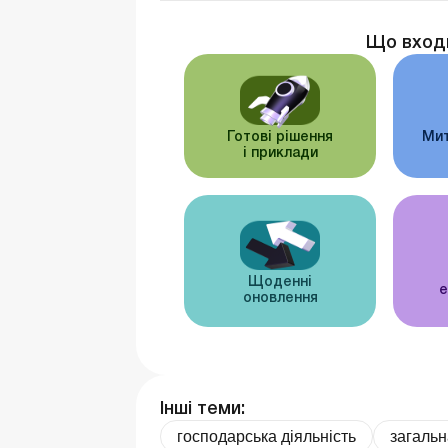
Що вход
Готові рішення
Мит
і приклади
Щоденні
е
оновлення
Інші теми:
господарська діяльність
загальн