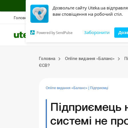
Підписуйся на інформаційну страховку б
Дозвольте сайту Uteka.ua відправл
вам сповіщення на робочий стіл.
Головна
Новини
Вебінари
Спецрозбір
Правова база
Конкурс
Ак
Заборонити
Доз
Powered by SendPulse
Всі категорії
Розділи
Online видання «Баланс»
Online видання «Баланс-Агро»
Online бібліотека «Баланс»
Портал Баланс-Бюджет
Сервіси Баланс-Бюджет
Випуски online видання «Баланс»
Головна
Online видання «Баланс»
П
ки
Управлінський облік
Судова практика
Бухгалтерський облік та фінзвітність
ЗЕД та валютні операції
Оренда та лізинг
Довідкова інформація
Юридичні консультації
ЄСВ?
Online видання «Баланс»
|
Підприємці
Підприємець н
системі не пр