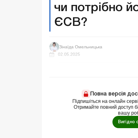
чи потрібно й
ЄСВ?
Зінаїда Омельницька
02.05.2025
Повна версія до
Підпишіться на онлайн серві
Отримайте повний доступ бі
вашу ро
Вигідно 