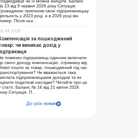
спадкодавця чи їх можна знищіти. Баланс
№ 23 від 9 червня 2026 року Ситуація.
Громадянин припинив свою підприємницьку
діяльність у 2023 році, а в 2026 році він
помер. Після ньо...
20.04.2026
Компенсація за пошкоджений
товар: чи виникає дохід у
підприємця
Чи повинен підприємець-єдинник включати
до свого доходу компенсацію, отриману від
Нової пошти за товар, пошкоджений під час
транспортування? Чи вважається така
виплата підприємницьким доходом та як
оцінити податкові наслідки? Читайте про це
у статті. Баланс № 16 від 21 квітня 2026
року Ситуація. П...
До усіх новин