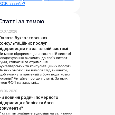
ЄСВ за себе?
Статті за темою
20.07.2026
Оплата бухгалтерських і
консультаційних послуг
підприємцем на загальній системі
Чи може підприємець на загальній системі
оподаткування включити до своїх витрат
суми, сплачені за отримання
бухгалтерських та консультаційних послуг?
За яких умов? І які вимоги слід виконати,
щоб уникнути претензій з боку податкових
органів? Читайте про це у статті. За яких
умов ФОП на загальні...
08.06.2026
Чи повинні родичі померлого
підприємця зберігати його
документи?
У статті ви знайдете відповідь на запитання,