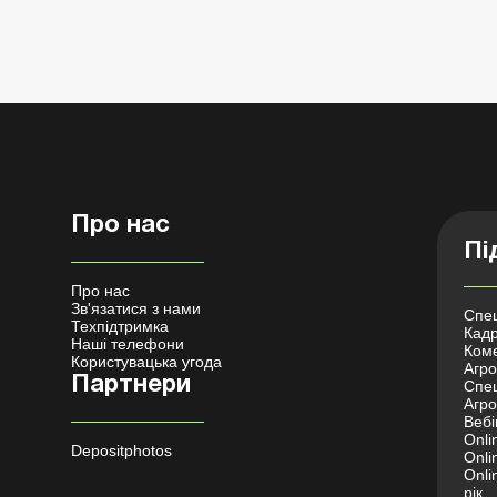
Про нас
Пі
Про нас
Зв'язатися з нами
Спец
Техпідтримка
Кадр
Наші телефони
Коме
Користувацька угода
Агро 
Партнери
Спец
Агро
Вебі
Onli
Depositphotos
Onli
Onli
рік.