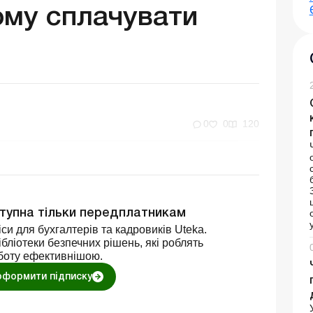
ому сплачувати
0
0
120
ступна тільки передплатникам
си для бухгалтерів та кадровиків Uteka.
бліотеки безпечних рішень, які роблять
боту ефективнішою.
оформити підписку