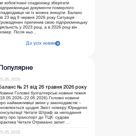
чи зобов’язані спадкоємці зберігати
підприємницькі документи померлого
спадкодавця чи їх можна знищіти. Баланс
№ 23 від 9 червня 2026 року Ситуація.
Громадянин припинив свою підприємницьку
діяльність у 2023 році, а в 2026 році він
помер. Після ньо...
До усіх новин
Популярне
25.05.2026
Баланс № 21 від 26 травня 2026 року
Новини Головні бухгалтерські новини тижня
(18.05.2026–22.05.2026) Головні новини
про найважливіші зміни у законодавстві –
оновлюється щодня Зміст номеру Юридичні
консультації Читати Штраф за неподання
звіту про транспорт до ТЦК: судова
практика Читати Отримано запит ...
25.05.2026