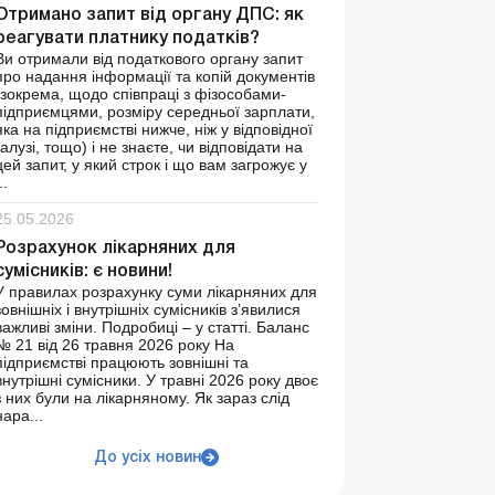
Отримано запит від органу ДПС: як
реагувати платнику податків?
Ви отримали від податкового органу запит
про надання інформації та копій документів
(зокрема, щодо співпраці з фізособами-
підприємцями, розміру середньої зарплати,
яка на підприємстві нижче, ніж у відповідної
галузі, тощо) і не знаєте, чи відповідати на
цей запит, у який строк і що вам загрожує у
..
25.05.2026
Розрахунок лікарняних для
сумісників: є новини!
У правилах розрахунку суми лікарняних для
зовнішніх і внутрішніх сумісників з’явилися
важливі зміни. Подробиці – у статті. Баланс
№ 21 від 26 травня 2026 року На
підприємстві працюють зовнішні та
внутрішні сумісники. У травні 2026 року двоє
з них були на лікарняному. Як зараз слід
нара...
До усіх новин