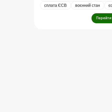
сплата ЄСВ
воєнний стан
є
Перейти 