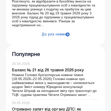
Розглянуто, як відобразити в бухобліку внесок на
підтримку працевлаштування осіб з інвалідністю та
чи виникає різниця з податку на прибуток за цим
внеском. Баланс № 20 від 19 травня 2026 року З
2026 року підхід до підтримки у працевлаштуванні
осіб з інвалідністю змінився. Раніше за
недотримання но...
До усіх новин
Популярне
25.05.2026
Баланс № 21 від 26 травня 2026 року
Новини Головні бухгалтерські новини тижня
(18.05.2026–22.05.2026) Головні новини про
найважливіші зміни у законодавстві – оновлюється
щодня Зміст номеру Юридичні консультації
Читати Штраф за неподання звіту про транспорт до
ТЦК: судова практика Читати Отримано запит ...
25.05.2026
Отримано запит від органу ДПС: як