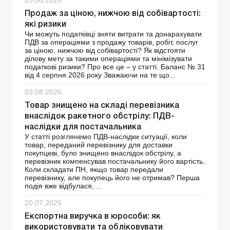
03.08.2026
Продаж за ціною, нижчою від собівартості:
які ризики
Чи можуть податківці зняти витрати та донарахувати
ПДВ за операціями з продажу товарів, робіт, послуг
за ціною, нижчою від собівартості? Як відстояти
ділову мету за такими операціями та мінімізувати
податкові ризики? Про все це – у статті. Баланс № 31
від 4 серпня 2026 року Зважаючи на те що...
03.08.2026
Товар знищено на складі перевізника
внаслідок ракетного обстрілу: ПДВ-
наслідки для постачальника
У статті розглянемо ПДВ-наслідки ситуації, коли
товар, переданий перевізнику для доставки
покупцеві, було знищено внаслідок обстрілу, а
перевізник компенсував постачальнику його вартість.
Коли складати ПН, якщо товар передали
перевізнику, але покупець його не отримав? Перша
подія вже відбулася, ...
20.07.2026
Експортна виручка в юрособи: як
використовувати та обліковувати