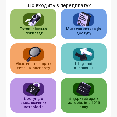
Що входить в передплату?
Готові рішення
Миттєва активація
і приклади
доступу
Можливість задати
Щоденні
питання експерту
оновлення
Доступ до
Відкритий архів
ексклюзивних
матеріалів c 2015
матеріалів
року