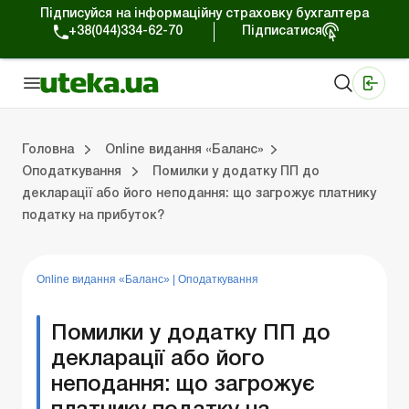
Підписуйся на інформаційну страховку бухгалтера
+38(044)334-62-70
Підписатися
Медичні КНП
Online видання «Баланс»
Online видання «Баланс-Агро»
Online бібліотека «Баланс»
Портал Баланс-Бюджет
Сервіси Баланс-Бюджет
Свiт позитива
Випуски online видання «Баланс»
Оплата праці та кадри
Каса та розрахунки
Управлінський 
Судова
Бухгалтерсь
ЗЕД та вал
Оренда та 
Головна
Online видання «Баланс»
Оподаткування
Помилки у додатку ПП до
декларації або його неподання: що загрожує платнику
ки
Управлінський облік
Судова практика
Бухгалтерський облік та фінзвітність
ЗЕД та валютні операції
Оренда та лізинг
Довідкова інформація
Юридичні консультації
податку на прибуток?
Online видання «Баланс»
|
Оподаткування
Помилки у додатку ПП до
декларації або його
неподання: що загрожує