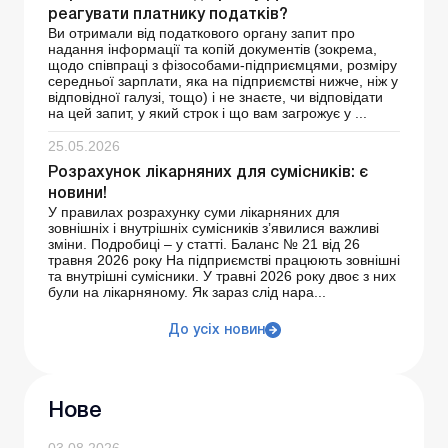
реагувати платнику податків?
Ви отримали від податкового органу запит про
надання інформації та копій документів (зокрема,
щодо співпраці з фізособами-підприємцями, розміру
середньої зарплати, яка на підприємстві нижче, ніж у
відповідної галузі, тощо) і не знаєте, чи відповідати
на цей запит, у який строк і що вам загрожує у ...
25.05.2026
Розрахунок лікарняних для сумісників: є
новини!
У правилах розрахунку суми лікарняних для
зовнішніх і внутрішніх сумісників з’явилися важливі
зміни. Подробиці – у статті. Баланс № 21 від 26
травня 2026 року На підприємстві працюють зовнішні
та внутрішні сумісники. У травні 2026 року двоє з них
були на лікарняному. Як зараз слід нара...
До усіх новин
Нове