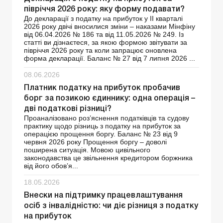
півріччя 2026 року: яку форму подавати?
До декларації з податку на прибуток у ІІ кварталі
2026 року двічі вносилися зміни – наказами Мінфіну
від 06.04.2026 № 186 та від 11.05.2026 № 249. Із
статті ви дізнаєтеся, за якою формою звітувати за
півріччя 2026 року та коли запрацює оновлена
форма декларації. Баланс № 27 від 7 липня 2026 ...
08.06.2026
Платник податку на прибуток пробачив
борг за позикою єдиннику: одна операція –
дві податкові різниці?
Проаналізовано роз’яснення податківців та судову
практику щодо різниць з податку на прибуток за
операцією прощення боргу. Баланс № 23 від 9
червня 2026 року Прощення боргу – доволі
поширена ситуація. Мовою цивільного
законодавства це звільнення кредитором боржника
від його обов’я...
18.05.2026
Внески на підтримку працевлаштування
осіб з інвалідністю: чи діє різниця з податку
на прибуток