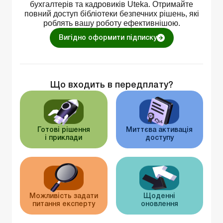
бухгалтерів та кадровиків Uteka. Отримайте
повний доступ бібліотеки безпечних рішень, які
роблять вашу роботу ефективнішою.
Вигідно оформити підписку
Що входить в передплату?
Готові рішення
Миттєва активація
і приклади
доступу
Можливість задати
Щоденні
питання експерту
оновлення