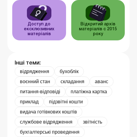
Доступ до
Відкритий архів
ексклюзивних
матеріалів c 2015
матеріалів
року
Інші теми:
відрядження
бухоблік
воєнний стан
складання
аванс
питання-відповіді
платіжна картка
приклад
підзвітні кошти
видача готівкових коштів
службове відрядження
звітність
бухгалтерські проведення