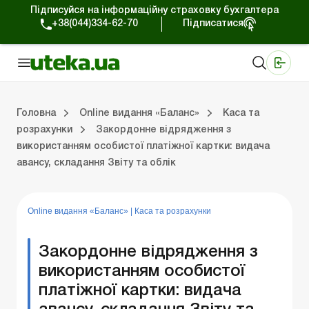
Підписуйся на інформаційну страховку бухгалтера
+38(044)334-62-70
Підписатися
Медичні КНП
Online видання «Баланс»
Online видання «Баланс-Агро»
Online бібліотека «Баланс»
Портал Баланс-Бюджет
Сервіси Баланс-Бюджет
Свiт позитива
Випуски online видання «Баланс»
Оплата праці та кадри
Каса та розрахунки
Управлінський 
Судова
Бухгалтерсь
ЗЕД та вал
Оренда та 
Головна
Online видання «Баланс»
Каса та
розрахунки
Закордонне відрядження з
використанням особистої платіжної картки: видача
ки
Управлінський облік
Судова практика
Бухгалтерський облік та фінзвітність
ЗЕД та валютні операції
Оренда та лізинг
Довідкова інформація
Юридичні консультації
авансу, складання Звіту та облік
Online видання «Баланс»
|
Каса та розрахунки
Закордонне відрядження з
використанням особистої
платіжної картки: видача