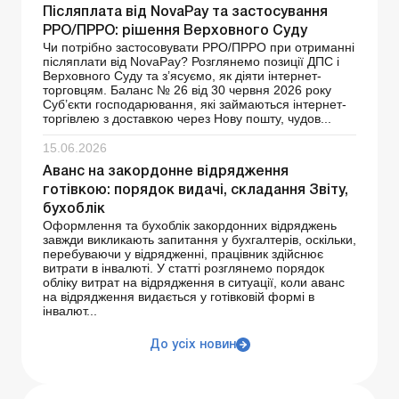
Післяплата від NovaРay та застосування
РРО/ПРРО: рішення Верховного Суду
Чи потрібно застосовувати РРО/ПРРО при отриманні
післяплати від NovaPay? Розглянемо позиції ДПС і
Верховного Суду та з’ясуємо, як діяти інтернет-
торговцям. Баланс № 26 від 30 червня 2026 року
Суб’єкти господарювання, які займаються інтернет-
торгівлею з доставкою через Нову пошту, чудов...
15.06.2026
Аванс на закордонне відрядження
готівкою: порядок видачі, складання Звіту,
бухоблік
Оформлення та бухоблік закордонних відряджень
завжди викликають запитання у бухгалтерів, оскільки,
перебуваючи у відрядженні, працівник здійснює
витрати в інвалюті. У статті розглянемо порядок
обліку витрат на відрядження в ситуації, коли аванс
на відрядження видається у готівковій формі в
інвалют...
До усіх новин