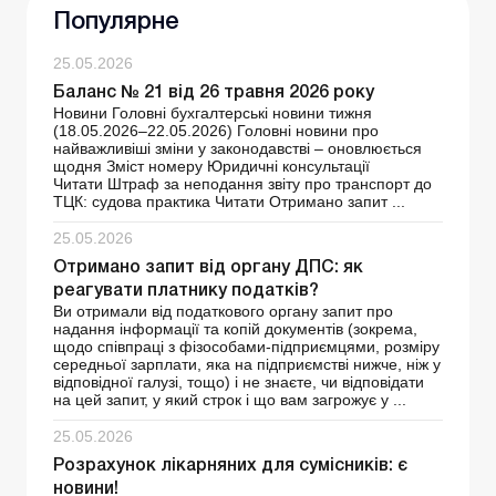
Популярне
25.05.2026
Баланс № 21 від 26 травня 2026 року
Новини Головні бухгалтерські новини тижня
(18.05.2026–22.05.2026) Головні новини про
найважливіші зміни у законодавстві – оновлюється
щодня Зміст номеру Юридичні консультації
Читати Штраф за неподання звіту про транспорт до
ТЦК: судова практика Читати Отримано запит ...
25.05.2026
Отримано запит від органу ДПС: як
реагувати платнику податків?
Ви отримали від податкового органу запит про
надання інформації та копій документів (зокрема,
щодо співпраці з фізособами-підприємцями, розміру
середньої зарплати, яка на підприємстві нижче, ніж у
відповідної галузі, тощо) і не знаєте, чи відповідати
на цей запит, у який строк і що вам загрожує у ...
25.05.2026
Розрахунок лікарняних для сумісників: є
новини!