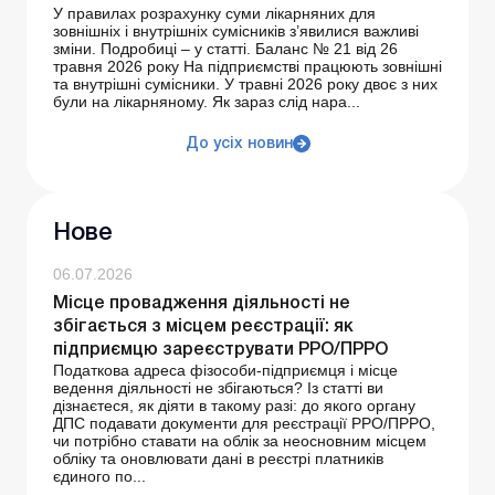
У правилах розрахунку суми лікарняних для
зовнішніх і внутрішніх сумісників з’явилися важливі
зміни. Подробиці – у статті. Баланс № 21 від 26
травня 2026 року На підприємстві працюють зовнішні
та внутрішні сумісники. У травні 2026 року двоє з них
були на лікарняному. Як зараз слід нара...
До усіх новин
Нове
06.07.2026
Місце провадження діяльності не
збігається з місцем реєстрації: як
підприємцю зареєструвати РРО/ПРРО
Податкова адреса фізособи-підприємця і місце
ведення діяльності не збігаються? Із статті ви
дізнаєтеся, як діяти в такому разі: до якого органу
ДПС подавати документи для реєстрації РРО/ПРРО,
чи потрібно ставати на облік за неосновним місцем
обліку та оновлювати дані в реєстрі платників
єдиного по...