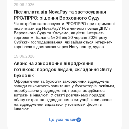
29.06.2026
Післяплата від NovaРay та застосування
РРО/ПРРО: рішення Верховного Суду
Чи потрібно застосовувати РРО/ПРРО при отриманні
післяплати від NovaPay? Розглянемо позиції ДПС і
Верховного Суду та з’ясуємо, як діяти інтернет-
торговцям. Баланс № 26 від 30 червня 2026 року
Суб’єкти господарювання, які займаються інтернет-
торгівлею з доставкою через Нову пошту, чудов...
15.06.2026
Аванс на закордонне відрядження
готівкою: порядок видачі, складання Звіту,
бухоблік
Оформлення та бухоблік закордонних відряджень
завжди викликають запитання у бухгалтерів, оскільки,
перебуваючи у відрядженні, працівник здійснює
витрати в інвалюті. У статті розглянемо порядок
обліку витрат на відрядження в ситуації, коли аванс
на відрядження видається у готівковій формі в
інвалют...
До усіх новин