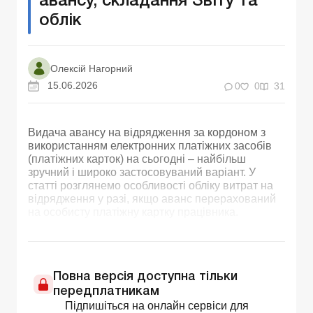
авансу, складання Звіту та
облік
Олексій Нагорний
15.06.2026
0
0
31
Видача авансу на відрядження за кордоном з
використанням електронних платіжних засобів
(платіжних карток) на сьогодні – найбільш
зручний і широко застосовуваний варіант. У
статті розглянемо особливості обліку витрат на
відрядження у разі, якщо аванс перерахований
на особисту платіжну картку працівника.
Повна версія доступна тільки
передплатникам
Підпишіться на онлайн сервіси для