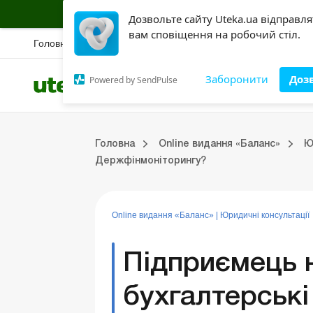
Підписуйся на інформаційну страховку б
Дозвольте сайту Uteka.ua відправл
вам сповіщення на робочий стіл.
Головна
Новини
Вебінари
Спецрозбір
Правова база
Конкурс
Ак
Заборонити
Доз
Powered by SendPulse
Всі категорії
Розділи
Online видання «Баланс»
Online видання «Баланс-Агро»
Online бібліотека «Баланс»
Портал Баланс-Бюджет
Сервіси Баланс-Бюджет
Випуски online видання «Баланс»
Головна
Online видання «Баланс»
Ю
ки
Управлінський облік
Судова практика
Бухгалтерський облік та фінзвітність
ЗЕД та валютні операції
Оренда та лізинг
Довідкова інформація
Юридичні консультації
Держфінмоніторингу?
Online видання «Баланс»
|
Юридичні консультації
Підприємець 
бухгалтерські