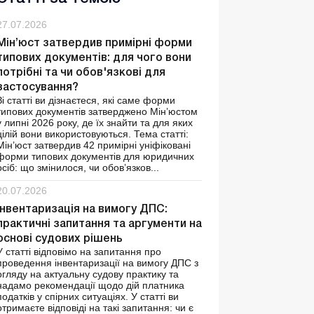
27.07.2026
Мін’юст затвердив примірні форми
типових документів: для чого вони
потрібні та чи обов'язкові для
застосування?
Зі статті ви дізнаєтеся, які саме форми
типових документів затверджено Мін’юстом
у липні 2026 року, де їх знайти та для яких
цілій вони використовуються. Тема статті:
Мін’юст затвердив 42 примірні уніфіковані
форми типових документів для юридичних
осіб: що змінилося, чи обов’язков...
20.07.2026
Інвентаризація на вимогу ДПС:
практичні запитання та аргументи на
основі судових рішень
У статті відповімо на запитання про
проведення інвентаризації на вимогу ДПС з
огляду на актуальну судову практику та
надамо рекомендації щодо дій платника
податків у спірних ситуаціях. У статті ви
отримаєте відповіді на такі запитання: чи є