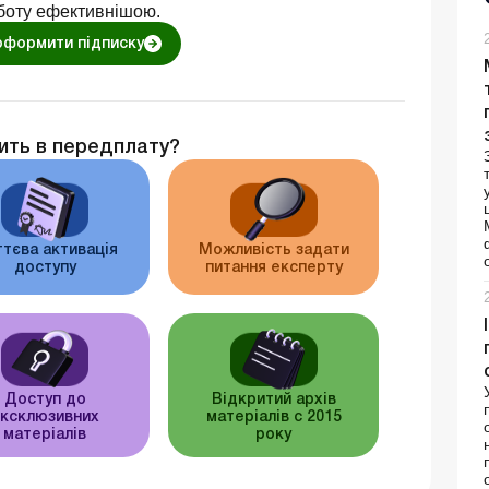
боту ефективнішою.
оформити підписку
ить в передплату?
тєва активація
Можливість задати
доступу
питання експерту
Доступ до
Відкритий архів
ксклюзивних
матеріалів c 2015
матеріалів
року