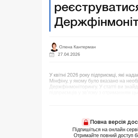
реєструватис
Держфінмоніт
Олена Кантерман
27.04.2026
У квітні 2026 року підприємці, які над
Мінфіну, у якому було вказано на необхі
Держфінмоніторингу. У статті ви знайде
підприємців у зв’язку з отриманням ць
Повна версія до
Підпишіться на онлайн серві
Отримайте повний доступ бі