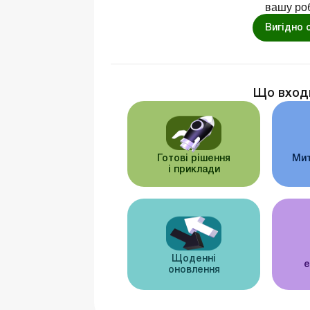
вашу ро
Вигідно 
Що вход
Готові рішення
Мит
і приклади
Щоденні
е
оновлення