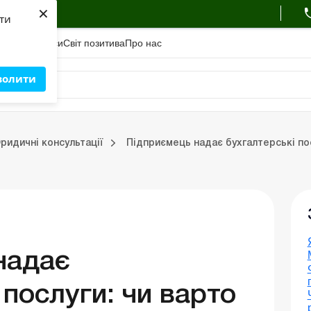
×
ухгалтера
яти
адемiя
Сервіси
Свiт позитива
Про нас
волити
Бухгалтерський облік та фінзвітність
ридичні консультації
Підприємець надає бухгалтерські пос
Портал Баланс-Бюджет
Календар бухгалтера
Дані для розрахунків
надає
 послуги: чи варто