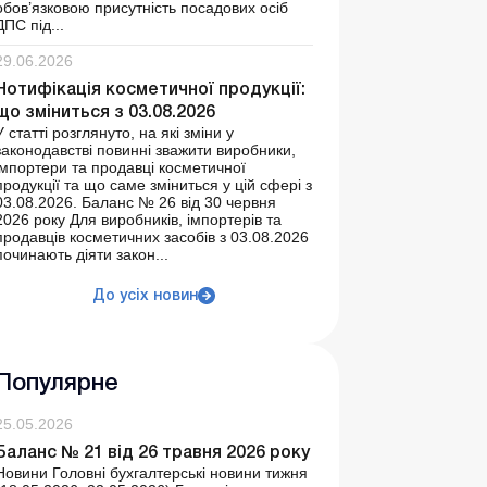
обов’язковою присутність посадових осіб
ДПС під...
29.06.2026
Нотифікація косметичної продукції:
що зміниться з 03.08.2026
У статті розглянуто, на які зміни у
законодавстві повинні зважити виробники,
імпортери та продавці косметичної
продукції та що саме зміниться у цій сфері з
03.08.2026. Баланс № 26 від 30 червня
2026 року Для виробників, імпортерів та
продавців косметичних засобів з 03.08.2026
починають діяти закон...
До усіх новин
Популярне
25.05.2026
Баланс № 21 від 26 травня 2026 року
Новини Головні бухгалтерські новини тижня