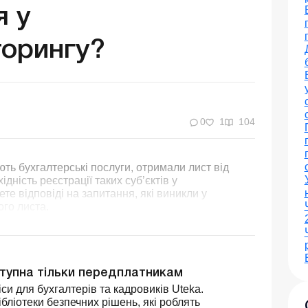
я у
орингу?
0
1
104
ають бухгалтерські послуги, отримали лист від
дність реєстрації таких суб’єктів у
те відповіді на запитання, які виникли у
ого листа.
ступна тільки передплатникам
си для бухгалтерів та кадровиків Uteka.
бліотеки безпечних рішень, які роблять