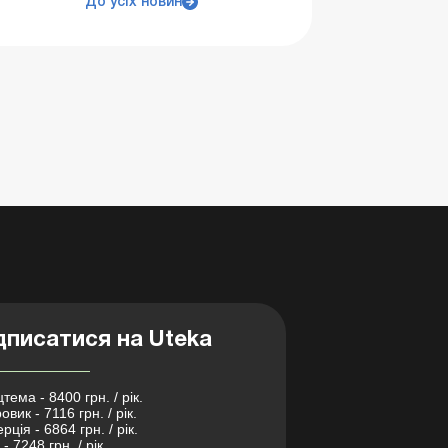
До усіх новин
дписатися на Uteka
тема - 8400 грн. / рік.
овик - 7116 грн. / рік.
рція - 6864 грн. / рік.
- 7248 грн. / рік.