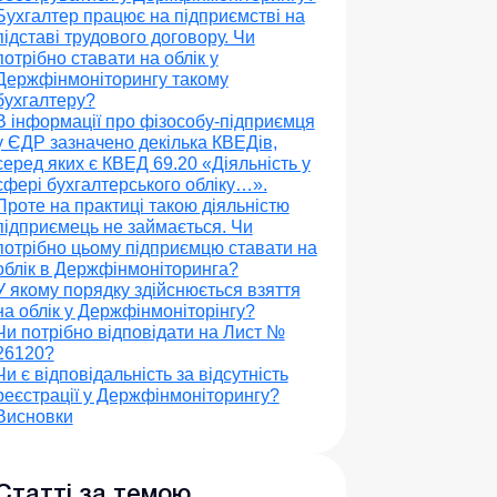
Бухгалтер працює на підприємстві на
підставі трудового договору. Чи
потрібно ставати на облік у
Держфінмоніторингу такому
бухгалтеру?
В інформації про фізособу-підприємця
у ЄДР зазначено декілька КВЕДів,
серед яких є КВЕД 69.20 «Діяльність у
сфері бухгалтерського обліку…».
Проте на практиці такою діяльністю
підприємець не займається. Чи
потрібно цьому підприємцю ставати на
облік в Держфінмоніторинга?
У якому порядку здійснюється взяття
на облік у Держфінмоніторінгу?
Чи потрібно відповідати на Лист №
26120?
Чи є відповідальність за відсутність
реєстрації у Держфінмоніторингу?
Висновки
Статті за темою