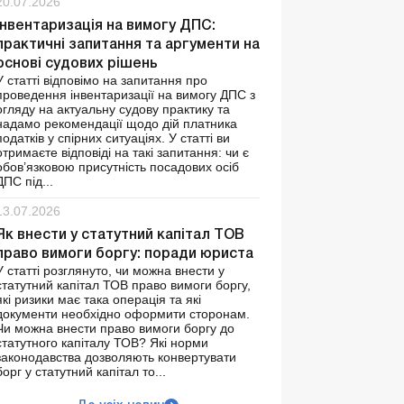
20.07.2026
Інвентаризація на вимогу ДПС:
практичні запитання та аргументи на
основі судових рішень
У статті відповімо на запитання про
проведення інвентаризації на вимогу ДПС з
огляду на актуальну судову практику та
надамо рекомендації щодо дій платника
податків у спірних ситуаціях. У статті ви
отримаєте відповіді на такі запитання: чи є
обов’язковою присутність посадових осіб
ДПС під...
13.07.2026
Як внести у статутний капітал ТОВ
право вимоги боргу: поради юриста
У статті розглянуто, чи можна внести у
статутний капітал ТОВ право вимоги боргу,
які ризики має така операція та які
документи необхідно оформити сторонам.
Чи можна внести право вимоги боргу до
статутного капіталу ТОВ? Які норми
законодавства дозволяють конвертувати
борг у статутний капітал то...