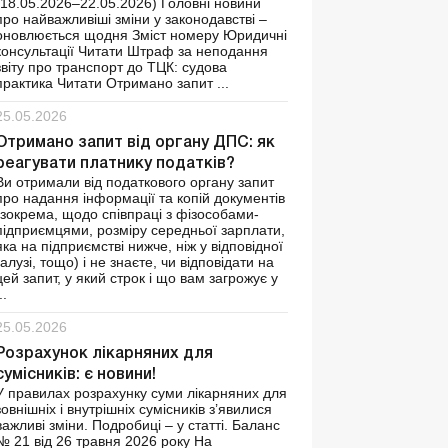
(18.05.2026–22.05.2026) Головні новини
про найважливіші зміни у законодавстві –
оновлюється щодня Зміст номеру Юридичні
консультації Читати Штраф за неподання
звіту про транспорт до ТЦК: судова
практика Читати Отримано запит ...
25.05.2026
Отримано запит від органу ДПС: як
реагувати платнику податків?
Ви отримали від податкового органу запит
про надання інформації та копій документів
(зокрема, щодо співпраці з фізособами-
підприємцями, розміру середньої зарплати,
яка на підприємстві нижче, ніж у відповідної
галузі, тощо) і не знаєте, чи відповідати на
цей запит, у який строк і що вам загрожує у
..
25.05.2026
Розрахунок лікарняних для
сумісників: є новини!
У правилах розрахунку суми лікарняних для
зовнішніх і внутрішніх сумісників з’явилися
важливі зміни. Подробиці – у статті. Баланс
№ 21 від 26 травня 2026 року На