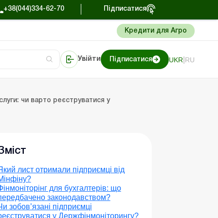
+38(044)334-62-70
Підписатися
Кредити для Агро
|
UKR
RU
Увійти
Підписатися
Портал Баланс-Бюджет
луги: чи варто реєструватися у
Зміст
Який лист отримали підприємці від
Мінфіну?
Фінмоніторінг для бухгалтерів: що
передбачено законодавством?
Чи зобов’язані підприємці
реєструватися у Держфінмоніторингу?