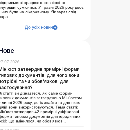
підприємстві працюють зовнішні та
внутрішні сумісники. У травні 2026 року двоє
з них були на лікарняному. Як зараз слід
нара...
До усіх новин
Нове
27.07.2026
Мін’юст затвердив примірні форми
типових документів: для чого вони
потрібні та чи обов'язкові для
застосування?
Зі статті ви дізнаєтеся, які саме форми
типових документів затверджено Мін’юстом
у липні 2026 року, де їх знайти та для яких
цілій вони використовуються. Тема статті:
Мін’юст затвердив 42 примірні уніфіковані
форми типових документів для юридичних
осіб: що змінилося, чи обов’язков...