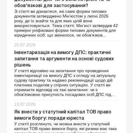
обов'язкові для застосування?
Зі статті ви дізнаєтеся, які саме форми типових
документів затверджено Мін’юстом у липні 2026
року, де їх знайти та для яких цілій вони
використовуються. Тема статті: Мін’юст затвердив 42
примірні уніфіковані форми типових документів для
юридичних осіб: що змінилося, чи обов’язков...
20.07.2026
Інвентаризація на вимогу ДПС: практичні
запитання та аргументи на основі судових
рішень
У статті відповімо на запитання про проведення
інвентаризації на вимогу ДПС з огляду на актуальну
судову практику та надамо рекомендації щодо дій
платника податків у спірних ситуаціях. У статті ви
отримаєте відповіді на такі запитання: чи є
обов’язковою присутність посадових осіб ДПС під...
13.07.2026
Як внести у статутний капітал ТОВ право
вимоги боргу: поради юриста
У статті розглянуто, чи можна внести у статутний
капітал ТОВ право вимоги боргу, які ризики має така