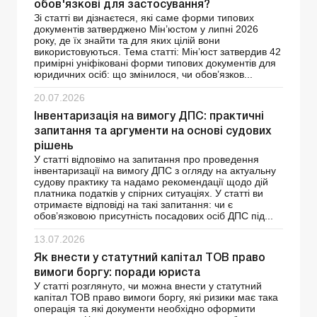
обов'язкові для застосування?
Зі статті ви дізнаєтеся, які саме форми типових
документів затверджено Мін’юстом у липні 2026
року, де їх знайти та для яких цілій вони
використовуються. Тема статті: Мін’юст затвердив 42
примірні уніфіковані форми типових документів для
юридичних осіб: що змінилося, чи обов’язков...
20.07.2026
Інвентаризація на вимогу ДПС: практичні
запитання та аргументи на основі судових
рішень
У статті відповімо на запитання про проведення
інвентаризації на вимогу ДПС з огляду на актуальну
судову практику та надамо рекомендації щодо дій
платника податків у спірних ситуаціях. У статті ви
отримаєте відповіді на такі запитання: чи є
обов’язковою присутність посадових осіб ДПС під...
13.07.2026
Як внести у статутний капітал ТОВ право
вимоги боргу: поради юриста
У статті розглянуто, чи можна внести у статутний
капітал ТОВ право вимоги боргу, які ризики має така
операція та які документи необхідно оформити