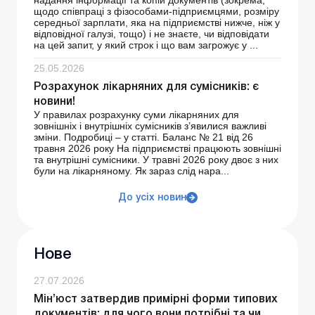
надання інформації та копій документів (зокрема,
щодо співпраці з фізособами-підприємцями, розміру
середньої зарплати, яка на підприємстві нижче, ніж у
відповідної галузі, тощо) і не знаєте, чи відповідати
на цей запит, у який строк і що вам загрожує у ...
25.05.2026
Розрахунок лікарняних для сумісників: є
новини!
У правилах розрахунку суми лікарняних для
зовнішніх і внутрішніх сумісників з’явилися важливі
зміни. Подробиці – у статті. Баланс № 21 від 26
травня 2026 року На підприємстві працюють зовнішні
та внутрішні сумісники. У травні 2026 року двоє з них
були на лікарняному. Як зараз слід нара...
До усіх новин
Нове
27.07.2026
Мін’юст затвердив примірні форми типових
документів: для чого вони потрібні та чи