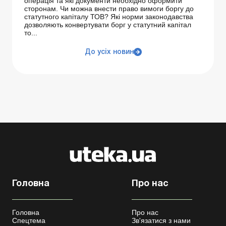
операція та які документи необхідно оформити
сторонам. Чи можна внести право вимоги боргу до
статутного капіталу ТОВ? Які норми законодавства
дозволяють конвертувати борг у статутний капітал
то...
До усіх новин
Головна
Про нас
Головна
Про нас
Спецтема
Зв'язатися з нами