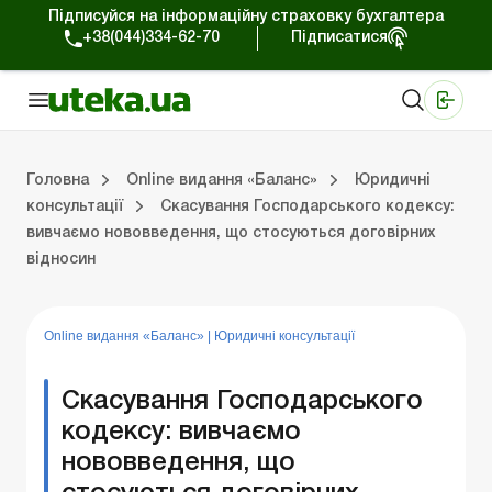
Підписуйся на інформаційну страховку бухгалтера
+38(044)334-62-70
Підписатися
Медичні КНП
Online видання «Баланс»
Online видання «Баланс-Агро»
Online бібліотека «Баланс»
Портал Баланс-Бюджет
Сервіси Баланс-Бюджет
Свiт позитива
Випуски online видання «Баланс»
Оплата праці та кадри
Каса та розрахунки
Управлінський 
Судова
Бухгалтерсь
ЗЕД та вал
Оренда та 
Головна
Online видання «Баланс»
Юридичні
консультації
Скасування Господарського кодексу:
вивчаємо нововведення, що стосуються договірних
ки
Управлінський облік
Судова практика
Бухгалтерський облік та фінзвітність
ЗЕД та валютні операції
Оренда та лізинг
Довідкова інформація
Юридичні консультації
відносин
Online видання «Баланс»
|
Юридичні консультації
Скасування Господарського
кодексу: вивчаємо
нововведення, що