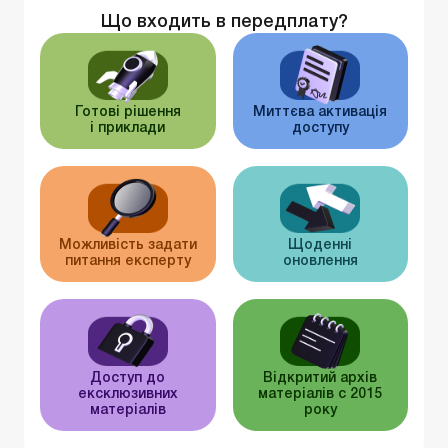
Що входить в передплату?
Готові рішення
Миттєва активація
і приклади
доступу
Можливість задати
Щоденні
питання експерту
оновлення
Доступ до
Відкритий архів
ексклюзивних
матеріалів c 2015
матеріалів
року