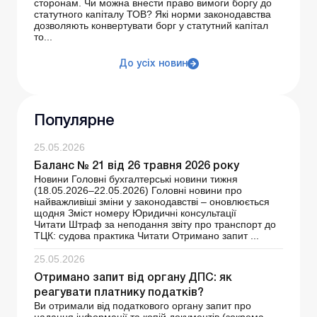
сторонам. Чи можна внести право вимоги боргу до
статутного капіталу ТОВ? Які норми законодавства
дозволяють конвертувати борг у статутний капітал
то...
До усіх новин
Популярне
25.05.2026
Баланс № 21 від 26 травня 2026 року
Новини Головні бухгалтерські новини тижня
(18.05.2026–22.05.2026) Головні новини про
найважливіші зміни у законодавстві – оновлюється
щодня Зміст номеру Юридичні консультації
Читати Штраф за неподання звіту про транспорт до
ТЦК: судова практика Читати Отримано запит ...
25.05.2026
Отримано запит від органу ДПС: як
реагувати платнику податків?
Ви отримали від податкового органу запит про