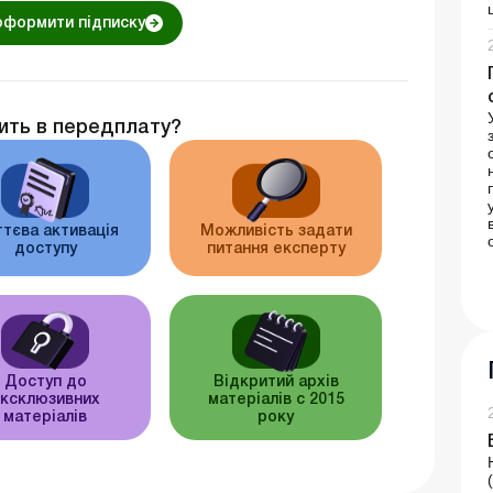
оформити підписку
ить в передплату?
тєва активація
Можливість задати
доступу
питання експерту
Доступ до
Відкритий архів
ксклюзивних
матеріалів c 2015
матеріалів
року