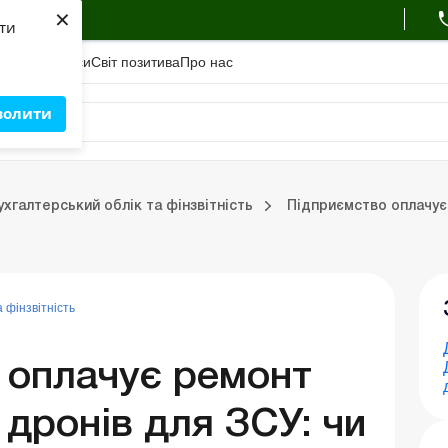
×
ухгалтера
яти
адемiя
Сервіси
Свiт позитива
Про нас
волити
Бухгалтерський облік та фінзвітність
ухгалтерський облік та фінзвітність
Підприємство оплачує 
Портал Баланс-Бюджет
Календар бухгалтера
Дані для розрахунків
 фінзвітність
 оплачує ремонт
 дронів для ЗСУ: чи