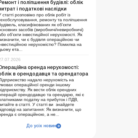
Ремонт і поліпшення будівлі: облік
витрат і податкові наслідки
У статті розповімо про облік робіт із
техобслуговування, ремонту та поліпшення
будівель, класифікованих як об’єкти
основних засобів (виробничі/невиробничі)
або об’єкти інвестиційної нерухомості. Як
визначити, чи є будівля операційною чи
інвестиційною нерухомістю? Помилка на
цьому ета...
27.07.2026
Операційна оренда нерухомості:
облік в орендодавця та орендатора
Підприємство надало нерухомість на
умовах операційної оренди іншому
підприємству. Як вести облік орендних
операцій орендодавцю та орендарю, які є
платниками податку на прибуток і ПДВ,
читайте в статті. У статті ви знайдете
відповіді на запитання: Як визначити, що
оренда є операційною, а не...
До усіх новин