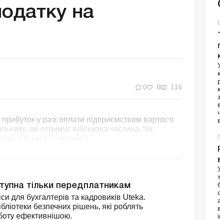
податку на
0
0
116
а прибуток у разі оплати підприємством вартості
в
льнику, які отримує військова частина. Чи
цій військовій частині?
ступна тільки передплатникам
си для бухгалтерів та кадровиків Uteka.
бліотеки безпечних рішень, які роблять
боту ефективнішою.