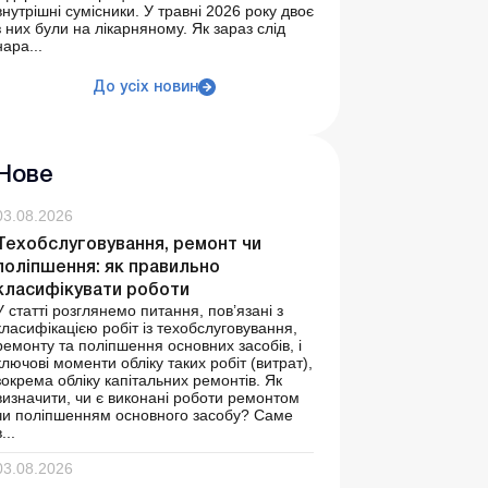
внутрішні сумісники. У травні 2026 року двоє
з них були на лікарняному. Як зараз слід
нара...
До усіх новин
Нове
03.08.2026
Техобслуговування, ремонт чи
поліпшення: як правильно
класифікувати роботи
У статті розглянемо питання, пов’язані з
класифікацією робіт із техобслуговування,
ремонту та поліпшення основних засобів, і
ключові моменти обліку таких робіт (витрат),
зокрема обліку капітальних ремонтів. Як
визначити, чи є виконані роботи ремонтом
чи поліпшенням основного засобу? Саме
...
03.08.2026