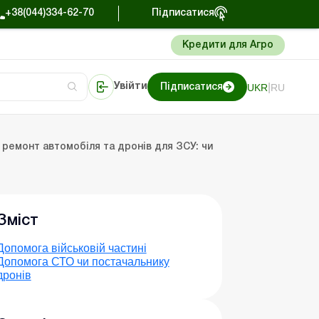
+38(044)334-62-70
Підписатися
Кредити для Агро
|
UKR
RU
Увійти
Підписатися
Портал Баланс-Бюджет
ремонт автомобіля та дронів для ЗСУ: чи
Зміст
Допомога військовій частині
Допомога СТО чи постачальнику
дронів