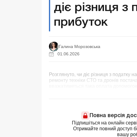
діє різниця з 
прибуток
Галина Морозовська
01.06.2026
Розглянуто, чи діє різниця з податку н
ремонту техніки СТО та дронів постача
вважатиметься така оплата допомогою 
Повна версія до
Підпишіться на онлайн серві
Отримайте повний доступ бі
вашу ро