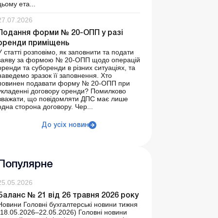
цьому ета...
27.07.2026
Подання форми № 20-ОПП у разі
оренди приміщень
У статті розповімо, як заповнити та подати
заяву за формою № 20-ОПП щодо операцій
оренди та суборенди в різних ситуаціях, та
наведемо зразок її заповнення. Хто
повинен подавати форму № 20-ОПП при
укладенні договору оренди? Помилково
вважати, що повідомляти ДПС має лише
одна сторона договору. Чер...
До усіх новин
Популярне
25.05.2026
Баланс № 21 від 26 травня 2026 року
Новини Головні бухгалтерські новини тижня
(18.05.2026–22.05.2026) Головні новини