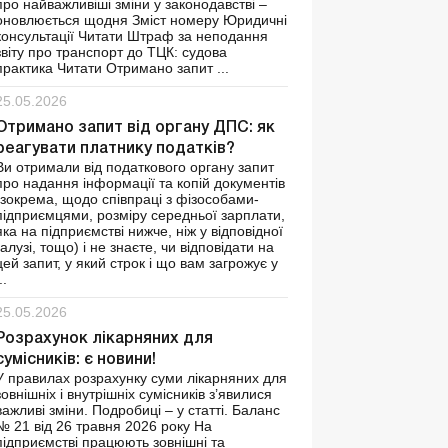
про найважливіші зміни у законодавстві –
оновлюється щодня Зміст номеру Юридичні
консультації Читати Штраф за неподання
звіту про транспорт до ТЦК: судова
практика Читати Отримано запит ...
25.05.2026
Отримано запит від органу ДПС: як
реагувати платнику податків?
Ви отримали від податкового органу запит
про надання інформації та копій документів
(зокрема, щодо співпраці з фізособами-
підприємцями, розміру середньої зарплати,
яка на підприємстві нижче, ніж у відповідної
галузі, тощо) і не знаєте, чи відповідати на
цей запит, у який строк і що вам загрожує у
..
25.05.2026
Розрахунок лікарняних для
сумісників: є новини!
У правилах розрахунку суми лікарняних для
зовнішніх і внутрішніх сумісників з’явилися
важливі зміни. Подробиці – у статті. Баланс
№ 21 від 26 травня 2026 року На
підприємстві працюють зовнішні та