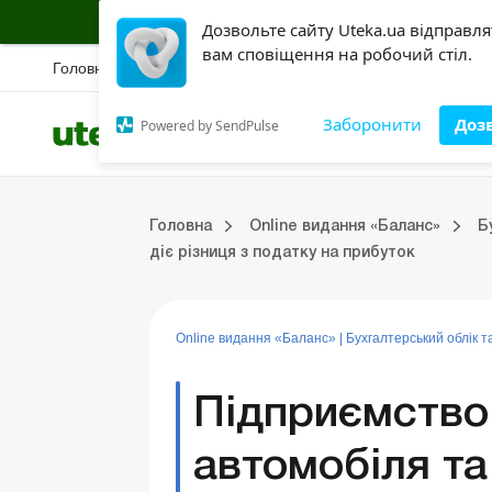
Підписуйся на інформаційну страховку б
Дозвольте сайту Uteka.ua відправл
вам сповіщення на робочий стіл.
Головна
Новини
Вебінари
Спецрозбір
Правова база
Конкурс
Ак
Заборонити
Доз
Powered by SendPulse
Всі категорії
Розділи
Online видання «Баланс»
Online видання «Баланс-Агро»
Online бібліотека «Баланс»
Портал Баланс-Бюджет
Сервіси Баланс-Бюджет
Випуски online видання «Баланс»
Головна
Online видання «Баланс»
Б
ки
Управлінський облік
Судова практика
Бухгалтерський облік та фінзвітність
ЗЕД та валютні операції
Оренда та лізинг
Довідкова інформація
Юридичні консультації
діє різниця з податку на прибуток
Online видання «Баланс»
|
Бухгалтерський облік та
Підприємство
автомобіля та