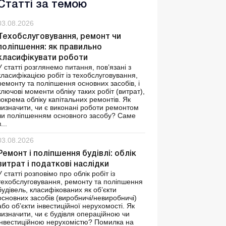
Статті за темою
03.08.2026
Техобслуговування, ремонт чи
поліпшення: як правильно
класифікувати роботи
У статті розглянемо питання, пов’язані з
класифікацією робіт із техобслуговування,
ремонту та поліпшення основних засобів, і
ключові моменти обліку таких робіт (витрат),
зокрема обліку капітальних ремонтів. Як
визначити, чи є виконані роботи ремонтом
чи поліпшенням основного засобу? Саме
...
03.08.2026
Ремонт і поліпшення будівлі: облік
витрат і податкові наслідки
У статті розповімо про облік робіт із
техобслуговування, ремонту та поліпшення
будівель, класифікованих як об’єкти
основних засобів (виробничі/невиробничі)
або об’єкти інвестиційної нерухомості. Як
визначити, чи є будівля операційною чи
інвестиційною нерухомістю? Помилка на