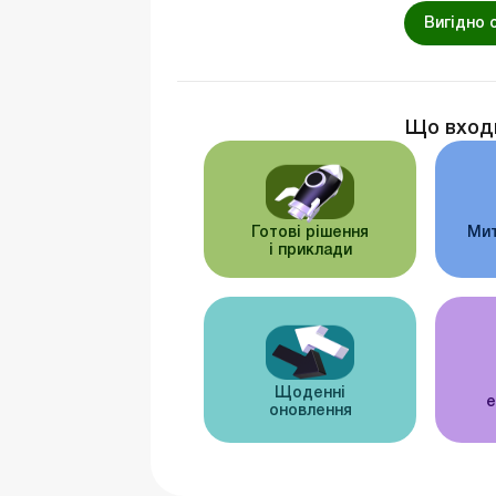
Вигідно 
Що вход
Готові рішення
Мит
і приклади
Щоденні
е
оновлення