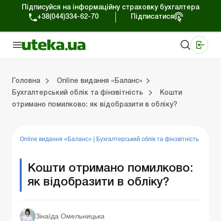
Підписуйся на інформаційну страховку бухгалтера
+38(044)334-62-70
Підписатися
Медичні КНП
Online видання «Баланс»
Online видання «Баланс-Агро»
Online бібліотека «Баланс»
Портал Баланс-Бюджет
Сервіси Баланс-Бюджет
Свiт позитива
Випуски online видання «Баланс»
Оплата праці та кадри
Каса та розрахунки
Управлінський 
Судова
Бухгалтерсь
ЗЕД та вал
Оренда та 
Головна
Online видання «Баланс»
Бухгалтерський облік та фінзвітність
Кошти
отримано помилково: як відобразити в обліку?
ки
Управлінський облік
Судова практика
Бухгалтерський облік та фінзвітність
ЗЕД та валютні операції
Оренда та лізинг
Довідкова інформація
Юридичні консультації
Online видання «Баланс»
|
Бухгалтерський облік та фінзвітність
Кошти отримано помилково:
як відобразити в обліку?
Зінаїда Омельницька