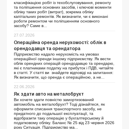
класифікацією робіт із техобслуговування, ремонту
та поліпшення основних засобів, і ключові моменти
обліку таких робіт (витрат), зокрема обліку
капітальних ремонтів. Як визначити, чи є виконані
роботи ремонтом чи поліпшенням основного
засобу? Саме в...
27.07.2026
Операційна оренда нерухомості: облік в
орендодавця та орендатора
Підприємство надало нерухомість на умовах
операційної оренди іншому підприємству. Як вести
облік орендних операцій орендодавцю та орендарю,
які є платниками податку на прибуток і ПДВ, читайте
в статті. У статті ви знайдете відповіді на запитання:
Як визначити, що оренда є операційною, а не...
22.06.2026
Як здати авто на металобрухт
Ви хочете здати повністю замортизований
автомобіль на металобрухт? Тоді дізнайтеся, як
оформити списання транспортного засобу, не
придатного до подальшої експлуатації, та
відобразити таку операцію у бухгалтерському й
податковому обліку. Баланс № 25 від 23 червня 2026
року Ситуація. Підприємство ма...