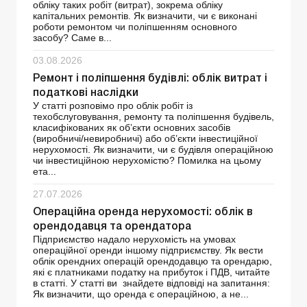
обліку таких робіт (витрат), зокрема обліку
капітальних ремонтів. Як визначити, чи є виконані
роботи ремонтом чи поліпшенням основного
засобу? Саме в...
03.08.2026
Ремонт і поліпшення будівлі: облік витрат і
податкові наслідки
У статті розповімо про облік робіт із
техобслуговування, ремонту та поліпшення будівель,
класифікованих як об’єкти основних засобів
(виробничі/невиробничі) або об’єкти інвестиційної
нерухомості. Як визначити, чи є будівля операційною
чи інвестиційною нерухомістю? Помилка на цьому
ета...
27.07.2026
Операційна оренда нерухомості: облік в
орендодавця та орендатора
Підприємство надало нерухомість на умовах
операційної оренди іншому підприємству. Як вести
облік орендних операцій орендодавцю та орендарю,
які є платниками податку на прибуток і ПДВ, читайте
в статті. У статті ви знайдете відповіді на запитання:
Як визначити, що оренда є операційною, а не...