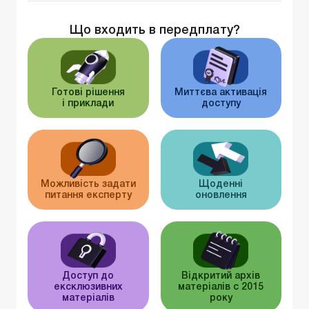
Що входить в передплату?
Готові рішення
Миттєва активація
і приклади
доступу
Можливість задати
Щоденні
питання експерту
оновлення
Доступ до
Відкритий архів
ексклюзивних
матеріалів c 2015
матеріалів
року