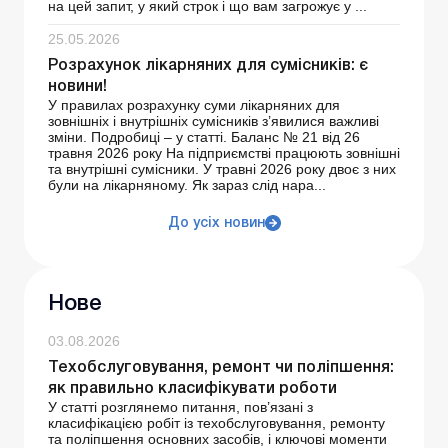
на цей запит, у який строк і що вам загрожує у ...
25.05.2026
Розрахунок лікарняних для сумісників: є
новини!
У правилах розрахунку суми лікарняних для
зовнішніх і внутрішніх сумісників з’явилися важливі
зміни. Подробиці – у статті. Баланс № 21 від 26
травня 2026 року На підприємстві працюють зовнішні
та внутрішні сумісники. У травні 2026 року двоє з них
були на лікарняному. Як зараз слід нара...
До усіх новин
Нове
03.08.2026
Техобслуговування, ремонт чи поліпшення:
як правильно класифікувати роботи
У статті розглянемо питання, пов’язані з
класифікацією робіт із техобслуговування, ремонту
та поліпшення основних засобів, і ключові моменти