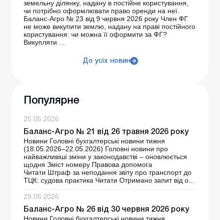
земельну ділянку, надану в постійне користування,
чи потрібно оформлювати право оренди на неї.
Баланс-Агро № 23 від 9 червня 2026 року Член ФГ
не може викупити землю, надану на праві постійного
користування: чи можна її оформити за ФГ?
Викупляти ...
До усіх новин
Популярне
25.05.2026
Баланс-Агро № 21 від 26 травня 2026 року
Новини Головні бухгалтерські новини тижня
(18.05.2026–22.05.2026) Головні новини про
найважливіші зміни у законодавстві – оновлюється
щодня Зміст номеру Правова допомога
Читати Штраф за неподання звіту про транспорт до
ТЦК: судова практика Читати Отримано запит від о...
29.06.2026
Баланс-Агро № 26 від 30 червня 2026 року
Новини Головні бухгалтерські новини тижня