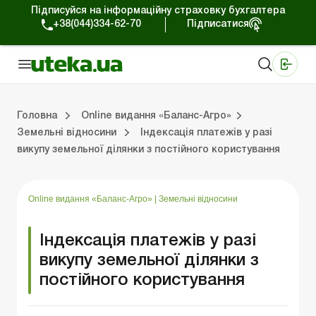
Підписуйся на інформаційну страховку бухгалтера
+38(044)334-62-70
Підписатися
Медичні КНП
Online видання «Баланс»
Online видання «Баланс-Агро»
Online бібліотека «Баланс»
Портал Баланс-Бюджет
Сервіси Баланс-Бюджет
Свiт позитива
Випуски online видання «Баланс-Агро»
Земельні відносини
Вирішуємо проблеми разом
Довідкова інформація
Головна
Online видання «Баланс-Агро»
Земельні відносини
Індексація платежів у разі
викупу земельної ділянки з постійного користування
Баланс-Агро»
ція
Правова допомога
Фермерським господарствам
РРО, касові операції, розрахунки
Практика обліку
Відповіді на питання
Державна підтримка
Online видання «Баланс-Агро»
|
Земельні відносини
Індексація платежів у разі
викупу земельної ділянки з
постійного користування