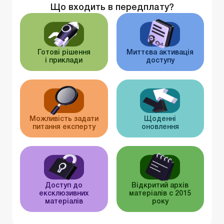
Що входить в передплату?
Готові рішення
Миттєва активація
і приклади
доступу
Можливість задати
Щоденні
питання експерту
оновлення
Доступ до
Відкритий архів
ексклюзивних
матеріалів c 2015
матеріалів
року