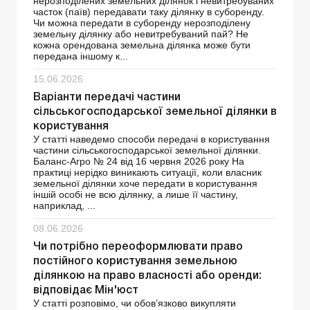
нерозподілених земельних ділянок і невитребуваних
часток (паїв) передавати таку ділянку в суборенду.
Чи можна передати в суборенду нерозподілену
земельну ділянку або невитребуваний пай? Не
кожна орендована земельна ділянка може бути
передана іншому к...
15.06.2026
Варіанти передачі частини
сільськогосподарської земельної ділянки в
користування
У статті наведемо способи передачі в користування
частини сільськогосподарської земельної ділянки.
Баланс-Агро № 24 від 16 червня 2026 року На
практиці нерідко виникають ситуації, коли власник
земельної ділянки хоче передати в користування
іншій особі не всю ділянку, а лише її частину,
наприклад, ...
08.06.2026
Чи потрібно переоформлювати право
постійного користування земельною
ділянкою на право власності або оренди:
відповідає Мін'юст
У статті розповімо, чи обов’язково викупляти