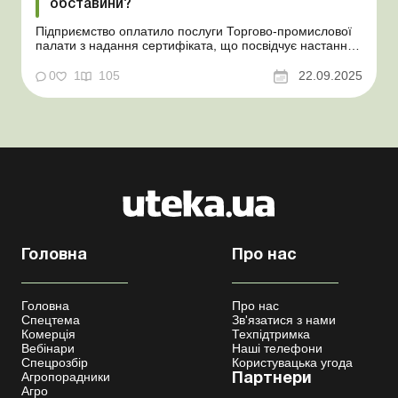
обставини?
Підприємство оплатило послуги Торгово-промислової
палати з надання сертифіката, що посвідчує настання
форс-мажорних обставин. На які витрати та на який
бухгалтерський рахунок віднести суму такої оплати?
0
1
105
22.09.2025
Баланс-Агро № 38 від 23 вересня 2025 року Практична
ситуація Підприємство оплатило послуги Тор...
Головна
Про нас
Головна
Про нас
Спецтема
Зв'язатися з нами
Комерція
Техпідтримка
Вебінари
Наші телефони
Спецрозбір
Користувацька угода
Агропорадники
Партнери
Агро