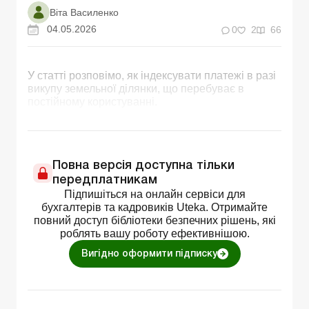
Віта Василенко
04.05.2026
0
2
66
У статті розповімо, як індексувати платежі в разі
викупу земельної ділянки, що перебуває в
постійному користуванні.
Повна версія доступна тільки
передплатникам
Підпишіться на онлайн сервіси для
бухгалтерів та кадровиків Uteka. Отримайте
повний доступ бібліотеки безпечних рішень, які
роблять вашу роботу ефективнішою.
Вигідно оформити підписку