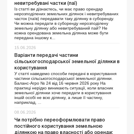
невитребувані частки (паї)
Із статті ви дізнаєтесь, чи має право орендар
нерозподілених земельних ділянок і невитребуваних
часток (паїв) передавати таку ділянку в суборенду.
Чи можна передати в суборенду нерозподілену
земельну ділянку або невитребуваний пай? Не
кожна орендована земельна ділянка може бути
передана іншому к...
15.06.2026
Варіанти передачі частини
сільськогосподарської земельної ділянки в
користування
У статті наведемо способи передачі в користування
частини сільськогосподарської земельної ділянки.
Баланс-Агро № 24 від 16 червня 2026 року На
практиці нерідко виникають ситуації, коли власник
земельної ділянки хоче передати в користування
іншій особі не всю ділянку, а лише її частину,
наприклад, ...
08.06.2026
Чи потрібно переоформлювати право
постійного користування земельною
ділянкою на право власності або оренди: