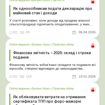
Online видання «Баланс-Агро»
|
Звітність
Як одноосібникам подати декларацію про
майновий стан і доходи
У статті розповімо, коли доходи від продажу власної
сільгосппродукції підлягають оподаткуванню, у яких
випадках фізособа зобов’язана подати декларацію та
як визначити й задекларувати оподатковуваний дохід.
0
1
89
06.04.2026
Баланс-Агро № 14 від 7 квітня 2026 року На практиці
фізособи, які самостійно обробляют...
Online видання «Баланс-Агро»
|
Практика обліку
Фінансова звітність – 2025: склад і строки
подання
Фінансову звітність зобов’язані складати та подавати всі
юрособи, створені відповідно до законодавства
України, а також філії та представництва юросіб,
створених згідно із законодавством іноземної держави.
0
0
169
19.01.2026
У статті розповімо, у які строки та за якими формами
потрібно подавати фінзвітність, у...
Online видання «Баланс-Агро»
|
Практика обліку
Як обліковувати витрати на отримання
сертифіката ТПП про форс-мажорні