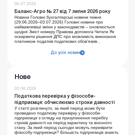
06.07.2026
Баланс-Агро № 27 від 7 липня 2026 року
Новини Головні бухгалтерські новини тижня
(29.06.2026–03.07.2026) Головні новини про
найважливіші зміни у законодавстві – оновлюється
щодня Зміст номеру Правова допомога Читати Як
оскаржити рішення ДПС про можливість виконання
платником податків податкових обов’язків...
До усіх новин
Нове
03.08.2026
Податкова перевірка у фізособи-
підприємця: обчислюємо строки давності
У статті розглянуто, за який період може бути
проведено податкову перевірку у фізособи-
підприємця з огляду на призупинення перебігу
строків давності на період карантину та воєнного
стану. За який період сьогодні можуть перевірити
фізособу-підприємця? Більшість підприємців знають