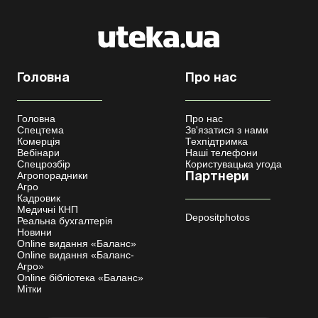
Головна
Про нас
Головна
Про нас
Спецтема
Зв'язатися з нами
Комерція
Техпідтримка
Вебінари
Наші телефони
Спецрозбір
Користувацька угода
Агропорадники
Партнери
Агро
Кадровик
Медичні КНП
Depositphotos
Реальна бухгалтерія
Новини
Online видання «Баланс»
Online видання «Баланс-
Агро»
Online бібліотека «Баланс»
Мітки