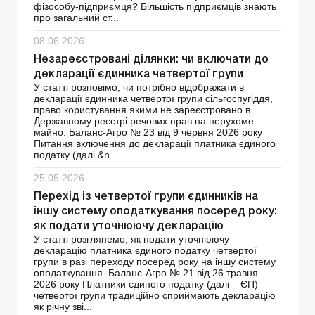
фізособу-підприємця? Більшість підприємців знають
про загальний ст...
08.06.2026
Незареєстровані ділянки: чи включати до
декларації єдинника четвертої групи
У статті розповімо, чи потрібно відображати в
декларації єдинника четвертої групи сільгоспугіддя,
право користування якими не зареєстровано в
Державному реєстрі речових прав на нерухоме
майно. Баланс-Агро № 23 від 9 червня 2026 року
Питання включення до декларації платника єдиного
податку (далі &n...
25.05.2026
Перехід із четвертої групи єдинників на
іншу систему оподаткування посеред року:
як подати уточнюючу декларацію
У статті розглянемо, як подати уточнюючу
декларацію платника єдиного податку четвертої
групи в разі переходу посеред року на іншу систему
оподаткування. Баланс-Агро № 21 від 26 травня
2026 року Платники єдиного податку (далі – ЄП)
четвертої групи традиційно сприймають декларацію
як річну зві...