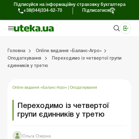
Підписуйся на інформаційну страховку бухгалтера
+38(044)334-62-70
Підписатися
Медичні КНП
Online видання «Баланс»
Online видання «Баланс-Агро»
Online бібліотека «Баланс»
Портал Баланс-Бюджет
Сервіси Баланс-Бюджет
Свiт позитива
Випуски online видання «Баланс-Агро»
Земельні відносини
Вирішуємо проблеми разом
Довідкова інформація
Головна
Online видання «Баланс-Агро»
Оподаткування
Переходимо із четвертої групи
єдинників у третю
Баланс-Агро»
ція
Правова допомога
Фермерським господарствам
РРО, касові операції, розрахунки
Практика обліку
Відповіді на питання
Державна підтримка
Online видання «Баланс-Агро»
|
Оподаткування
Переходимо із четвертої
групи єдинників у третю
Ольга Озерна