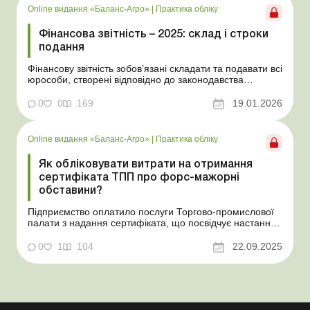
Online видання «Баланс-Агро»
|
Практика обліку
Фінансова звітність – 2025: склад і строки
подання
Фінансову звітність зобов’язані складати та подавати всі
юрособи, створені відповідно до законодавства
України, а також філії та представництва юросіб,
створених згідно із законодавством іноземної держави.
0
0
169
19.01.2026
У статті розповімо, у які строки та за якими формами
потрібно подавати фінзвітність, у...
Online видання «Баланс-Агро»
|
Практика обліку
Як обліковувати витрати на отримання
сертифіката ТПП про форс-мажорні
обставини?
Підприємство оплатило послуги Торгово-промислової
палати з надання сертифіката, що посвідчує настання
форс-мажорних обставин. На які витрати та на який
бухгалтерський рахунок віднести суму такої оплати?
0
1
104
22.09.2025
Баланс-Агро № 38 від 23 вересня 2025 року Практична
ситуація Підприємство оплатило послуги Тор...