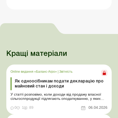
Кращі матеріали
Online видання «Баланс-Агро»
|
Звітність
Як одноосібникам подати декларацію про
майновий стан і доходи
У статті розповімо, коли доходи від продажу власної
сільгосппродукції підлягають оподаткуванню, у яких
випадках фізособа зобов’язана подати декларацію та
як визначити й задекларувати оподатковуваний дохід.
0
1
89
06.04.2026
Баланс-Агро № 14 від 7 квітня 2026 року На практиці
фізособи, які самостійно обробляют...