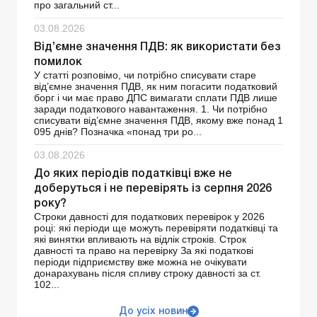
про загальний ст...
03.08.2026
Від’ємне значення ПДВ: як використати без
помилок
У статті розповімо, чи потрібно списувати старе
від’ємне значення ПДВ, як ним погасити податковий
борг і чи має право ДПС вимагати сплати ПДВ лише
заради податкового навантаження. 1. Чи потрібно
списувати від’ємне значення ПДВ, якому вже понад 1
095 днів? Позначка «понад три ро...
03.08.2026
До яких періодів податківці вже не
доберуться і не перевірять із серпня 2026
року?
Строки давності для податкових перевірок у 2026
році: які періоди ще можуть перевіряти податківці та
які винятки впливають на відлік строків. Строк
давності та право на перевірку За які податкові
періоди підприємству вже можна не очікувати
донарахувань після спливу строку давності за ст.
102...
До усіх новин