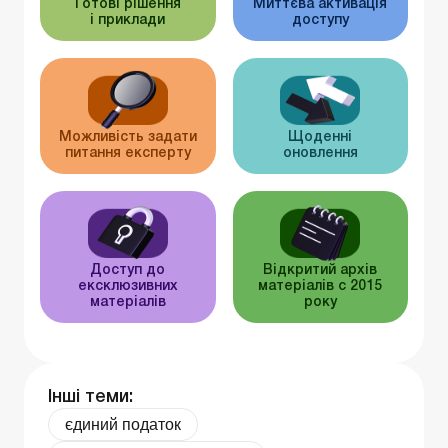
Готові рішення
Миттєва активація
і приклади
доступу
Можливість задати
Щоденні
питання експерту
оновлення
Доступ до
Відкритий архів
ексклюзивних
матеріалів c 2015
матеріалів
року
Інші теми:
єдиний податок