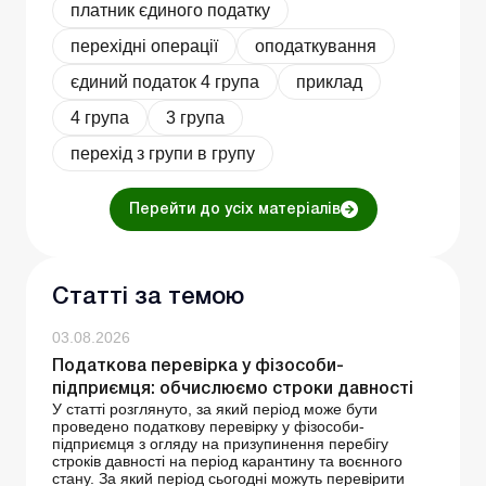
платник єдиного податку
перехідні операції
оподаткування
єдиний податок 4 група
приклад
4 група
3 група
перехід з групи в групу
Перейти до усіх матеріалів
Статті за темою
03.08.2026
Податкова перевірка у фізособи-
підприємця: обчислюємо строки давності
У статті розглянуто, за який період може бути
проведено податкову перевірку у фізособи-
підприємця з огляду на призупинення перебігу
строків давності на період карантину та воєнного
стану. За який період сьогодні можуть перевірити